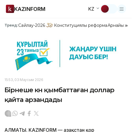
KAZINFORM
KZ
Сайлау-2026
Конституциялық реформа
Арнайы жо
Тренд:
15:53, 03 Маусым 2026
Бірнеше күн қымбаттаған доллар
қайта арзандады
АЛМАТЫ. KAZINFORM — Қазақстан қор