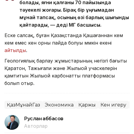
болады, яғни қалғаны 70 пайызында
тәуекелі жоғары. Бірақ бір ұңғымадан
мұнай тапсақ, осының өзі барлық шығынды
қайтарады, — деді ҚМГ басшысы.
Еске салсақ, бұған Қазақстанда Қашағаннан кем
кем емес кен орны пайда болуы мүмкін екені
айтылды
.
Геологиялық барлау жұмыстарының негізгі бағыты
Қаратон, Тажығали және Жылыой учаскелерін
қамтитын Жылыой карбонатты платформасы
болып отыр.
ҚазМұнайГаз
Экономика
Қаржы
Кен игеру
Руслан Ғаббасов
Авторлар