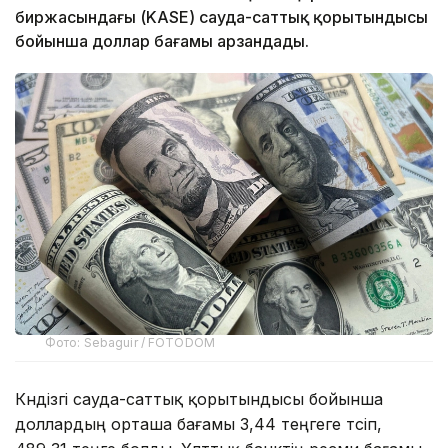
биржасындағы (KASE) сауда-саттық қорытындысы
бойынша доллар бағамы арзандады.
Фото: Sebaguir / FOTODOM
Күндізгі сауда-саттық қорытындысы бойынша
доллардың орташа бағамы 3,44 теңгеге түсіп,