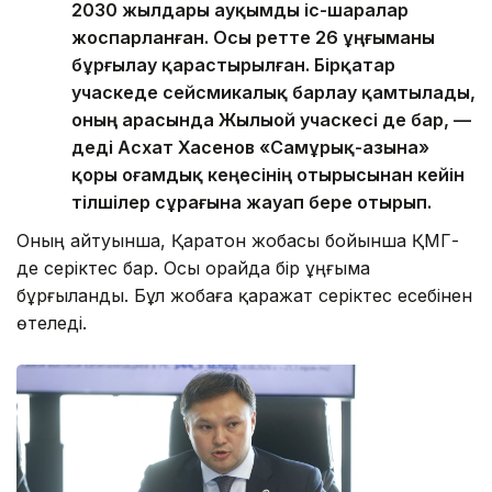
2030 жылдары ауқымды іс-шаралар
жоспарланған. Осы ретте 26 ұңғыманы
бұрғылау қарастырылған. Бірқатар
учаскеде сейсмикалық барлау қамтылады,
оның арасында Жылыой учаскесі де бар, —
деді Асхат Хасенов «Самұрық-Қазына»
қоры Қоғамдық кеңесінің отырысынан кейін
тілшілер сұрағына жауап бере отырып.
Оның айтуынша, Қаратон жобасы бойынша ҚМГ-
де серіктес бар. Осы орайда бір ұңғыма
бұрғыланды. Бұл жобаға қаражат серіктес есебінен
өтеледі.