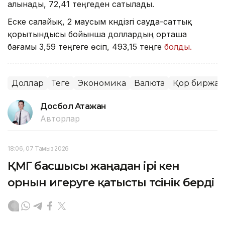
алынады, 72,41 теңгеден сатылады.
Еске салайық, 2 маусым күндізгі сауда-саттық
қорытындысы бойынша доллардың орташа
бағамы 3,59 теңгеге өсіп, 493,15 теңге
болды.
Доллар
Теңге
Экономика
Валюта
Қор биржас
Досбол Атажан
Авторлар
18:06, 07 Тамыз 2026
ҚМГ басшысы жаңадан ірі кен
орнын игеруге қатысты түсінік берді