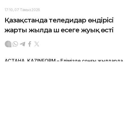
17:10, 07 Тамыз 2026
Қазақстанда теледидар өндірісі
жарты жылда үш есеге жуық өсті
АСТАНА. KAZINFORM – Елімізде соңғы жылдарда
теледидар өндірісінің өсімі байқалады. Бұл жөнінде
Kazinform агенттігі
energyprom.kz
деректеріне
сілтеме жасай отырып, хабарлайды.