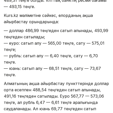
489,31 теңге болды. Ұлттық банктің ресми бағамы
— 493,15 теңге.
Kurs.kz мәліметіне сәйкес, елорданың ақша
айырбастау орындарында:
— доллар 486,99 теңгеден сатып алынады, 493,99
теңгеден сатылады;
— еуро: сатып алу — 565,00 теңге, сату — 575,01
теңге;
— рубль: сатып алу — 6,40 теңге, сату — 6,70
теңге.
— юань: сатып алу — 68,51 теңге, сату — 73,67
теңге.
Алматының ақша айырбастау пункттерінде доллар
орта есеппен 488,54 теңгеден сатып алынады,
491,16 теңгеден сатылады. Еуро 567,77 — 573,06
теңге, ал рубль 6,47 — 6,61 теңге аралығында
саудаланады. Ал юань 69,77 теңгеден сатып