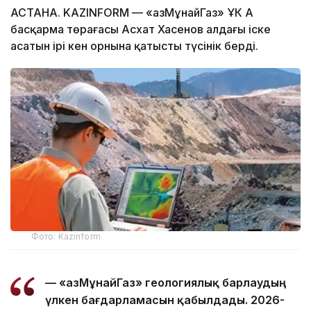
АСТАНА. KAZINFORM — «ҚазМұнайГаз» ҰК АҚ
басқарма төрағасы Асхат Хасенов алдағы іске
асатын ірі кен орнына қатысты түсінік берді.
Фото: Kazinform
— «ҚазМұнайГаз» геологиялық барлаудың
үлкен бағдарламасын қабылдады. 2026-