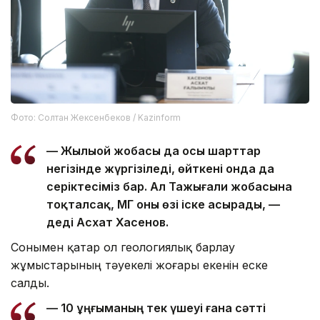
Фото: Солтан Жексенбеков / Kazinform
— Жылыой жобасы да осы шарттар
негізінде жүргізіледі, өйткені онда да
серіктесіміз бар. Ал Тажығали жобасына
тоқталсақ, ҚМГ оны өзі іске асырады, —
деді Асхат Хасенов.
Сонымен қатар ол геологиялық барлау
жұмыстарының тәуекелі жоғары екенін еске
салды.
— 10 ұңғыманың тек үшеуі ғана сәтті