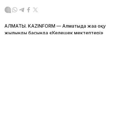
АЛМАТЫ. KAZINFORM — Алматыда жаңа оқу
жылындың басында «Келешек мектептері»
ашылады.
Фото: Алматы қаласының әкімдігі