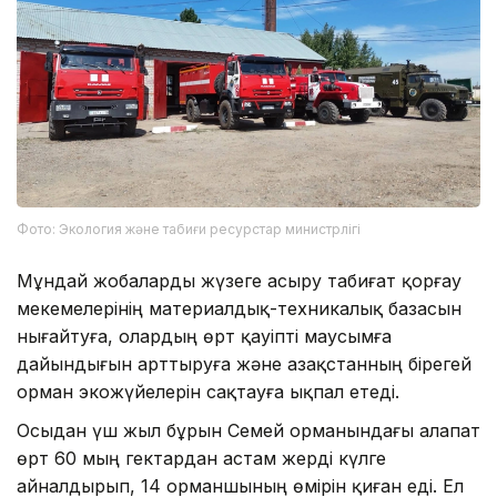
Фото: Экология және табиғи ресурстар министрлігі
Мұндай жобаларды жүзеге асыру табиғат қорғау
мекемелерінің материалдық-техникалық базасын
нығайтуға, олардың өрт қауіпті маусымға
дайындығын арттыруға және Қазақстанның бірегей
орман экожүйелерін сақтауға ықпал етеді.
Осыдан үш жыл бұрын Семей орманындағы алапат
өрт 60 мың гектардан астам жерді күлге
айналдырып, 14 орманшының өмірін қиған еді. Ел