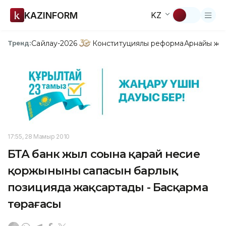
KAZINFORM
KZ
Сайлау-2026
Конституциялық реформа
Арнайы жо
Тренд:
17:55, 28 Мамыр 2010
БТА банк жыл соңына қарай несие
қоржынының сапасын барлық
позицияда жақсартады - Басқарма
төрағасы