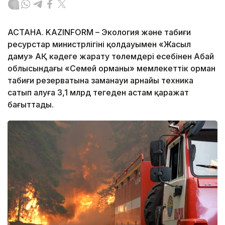
АСТАНА. KAZINFORM – Экология және табиғи
ресурстар министрлігінің қолдауымен «Жасыл
даму» АҚ кәдеге жарату төлемдері есебінен Абай
облысындағы «Семей орманы» мемлекеттік орман
табиғи резерватына заманауи арнайы техника
сатып алуға 3,1 млрд теңгеден астам қаражат
бағыттады.