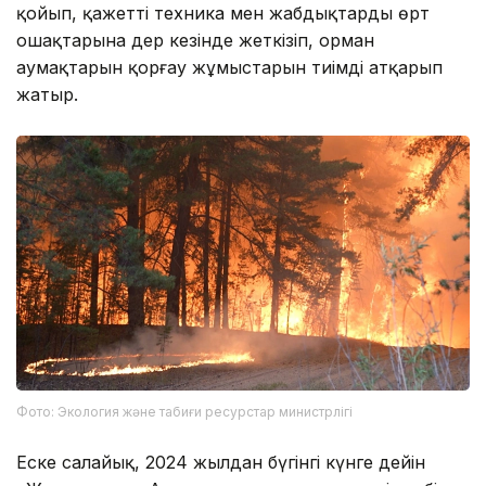
қойып, қажетті техника мен жабдықтарды өрт
ошақтарына дер кезінде жеткізіп, орман
аумақтарын қорғау жұмыстарын тиімді атқарып
жатыр.
Фото: Экология және табиғи ресурстар министрлігі
Еске салайық, 2024 жылдан бүгінгі күнге дейін