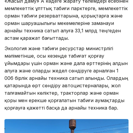
«Жасыл даму» АҚ кәдеге жарату төлемдері есебінен
мемлекеттік ұлттық табиғи парктерге, мемлекеттік
орман табиғи резерваттарына, қорықтарға және
орман шаруашылығы мекемелеріне заманауи
арнайы техника сатып алуға 33,1 млрд теңгеден
астам қаражат бағыттады.
Экология және табиғи ресурстар министрлігі
мәліметінше, осы кезеңде табиғат қорғау
ұйымдары үшін орман және дала өрттерінің алдын
алуға және оларды жедел сөндіруге арналған 1
006 бірлік арнайы техника сатып алынды. Олардың
қатарында өрт сөндіру автоцистерналары, жол
талғамайтын көліктер, тракторлар және орман
қоры мен ерекше қорғалатын табиғи аумақтарды
қорғауға қажетті басқа да арнайы техника бар.