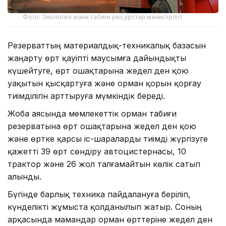
Фото: Экология және табиғи ресурстар министрлігі
Резерваттың материалдық-техникалық базасын
жаңарту өрт қауіпті маусымға дайындықты
күшейтуге, өрт ошақтарына жедел ден қою
уақытын қысқартуға және орман қорын қорғау
тиімділігін арттыруға мүмкіндік береді.
Жоба аясында мемлекеттік орман табиғи
резерватына өрт ошақтарына жедел ден қою
және өртке қарсы іс-шараларды тиімді жүргізуге
қажетті 39 өрт сөндіру автоцистернасы, 10
трактор және 26 жол талғамайтын көлік сатып
алынды.
Бүгінде барлық техника пайдалануға беріліп,
күнделікті жұмыста қолданылып жатыр. Соның
арқасында мамандар орман өрттеріне жедел ден