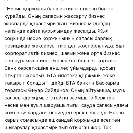
"Несие қоржыны банк активінің негізгі бөлігін
құрайды. Оның сапасын жақсарту бизнес
жоспарда қарастырылған. Бизнес моделдің
негізінде қайта құрылымдау жасалды. Жыл
соңында несие қоржынының сапасы барлық
позицияда жақсаруы тиіс деп жоспарлануда. Бұл
корпоративтік бизнес, шағын және орта бизнес
пен құрамына ипотека кіретін бөлшек қоржын.
Банк көрсеткішіне еншілес ұйымдарды қосып
отырған жоқпыз. БТА ипотека қоржыны жеке
тақырып болады ", дейді БТА банктің Басқарма
төрағасы Әнуар Сәйденов. Оның айтуынша, мүлік
саласында жұмыс істейтін заемшыға берілген
несие мен ауыл шаруашылығы, сауда саласындағы
компаниялардағы несиеден ерекшеленеді. Негізгі
қарыз сомасында ешқандай қоржында есептен
шығарулар қарастырылып отырған жоқ. Тек