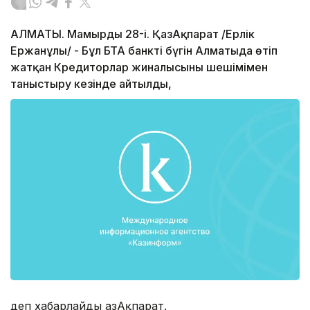
АЛМАТЫ. Мамырдың 28-і. ҚазАқпарат /Ерлік
Ержанұлы/ - Бұл БТА банктің бүгін Алматыда өтіп
жатқан Кредиторлар жиналысының шешімімен
таныстыру кезінде айтылды,
деп хабарлайды ҚазАқпарат.