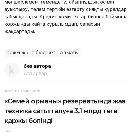
мөлшерлемені төмендету, айыппұлдың өсімін
ауыстыру, төлем тәртібін өзгерту сияқты құралдар
қабылданады. Кредит комитеті әр бизнес бойынша
қоржынды қайта құрылымдап, сапасын
жақсартады.
Қаржы және бюджет
Алматы
без автора
Авторлар
10:09, 07 Тамыз 2026
«Семей орманы» резерватында жаңа
техника сатып алуға 3,1 млрд теңге
қаржы бөлінді