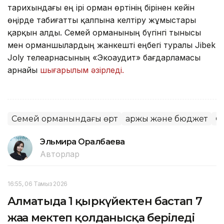
тарихындағы ең ірі орман өртінің бірінен кейін
өңірде табиғатты қалпына келтіру жұмыстары
қарқын алды. Семей орманының бүгінгі тынысы
мен орманшылардың жанкешті еңбегі туралы Jibek
Joly телеарнасының «Экоаудит» бағдарламасы
арнайы
шығарылым әзірледі.
Семей орманындағы өрт
Қаржы және бюджет
Ө
Эльмира Оралбаева
Авторлар
16:55, 06 Тамыз 2026
Алматыда 1 қыркүйектен бастап 7
жаңа мектеп қолданысқа беріледі