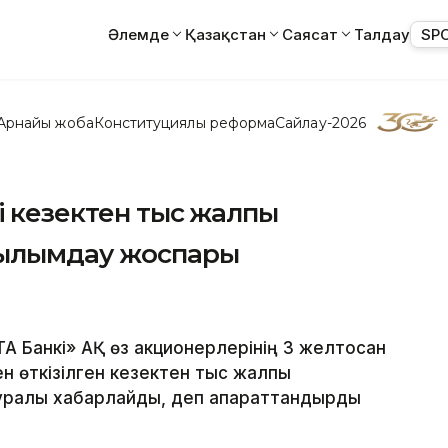
Әлемде
Қазақстан
Саясат
Талдау
SP
Арнайы жоба
Конституциялық реформа
Сайлау-2026
ң кезектен тыс жалпы
ылымдау жоспары
ТА Банкі» АҚ өз акционерлерінің 3 желтоқсан
мен өткізілген кезектен тыс жалпы
ралы хабарлайды, деп ақпараттандырды