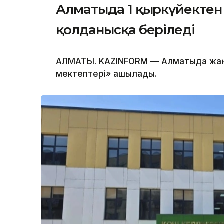
Алматыда 1 қыркүйектен 
қолданысқа беріледі
АЛМАТЫ. KAZINFORM — Алматыда жаң
мектептері» ашылады.