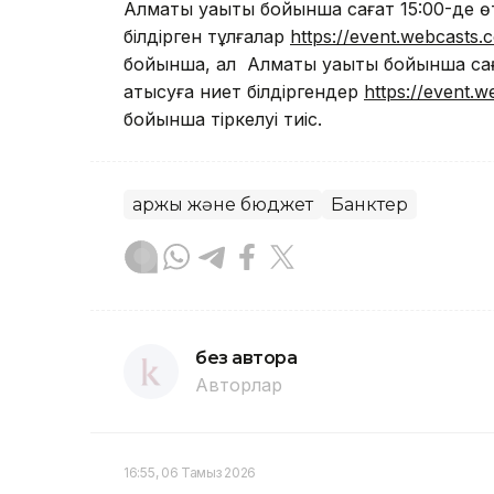
Алматы уақыты бойынша сағат 15:00-де ө
білдірген тұлғалар
https://event.webcasts
бойынша, ал Алматы уақыты бойынша сағ
қатысуға ниет білдіргендер
https://event.
бойынша тіркелуі тиіс.
Қаржы және бюджет
Банктер
без автора
Авторлар
16:55, 06 Тамыз 2026