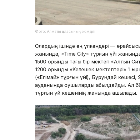
Фото: Алматы қаласының әкімдігі
Олардың ішінде ең үлкендері — әрқайсыс
жанында, «Time City» тұрғын үйі жанынд
1500 орындық тағы бір мектеп «Алтын Си
1200 орындық «Келешек мектептері» 1 қ
(«Елімай» тұрғын үйі), Бурундай көшес
ауданында оқушыларды қабылдайды. Ал 6
тұрғын үй кешенінің жанында ашылады.