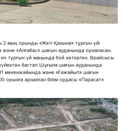
ы 2 мың орындық «Жеті Қазына» тұрғын үйі
а және «Алғабас» шағын ауданында орналасқан.
ти» тұрғын үй маңында бой көтерген. Әрқайсысы
ыркүйектен бастап Шұғыла шағын ауданында
і, 91 мекенжайында және «Ғажайып» шағын
00 орынға арналған білім ордасы «Парасат»