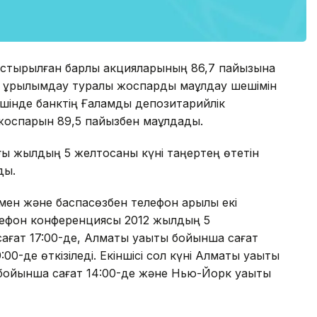
астырылған барлық акцияларының 86,7 пайызына
а құрылымдау туралы жоспарды мақұлдау шешімін
шінде банктің Ғаламдық депозитарийлік
жоспарын 89,5 пайызбен мақұлдады.
ағы жылдың 5 желтоқсаны күні таңертең өтетін
ды.
мен және баспасөзбен телефон арқылы екі
елефон конференциясы 2012 жылдың 5
ағат 17:00-де, Алматы уақыты бойынша сағат
00-де өткізіледі. Екіншісі сол күні Алматы уақыты
 бойынша сағат 14:00-де және Нью-Йорк уақыты