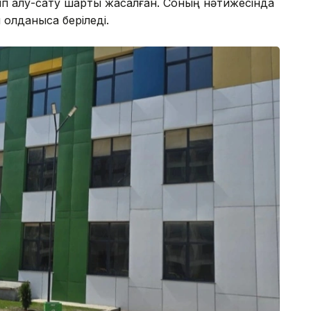
ып алу-сату шарты жасалған. Соның нәтижесінда
қолданысқа беріледі.