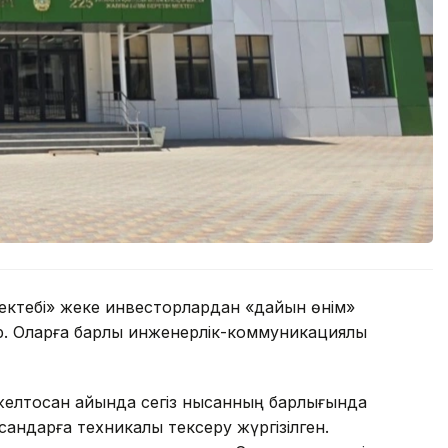
 мектебі» жеке инвесторлардан «дайын өнім»
 Оларға барлық инженерлік-коммуникациялық
 желтоқсан айында сегіз нысанның барлығында
андарға техникалық тексеру жүргізілген.