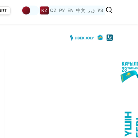
KZ
QZ
РУ
EN
中文
ق ز
ЎЗ
ORT