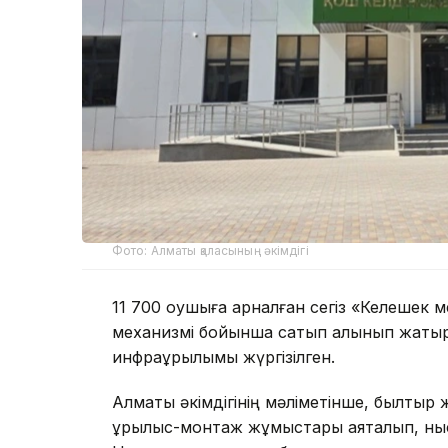
Фото: Алматы қаласының әкімдігі
11 700 оқушыға арналған сегіз «Келешек
механизмі бойынша сатып алынып жатыр.
инфрақұрылымы жүргізілген.
Алматы әкімдігінің мәліметінше, былтыр
құрылыс-монтаж жұмыстары аяқталып, ныс