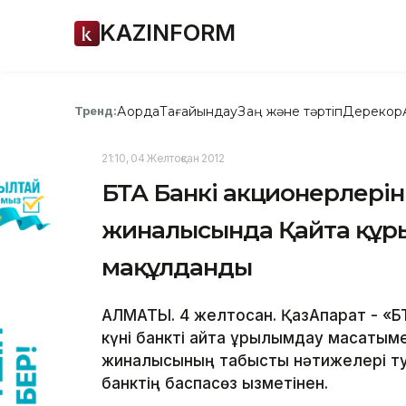
KAZINFORM
Ақорда
Тағайындау
Заң және тәртіп
Дерекқор
Тренд:
21:10, 04 Желтоқсан 2012
БТА Банкі акционерлеріні
жиналысында Қайта құр
мақұлданды
АЛМАТЫ. 4 желтоқсан. ҚазАқпарат - «Б
күні банкті қайта құрылымдау мақсаты
жиналысының табысты нәтижелері ту
банктің баспасөз қызметінен.