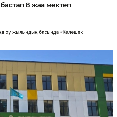
бастап 8 жаңа мектеп
а оқу жылындың басында «Келешек