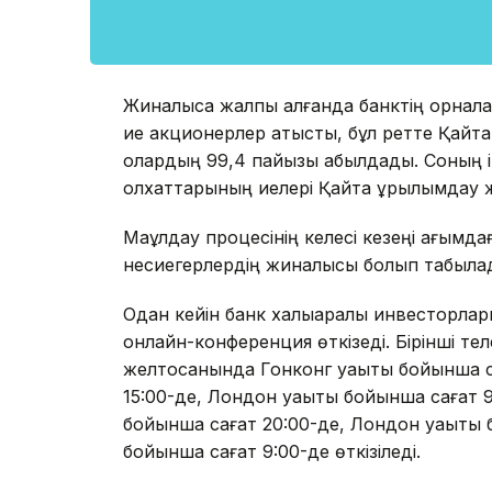
Жиналысқа жалпы алғанда банктің орнал
ие акционерлер қатысты, бұл ретте Қайт
олардың 99,4 пайызы қабылдады. Соның і
қолхаттарының иелері Қайта құрылымдау 
Мақұлдау процесінің келесі кезеңі ағымд
несиегерлердің жиналысы болып табыла
Одан кейін банк халықаралық инвесторлар
онлайн-конференция өткізеді. Бірінші т
желтоқсанында Гонконг уақыты бойынша с
15:00-де, Лондон уақыты бойынша сағат 9:
бойынша сағат 20:00-де, Лондон уақыты
бойынша сағат 9:00-де өткізіледі.