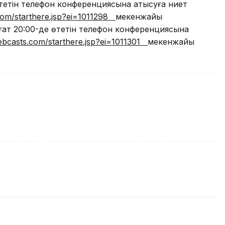
тетін телефон конференциясына қатысуға ниет
.com/starthere.jsp?ei=1011298
мекенжайы
ат 20:00-де өтетін телефон конференциясына
webcasts.com/starthere.jsp?ei=1011301
мекенжайы