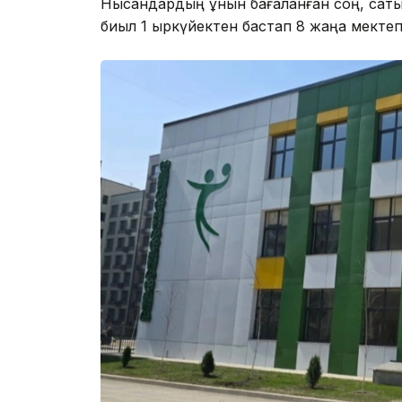
Нысандардың құнын бағаланған соң, сат
биыл 1 қыркүйектен бастап 8 жаңа мектеп 