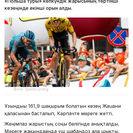
«Польша туры» көпкүндік жарысының төртінші
кезеңінде екінші орын алды.
Фото: SprintCycling
Ұзындығы 161,9 шақырым болатын кезең Жаuани
қаласынан басталып, Карпачте мәреге жетті.
Жеңімпаз жарыстың соңғы бөлігінде анықталды.
Мәреге жақындағанда үш шабандоз алға шықты.