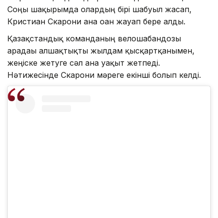
Соңғы шақырымда олардың бірі шабуыл жасап,
Кристиан Скарони ғана оған жауап бере алды.
Қазақстандық команданың велошабандозы
арадағы алшақтықты жылдам қысқартқанымен,
жеңіске жетуге сәл ғана уақыт жетпеді.
Нәтижесінде Скарони мәреге екінші болып келді.