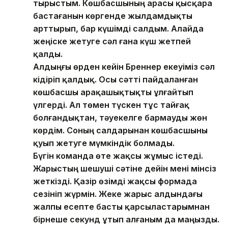
тырыстым. Көшбасшының арасы қысқара
бастағанын көргенде жылдамдықты
арттырып, бар күшімді салдым. Алайда
жеңіске жетуге сәл ғана күш жетпей
қалды.
Алдыңғы өрден кейін Бреннер екеуіміз сәл
кідіріп қалдық. Осы сәтті пайдаланған
көшбасшы арақашықтықты ұлғайтып
үлгерді. Ал төмен түскен тұс тайғақ
болғандықтан, тәуекелге бармауды жөн
көрдім. Соның салдарынан көшбасшыны
қуып жетуге мүмкіндік болмады.
Бүгін команда өте жақсы жұмыс істеді.
Жарыстың шешуші сәтіне дейін мені мінсіз
жеткізді. Қазір өзімді жақсы формада
сезініп жүрмін. Жеке жарыс алдындағы
жалпы есепте басты қарсыластарымнан
бірнеше секунд ұтып алғаным да маңызды.