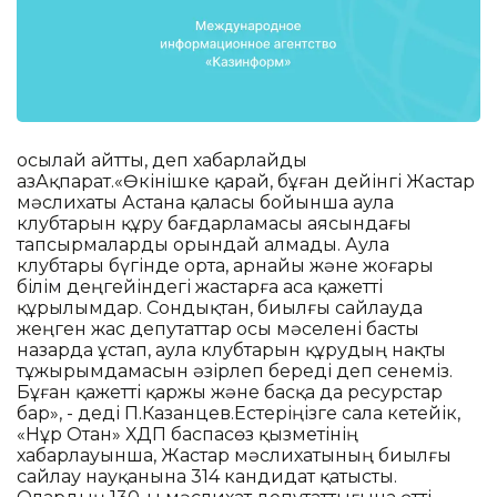
осылай айтты, деп хабарлайды
ҚазАқпарат.«Өкінішке қарай, бұған дейінгі Жастар
мәслихаты Астана қаласы бойынша аула
клубтарын құру бағдарламасы аясындағы
тапсырмаларды орындай алмады. Аула
клубтары бүгінде орта, арнайы және жоғары
білім деңгейіндегі жастарға аса қажетті
құрылымдар. Сондықтан, биылғы сайлауда
жеңген жас депутаттар осы мәселені басты
назарда ұстап, аула клубтарын құрудың нақты
тұжырымдамасын әзірлеп береді деп сенеміз.
Бұған қажетті қаржы және басқа да ресурстар
бар», - деді П.Казанцев.Естеріңізге сала кетейік,
«Нұр Отан» ХДП баспасөз қызметінің
хабарлауынша, Жастар мәслихатының биылғы
сайлау науқанына 314 кандидат қатысты.