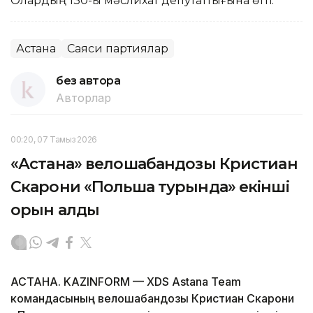
Олардың 130-ы мәслихат депутаттығына өтті.
Астана
Саяси партиялар
без автора
Авторлар
00:20, 07 Тамыз 2026
«Астана» велошабандозы Кристиан
Скарони «Польша турында» екінші
орын алды
АСТАНА. KAZINFORM — XDS Astana Team
командасының велошабандозы Кристиан Скарони