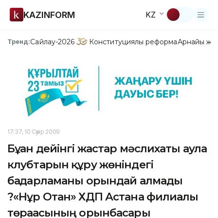
KAZINFORM
KZ
Сайлау-2026
Конституциялық реформа
Арнайы жо
Тренд:
17:37, 10 Сәуір 2009
Бұған дейінгі жастар мәслихаты аула
клубтарын құру жөніндегі
бағдарламаны орындай алмады
?«Нұр Отан» ХДП Астана филиалы
төрағасының орынбасары