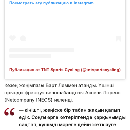
Посмотреть эту публикацию в Instagram
Публикация от TNT Sports Cycling (@tntsportscycling)
Кезең жеңімпазы Барт Леммен атанды. Үшінші
орынды француз велошабандозы Аксель Лоренс
(Netcompany INEOS) иеленді.
— Өкінішті, жеңіске бір табан жақын қалып
едік. Соңғы өрге көтерілгенде қарқынымды
сақтап, күшімді мәреге дейін жеткізуге