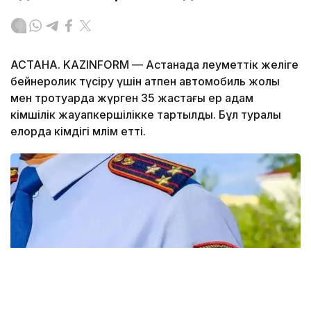
АСТАНА. KAZINFORM — Астанада әлеуметтік желіге
бейнеролик түсіру үшін атпен автомобиль жолы
мен тротуарда жүрген 35 жастағы ер адам
әкімшілік жауапкершілікке тартылды. Бұл туралы
елорда әкімдігі мәлім етті.