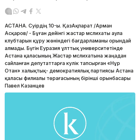
АСТАНА. Сәуірдің 10-ы. ҚазАқпарат /Арман
Асқаров/ - Бұған дейінгі жастар мәслихаты аула
клубтарын құру жөніндегі бағдарламаны орындай
алмады. Бүгін Еуразия ұлттық университетінде
Астана қаласының Жастар мәслихатына жаңадан
сайланған депутаттарға куәлік тапсырған «Нұр
Отан» халықтық- демократиялық партиясы Астана
қаласы филиалы төрағасының бірінші орынбасары
Павел Казанцев