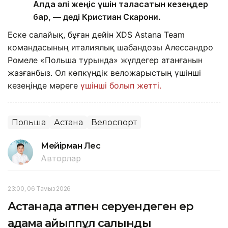
Алда әлі жеңіс үшін таласатын кезеңдер
бар
, — деді Кристиан Скарони.
Еске салайық, бұған дейін XDS Astana Team
командасының италиялық шабандозы Алессандро
Ромеле «Польша турында» жүлдегер атанғанын
жазғанбыз. Ол көпкүндік веложарыстың үшінші
кезеңінде мәреге
үшінші болып жетті.
Польша
Астана
Велоспорт
Мейірман Лес
Авторлар
23:00, 06 Тамыз 2026
Астанада атпен серуендеген ер
адамға айыппұл салынды