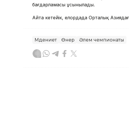
бағдарламасы ұсынылады.
Айта кетейік, елордада Орталық Азиядағы
Мәдениет
Өнер
Әлем чемпионаты
Асхат Райқұл
Авторлар
19:11, 06 Тамыз 2026
«Тақтар ойынының» жұл