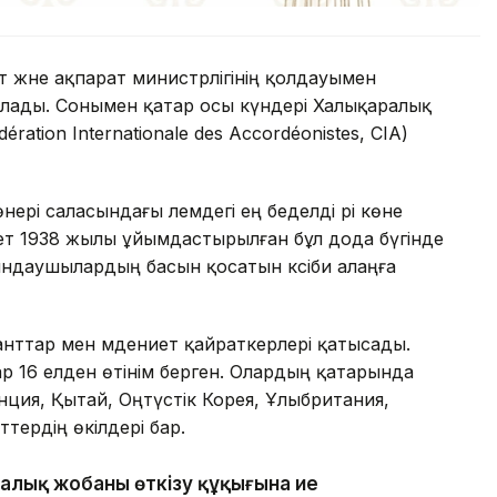
 және ақпарат министрлігінің қолдауымен
ады. Сонымен қатар осы күндері Халықаралық
tion Internationale des Accordéonistes, CIA)
нері саласындағы әлемдегі ең беделді әрі көне
рет 1938 жылы ұйымдастырылған бұл дода бүгінде
орындаушылардың басын қосатын кәсіби алаңға
нттар мен мәдениет қайраткерлері қатысады.
р 16 елден өтінім берген. Олардың қатарында
ция, Қытай, Оңтүстік Корея, Ұлыбритания,
тердің өкілдері бар.
ралық жобаны өткізу құқығына ие