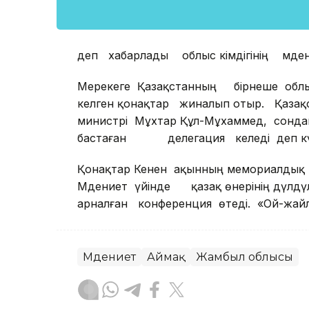
деп хабарлады облыс әкімдігінің мәде
Мерекеге Қазақстанның бірнеше облы
келген қонақтар жиналып отыр. Қазақ
министрі Мұхтар Құл-Мұхаммед, сондай
бастаған делегация келеді деп күтіл
Қонақтар Кенен ақынның мемориалдық
Мәдениет үйінде қазақ өнерінің дүлдү
арналған конференция өтеді. «Ой-жа
Мәдениет
Аймақ
Жамбыл облысы