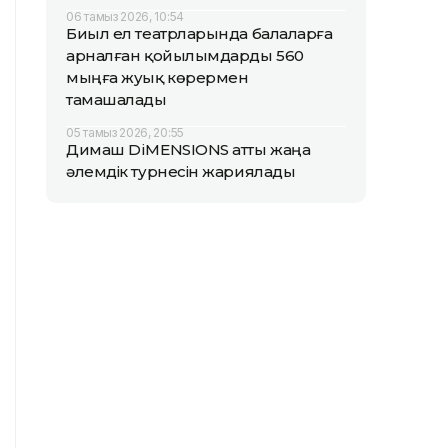
06 тамыз 2026, 10:54
Биыл ел театрларында балаларға
арналған қойылымдарды 560
мыңға жуық көрермен
тамашалады
05 тамыз 2026, 20:55
Димаш DiMENSIONS атты жаңа
әлемдік турнесін жариялады