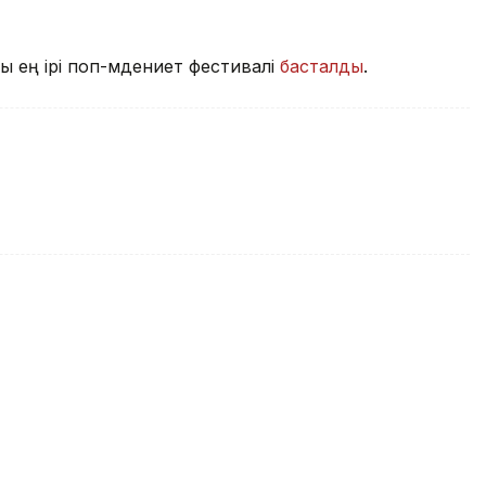
 ең ірі поп-мәдениет фестивалі
басталды
.
дызы жаңа жобасы туралы