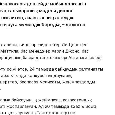
тінің жоғары деңгейде мойындалғанын
аның халықаралық мәдени диалог
 нығайтып, Қазақстанның әлемдік
ттыруға мүмкіндік береді», – делінген
атарини, вице-президенттер Ли Цонг пен
 Маттила, бас менеджер Харли Джонс, бас
рацияның басқа да жетекшілері Астанаға келеді.
у рәсімі өтсе, 24 тамызда байқаудың салтанатты
 аралығында конкурс тыңдаулары,
ерттер, баспасөз мәслихаты, жеңімпаздарды
.
ралық байқауының жеңімпазы, қазақстандық
і жоспарланған. Ал 26 тамызда «Saz & Soul»
нің қатысуымен «Танго» концерттік