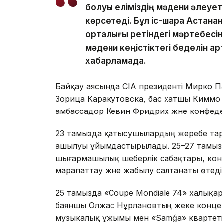
болуы еліміздің мәдени әлеуе
көрсетеді. Бұл іс-шара Астан
орталығы ретіндегі мәртебесін
мәдени кеңістіктегі беделін ар
хабарламада.
Байқау аясында CIA президенті Мирко П
Зорица Каракутовска, бас хатшы Киммо
амбассадор Кевин Фридрих және конфеде
23 тамызда қатысушылардың жеребе тарт
ашылуы ұйымдастырылады. 25–27 тамыз
шығармашылық шеберлік сабақтары, конц
марапаттау және жабылу салтанаты өтеді
25 тамызда «Coupe Mondiale 74» халықа
баяншы Олжас Нұрлановтың жеке концерт
музыкалық ұжымы мен «Samǵa» квартеті