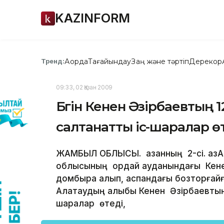
KAZINFORM
Ақорда
Тағайындау
Заң және тәртіп
Дерекқор
Тренд:
09:33, 02 Қазан 2009
Бүгін Кенен Әзірбаевтың
салтанатты іс-шаралар ө
ЖАМБЫЛ ОБЛЫСЫ. Қазанның 2-сі. ҚазА
облысының Қордай ауданындағы Кене
домбыра алып, аспандағы бозторғайға
Алатаудың алыбы Кенен Әзірбаевтың
шаралар өтеді,