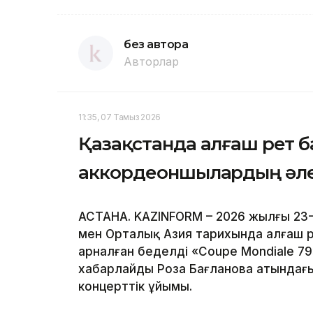
без автора
Авторлар
11:35, 07 Тамыз 2026
Қазақстанда алғаш рет 
аккордеоншылардың әле
АСТАНА. KAZINFORM – 2026 жылғы 23-
мен Орталық Азия тарихында алғаш 
арналған беделді «Coupe Mondiale 79
хабарлайды Роза Бағланова атындағы
концерттік ұйымы.