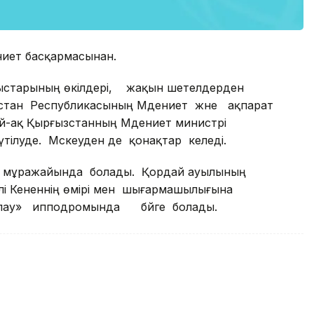
ниет басқармасынан.
старының өкілдері, жақын шетелдерден
стан Республикасының Мәдениет және ақпарат
-ақ Қырғызстанның Мәдениет министрі
уде. Мәскеуден де қонақтар келеді.
 мұражайында болады. Қордай ауылының
лі Кененнің өмірі мен шығармашылығына
йлау» ипподромында бәйге болады.