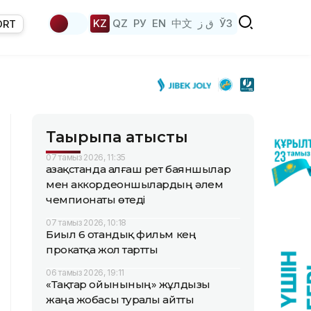
KZ
QZ
РУ
EN
中文
ق ز
ЎЗ
ORT
Тақырыпқа қатысты
07 тамыз 2026, 11:35
Қазақстанда алғаш рет баяншылар
мен аккордеоншылардың әлем
чемпионаты өтеді
07 тамыз 2026, 10:18
Биыл 6 отандық фильм кең
прокатқа жол тартты
06 тамыз 2026, 19:11
«Тақтар ойынының» жұлдызы
жаңа жобасы туралы айтты