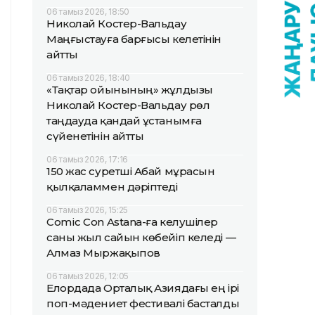
06 тамыз 2026, 18:50
Николай Костер-Вальдау
Маңғыстауға барғысы келетінін
айтты
06 тамыз 2026, 18:40
«Тақтар ойынының» жұлдызы
Николай Костер-Вальдау рөл
таңдауда қандай ұстанымға
сүйенетінін айтты
06 тамыз 2026, 17:16
150 жас суретші Абай мұрасын
қылқаламмен дәріптеді
06 тамыз 2026, 15:25
Comic Con Astana-ға келушілер
саны жыл сайын көбейіп келеді —
Алмаз Мыржақыпов
06 тамыз 2026, 12:05
Елордада Орталық Азиядағы ең ірі
поп-мәдениет фестивалі басталды