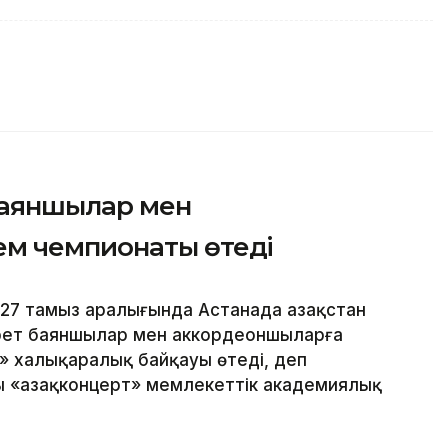
баяншылар мен
м чемпионаты өтеді
27 тамыз аралығында Астанада Қазақстан
рет баяншылар мен аккордеоншыларға
» халықаралық байқауы өтеді, деп
 «Қазақконцерт» мемлекеттік академиялық