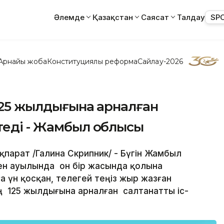
Әлемде
Қазақстан
Саясат
Талдау
SP
Арнайы жоба
Конституциялық реформа
Сайлау-2026
 125 жылдығына арналған
теді - Жамбыл облысы
қпарат /Галина Скрипник/ - Бүгін Жамбыл
н ауылында он бір жасында қолына
 үн қосқан, телегей теңіз жыр жазған
 125 жылдығына арналған салтанатты іс-