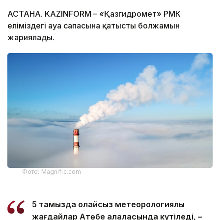
АСТАНА. KAZINFORM – «Қазгидромет» РМК
еліміздегі ауа сапасына қатысты болжамын
жариялады.
Фото: Magnific.com
5 тамызда қолайсыз метеорологиялық
жағдайлар Ақтөбе қалаласында күтіледі, –