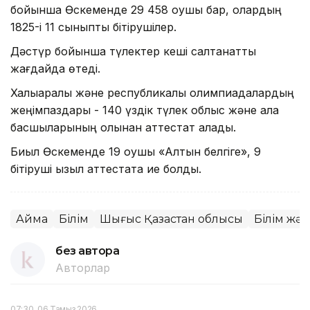
бойынша Өскеменде 29 458 оқушы бар, олардың
1825-і 11 сыныпты бітірушілер.
Дәстүр бойынша түлектер кеші салтанатты
жағдайда өтеді.
Халықаралық және республикалық олимпиадалардың
жеңімпаздары - 140 үздік түлек облыс және қала
басшыларының қолынан аттестат алады.
Биыл Өскеменде 19 оқушы «Алтын белгіге», 9
бітіруші қызыл аттестатқа ие болды.
Аймақ
Білім
Шығыс Қазақстан облысы
Білім жә
без автора
Авторлар
07:30, 06 Тамыз 2026