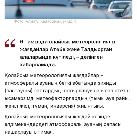
Фото: Алматы қаласының әкімдігі
6 тамызда қолайсыз метеорологиялық
жағдайлар Ақтөбе және Талдықорған
қалаларында күтіледі, – делінген
хабарламада.
Қолайсыз метеорологиялық жағдайлар –
атмосфералық ауаның беткі қабатында зиянды
(ластаушы) заттардың шоғырлануына ықпал ететін
қысқамерзімді метеофакторлардың (тымық ауа райы,
жеңіл жел, тұман, инверсия) жиынтығы.
Қолайсыз метеорологиялық жағдай кезінде
елдімекендердегі атмосфералық ауаның сапасы
нашарлауы ықтимал.