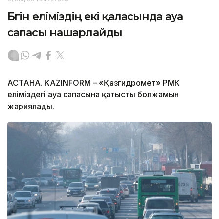
Бүгін еліміздің екі қаласында ауа
сапасы нашарлайды
АСТАНА. KAZINFORM – «Қазгидромет» РМК
еліміздегі ауа сапасына қатысты болжамын
жариялады.