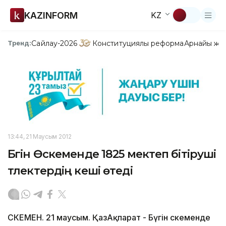
KAZINFORM
KZ
Сайлау-2026
Конституциялық реформа
Арнайы жо
Тренд:
13:44, 21 Маусым 2012
Бүгін Өскеменде 1825 мектеп бітіруші
түлектердің кеші өтеді
ӨСКЕМЕН. 21 маусым. ҚазАқпарат - Бүгін Өскеменде