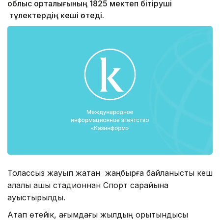
облыс орталығының 1825 мектеп бітіруші
түлектердің кеші өтеді.
Толассыз жауып жатқан жаңбырға байланысты кеш
қалалық ашық стадионнан Спорт сарайына
ауыстырылды.
Атап өтейік, ағымдағы жылдың қорытындысы