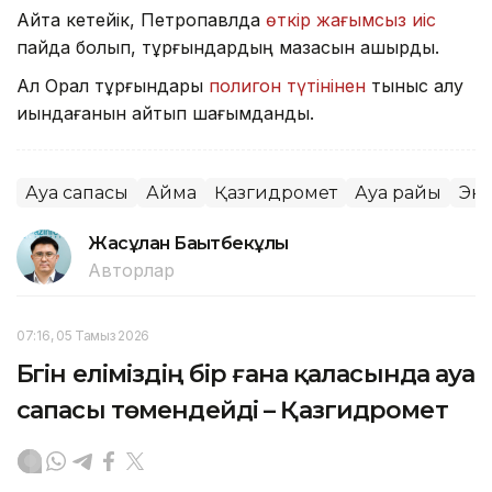
Айта кетейік, Петропавлда
өткір жағымсыз иіс
пайда болып, тұрғындардың мазасын қашырды.
Ал Орал тұрғындары
полигон түтінінен
тыныс алу
қиындағанын айтып шағымданды.
Ауа сапасы
Аймақ
Қазгидромет
Ауа райы
Эк
Жасұлан Бақытбекұлы
Авторлар
07:16, 05 Тамыз 2026
Бүгін еліміздің бір ғана қаласында ауа
сапасы төмендейді – Қазгидромет