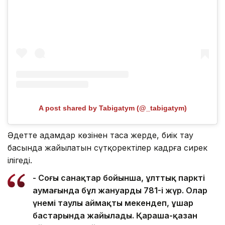
A post shared by Tabigatym (@_tabigatym)
Әдетте адамдар көзінен таса жерде, биік тау
басында жайылатын сүтқоректілер кадрға сирек
ілігеді.
- Соңғы санақтар бойынша, ұлттық парктің
аумағында бұл жануардың 781-і жүр. Олар
үнемі таулы аймақты мекендеп, ұшар
бастарында жайылады. Қараша-қазан