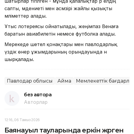
шатырлар тігілген - мұнда қалалықтар әр елдің
салты, мәдениеті мен асмәзірі жайлы қызықты
мәліметтер алады.
Ұтыс лотереясы ойнатылады, жеңімпаз Венаға
баратын авиабилетін немесе футболка алады.
Мерекеде шетел қонақтары мен павлодарлық
үздік өнер ұжымдарының орындауында ән
шырқалады.
Павлодар облысы
Аймақ
Мемлекеттік бағдарла
без автора
Авторлар
12:16, 06 Тамыз 2026
Баянауыл тауларында еркін жүрген