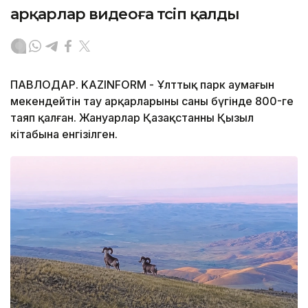
арқарлар видеоға түсіп қалды
ПАВЛОДАР. KAZINFORM - Ұлттық парк аумағын
мекендейтін тау арқарларының саны бүгінде 800-ге
таяп қалған. Жануарлар Қазақстанның Қызыл
кітабына енгізілген.