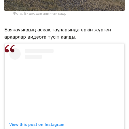
Фото: Видеодан алынған кадр
Баянауылдың асқақ тауларында еркін жүрген
арқарлар видеоға түсіп қалды.
View this post on Instagram