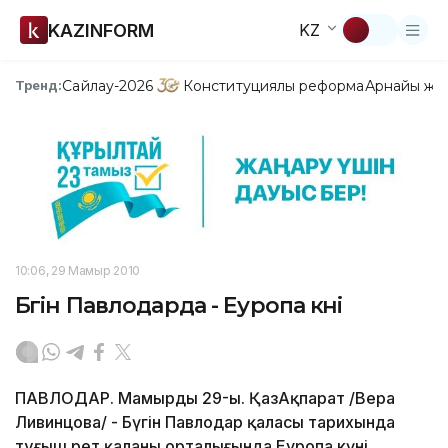
KAZINFORM
KZ
Сайлау-2026
Конституциялық реформа
Арнайы жо
Тренд:
10:06, 29 Мамыр 2010
Бүгін Павлодарда - Еуропа күні
ПАВЛОДАР. Мамырдың 29-ы. ҚазАқпарат /Вера
Ливинцова/ - Бүгін Павлодар қаласы тарихында
тұңғыш рет қаланың орталығында Еуропа күні