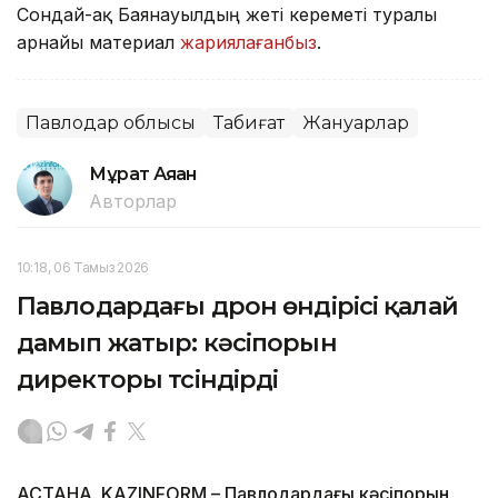
Сондай-ақ Баянауылдың жеті кереметі туралы
арнайы материал
жариялағанбыз
.
Павлодар облысы
Табиғат
Жануарлар
Мұрат Аяған
Авторлар
10:18, 06 Тамыз 2026
Павлодардағы дрон өндірісі қалай
дамып жатыр: кәсіпорын
директоры түсіндірді
АСТАНА. KAZINFORM – Павлодардағы кәсіпорын