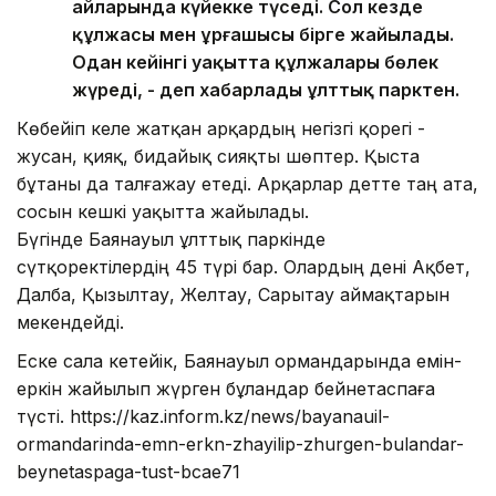
айларында күйекке түседі. Сол кезде
құлжасы мен ұрғашысы бірге жайылады.
Одан кейінгі уақытта құлжалары бөлек
жүреді, - деп хабарлады ұлттық парктен.
Көбейіп келе жатқан арқардың негізгі қорегі -
жусан, қияқ, бидайық сияқты шөптер. Қыста
бұтаны да талғажау етеді. Арқарлар әдетте таң ата,
сосын кешкі уақытта жайылады.
Бүгінде Баянауыл ұлттық паркінде
сүтқоректілердің 45 түрі бар. Олардың дені Ақбет,
Далба, Қызылтау, Желтау, Сарытау аймақтарын
мекендейді.
Еске сала кетейік, Баянауыл ормандарында емін-
еркін жайылып жүрген бұландар бейнетаспаға
түсті. https://kaz.inform.kz/news/bayanauil-
ormandarinda-emn-erkn-zhayilip-zhurgen-bulandar-
beynetaspaga-tust-bcae71