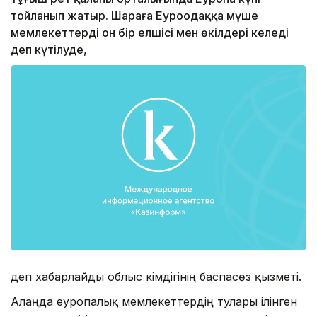
тойланып жатыр. Шараға Еуроодаққа мүше
мемлекеттердің он бір елшісі мен өкілдері келеді
деп күтілуде,
деп хабарлайды облыс әкімдігінің баспасөз қызметі.
Алаңда еуропалық мемлекеттердің тулары ілінген