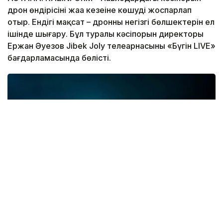
дрон өндірісінің жаңа кезеңіне көшуді жоспарлап
отыр. Ендігі мақсат – дронның негізгі бөлшектерін ел
ішінде шығару. Бұл туралы кәсіпорын директоры
Ержан Әуезов Jibek Joly телеарнасының «Бүгін LIVE»
бағдарламасында бөлісті.
Фото: Ғылым және жоғары білім министрлігі
Ержан Әуезовтің айтуынша, кәсіпорын бұл бағытқа