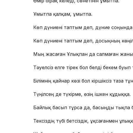
Өмір бірақ келеді, сөнетінін ұмытпа.
Ұмытпа қалқам, ұмытпа.
Көп дүниені таптым деп, дүние соңында
Көп дүниені таптым деп, досыңның көңіл
Мың жасаған Ұлықпан да салмаған жаны
Тәуелсіз елге тірек бол белді бекем буып 
Білімнің қайнар көзі бол кіршіксіз таза тұ
Түңілсең де түкірме, өзің ішкен құдыққа.
Байлық басып тұрса да, басыңды тықпа 
Тексіздің түбі бетсіздік, ұқсағанмен ұлыққ