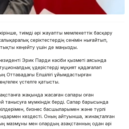
кірінше, тиімді әрі жауапты мемлекеттік басқару
халықаралық серіктестердің сенімін нығайтып,
тықты кеңейту үшін де маңызды.
резиденті Эрик Парди кәсіби қызметі аясында
туционалдық үдерістерді мұқият қадағалап
ның Оттавадағы Елшілігі ұйымдастырған
өңгелек үстелге қатысты.
зақстанға жақында жасаған сапары оған
й танысуға мүмкіндік берді. Сапар барысында
ілдерімен, бизнес басшыларымен және түрлі
ндармен кездесті. Оның айтуынша, жинақталған
ың мазмұны мен олардың Қазақстанның одан әрі