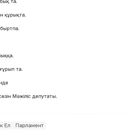
бық та.
н құрықта.
ұбыртпа.
ыққа.
ғұрып та.
інде
өзін Мәжіліс депутаты.
к Ел
Парламент