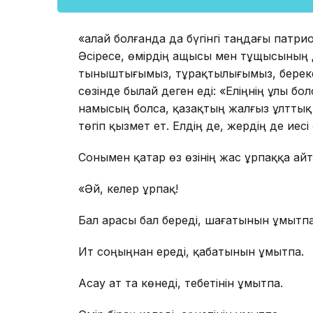
«Қалай болғанда да бүгінгі таңдағы пат
Әсіресе, өмірдің ащысы мен тұщысының дә
тыныштығымыз, тұрақтылығымыз, береке-бі
сөзінде былай деген еді: «Еліңнің ұлы б
намысың болса, қазақтың жалғыз ұлттық 
төгіп қызмет ет. Елдің де, жердің де иесі
Сонымен қатар өз өзінің жас ұрпаққа айт
«Әй, келер ұрпақ!
Бал арасы бал береді, шағатынын ұмытпа
Ит соңыңнан ереді, қабатынын ұмытпа.
Асау ат та көнеді, тебетінін ұмытпа.