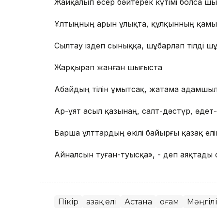
Жайқалып өсер бәйтерек күтімі болса шы
Ұлтыңның арын ұлықта, құлқынның қамы
Сылтау іздеп сыныққа, шұбарлап тілді ш
Жарқырап жанған шығыста
Абайдың тілін ұмытсақ, жатама адамшыл
Ар-ұят асыл қазынаң, салт-дәстүр, әдет-
Барша ұлттардың өкілі байырғы қазақ ел
Айналсын туған-туысқа», - деп аяқтады с
Пікір
Қазақ елі
Астана
Қоғам
Мәңгілі