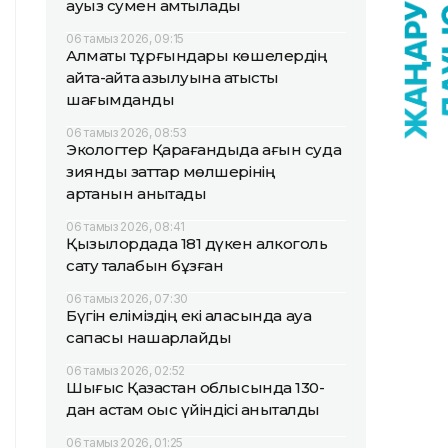
ауыз сумен қамтылады
06 тамыз 2026, 09:15
Алматы тұрғындары көшелердің
қайта-қайта қазылуына қатысты
шағымданды
06 тамыз 2026, 08:53
Экологтер Қарағандыда ағын суда
зиянды заттар мөлшерінің
артқанын анықтады
06 тамыз 2026, 08:41
Қызылордада 181 дүкен алкоголь
сату талабын бұзған
06 тамыз 2026, 07:30
Бүгін еліміздің екі қаласында ауа
сапасы нашарлайды
06 тамыз 2026, 02:52
Шығыс Қазақстан облысында 130-
дан астам қоқыс үйіндісі анықталды
06 тамыз 2026, 01:25