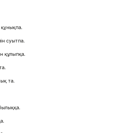
 құнықпа.
ін суытпа.
н құлыпқа.
та.
нық та.
былыққа.
а.