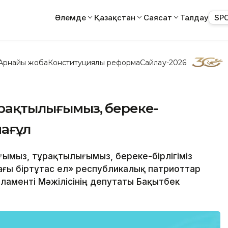
Әлемде
Қазақстан
Саясат
Талдау
SP
Арнайы жоба
Конституциялық реформа
Сайлау-2026
ұрақтылығымыз, береке-
мағұл
ығымыз, тұрақтылығымыз, береке-бірлігіміз
ашағы біртұтас ел» республикалық патриоттар
ламенті Мәжілісінің депутаты Бақытбек