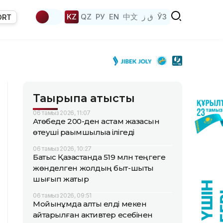
KZ
QZ
РУ
EN
中文
ق ز
ЎЗ
ORT
Тақырыпқа қатысты
06 тамыз 2026, 11:07
Ақтөбеде 200-ден астам жазасын
өтеуші рақымшылыққа ілігеді
06 тамыз 2026, 10:27
Батыс Қазақстанда 519 млн теңгеге
жөнделген жолдың быт-шыты
шығып жатыр
06 тамыз 2026, 09:51
Мойынқұмда алты елді мекен
қайтарылған активтер есебінен