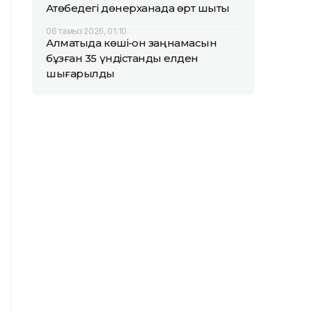
Ақтөбедегі дөнерханада өрт шықты
06 тамыз 2026, 01:10
Алматыда көші-қон заңнамасын
бұзған 35 үндістандық елден
шығарылды