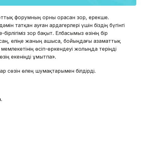
риоттық форумның орны орасан зор, ерекше.
мін татқан ауған ардагерлері үшін біздің бүгінгі
рлігіміз зор бақыт. Елбасымыз өзінің бір
олсаң, еліңе жаның ашыса, бойыңдағы азаматтық
мемлекетінің өсіп-өркендеуі жолыңда теріңді
 өзің екеніңді ұмытпа».
ар сөзін өлең шумақтарымен білдірді.
.