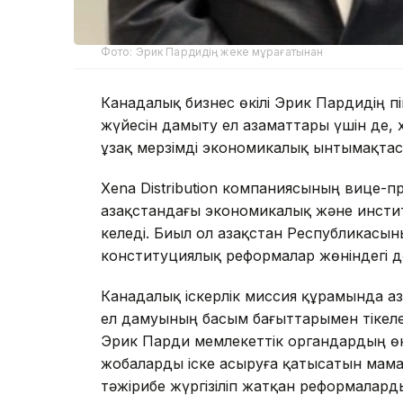
Фото: Эрик Пардидің жеке мұрағатынан
Канадалық бизнес өкілі Эрик Пардидің пі
жүйесін дамыту ел азаматтары үшін де, 
ұзақ мерзімді экономикалық ынтымақтас
Xena Distribution компаниясының вице-п
Қазақстандағы экономикалық және инсти
келеді. Биыл ол Қазақстан Республикасы
конституциялық реформалар жөніндегі д
Канадалық іскерлік миссия құрамында Қа
ел дамуының басым бағыттарымен тікеле
Эрик Парди мемлекеттік органдардың өк
жобаларды іске асыруға қатысатын мама
тәжірибе жүргізіліп жатқан реформалард