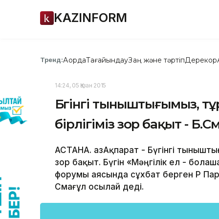
KAZINFORM
Ақорда
Тағайындау
Заң және тәртіп
Дерекқор
Тренд:
14:24, 05 Қазан 2015
Бүгінгі тыныштығымыз, т
бірлігіміз зор бақыт - Б.С
АСТАНА. ҚазАқпарат - Бүгінгі тынышт
зор бақыт. Бүгін «Мәңгілік ел - бол
форумы аясында сұхбат берген ҚР Пар
Смағұл осылай деді.