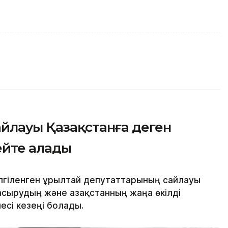
айлауы Қазақстанға деген
ейте алады
гіленген Құрылтай депутаттарының сайлауы
сырудың және Қазақстанның жаңа өкілді
есі кезеңі болады.