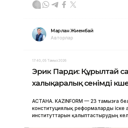
Марлан Жиембай
Авторлар
17:40, 05 Тамыз 2026
Эрик Парди: Құрылтай с
халықаралық сенімді күш
АСТАНА. KAZINFORM — 23 тамызға бел
конституциялық реформаларды іске а
институттарын қалыптастырудың кел