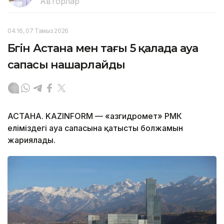
Авторлар
04:16, 07 Тамыз 2026
Бүгін Астана мен тағы 5 қалада ауа
сапасы нашарлайды
АСТАНА. KAZINFORM — «Қазгидромет» РМК
еліміздегі ауа сапасына қатысты болжамын
жариялады.