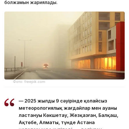
болжамын жариялады.
Фото: freepik.com
— 2025 жылдың 9 сәуірінде қолайсыз
метеорологиялық жағдайлар мен ауаның
ластануы Көкшетау, Жезқазған, Балқаш,
Ақтөбе, Алматы, түнде Астана