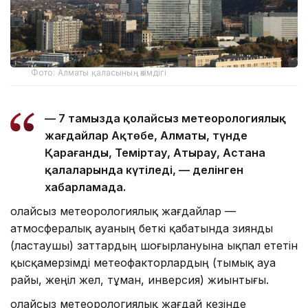
Фото: Алматы қаласының әкімдігі
— 7 тамызда қолайсыз метеорологиялық
жағдайлар Ақтөбе, Алматы, түнде
Қарағанды, Теміртау, Атырау, Астана
қалаларында күтіледі, — делінген
хабарламада.
Қолайсыз метеорологиялық жағдайлар —
атмосфералық ауаның беткі қабатында зиянды
(ластаушы) заттардың шоғырлануына ықпал ететін
қысқамерзімді метеофакторлардың (тымық ауа
райы, жеңіл жел, тұман, инверсия) жиынтығы.
Қолайсыз метеорологиялық жағдай кезінде