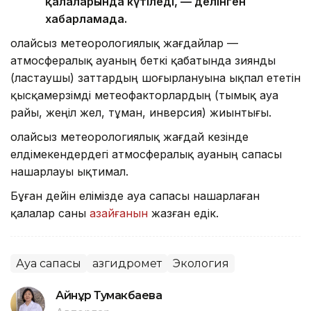
қалаларында күтіледі, — делінген
хабарламада.
Қолайсыз метеорологиялық жағдайлар —
атмосфералық ауаның беткі қабатында зиянды
(ластаушы) заттардың шоғырлануына ықпал ететін
қысқамерзімді метеофакторлардың (тымық ауа
райы, жеңіл жел, тұман, инверсия) жиынтығы.
Қолайсыз метеорологиялық жағдай кезінде
елдімекендердегі атмосфералық ауаның сапасы
нашарлауы ықтимал.
Бұған дейін елімізде ауа сапасы нашарлаған
қалалар саны
азайғанын
жазған едік.
Ауа сапасы
Қазгидромет
Экология
Айнұр Тумакбаева