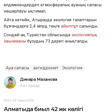
елдімекендердегі атмосфералық ауаның сапасы
нашарлауы ықтимал.
Айта кетейік, Атырауда экология талаптарын
бұзғандарға 2,4 млрд теңге
айыппұл
салынды.
Сондай-ақ Түркістан облысында
экологиялық
заңнаманы
бұзудың 73 дерегі анықталды.
Ауа сапасы
Қазгидромет
Экология
Динара Маханова
Авторлар
15:03, 06 Тамыз 2026
Алматыда биыл 42 жүк көлігі