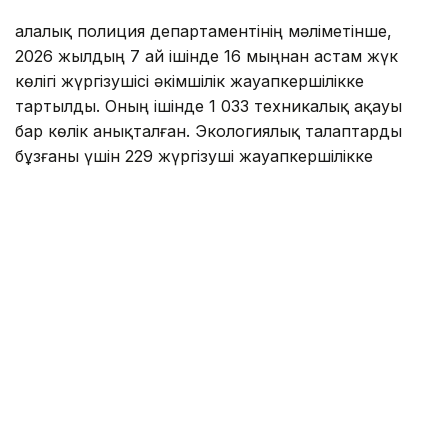
Қалалық полиция департаментінің мәліметінше,
2026 жылдың 7 ай ішінде 16 мыңнан астам жүк
көлігі жүргізушісі әкімшілік жауапкершілікке
тартылды. Оның ішінде 1 033 техникалық ақауы
бар көлік анықталған. Экологиялық талаптарды
бұзғаны үшін 229 жүргізуші жауапкершілікке
тартылса, 42 жүк көлігі айыппұл тұрағына
қойылған.
Ал шілде айының ортасынан бері жұмыс істеп
жатқан мамандандырылған мобильді топ 428 жол
қозғалысы ережесін бұзу дерегін анықтап, 21 жүк
көлігін айыппұл тұрағына жеткізді.
— Жолға шығатын әрбір жүк көлігі
Қазақстан Республикасының қауіпсіздік
және экологиялық талаптарына толық
сәйкес келуі тиіс. Ақаулы тежегіш жүйесі,