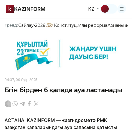
KAZINFORM
KZ
Сайлау-2026
Конституциялық реформа
Арнайы жо
Тренд:
04:37, 09 Сәуір 2025
Бүгін бірден 6 қалада ауа ластанады
АСТАНА. KAZINFORM — «Қазгидромет» РМК
Қазақстан қалаларындағы ауа сапасына қатысты