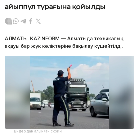
айыппұл тұрағына қойылды
АЛМАТЫ. KAZINFORM — Алматыда техникалық
ақауы бар жүк көліктеріне бақылау күшейтілді.
Видеодан алынған скрин