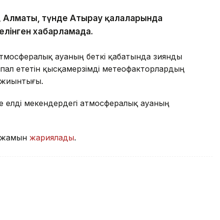
е, Алматы, түнде Атырау қалаларында
делінген хабарламада.
атмосфералық ауаның беткі қабатында зиянды
пал ететін қысқамерзімді метеофакторлардың
 жиынтығы.
де елді мекендердегі атмосфералық ауаның
олжамын
жариялады
.