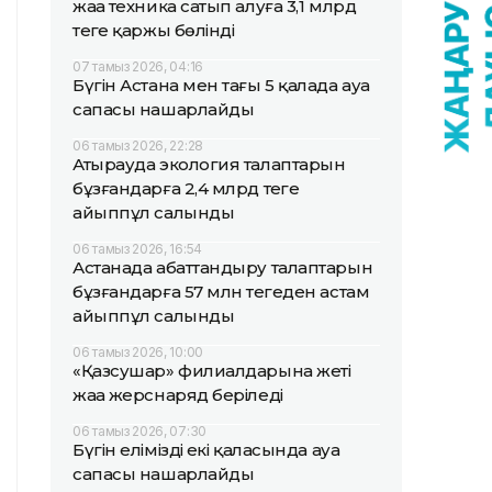
жаңа техника сатып алуға 3,1 млрд
теңге қаржы бөлінді
07 тамыз 2026, 04:16
Бүгін Астана мен тағы 5 қалада ауа
сапасы нашарлайды
06 тамыз 2026, 22:28
Атырауда экология талаптарын
бұзғандарға 2,4 млрд теңге
айыппұл салынды
06 тамыз 2026, 16:54
Астанада абаттандыру талаптарын
бұзғандарға 57 млн теңгеден астам
айыппұл салынды
06 тамыз 2026, 10:00
«Қазсушар» филиалдарына жеті
жаңа жерснаряд беріледі
06 тамыз 2026, 07:30
Бүгін еліміздің екі қаласында ауа
сапасы нашарлайды