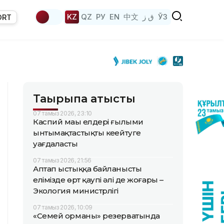
KZ
QZ
РУ
EN
中文
ق ز
ЎЗ
ORT
Тақырыпқа қатысты
07 тамыз 2026, 23:10
Каспий маңы елдері ғылыми
ынтымақтастықты кеңейтуге
уағдаласты
07 тамыз 2026, 21:56
Аптап ыстыққа байланысты
елімізде өрт қаупі әлі де жоғары –
Экология министрлігі
07 тамыз 2026, 10:09
«Семей орманы» резерватында