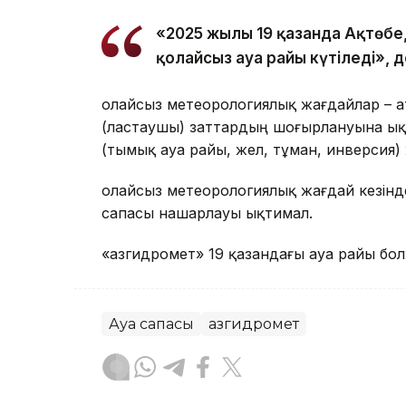
«2025 жылғы 19 қазанда Ақтөб
қолайсыз ауа райы күтіледі», 
Қолайсыз метеорологиялық жағдайлар – 
(ластаушы) заттардың шоғырлануына ық
(тымық ауа райы, жел, тұман, инверсия)
Қолайсыз метеорологиялық жағдай кезін
сапасы нашарлауы ықтимал.
«Қазгидромет» 19 қазандағы ауа райы б
Ауа сапасы
Қазгидромет