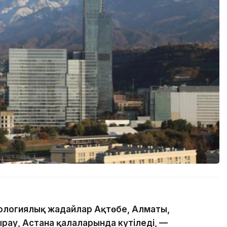
логиялық жағдайлар Ақтөбе, Алматы,
ырау, Астана қалаларында күтіледі, —