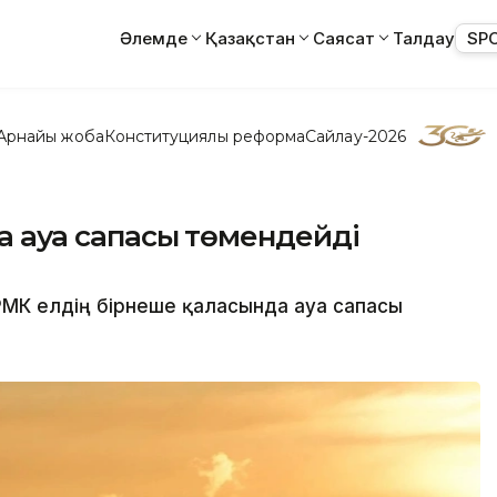
Әлемде
Қазақстан
Саясат
Талдау
SP
Арнайы жоба
Конституциялық реформа
Сайлау-2026
нда ауа сапасы төмендейді
РМК елдің бірнеше қаласында ауа сапасы