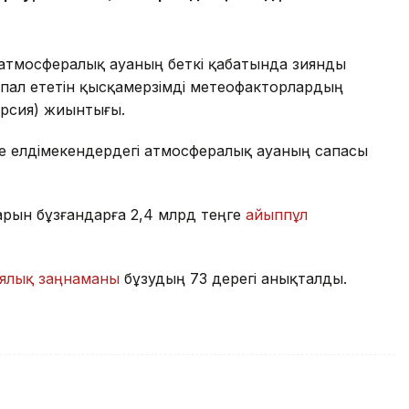
атмосфералық ауаның беткі қабатында зиянды
пал ететін қысқамерзімді метеофакторлардың
ерсия) жиынтығы.
де елдімекендердегі атмосфералық ауаның сапасы
арын бұзғандарға 2,4 млрд теңге
айыппұл
иялық заңнаманы
бұзудың 73 дерегі анықталды.