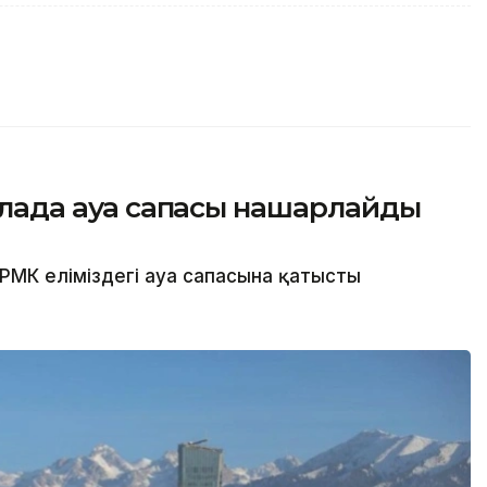
қалада ауа сапасы нашарлайды
РМК еліміздегі ауа сапасына қатысты