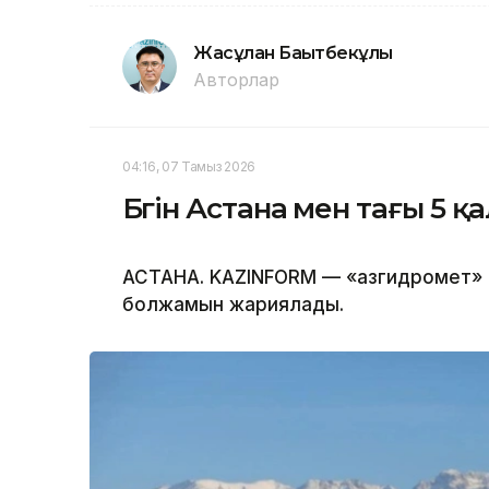
Жасұлан Бақытбекұлы
Авторлар
04:16, 07 Тамыз 2026
Бүгін Астана мен тағы 5 
АСТАНА. KAZINFORM — «Қазгидромет» 
болжамын жариялады.