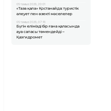
05 тамыз 2026, 20:01
«Таза қала» Қостанайда: туристік
әлеует пен өзекті мәселелер
05 тамыз 2026, 07:16
Бүгін еліміздің бір ғана қаласында
ауа сапасы төмендейді –
Қазгидромет