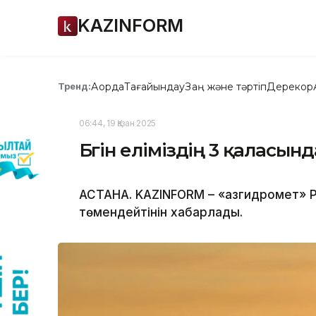
KAZINFORM
Ақорда
Тағайындау
Заң және тәртіп
Дерекқор
Тренд:
06:44, 19 Қазан 2025
Бүгін еліміздің 3 қаласы
АСТАНА. KAZINFORM – «Қазгидромет» 
төмендейтінін хабарлады.