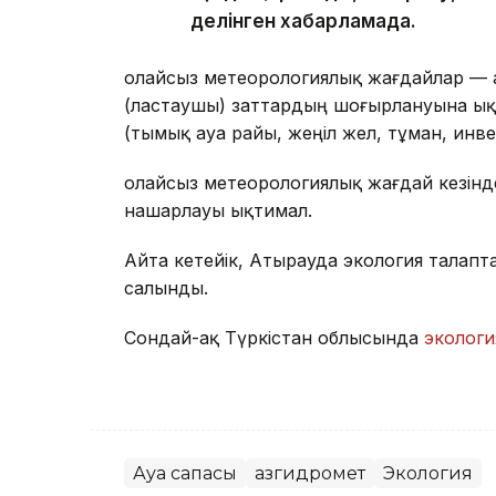
делінген хабарламада.
Қолайсыз метеорологиялық жағдайлар — 
(ластаушы) заттардың шоғырлануына ық
(тымық ауа райы, жеңіл жел, тұман, инв
Қолайсыз метеорологиялық жағдай кезін
нашарлауы ықтимал.
Айта кетейік, Атырауда экология талапт
салынды.
Сондай-ақ Түркістан облысында
эколог
Ауа сапасы
Қазгидромет
Экология