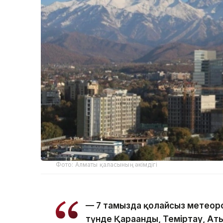
Фото: Алматы қаласының әкімдігі
— 7 тамызда қолайсыз метеоро
түнде Қарағанды, Теміртау, Ат