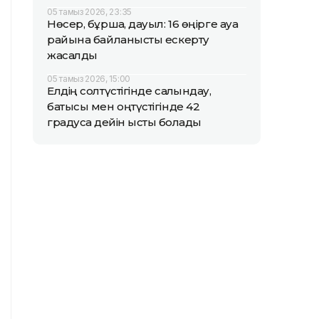
05 тамыз 2026, 23:35
Нөсер, бұршақ, дауыл: 16 өңірге ауа
райына байланысты ескерту
жасалды
05 тамыз 2026, 15:00
Елдің солтүстігінде салқындау,
батысы мен оңтүстігінде 42
градусқа дейін ыстық болады