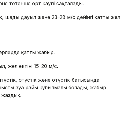
және төтенше өрт қаупі сақталады.
к, шаңды дауыл және 23–28 м/с дейінгі қатты жел
ерлерде қатты жаңбыр.
, жел екпіні 15–20 м/с.
олтүстік, оңтүстік және оңтүстік-батысында
нысты ауа райы құбылмалы болады, жаңбыр
жаздық.