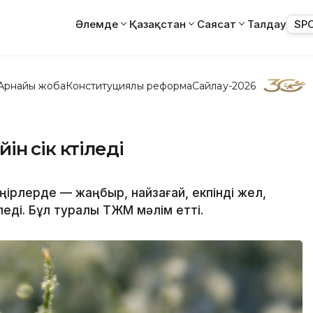
Әлемде
Қазақстан
Саясат
Талдау
SP
Арнайы жоба
Конституциялық реформа
Сайлау-2026
ін үсік күтіледі
ңірлерде — жаңбыр, найзағай, екпінді жел,
леді. Бұл туралы ТЖМ мәлім етті.