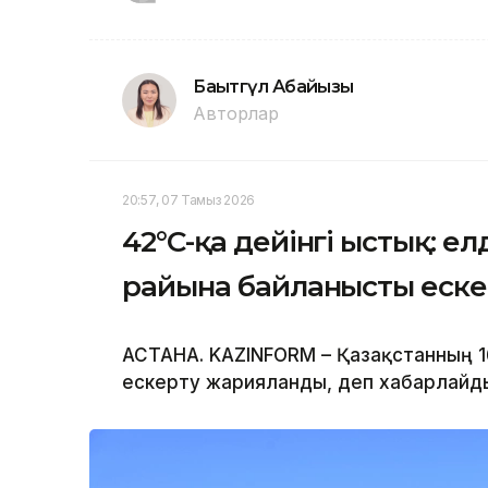
Бақытгүл Абайқызы
Авторлар
20:57, 07 Тамыз 2026
42°C-қа дейінгі ыстық: ел
райына байланысты еск
АСТАНА. KAZINFORM – Қазақстанның 
ескерту жарияланды, деп хабарлайд