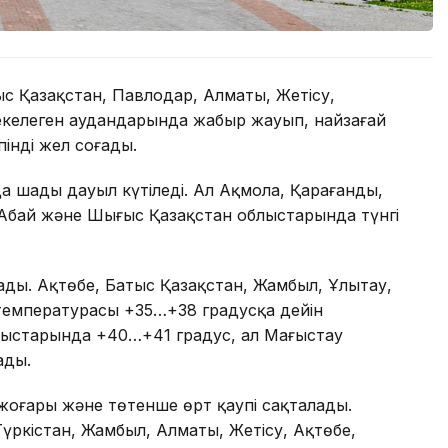
с Қазақстан, Павлодар, Алматы, Жетісу,
келеген аудандарында жаңбыр жауып, найзағай
інді жел соғады.
 шаңды дауыл күтіледі. Ал Ақмола, Қарағанды,
, Абай және Шығыс Қазақстан облыстарында түнгі
лады. Ақтөбе, Батыс Қазақстан, Жамбыл, Ұлытау,
температурасы +35…+38 градусқа дейін
лыстарында +40…+41 градус, ал Маңғыстау
ады.
е жоғары және төтенше өрт қаупі сақталады.
Түркістан, Жамбыл, Алматы, Жетісу, Ақтөбе,