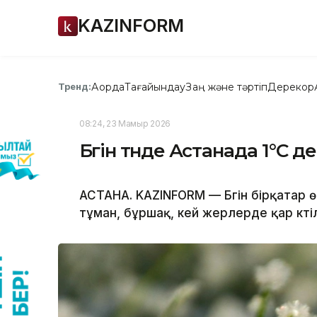
KAZINFORM
Ақорда
Тағайындау
Заң және тәртіп
Дерекқор
Тренд:
08:24, 23 Мамыр 2026
Бүгін түнде Астанада 1°C дей
АСТАНА. KAZINFORM — Бүгін бірқатар ө
тұман, бұршақ, кей жерлерде қар күті