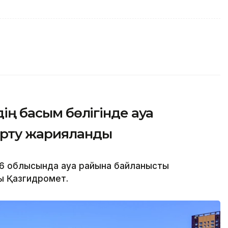
дің басым бөлігінде ауа
ерту жарияланды
16 облысында ауа райына байланысты
ы Қазгидромет.