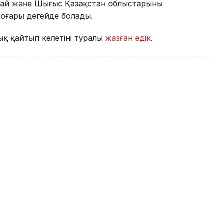
бай және Шығыс Қазақстан облыстарының
оғары деңгейде болады.
ық қайтып келетіні туралы
жазған едік
.
ы жеті жылдан бері алғаш рет