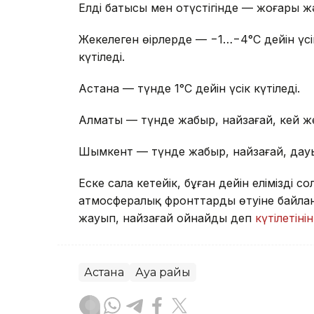
Елдің батысы мен оңтүстігінде — жоғары 
Жекелеген өңірлерде — −1…−4°C дейін үсі
күтіледі.
Астана — түнде 1°C дейін үсік күтіледі.
Алматы — түнде жаңбыр, найзағай, кей ж
Шымкент — түнде жаңбыр, найзағай, дауыл
Еске сала кетейік, бұған дейін еліміздің с
атмосфералық фронттардың өтуіне байла
жауып, найзағай ойнайды деп
күтілетінін
Астана
Ауа райы