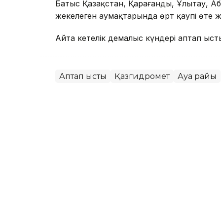
Батыс Қазақстан, Қарағанды, Ұлытау, А
жекелеген аумақтарында өрт қаупі өте ж
Айта кетелік демалыс күндері аптап ыст
Аптап ыстық
Қазгидромет
Ауа райы
Назым Бөлесова
Авторлар
20:05, 07 Тамыз 2026
Сеулде ауа температурас