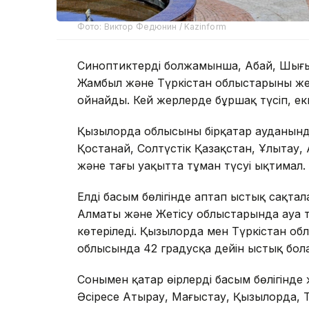
Фото: Виктор Федюнин / Kazinform
Синоптиктердің болжамынша, Абай, Шығы
Жамбыл және Түркістан облыстарының же
ойнайды. Кей жерлерде бұршақ түсіп, екп
Қызылорда облысының бірқатар ауданында
Қостанай, Солтүстік Қазақстан, Ұлытау
және таңғы уақытта тұман түсуі ықтимал.
Елдің басым бөлігінде аптап ыстық сақта
Алматы және Жетісу облыстарында ауа 
көтеріледі. Қызылорда мен Түркістан об
облысында 42 градусқа дейін ыстық бол
Сонымен қатар өңірлердің басым бөлігінд
Әсіресе Атырау, Маңғыстау, Қызылорда, 