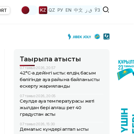
KZ
QZ
РУ
EN
中文
ق ز
ЎЗ
ORT
Тақырыпқа қатысты
07 тамыз 2026, 20:57
42°C-қа дейінгі ыстық: елдің басым
бөлігінде ауа райына байланысты
ескерту жарияланды
07 тамыз 2026, 20:05
Сеулде ауа температурасы жеті
жылдан бері алғаш рет 40
градустан асты
07 тамыз 2026, 15:30
Демалыс күндері аптап ыстық