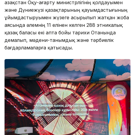
Қазақстан Оқу-ағарту министрлігінің қолдауымен
және Дүниежүзі қазақтарының қауымдастығының
ұйымдастыруымен жүзеге асырылып жатқан жоба
аясында әлемнің 11 елінен келген 288 этникалық
қазақ баласы екі апта бойы тарихи Отанында
демалып, мәдени-танымдық және тәрбиелік
бағдарламаларға қатысады.