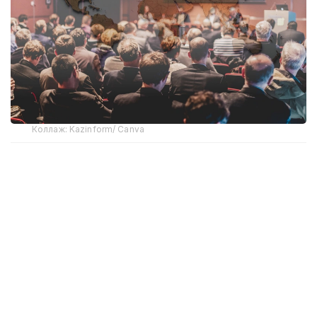
Коллаж: Kazinform/ Canva
Содан бері Ұлттық құрылтайдың отырыстары
Түркістан, Атырау, Ұлытау және Бурабай
қалаларында өтті. Әр жиында ел дамуына қатысты
өзекті мәселелер көтеріліп, қоғамдық пікірге
негізделген ұсыныстар айтылды. Ұлттық құрылтай
мемлекет пен қоғам арасындағы ашық әрі
институционалдық диалогті нығайтуға
бағытталған алаң ретінде қалыптасып келеді.