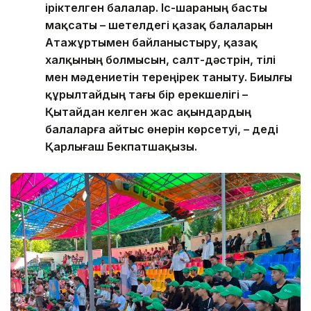
іріктелген балалар. Іс-шараның басты
мақсаты – шетелдегі қазақ балаларын
Атажұртымен байланыстыру, қазақ
халқының болмысын, салт-дәстүрін, тілі
мен мәдениетін тереңірек таныту. Биылғы
құрылтайдың тағы бір ерекшелігі –
Қытайдан келген жас ақындардың
балаларға айтыс өнерін көрсетуі, – деді
Қарлығаш Бекпатшақызы.