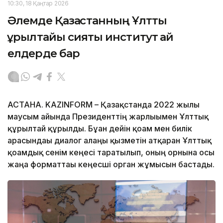
10:30, 18 Қаңтар 2026
Әлемде Қазақстанның Ұлттық
құрылтайы сияқты институт қай
елдерде бар
АСТАНА. KAZINFORM – Қазақстанда 2022 жылғы
маусым айында Президенттің жарлығымен Ұлттық
құрылтай құрылды. Бұған дейін қоғам мен билік
арасындағы диалог алаңы қызметін атқарған Ұлттық
қоғамдық сенім кеңесі таратылып, оның орнына осы
жаңа форматтағы кеңесші орган жұмысын бастады.