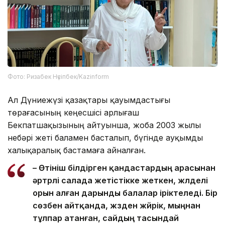
Фото: Ризабек Нүсіпбек/Kazinform
Ал Дүниежүзі қазақтары қауымдастығы
төрағасының кеңесшісі Қарлығаш
Бекпатшақызының айтуынша, жоба 2003 жылы
небәрі жеті баламен басталып, бүгінде ауқымды
халықаралық бастамаға айналған.
– Өтініш білдірген қандастардың арасынан
әртүрлі салада жетістікке жеткен, жүлделі
орын алған дарынды балалар іріктеледі. Бір
сөзбен айтқанда, жүзден жүйрік, мыңнан
тұлпар атанған, сайдың тасындай