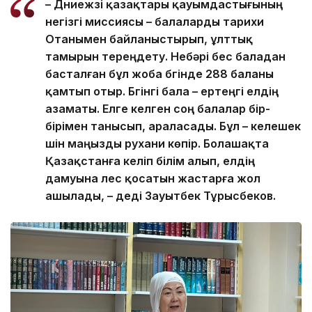
– Дүниежүзі қазақтары қауымдастығының
негізгі миссиясы – балаларды тарихи
Отанымен байланыстырып, ұлттық
тамырын тереңдету. Небәрі бес баладан
басталған бұл жоба бүгінде 288 баланы
қамтып отыр. Бүгінгі бала – ертеңгі елдің
азаматы. Елге келген соң балалар бір-
бірімен танысып, араласады. Бұл – келешек
үшін маңызды рухани көпір. Болашақта
Қазақстанға келіп білім алып, елдің
дамуына үлес қосатын жастарға жол
ашылады, – деді Зауытбек Тұрысбеков.