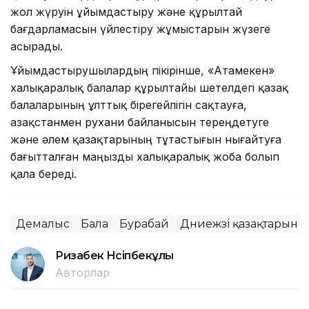
жол жүруін ұйымдастыру және құрылтай
бағдарламасын үйлестіру жұмыстарын жүзеге
асырады.
Ұйымдастырушылардың пікірінше, «Атамекен»
халықаралық балалар құрылтайы шетелдегі қазақ
балаларының ұлттық бірегейлігін сақтауға,
Қазақстанмен рухани байланысын тереңдетуге
және әлем қазақтарының тұтастығын нығайтуға
бағытталған маңызды халықаралық жоба болып
қала береді.
Демалыс
Бала
Бурабай
Дүниежүзі қазақтарын
Ризабек Нүсіпбекұлы
Авторлар