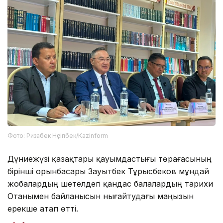
Фото: Ризабек Нүсіпбек/Kazinform
Дүниежүзі қазақтары қауымдастығы төрағасының
бірінші орынбасары Зауытбек Тұрысбеков мұндай
жобалардың шетелдегі қандас балалардың тарихи
Отанымен байланысын нығайтудағы маңызын
ерекше атап өтті.