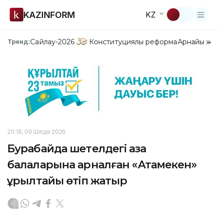
KAZINFORM
KZ
Сайлау-2026
Конституциялық реформа
Арнайы жо
Тренд:
20:18, 09 Шілде 2026
Бурабайда шетелдегі қазақ
балаларына арналған «Атамекен»
құрылтайы өтіп жатыр