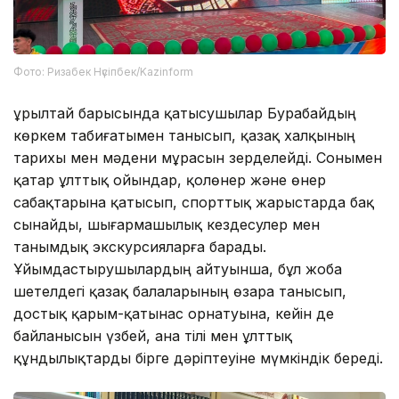
Фото: Ризабек Нүсіпбек/Kazinform
Құрылтай барысында қатысушылар Бурабайдың
көркем табиғатымен танысып, қазақ халқының
тарихы мен мәдени мұрасын зерделейді. Сонымен
қатар ұлттық ойындар, қолөнер және өнер
сабақтарына қатысып, спорттық жарыстарда бақ
сынайды, шығармашылық кездесулер мен
танымдық экскурсияларға барады.
Ұйымдастырушылардың айтуынша, бұл жоба
шетелдегі қазақ балаларының өзара танысып,
достық қарым-қатынас орнатуына, кейін де
байланысын үзбей, ана тілі мен ұлттық
құндылықтарды бірге дәріптеуіне мүмкіндік береді.