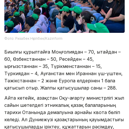
Фото: Ризабек Нүсіпбек/Kazinform
Биылғы құрылтайға Моңғолиядан – 70, Қытайдан –
60, Өзбекстаннан – 50, Ресейден – 45,
Қырғызстаннан – 35, Түрікменстаннан – 15,
Түркиядан – 4, Ауғанстан мен Ираннан үш-үштен,
Тәжікстаннан – 2 және Еуропа елдерінен 1 бала
қатысып отыр. Жалпы қатысушылар саны – 288.
Айта кетейік, Қазақстан Оқу-ағарту министрлігі жыл
сайын шетелдегі этникалық қазақ балаларының
тарихи Отанында демалуына арнайы квота бөліп
келеді. Ал Дүниежүзі қазақтарының қауымдастығы
қатысушыларды іріктеу, құжаттарын рәсімдеу,