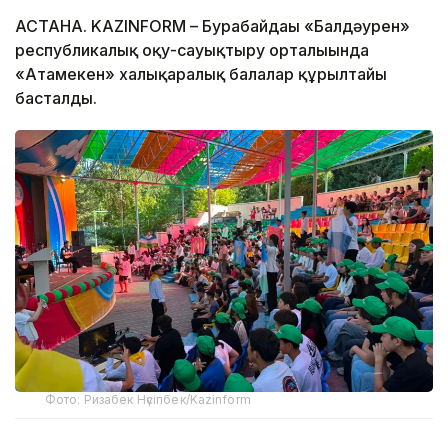
АСТАНА. KAZINFORM – Бурабайдағы «Балдәурен»
республикалық оқу-сауықтыру орталығында
«Атамекен» халықаралық балалар құрылтайы
басталды.
Фото: Ризабек Нүсіпбек/Kazinform