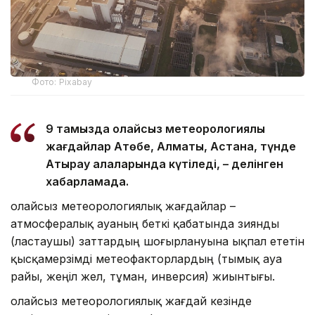
Фото: Pixabay
9 тамызда қолайсыз метеорологиялық
жағдайлар Ақтөбе, Алматы, Астана, түнде
Атырау қалаларында күтіледі, – делінген
хабарламада.
Қолайсыз метеорологиялық жағдайлар –
атмосфералық ауаның беткі қабатында зиянды
(ластаушы) заттардың шоғырлануына ықпал ететін
қысқамерзімді метеофакторлардың (тымық ауа
райы, жеңіл жел, тұман, инверсия) жиынтығы.
Қолайсыз метеорологиялық жағдай кезінде