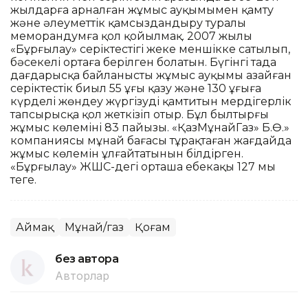
жылдарға арналған жұмыс ауқымымен қамту
және әлеуметтік қамсыздандыру туралы
меморандумға қол қойылмақ. 2007 жылы
«Бұрғылау» серіктестігі жеке меншікке сатылып,
бәсекелі ортаға берілген болатын. Бүгінгі таңда
дағдарысқа байланысты жұмыс ауқымы азайған
серіктестік биыл 55 ұңғы қазу және 130 ұңғыға
күрделі жөндеу жүргізуді қамтитын мердігерлік
тапсырысқа қол жеткізіп отыр. Бұл былтырғы
жұмыс көлемінің 83 пайызы. «ҚазМұнайГаз» Б.Ө.»
компаниясы мұнай бағасы тұрақтаған жағдайда
жұмыс көлемін ұлғайтатынын білдірген.
«Бұрғылау» ЖШС-дегі орташа еңбекақы 127 мың
теңге.
Аймақ
Мұнай/газ
Қоғам
без автора
Авторлар