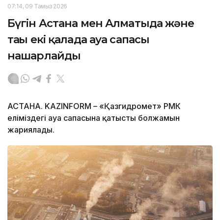
07:14, 09 Тамыз 2026
Бүгін Астана мен Алматыда және
тағы екі қалада ауа сапасы
нашарлайды
АСТАНА. KAZINFORM – «Қазгидромет» РМК
еліміздегі ауа сапасына қатысты болжамын
жариялады.