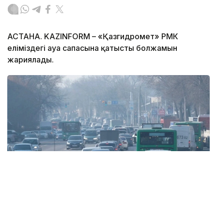
АСТАНА. KAZINFORM – «Қазгидромет» РМК
еліміздегі ауа сапасына қатысты болжамын
жариялады.
Фото: Алматы қаласының әкімдігі