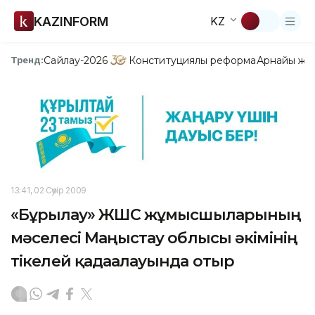
KAZINFORM
KZ
Сайлау-2026
Конституциялық реформа
Арнайы жо
Тренд:
13:41, 02 Сәуір 2009
«Бұрғылау» ЖШС жұмысшыларының
мәселесі Маңғыстау облысы әкімінің
тікелей қадағалауында отыр