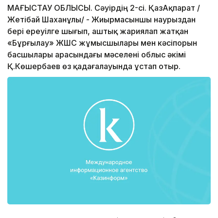
МАҢҒЫСТАУ ОБЛЫСЫ. Сәуірдің 2-сі. ҚазАқпарат /
Жетібай Шаханұлы/ - Жиырмасыншы наурыздан
бері ереуілге шығып, аштық жариялап жатқан
«Бұрғылау» ЖШС жұмысшылары мен кәсіпорын
басшылары арасындағы мәселені облыс әкімі
Қ.Көшербаев өз қадағалауында ұстап отыр.