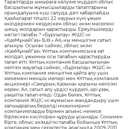
Тараптардың ымыраға келуіне мүдделі облыс
басшылығы жұмысшылардың талаптарының
орындалуына күш салуда, деп хабарлайды
ҚазАқпарат тілшісі. 22 наурыз күні ұжым
өкілдерімен кездескен облыс әкімі мәселені
шешу жолдарын қарастырды. Ереуілшілердің
негізгі талабы ? «Бұрғылау» ЖШС-нің
«ҚазМұнайГаз» Б.Ө.» АҚ-ның меншігіне сатып
алынуы. Осыған сәйкес, облыс әкімі
«ҚазМұнайГаз» Ұлттық компаниясына хат
жолдап, ұжымның осы талабын қарастыруды
талап етті. Ұлттық компания басшылығынан
келген жауапқа сәйкес, «Бұрғылау» ЖШС-ін
Ұлттық компания меншігіне қайта алу үшін
мекеменің меншік иелері мен Ұлттық компания
акционері «Самұрық-Қазына» қорының келісімі
керек. Ал, сатып алу үрдісі күрделі, әрі ұзақ
уақытты талап етеді. Одан бөлек, Ұлттық
компания ЖШС-нің жұмысын жандандыру үшін
халықаралық беделді инжиниринг
компаниялардың бірімен альянс немесе
бірлескен кәсіпорын құруды ұсынады. Сонымен
бірге, облыс әкімдігінің талабы бойынша Ұлттық
компания мен серіктестік арасында 2009-2011