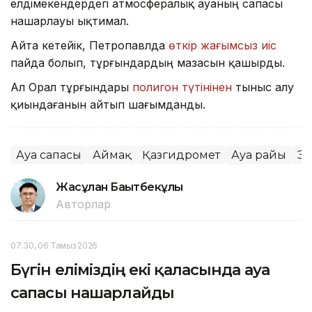
елдімекендердегі атмосфералық ауаның сапасы
нашарлауы ықтимал.
Айта кетейік, Петропавлда
өткір жағымсыз иіс
пайда болып, тұрғындардың мазасын қашырды.
Ал Орал тұрғындары
полигон түтінінен
тыныс алу
қиындағанын айтып шағымданды.
Ауа сапасы
Аймақ
Қазгидромет
Ауа райы
Эк
Жасұлан Бақытбекұлы
Авторлар
07:30, 06 Тамыз 2026
Бүгін еліміздің екі қаласында ауа
сапасы нашарлайды