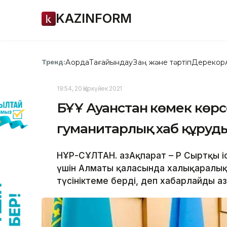
KAZINFORM
Ақорда
Тағайындау
Заң және тәртіп
Дерекқор
Тренд:
19:54, 20 Қыркүйек 2021
БҰҰ Ауғанстан көмек көр
гуманитарлық хаб құруд
НҰР-СҰЛТАН. ҚазАқпарат – ҚР Сыртқы і
үшін Алматы қаласында халықаралық 
түсініктеме берді, деп хабарлайды Қаз