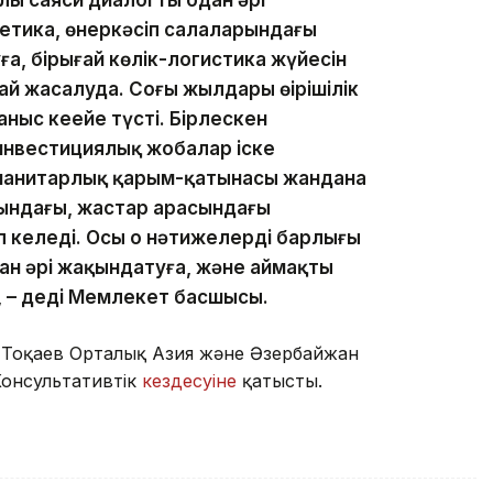
гетика, өнеркәсіп салаларындағы
, бірыңғай көлік-логистика жүйесін
 жасалуда. Соңғы жылдары өңірішілік
аныс кеңейе түсті. Бірлескен
инвестициялық жобалар іске
манитарлық қарым-қатынасы жандана
рындағы, жастар арасындағы
келеді. Осы оң нәтижелердің барлығы
 әрі жақындатуға, және аймақтың
, – деді Мемлекет басшысы.
 Тоқаев Орталық Азия және Әзербайжан
онсультативтік
кездесуіне
қатысты.