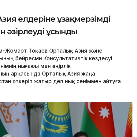
зия елдеріне ұзақмерзімді
 әзірлеуді ұсынды
ым-Жомарт Тоқаев Орталық Азия және
ның бейресми Консультативтік кездесуі
німнің нығаюы мен өңірлік
ың арқасында Орталық Азия жаңа
стан өткеріп жатыр деп нық сеніммен айтуға