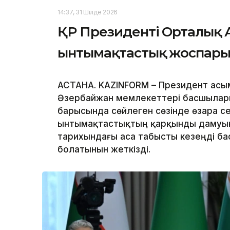
14:37, 31 Шілде 2026
ҚР Президенті Орталық А
ынтымақтастық жоспарын
АСТАНА. KAZINFORM – Президент Қас
Әзербайжан мемлекеттері басшылары
барысында сөйлеген сөзінде өзара се
ынтымақтастықтың қарқынды дамуын
тарихындағы аса табысты кезеңді ба
болатынын жеткізді.