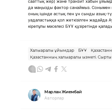
сағаттық жер) және транзит хабын ұйы
да маңызды фактор санаймыз. Сонымен қ
оның ішінде астық пен ұн сынды азық-түлі
уағдаластыққа қол жеткізілген жағдайда А
кірепұлы мәселесі БҰҰ құзіретінде қалад
Халықаралық ұйымдар
БҰҰ
Қазақстан
Қазақстанның халықаралық қызметі. Сыртқы
Марлан Жиембай
Авторлар