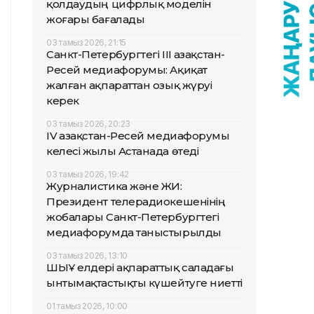
қолдаудың цифрлық моделін
жоғары бағалады
03 тамыз 2026, 21:15
Санкт-Петербургтегі III Қазақстан-
Ресей медиафорумы: Ақиқат
жалған ақпараттан озық жүруі
керек
03 тамыз 2026, 20:23
IV Қазақстан-Ресей медиафорумы
келесі жылы Астанада өтеді
03 тамыз 2026, 19:42
Журналистика және ЖИ:
Президент телерадиокешенінің
жобалары Санкт-Петербургтегі
медиафорумда таныстырылды
03 тамыз 2026, 13:10
ШЫҰ елдері ақпараттық саладағы
ынтымақтастықты күшейтуге ниетті
01 тамыз 2026, 10:00