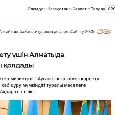
Әлемде
Қазақстан
Саясат
Талдау
SP
Арнайы жоба
Конституциялық реформа
Сайлау-2026
сету үшін Алматыда
ы қолдады
стер министрлігі Ауғанстанға көмек көрсету
хаб құру мүмкіндігі туралы мәселеге
Ақпарат тілшісі.