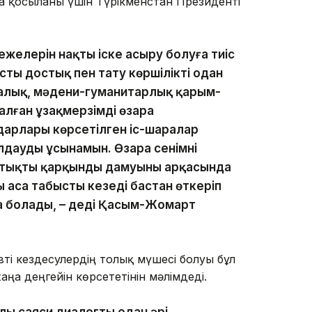
қосылғаны үшін Түрікменстан Президенті
режелерін нақты іске асыру болуға тиіс
ты достық пен тату көршілікті одан
калық, мәдени-гуманитарлық қарым-
лған ұзақмерзімді өзара
арлары көрсетілген іс-шаралар
дауды ұсынамын. Өзара сенімнің
стықтың қарқынды дамуының арқасында
 аса табысты кезеңді бастан өткеріп
а болады, – деді Қасым-Жомарт
і кездесулердің толық мүшесі болуы бұл
ңа деңгейін көрсететінін мәлімдеді.
ылы саяси диалогты одан әрі