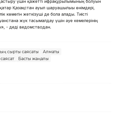
мдастыру үшін қажетті ифрақұрылымының болуын
атар Қазақстан ауыл шаруашылығы өнімдері,
к көмегін жеткізуші де бола алады. Тиісті
уғанстанға жүк тасымалдау үшін әуе кемелерінің
ы», - деді ведомстводан.
ның сыртқы саясаты
Алматы
 саясат
Басты жаңалық