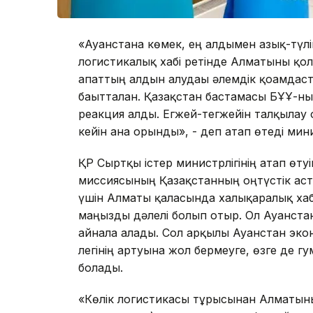
«Ауғанстанға көмек, ең алдымен азық-түл
логистикалық хабі ретінде Алматыны қол
апаттың алдын алудағы әлемдік қоғамдас
бағытталған. Қазақстан бастамасы БҰҰ-н
реакция алды. Егжей-тегжейін талқылау
кейін ғана орынды», - деп атап өтеді мин
ҚР Сыртқы істер министрлігінің атап өту
миссиясының Қазақстанның оңтүстік аст
үшін Алматы қаласында халықаралық ха
маңызды дәлелі болып отыр. Ол Ауғанста
айнала алады. Сол арқылы Ауғанстан эко
легінің артуына жол бермеуге, өзге де 
болады.
«Көлік логистикасы тұрғысынан Алматын