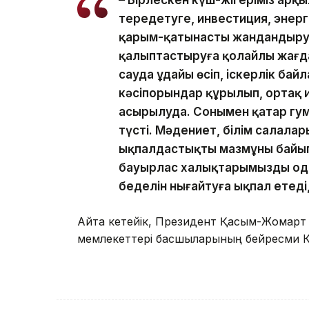
тереңдетуге, инвестиция, энер
қарым-қатынасты жандандыруға
қалыптастыруға қолайлы жағдай
сауда ұдайы өсіп, іскерлік байл
кәсіпорындар құрылып, ортақ 
асырылуда. Сонымен қатар гу
түсті. Мәдениет, білім салала
ықпалдастықтың мазмұны байып 
бауырлас халықтарымызды одан
беделін нығайтуға ықпал етеді
Айта кетейік, Президент Қасым-Жомарт
мемлекеттері басшыларының бейресми К