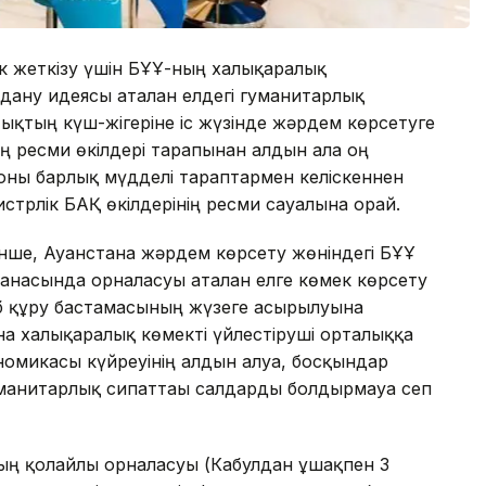
ік жеткізу үшін БҰҰ-ның халықаралық
дану идеясы аталған елдегі гуманитарлық
тықтың күш-жігеріне іс жүзінде жәрдем көрсетуге
ың ресми өкілдері тарапынан алдын ала оң
 оны барлық мүдделі тараптармен келіскеннен
истрлік БАҚ өкілдерінің ресми сауалына орай.
інше, Ауғанстанға жәрдем көрсету жөніндегі БҰҰ
анасында орналасуы аталған елге көмек көрсету
б құру бастамасының жүзеге асырылуына
нға халықаралық көмекті үйлестіруші орталыққа
номикасы күйреуінің алдын алуға, босқындар
гуманитарлық сипаттағы салдарды болдырмауға сеп
ың қолайлы орналасуы (Кабулдан ұшақпен 3