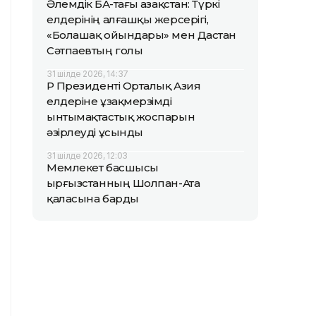
Әлемдік БАҚ-тағы Қазақстан: Түркі
елдерінің алғашқы жерсерігі,
«Болашақ ойындары» мен Дастан
Сәтпаевтың голы
31 шілде 2026, 14:37
ҚР Президенті Орталық Азия
елдеріне ұзақмерзімді
ынтымақтастық жоспарын
әзірлеуді ұсынды
31 шілде 2026, 12:03
Мемлекет басшысы
Қырғызстанның Шолпан-Ата
қаласына барды