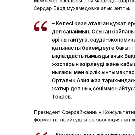
Мемлекет басшысы осы маңызды Шартқа 
Сердар Бердімұхамедовке алғыс айтты.
– Келесі кезең аталған құжат е
деп санаймын. Осыған байланыс
әрі нығайтуға, сауда-экономи
қатынасты бекемдеуге бағытта
ықпалдастығымыздың анық бағд
жоспарын әзірлеуді және қабыл
нығаюы мен өңірлік ынтымақта
Орталық Азия жаңа тарихындағы
жатыр деп нық сеніммен айтуғ
Тоқаев.
Президент Әзербайжанның Консультативт
форматты нығайтудағы оң эволюцияның жа
– Бірлескен күш-жігеріміз арқ