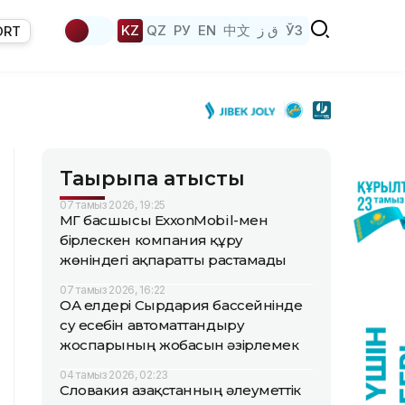
KZ
QZ
РУ
EN
中文
ق ز
ЎЗ
ORT
Тақырыпқа қатысты
07 тамыз 2026, 19:25
ҚМГ басшысы ExxonMobil-мен
бірлескен компания құру
жөніндегі ақпаратты растамады
07 тамыз 2026, 16:22
ОА елдері Сырдария бассейнінде
су есебін автоматтандыру
жоспарының жобасын әзірлемек
04 тамыз 2026, 02:23
Словакия Қазақстанның әлеуметтік