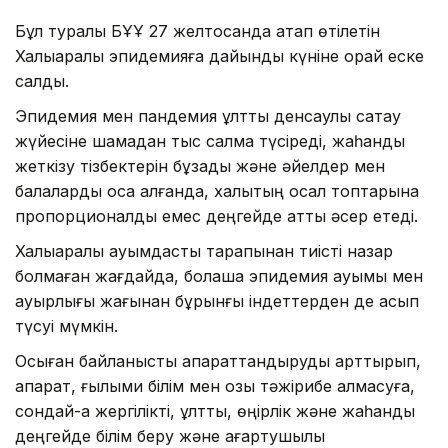
Бұл туралы БҰҰ 27 желтоқсанда атап өтілетін
Халықаралық эпидемияға дайындық күніне орай еске
салды.
Эпидемия мен пандемия ұлттық денсаулық сақтау
жүйесіне шамадан тыс салмақ түсіреді, жаһандық
жеткізу тізбектерін бұзады және әйелдер мен
балаларды қоса алғанда, халықтың осал топтарына
пропорционалды емес деңгейде қатты әсер етеді.
Халықаралық қауымдастық тарапынан тиісті назар
болмаған жағдайда, болашақ эпидемия ауқымы мен
ауырлығы жағынан бұрынғы індеттерден де асып
түсуі мүмкін.
Осыған байланысты ақпараттандыруды арттырып,
ақпарат, ғылыми білім мен озық тәжірибе алмасуға,
сондай-ақ жергілікті, ұлттық, өңірлік және жаһандық
деңгейде білім беру және ағартушылық