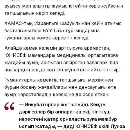
ауызсу мен қалыпты жұмыс істейтін кәріз жүйесінің
тапшылығын көріп келеді.
ХАМАС-тың Израильге шабуылынан кейін қақтығыс
басталғалы бері БҰҰ Газа тұрғындарына
гуманитарлық көмек көрсетіп келеді.
Алайда көмек көлемін арттыруға қарамастан,
ЮНИСЕФ мамандары медициналық орталықтарға
жағдайы ауыр, аштықтан әлсіреген балалары бар
аналардың әлі де көптеп жүгінетінін айтып отыр.
Гуманитарлық көмектің тапшылығы мерзімінен
бұрын босану жағдайлары мен денсаулығы өте
ауыр нәрестелердің көбеюіне де әсер еткен.
— Инкубаторлар жетіспейді. Кейде
дәрігерлер бір аппаратқа екі, тіпті үш
нәрестені қатар орналастыруға мәжбүр
болып жатады, — деді ЮНИСЕФ өкілі Луиза