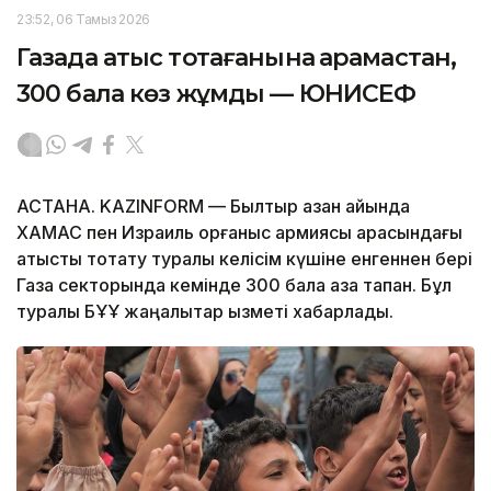
23:52, 06 Тамыз 2026
Газада атыс тоқтағанына қарамастан,
300 бала көз жұмды — ЮНИСЕФ
АСТАНА. KAZINFORM — Былтыр қазан айында
ХАМАС пен Израиль қорғаныс армиясы арасындағы
атысты тоқтату туралы келісім күшіне енгеннен бері
Газа секторында кемінде 300 бала қаза тапқан. Бұл
туралы БҰҰ жаңалықтар қызметі хабарлады.