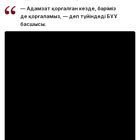
— Адамзат қорғалған кезде, бәріміз
де қорғаламыз, — деп түйіндеді БҰҰ
басшысы.