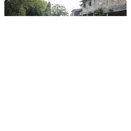
Фото: Анадолу
ДАТБ-ның жазбаша мәлімдемесінде «Эль-Ниньо»
аштықпен күресіп жатқан елдердегі жағдайды одан
әрі ушықтыратыны атап өтілген. Ұйымның
бағалауынша, 2027 жылдың соңына қарай өткір
азық-түлік тапшылығына ұшырайтын адамдар саны
225 миллионнан 274 миллионға дейін артады.