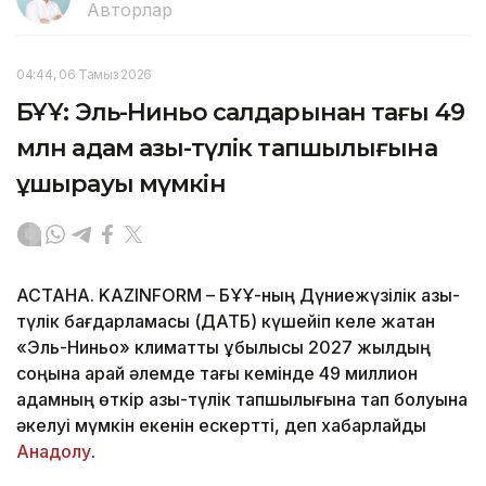
Авторлар
04:44, 06 Тамыз 2026
БҰҰ: Эль-Ниньо салдарынан тағы 49
млн адам азық-түлік тапшылығына
ұшырауы мүмкін
АСТАНА. KAZINFORM – БҰҰ-ның Дүниежүзілік азық-
түлік бағдарламасы (ДАТБ) күшейіп келе жатқан
«Эль-Ниньо» климаттық құбылысы 2027 жылдың
соңына қарай әлемде тағы кемінде 49 миллион
адамның өткір азық-түлік тапшылығына тап болуына
әкелуі мүмкін екенін ескертті, деп хабарлайды
Анадолу
.