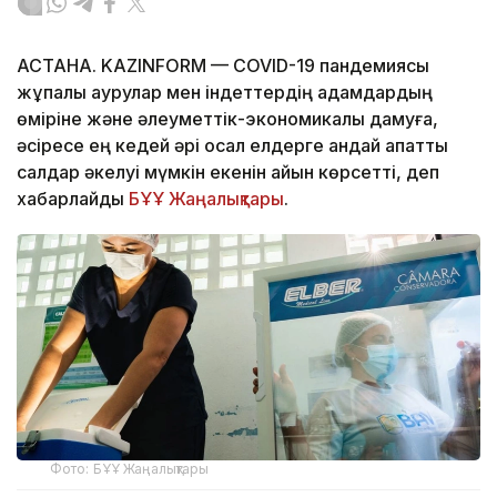
АСТАНА. KAZINFORM — COVID-19 пандемиясы
жұқпалы аурулар мен індеттердің адамдардың
өміріне және әлеуметтік-экономикалық дамуға,
әсіресе ең кедей әрі осал елдерге қандай апатты
салдар әкелуі мүмкін екенін айқын көрсетті, деп
хабарлайды
БҰҰ Жаңалықтары
.
Фото: БҰҰ Жаңалықтары