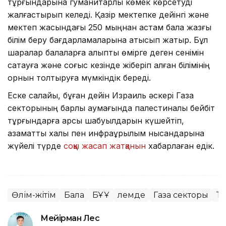
тұрғындарына гуманитарлық көмек көрсетуді
жалғастырып келеді. Қазір мектепке дейінгі және
мектеп жасындағы 250 мыңнан астам бала жазғы
білім беру бағдарламаларына қатысып жатыр. Бұл
шаралар балаларға қалыпты өмірге деген сенімін
сақтауға және соғыс кезінде жіберіп алған білімінің
орнын толтыруға мүмкіндік береді.
Еске салайық, бұған дейін Израиль әскері Газа
секторының барлық аумағында палестиналық бейбіт
тұрғындарға қарсы шабуылдарын күшейтіп,
азаматтық халық пен инфрақұрылым нысандарына
жүйелі түрде
соққы жасап жатқанын
хабарлаған едік.
Өлім-жітім
Бала
БҰҰ
Әлемде
Газа секторы
Та
Мейірман Лес