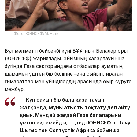
Фото: ЮНИСЕФ/М. Натил
Бұл мәліметті бейсенбі күні БҰҰ-ның Балалар қоры
(ЮНИСЕФ) жариялады. Ұйымның хабарлауынша,
бүгінде Газа секторындағы отбасылар аумақтың
шамамен үштен бір бөлігіне ғана сыйып, қираған
ғимараттар мен үйінділердің арасында өмір сүруге
мәжбүр.
— Күн сайын бір бала қаза тауып
жатқанда, мұны атысты тоқтату деп айту
қиын. Мұндай жағдай Газа балаларының
үмітін ақтамайды, — деді ЮНИСЕФ-тің Таяу
Шығыс пен Солтүстік Африка бойынша