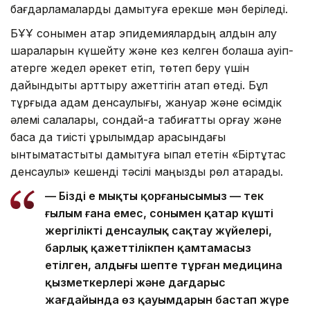
бағдарламаларды дамытуға ерекше мән беріледі.
БҰҰ сонымен қатар эпидемиялардың алдын алу
шараларын күшейту және кез келген болашақ қауіп-
қатерге жедел әрекет етіп, төтеп беру үшін
дайындықты арттыру қажеттігін атап өтеді. Бұл
тұрғыда адам денсаулығы, жануар және өсімдік
әлемі салалары, сондай-ақ табиғатты қорғау және
басқа да тиісті құрылымдар арасындағы
ынтымақтастықты дамытуға ықпал ететін «Біртұтас
денсаулық» кешенді тәсілі маңызды рөл атқарады.
— Біздің ең мықты қорғанысымыз — тек
ғылым ғана емес, сонымен қатар күшті
жергілікті денсаулық сақтау жүйелері,
барлық қажеттілікпен қамтамасыз
етілген, алдыңғы шепте тұрған медицина
қызметкерлері және дағдарыс
жағдайында өз қауымдарын бастап жүре