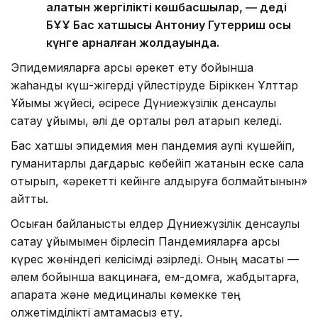
алатын жергілікті көшбасшылар, — деді
БҰҰ Бас хатшысы Антониу Гутерриш осы
күнге арналған жолдауында.
Эпидемияларға қарсы әрекет ету бойынша
жаһандық күш-жігерді үйлестіруде Біріккен Ұлттар
Ұйымы жүйесі, әсіресе Дүниежүзілік денсаулық
сақтау ұйымы, әлі де орталық рөл атқарып келеді.
Бас хатшы эпидемия мен пандемия қаупі күшейіп,
гуманитарлық дағдарыс көбейіп жатқанын еске сала
отырып, «әрекетті кейінге қалдыруға болмайтынын»
айтты.
Осыған байланысты елдер Дүниежүзілік денсаулық
сақтау ұйымымен бірлесіп Пандемияларға қарсы
күрес жөніндегі келісімді әзірледі. Оның мақсаты —
әлем бойынша вакцинаға, ем-домға, жабдықтарға,
ақпаратқа және медициналық көмекке тең
қолжетімділікті қамтамасыз ету.