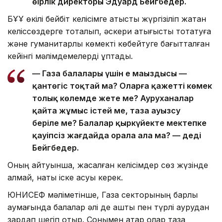
өңірлік директоры Эдуард Бейгбедер.
БҰҰ өкілі бейбіт келісімге қатысты жүргізіліп жатқан
келіссөздерге тоқталып, әскери қақтығысты тоқтатуға
және гуманитарлық көмекті көбейтуге бағытталған
кейінгі мәлімдемелерді құптады.
— Газа балалары үшін ең маңыздысы —
қантөгіс тоқтай ма? Оларға қажетті көмек
толық көлемде жете ме? Ауруханалар
қайта жұмыс істей ме, таза ауызсу
беріле ме? Балалар қыркүйекте мектепке
қауіпсіз жағдайда орала ала ма? — деді
Бейгбедер.
Оның айтуынша, жасалған келісімдер сөз жүзінде
қалмай, нақты іске асуы керек.
ЮНИСЕФ мәліметінше, Газа секторының барлық
аумағында балалар әлі де аштық пен түрлі аурудан
зардап шегіп отыр. Сонымен қатар олар таза