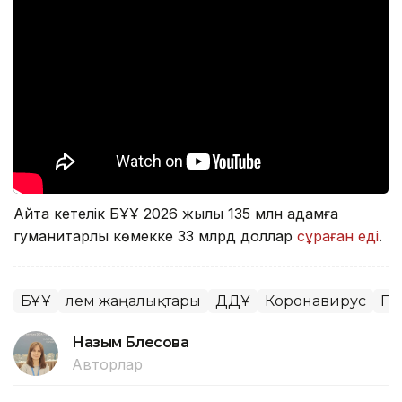
Айта кетелік БҰҰ 2026 жылы 135 млн адамға
гуманитарлық көмекке 33 млрд доллар
сұраған еді
.
БҰҰ
Әлем жаңалықтары
ДДҰ
Коронавирус
Па
Назым Бөлесова
Авторлар