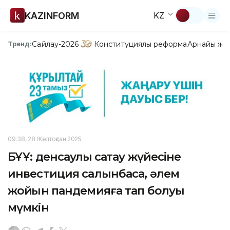
KAZINFORM
KZ
Сайлау-2026
Конституциялық реформа
Арнайы жо
Тренд:
09:38, 28 Желтоқсан 2025
БҰҰ: денсаулық сақтау жүйесіне
инвестиция салынбаса, әлем
жойқын пандемияға тап болуы
мүмкін