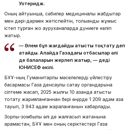
Уотеридж.
Оның айтуынша, сәбилер медициналық жабдықтар
мен дәрі-дәрмек жетіспейтін, толыққанды жұмыс
істеп тұрған жоқ ауруханаларда дүниеге келіп
жатыр.
— Әлем бұл жағдайды атысты тоқтату деп
атайды. Алайда Газадағы отбасылар әлі
де балаларын жерлеп жатыр, — деді
ЮНИСЕФ өкілі.
БҰҰ-ның Гуманитарлық мәселелерді үйлестіру
басқармасы Газа денсаулық сақтау органдарына
сілтеме жасап, 2025 жылғы 10 қазанда атысты
тоқтату жарияланғаннан бері өңірде 1 209 адам қаза
тауып, 3 943 адам жараланғанын хабарлады.
Зорлық-зомбылық әлі де жалғасып жатқанына
қарамастан, БҰҰ мен оның серіктестері Газа