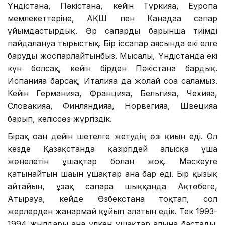
Үндістанға, Пәкістанға, кейін Түркияға, Еуропа
мемлекеттеріне, АҚШ пен Канадаға сапар
ұйымдастырдық. Әр сапарды барынша тиімді
пайдалануға тырыстық. Бір іссапар аясында екі елге
баруды жоспарлайтынбыз. Мысалы, Үндістанда екі
күн болсақ, кейін бірден Пәкістанға бардық.
Испанияға барсақ, Италияға да жолай соға саламыз.
Кейін Германияға, Францияға, Бельгияға, Чехияға,
Словакияға, Финляндияға, Норвегияға, Швецияға
барып, келіссөз жүргіздік.
Бірақ оған дейін шетелге жетудің өзі қиын еді. Ол
кезде Қазақстанда қазіргідей алысқа ұша
жөнелетін ұшақтар болған жоқ. Мәскеуге
қатынайтын шағын ұшақтар ғана бар еді. Бір қызық
айтайын, ұзақ сапарға шыққанда Ақтөбеге,
Атырауға, кейде Өзбекстанға тоқтап, сол
жерлерден жанармай құйып алатын едік. Тек 1993-
1994 жылдары ғана үлкен ұшақтар алына бастады.