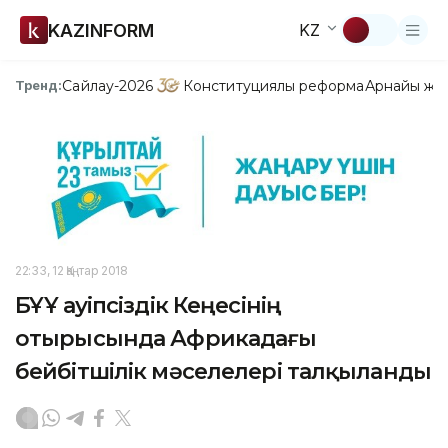
KAZINFORM
KZ
Сайлау-2026
Конституциялық реформа
Арнайы жо
Тренд:
22:33, 12 Қаңтар 2018
БҰҰ Қауіпсіздік Кеңесінің
отырысында Африкадағы
бейбітшілік мәселелері талқыланды