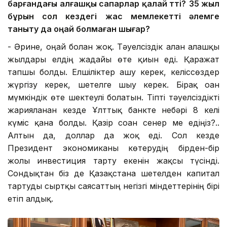
барғандағы алғашқы
сапарлар қалай өтті?
35 жыл
бұрын сол кездегі ж
ас мемлекетті әлемге
таныту
да
оңай болмаған шығар?
- Әрине, оңай болған жоқ. Тәуелсіздік алған алғашқы
жылдары елдің жағдайы өте қиын еді. Қаражат
тапшы болды. Елшіліктер ашу керек, келіссөздер
жүргізу керек, шетелге шығу керек. Бірақ оған
мүмкіндік өте шектеулі болатын. Тіпті тәуелсіздікті
жарияланған кезде Ұлттық банкте небәрі 8 келі
күміс қана болды. Қазір соған сенер ме едіңіз?..
Алтын да, доллар да жоқ еді. Сол кезде
Президент экономиканы көтерудің бірден-бір
жолы инвестиция тарту екенін жақсы түсінді.
Сондықтан біз де Қазақстанға шетелден капитал
тартуды сыртқы саясаттың негізгі міндеттерінің бірі
етіп алдық.