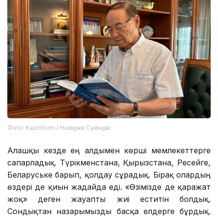
Фото: Kazinform / Назерке Сүйіндік
Алғашқы кезде ең алдымен көрші мемлекеттерге
сапарладық. Түрікменстанға, Қырғызстанға, Ресейге,
Беларуське барып, қолдау сұрадық. Бірақ олардың
өздері де қиын жағдайда еді. «Өзімізде де қаражат
жоқ» деген жауапты жиі еститін болдық.
Сондықтан назарымызды басқа елдерге бұрдық.