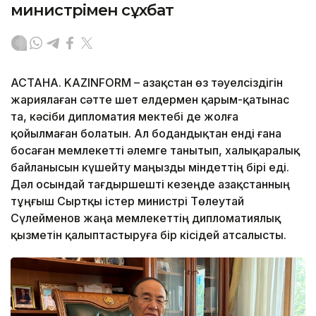
министрімен сұхбат
АСТАНА. KAZINFORM – Қазақстан өз тәуелсіздігін
жариялаған сәтте шет елдермен қарым-қатынас
та, кәсіби дипломатия мектебі де жолға
қойылмаған болатын. Ал бодандықтан енді ғана
босаған мемлекетті әлемге танытып, халықаралық
байланысын күшейту маңызды міндеттің бірі еді.
Дәл осындай тағдыршешті кезеңде Қазақстанның
тұңғыш Сыртқы істер министрі Төлеутай
Сүлейменов жаңа мемлекеттің дипломатиялық
қызметін қалыптастыруға бір кісідей атсалысты.