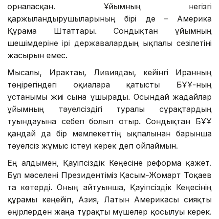
орналасқан. Ұйымның негізгі
қаржыландырушыларының бірі де – Америка
Құрама Штаттары. Сондықтан ұйымның
шешімдеріне ірі державалардың ықпалы сезілетіні
жасырын емес.
Мысалы, Ирактағы, Ливиядағы, кейінгі Иранның
төңірегіндегі оқиғаларға қатысты БҰҰ-ның
ұстанымы жиі сынға ұшырады. Осындай жағдайлар
ұйымның тәуелсіздігі туралы сұрақтардың
туындауына себеп болып отыр. Сондықтан БҰҰ
қандай да бір мемлекеттің ықпалынан барынша
тәуелсіз жұмыс істеуі керек деп ойлаймын.
Ең алдымен, Қауіпсіздік Кеңесіне реформа қажет.
Бұл мәселені Президентіміз Қасым-Жомарт Тоқаев
та көтерді. Оның айтуынша, Қауіпсіздік Кеңесінің
құрамы кеңейіп, Азия, Латын Америкасы сияқты
өңірлерден жаңа тұрақты мүшелер қосылуы керек.