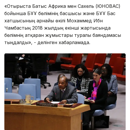
«Отырыста Батыс Африка мен Сахель (ЮНОВАС)
бойынша БҰҰ бөлімінің басшысы және БҰҰ Бас
хатшысының арнайы өкілі Мохаммед Ибн
Чамбастың 2018 жылдың екінші жартысында
бөлімнің атқарған жұмыстары туралы баяндамасы
тыңдалды», - делінген хабарламада.