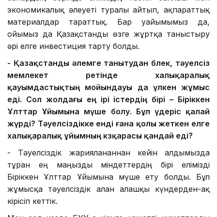
экономикалық әлеуеті туралы айтып, ақпараттық
материалдар тараттық. Бар уайымымыз да,
ойымыз да Қазақстанды өзге жұртқа таныстыру
әрі елге инвестиция тарту болды.
-
Қазақстанды әлемге таны
т
у
дан бөлек
, тәуелсіз
мемлекет ретінде халықаралық
қауымдастықтың мойында
уы да үлкен жұмыс
еді.
Сол жолдағы ең
ірі істердің
бірі – Б
іріккен
Ұлттар Ұйымына
мүше
болу
. Бұл
үдеріс қалай
жүрді? Тәуелсіздікке енді ғана қолы жеткен елге
халықаралық ұйымның көзқарасы қандай еді?
- Тәуелсіздік жарияланғаннан кейін алдымызда
тұрған ең маңызды міндеттердің бірі елімізді
Біріккен Ұлттар Ұйымына мүше ету болды. Бұл
жұмысқа тәуелсіздік алған алғашқы күндерден-ақ
кірісіп кеттік.