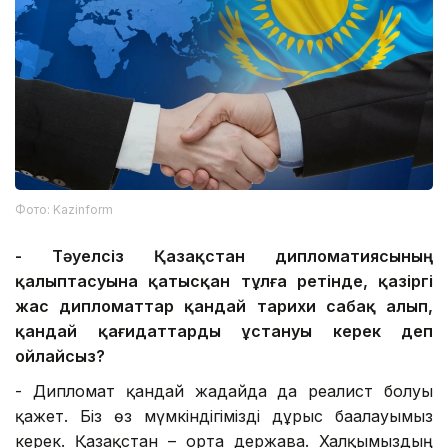
Фото: Kazinform
-
Тәуелсіз Қазақстан дипломатиясының
қалыптасуына қатысқан тұлға ретінде, қазіргі
жас дипломаттар қандай тарихи сабақ
алып,
қандай қағидаттарды ұстануы керек деп
ойлайсыз?
- Дипломат қандай жағдайда да реалист болуы
қажет. Біз өз мүмкіндігімізді дұрыс бағалауымыз
керек. Қазақстан – орта держава. Халқымыздың