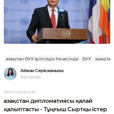
Қазақстан БҰҰ Қауіпсіздік Кеңесінде
БҰҰ
Қазақста
Айжан Серікжанқызы
Авторлар
09:00, 02 Шілде 2026
Қазақстан дипломатиясы қалай
қалыптасты - Тұңғыш Сыртқы істер