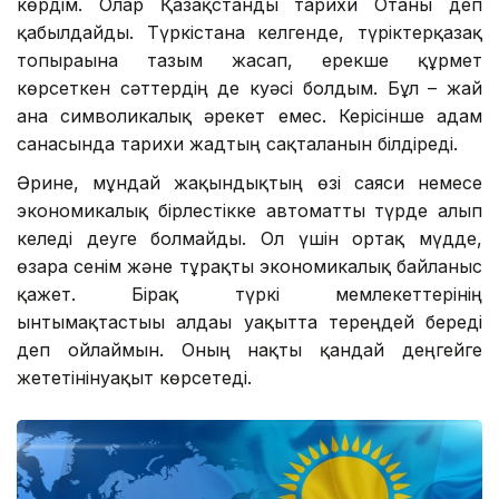
көрдім. Олар Қазақстанды тарихи Отаны деп
қабылдайды. Түркістанға келгенде, түріктерқазақ
топырағына тағзым жасап, ерекше құрмет
көрсеткен сәттердің де куәсі болдым. Бұл – жай
ғана символикалық әрекет емес. Керісінше адам
санасында тарихи жадтың сақталғанын білдіреді.
Әрине, мұндай жақындықтың өзі саяси немесе
экономикалық бірлестікке автоматты түрде алып
келеді деуге болмайды. Ол үшін ортақ мүдде,
өзара сенім және тұрақты экономикалық байланыс
қажет. Бірақ түркі мемлекеттерінің
ынтымақтастығы алдағы уақытта тереңдей береді
деп ойлаймын. Оның нақты қандай деңгейге
жететінінуақыт көрсетеді.