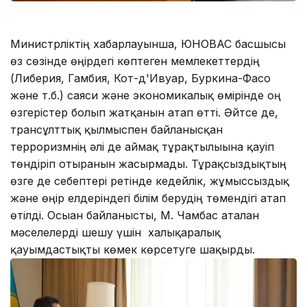
Министрліктің хабарлауынша, ЮНОВАС басшысы
өз сөзінде өңірдегі көптеген мемлекеттердің
(Либерия, Гамбия, Кот-д'Ивуар, Буркина-Фасо
және т.б.) саяси және экономикалық өмірінде оң
өзгерістер болып жатқанын атап өтті. Әйтсе де,
трансұлттық қылмыспен байланысқан
терроризмнің әлі де аймақ тұрақтылығына қауіп
төндіріп отырғанын жасырмады. Тұрақсыздықтың
өзге де себептері ретінде кедейлік, жұмыссыздық
және өңір елдеріндегі білім берудің төмендігі атап
өтілді. Осыған байланысты, М. Чамбас аталған
мәселелерді шешу үшін халықаралық
қауымдастықты көмек көрсетуге шақырды.