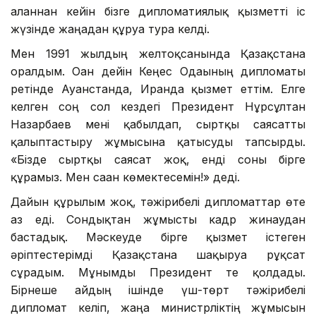
алғаннан кейін бізге дипломатиялық қызметті іс
жүзінде жаңадан құруға тура келді.
Мен 1991 жылдың желтоқсанында Қазақстанға
оралдым. Оған дейін Кеңес Одағының дипломаты
ретінде Ауғанстанда, Иранда қызмет еттім. Елге
келген соң сол кездегі Президент Нұрсұлтан
Назарбаев мені қабылдап, сыртқы саясатты
қалыптастыру жұмысына қатысуды тапсырды.
«Бізде сыртқы саясат жоқ, енді соны бірге
құрамыз. Мен саған көмектесемін!» деді.
Дайын құрылым жоқ, тәжірибелі дипломаттар өте
аз еді. Сондықтан жұмысты кадр жинаудан
бастадық. Мәскеуде бірге қызмет істеген
әріптестерімді Қазақстанға шақыруға рұқсат
сұрадым. Мұнымды Президент те қолдады.
Бірнеше айдың ішінде үш-төрт тәжірибелі
дипломат келіп, жаңа министрліктің жұмысын