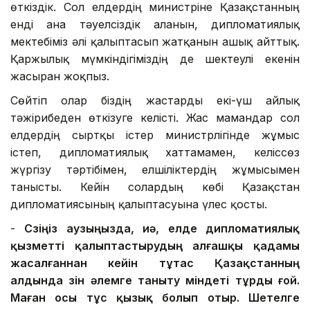
өткіздік. Сол елдердің министріне Қазақстанның
енді ғана тәуелсіздік алғанын, дипломатиялық
мектебіміз әлі қалыптасып жатқанын ашық айттық.
Қаржылық мүмкіндігіміздің де шектеулі екенін
жасырған жоқпыз.
Сөйтіп олар біздің жастарды екі-үш айлық
тәжірибеден өткізуге келісті. Жас мамандар сол
елдердің сыртқы істер министрлігінде жұмыс
істеп, дипломатиялық хаттамамен, келіссөз
жүргізу тәртібімен, елшіліктердің жұмысымен
танысты. Кейін солардың көбі Қазақстан
дипломатиясының қалыптасуына үлес қосты.
-
Сөзіңіз аузыңызда, иә, елде д
ипломатиялық
қызметті қалыптастырудың
алғашқы қадамы
жасалғаннан кейін
тұтас
Қазақстанның
алдында өзін әлемге таныту міндеті тұрды
ғой
.
Маған осы тұс қызық болып отыр. Ш
етел
ге