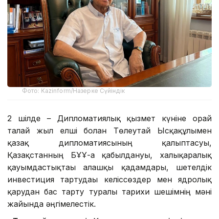
Фото: Kazinform/Назерке Сүйіндік
2 шілде – Дипломатиялық қызмет күніне орай
талай жыл елші болған Төлеутай Ысқақұлымен
қазақ дипломатиясының қалыптасуы,
Қазақстанның БҰҰ-ға қабылдануы, халықаралық
қауымдастықтағы алғашқы қадамдары, шетелдік
инвестиция тартудағы келіссөздер мен ядролық
қарудан бас тарту туралы тарихи шешімнің мәні
жайында әңгімелестік.