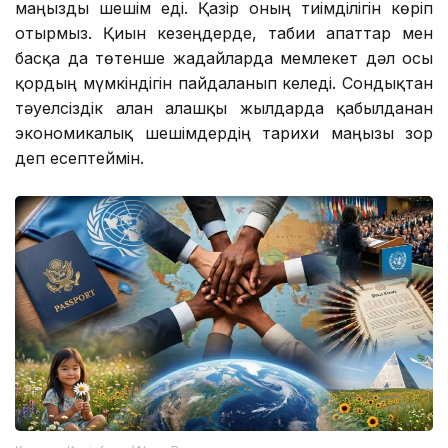
маңызды шешім еді. Қазір оның тиімділігін көріп
отырмыз. Қиын кезеңдерде, табиғи апаттар мен
басқа да төтенше жағдайларда мемлекет дәл осы
қордың мүмкіндігін пайдаланып келеді. Сондықтан
тәуелсіздік алған алғашқы жылдарда қабылданған
экономикалық шешімдердің тарихи маңызы зор
деп есептеймін.