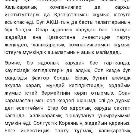
Халықаралық компаниялар да, қаржы
институттары да Қазақстанмен жұмыс істеуге
асықпас еді. Бұл АҚШ-тың да басты талаптарының
бірі болды. Олар ядролық қарудан бас тартқан
жағдайда ғана Қазақстанға инвестиция тарту
жеңілдеп, халықаралық компаниялармен жұмыс
істеуге мүмкіндік ашылатынын ашық мәлімдеді.
Әрине, біз ядролық қарудан бас тартқанда,
қауіпсіздік кепілдіктерін де алдық. Сол кезде бұл
маңызды фактор болды. Бірақ бүгінгі әлемдік
ахуалға қарап, мұндай кепілдіктердің әрдайым
жұмыс істей бермейтінін көріп отырмыз. Соған
қарамастан мен сол кездегі шешімді әлі де дұрыс
деп есептеймін. Егер біз ядролық қаруды сақтап
қалғанда, халықаралық оқшаулануға ұшырауымыз
мүмкін еді. Солтүстік Кореяның жағдайын қараңыз.
Елге инвестиция тарту тұрмақ, халықаралық