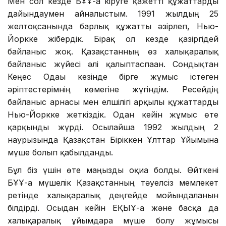
Мен сол кезде БҰҰ-ға кіруге қажетті құжаттарды
дайындаумен айналыстым. 1991 жылдың 25
желтоқсанында барлық құжатты әзірлеп, Нью-
Йоркке жібердік. Бірақ ол кезде қазіргідей
байланыс жоқ. Қазақстанның өз халықаралық
байланыс жүйесі әлі қалыптаспаған. Сондықтан
Кеңес Одағы кезінде бірге жұмыс істеген
әріптестерімнің көмегіне жүгіндім. Ресейдің
байланыс арнасы мен елшілігі арқылы құжаттарды
Нью-Йоркке жеткіздік. Одан кейін жұмыс өте
қарқынды жүрді. Осылайша 1992 жылдың 2
наурызында Қазақстан Біріккен Ұлттар Ұйымына
мүше болып қабылданды.
Бұл біз үшін өте маңызды оқиға болды. Өйткені
БҰҰ-ға мүшелік Қазақстанның тәуелсіз мемлекет
ретінде халықаралық деңгейде мойындалғанын
білдірді. Осыдан кейін ЕҚЫҰ-ға және басқа да
халықаралық ұйымдарға мүше болу жұмысы