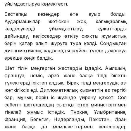
ұйымдастыруға көмектесті.
Бастапқы кезеңдер өте ауыр болды.
Аудармашылар жетіскен жоқ, халықаралық
кездесулерді ұйымдастыру, құжаттарды
дайындау, келіссөздер өткізу сияқты жұмыстың
бәрін қатар алып жүруге тура келді. Сондықтан
дипломатиялық кадрларды жүйелі түрде даярлауға
ерекше көңіл бөлдік.
Шет тілін меңгерген жастарды іздедік. Ағылшын,
француз, неміс, араб және басқа тілді білетін
түлектерді іріктеп алдық. Бірақ тілді меңгерудің өзі
жеткіліксіз еді. Дипломатиялық қызметтің өз тәртібі
бар, мұның бәрін іс жүзінде үйрену қажет. Сол
себепті шетелдердің сыртқы істер министрлігімен
тікелей жұмыс істедік. Түркия, Ұлыбритания,
Франция, Бельгия, Нидерланды, Пәкістан, Иран
және басқа да мемлекеттермен келіссөздер