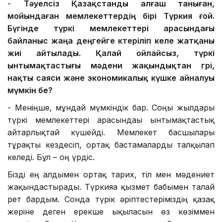
-
Тәуелсіз Қазақстанды алғаш таныған
,
мойындаған
мемлекеттердің бірі Түркия
ғой
.
Бүгінде түркі мемлекеттері арасындағы
байланыс жаңа деңгейге көтеріліп
келе жатқаны
жиі айтылады
.
Қалай ойлайсыз,
түркі
ынтымақтастығы мәдени жақындықтан
гөрі,
нақты саяси және экономикалық күшке айнал
уы
мүмкін бе
?
- Меніңше, мұндай мүмкіндік бар. Соңғы жылдары
түркі мемлекеттері арасындағы ынтымақтастық
айтарлықтай күшейді. Мемлекет басшылары
тұрақты кездесіп, ортақ бастамаларды талқылап
келеді. Бұл – оң үрдіс.
Бізді ең алдымен ортақ тарих, тіл мен мәдениет
жақындастырады. Түркияға қызмет бабымен талай
рет бардым. Сонда түрік әріптестеріміздің қазақ
жеріне деген ерекше ықыласын өз көзіммен