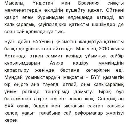
Мысалы, Үндістан мен Бразилия сияқты
мемлекеттердің өкілдігін күшейту қажет. Өйткені
қазіргі әлем бұрынғыдан әлдеқайда өзгерді, ал
халықаралық қауіпсіздікке қатысты шешімдер де
соған сай қабылдануға тиіс.
Бұған дейін БҰҰ-ның қызметін жаңғыртуға қатысты
басқа да ұсыныстар айтылды. Мәселен, 2010 жылы
Астанада өткен саммит кезінде ұйымның кейбір
құрылымдарын Азияға көшіру мүмкіндігін
қарастыру жөнінде бастама көтерілген еді.
Мұндай ұсыныстардың мақсаты – БҰҰ қызметін
бір өңірге ғана тәуелді етпей, оны халықаралық
ұйым ретінде теңгерімді дамыту. Бірақ бұл
бастамалар әзірге жүзеге асқан жоқ. Сондықтан
БҰҰ өзінің беделі мен ықпалын сақтап қалғысы
келсе, уақыт талабына сай реформалар жүргізуі
керек.