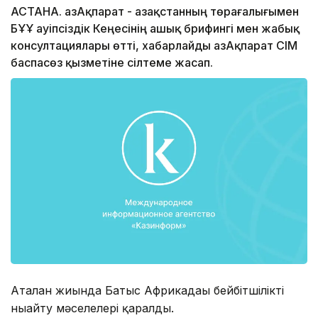
АСТАНА. ҚазАқпарат - Қазақстанның төрағалығымен
БҰҰ Қауіпсіздік Кеңесінің ашық брифингі мен жабық
консултациялары өтті, хабарлайды ҚазАқпарат СІМ
баспасөз қызметіне сілтеме жасап.
Аталған жиында Батыс Африкадағы бейбітшілікті
нығайту мәселелері қаралды.