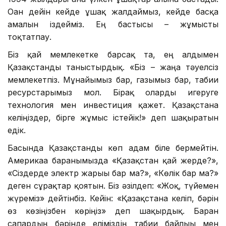
Оған дейін кейде ұшақ жалдаймыз, кейде басқа
амалын іздейміз. Ең бастысы – жұмысты
тоқтатпау.
Біз қай мемлекетке барсақ та, ең алдымен
Қазақстанды таныстырдық. «Біз – жаңа тәуелсіз
мемлекетпіз. Мұнайымыз бар, газымыз бар, табиғи
ресурстарымыз мол. Бірақ оларды игеруге
технология мен инвестиция қажет. Қазақстанға
келіңіздер, бірге жұмыс істейік!» деп шақыратын
едік.
Басында Қазақстанды көп адам біле бермейтін.
Америкаға барғанымызда «Қазақстан қай жерде?»,
«Сіздерде электр жарығы бар ма?», «Көлік бар ма?»
деген сұрақтар қоятын. Біз әзілдеп: «Жоқ, түйемен
жүреміз» дейтінбіз. Кейін: «Қазақстанға келіп, бәрін
өз көзіңізбен көріңіз» деп шақырдық. Барған
сапардың бәрінде еліміздің табиғи байлығы мен