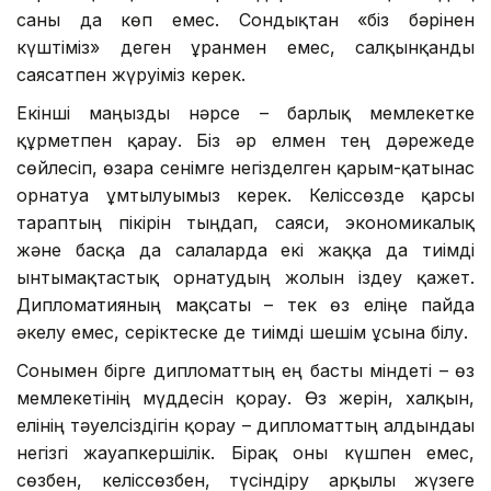
саны да көп емес. Сондықтан «біз бәрінен
күштіміз» деген ұранмен емес, салқынқанды
саясатпен жүруіміз керек.
Екінші маңызды нәрсе – барлық мемлекетке
құрметпен қарау. Біз әр елмен тең дәрежеде
сөйлесіп, өзара сенімге негізделген қарым-қатынас
орнатуға ұмтылуымыз керек. Келіссөзде қарсы
тараптың пікірін тыңдап, саяси, экономикалық
және басқа да салаларда екі жаққа да тиімді
ынтымақтастық орнатудың жолын іздеу қажет.
Дипломатияның мақсаты – тек өз еліңе пайда
әкелу емес, серіктеске де тиімді шешім ұсына білу.
Сонымен бірге дипломаттың ең басты міндеті – өз
мемлекетінің мүддесін қорғау. Өз жерін, халқын,
елінің тәуелсіздігін қорғау – дипломаттың алдындағы
негізгі жауапкершілік. Бірақ оны күшпен емес,
сөзбен, келіссөзбен, түсіндіру арқылы жүзеге