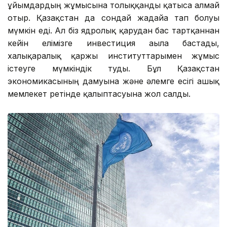
ұйымдардың жұмысына толыққанды қатыса алмай
отыр. Қазақстан да сондай жағдайға тап болуы
мүмкін еді. Ал біз ядролық қарудан бас тартқаннан
кейін елімізге инвестиция ағыла бастады,
халықаралық қаржы институттарымен жұмыс
істеуге мүмкіндік туды. Бұл Қазақстан
экономикасының дамуына және әлемге есігі ашық
мемлекет ретінде қалыптасуына жол салды.