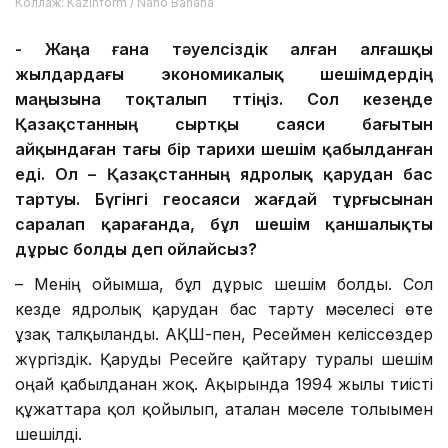
Коллаж: Kazinform / Nano Banana
-
Жаңа ғана
тәуелсіздік
алған
алғашқы
жылдар
да
ғы экономикалық шешімдердің
маңызы
на тоқталып өттіңіз
. Сол кезеңде
Қазақстанның сыртқы саяси бағытын
айқындаған тағы бір тарихи шешім
қабылданған
еді. Ол
–
Қазақстанның
ядролық қарудан бас
тарту
ы
. Бүгінгі геосаяси жағдай тұрғысынан
саралап
қарағанда,
бұл
шешім қаншалықты
дұрыс болды деп ойлайсыз?
– Менің ойымша, бұл дұрыс шешім болды. Сол
кезде ядролық қарудан бас тарту мәселесі өте
ұзақ талқыланды. АҚШ-пен, Ресеймен келіссөздер
жүргіздік. Қаруды Ресейге қайтару туралы шешім
оңай қабылданған жоқ. Ақырында 1994 жылы тиісті
құжаттарға қол қойылып, аталған мәселе толығымен
шешілді.