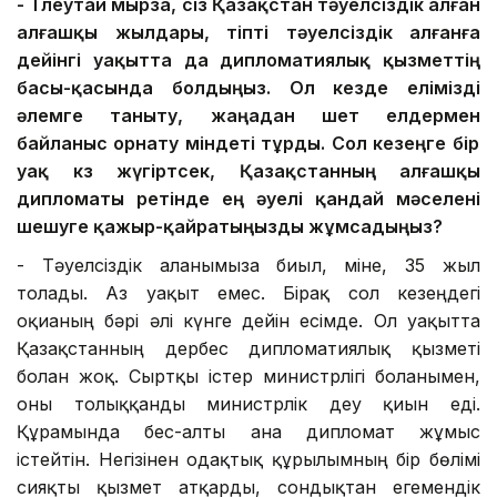
- Төлеутай мырза, сіз
Қазақстан тәуелсіздік
алған
алғашқы жылдары, тіпті тәуелсіздік алғанға
дейінгі уақытта да
дипломатиялық қызметтің
басы-қасында
болдыңыз. Ол кезде
елімізді
әлемге таныту, жаңа
дан
шет елдермен
байланыс орнату міндеті тұрды. Сол кезеңге
бір
уақ
көз жүгіртсек, Қазақстанның алғашқы
дипломаты
ретінде
ең
әуелі
қандай мәселені
шешуге
қажыр-қайратыңызды жұмсадыңыз
?
- Тәуелсіздік алғанымызға биыл, міне, 35 жыл
толады. Аз уақыт емес. Бірақ сол кезеңдегі
оқиғаның бәрі әлі күнге дейін есімде. Ол уақытта
Қазақстанның дербес дипломатиялық қызметі
болған жоқ. Сыртқы істер министрлігі болғанымен,
оны толыққанды министрлік деу қиын еді.
Құрамында бес-алты ғана дипломат жұмыс
істейтін. Негізінен одақтық құрылымның бір бөлімі
сияқты қызмет атқарды, сондықтан егемендік