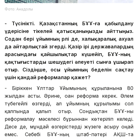
Фото: Анадолы
-
Түсінікті.
Қазақстанның Б
ҰҰ-ға
қабылдану
үдерісіне
тікелей қатысқаныңызды айттыңыз.
Содан бері ұйымның рөлі де, халықаралық ахуал
да айтарлықтай өзгер
ді
. Қазір ірі державалар
дың
арасындағы қайшылықтар күшейіп, БҰҰ-ның
қақтығыстарды шешудегі
әлеуеті
сынға ұшырап
отыр. Сіздіңше,
осы
ұйымның беделін сақтау
үшін қандай реформалар қажет?
- Біріккен Ұлттар Ұйымының құрылғанына 80
жылдан асты. Әрине, оған реформа керек. Әлем
түбегейлі өзгерді, ал ұйымның құрылымы сол
қалпында қалып отыр. Сондықтан БҰҰ-ны
реформалау мәселесі бұрыннан көтеріліп келеді.
Десе де, мұндай өзгерістерді жүзеге асыру оңай
емес. Себебі БҰҰ-ның штаб-пәтері АҚШ-та