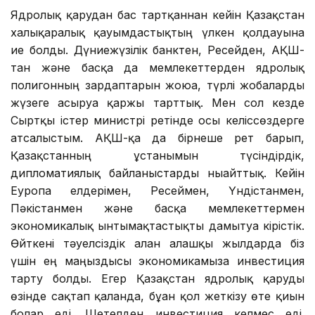
Ядролық қарудан бас тартқаннан кейін Қазақстан
халықаралық қауымдастықтың үлкен қолдауына
ие болды. Дүниежүзілік банктен, Ресейден, АҚШ-
тан және басқа да мемлекеттерден ядролық
полигонның зардаптарын жоюға, түрлі жобаларды
жүзеге асыруға қаржы тарттық. Мен сол кезде
Сыртқы істер министрі ретінде осы келіссөздерге
атсалыстым. АҚШ-қа да бірнеше рет барып,
Қазақстанның ұстанымын түсіндірдік,
дипломатиялық байланыстарды нығайттық. Кейін
Еуропа елдерімен, Ресеймен, Үндістанмен,
Пәкістанмен және басқа мемлекеттермен
экономикалық ынтымақтастықты дамытуға кірістік.
Өйткені тәуелсіздік алған алғашқы жылдарда біз
үшін ең маңыздысы экономикамызға инвестиция
тарту болды. Егер Қазақстан ядролық қаруды
өзінде сақтап қалғанда, бұған қол жеткізу өте қиын
болар еді. Шетелден инвестиция келмес еді.