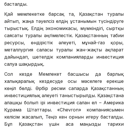
басталды.
Қай мемлекетке барсақ та, Қазақстан туралы
айтып, жаңа тәуелсіз елдің ұстанымын түсіндіруге
тырыстық. Елдің экономикасы, мүмкіндігі, сыртқы
саясаты туралы әңгімелестік. Қазақстанның табиғи
ресурсы, өндірістік әлеуеті, мұнай-газ қоры,
металлургия саласы туралы жан-жақты ақпарат
дайындап, шетелдік компанияларды инвестиция
салуға шақырдық.
Сол кезде Мемлекет басшысы да барлық
халықаралық кездесуде осы мәселеге ерекше
көңіл бөлді. Әрбір ресми сапарда Қазақстанның
инвестициялық әлеуеті таныстырылды. Қазақстанға
алғашқы болып ірі инвестиция салған ел – Америка
Құрама Штаттары. «Chevron» компаниясымен
келісім жасалып, Теңіз кен орнын игеру басталды.
Бұл Қазақстан үшін аса маңызды тарихи