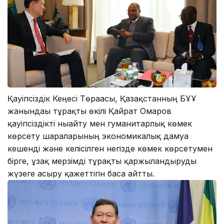
Қауіпсіздік Кеңесі Төрағасы, Қазақстанның БҰҰ
жанындағы тұрақты өкілі Қайрат Омаров
қауіпсіздікті нығайту мен гуманитарлық көмек
көрсету шараларының экономикалық дамуға
кешенді және келісілген негізде көмек көрсетумен
бірге, ұзақ мерзімді тұрақты қаржыландыруды
жүзеге асыру қажеттігін баса айтты.