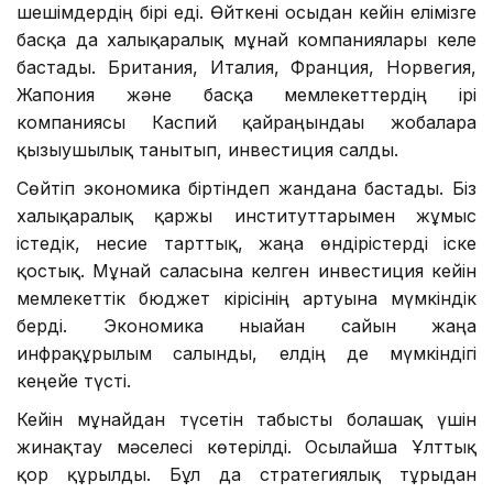
шешімдердің бірі еді. Өйткені осыдан кейін елімізге
басқа да халықаралық мұнай компаниялары келе
бастады. Британия, Италия, Франция, Норвегия,
Жапония және басқа мемлекеттердің ірі
компаниясы Каспий қайраңындағы жобаларға
қызығушылық танытып, инвестиция салды.
Сөйтіп экономика біртіндеп жандана бастады. Біз
халықаралық қаржы институттарымен жұмыс
істедік, несие тарттық, жаңа өндірістерді іске
қостық. Мұнай саласына келген инвестиция кейін
мемлекеттік бюджет кірісінің артуына мүмкіндік
берді. Экономика нығайған сайын жаңа
инфрақұрылым салынды, елдің де мүмкіндігі
кеңейе түсті.
Кейін мұнайдан түсетін табысты болашақ үшін
жинақтау мәселесі көтерілді. Осылайша Ұлттық
қор құрылды. Бұл да стратегиялық тұрғыдан