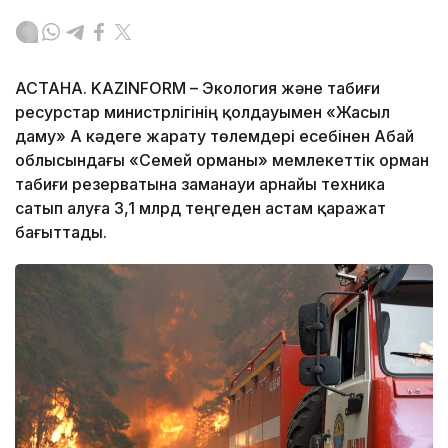
АСТАНА. KAZINFORM – Экология және табиғи
ресурстар министрлігінің қолдауымен «Жасыл
даму» АҚ кәдеге жарату төлемдері есебінен Абай
облысындағы «Семей орманы» мемлекеттік орман
табиғи резерватына заманауи арнайы техника
сатып алуға 3,1 млрд теңгеден астам қаражат
бағыттады.