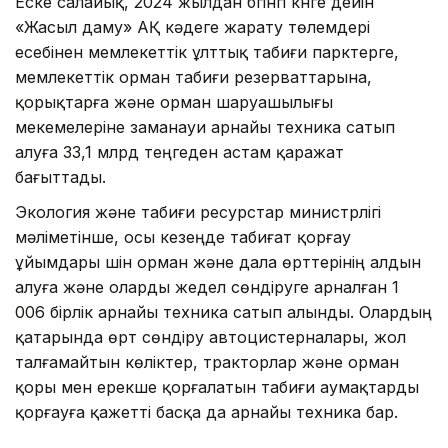
Еске салайық, 2024 жылдан бүгінгі күнге дейін
«Жасыл даму» АҚ кәдеге жарату төлемдері
есебінен мемлекеттік ұлттық табиғи парктерге,
мемлекеттік орман табиғи резерваттарына,
қорықтарға және орман шаруашылығы
мекемелеріне заманауи арнайы техника сатып
алуға 33,1 млрд теңгеден астам қаражат
бағыттады.
Экология және табиғи ресурстар министрлігі
мәліметінше, осы кезеңде табиғат қорғау
ұйымдары үшін орман және дала өрттерінің алдын
алуға және оларды жедел сөндіруге арналған 1
006 бірлік арнайы техника сатып алынды. Олардың
қатарында өрт сөндіру автоцистерналары, жол
талғамайтын көліктер, тракторлар және орман
қоры мен ерекше қорғалатын табиғи аумақтарды
қорғауға қажетті басқа да арнайы техника бар.