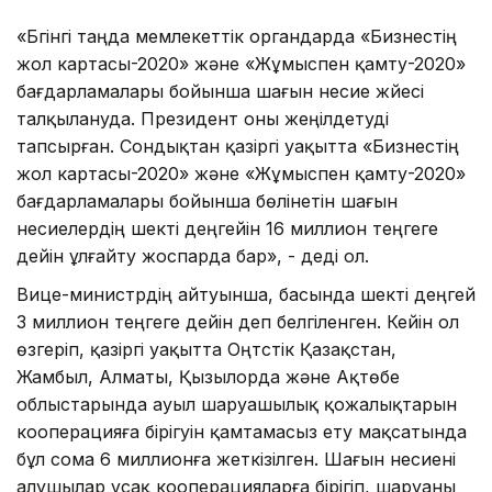
«Бүгінгі таңда мемлекеттік органдарда «Бизнестің
жол картасы-2020» және «Жұмыспен қамту-2020»
бағдарламалары бойынша шағын несие жүйесі
талқылануда. Президент оны жеңілдетуді
тапсырған. Сондықтан қазіргі уақытта «Бизнестің
жол картасы-2020» және «Жұмыспен қамту-2020»
бағдарламалары бойынша бөлінетін шағын
несиелердің шекті деңгейін 16 миллион теңгеге
дейін ұлғайту жоспарда бар», - деді ол.
Вице-министрдің айтуынша, басында шекті деңгей
3 миллион теңгеге дейін деп белгіленген. Кейін ол
өзгеріп, қазіргі уақытта Оңтүстік Қазақстан,
Жамбыл, Алматы, Қызылорда және Ақтөбе
облыстарында ауыл шаруашылық қожалықтарын
кооперацияға бірігуін қамтамасыз ету мақсатында
бұл сома 6 миллионға жеткізілген. Шағын несиені
алушылар ұсақ кооперацияларға бірігіп, шаруаны