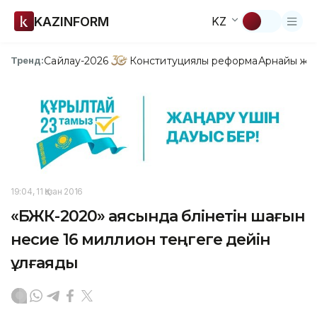
KAZINFORM
KZ
Сайлау-2026
Конституциялық реформа
Арнайы жо
Тренд:
19:04, 11 Қазан 2016
«БЖК-2020» аясында бөлінетін шағын
несие 16 миллион теңгеге дейін
ұлғаяды