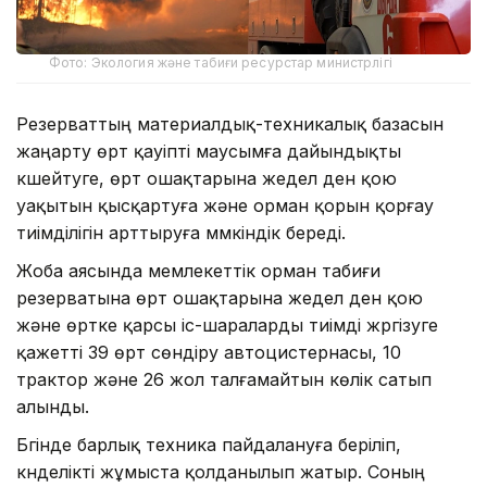
Фото: Экология және табиғи ресурстар министрлігі
Резерваттың материалдық-техникалық базасын
жаңарту өрт қауіпті маусымға дайындықты
күшейтуге, өрт ошақтарына жедел ден қою
уақытын қысқартуға және орман қорын қорғау
тиімділігін арттыруға мүмкіндік береді.
Жоба аясында мемлекеттік орман табиғи
резерватына өрт ошақтарына жедел ден қою
және өртке қарсы іс-шараларды тиімді жүргізуге
қажетті 39 өрт сөндіру автоцистернасы, 10
трактор және 26 жол талғамайтын көлік сатып
алынды.
Бүгінде барлық техника пайдалануға беріліп,
күнделікті жұмыста қолданылып жатыр. Соның