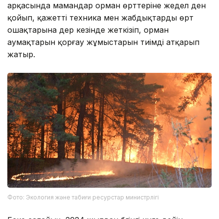
арқасында мамандар орман өрттеріне жедел ден
қойып, қажетті техника мен жабдықтарды өрт
ошақтарына дер кезінде жеткізіп, орман
аумақтарын қорғау жұмыстарын тиімді атқарып
жатыр.
Фото: Экология және табиғи ресурстар министрлігі