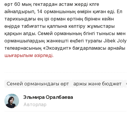
өрт 60 мың гектардан астам жерді күлге
айналдырып, 14 орманшының өмірін қиған еді. Ел
тарихындағы ең ірі орман өртінің бірінен кейін
өңірде табиғатты қалпына келтіру жұмыстары
қарқын алды. Семей орманының бүгінгі тынысы мен
орманшылардың жанкешті еңбегі туралы Jibek Joly
телеарнасының «Экоаудит» бағдарламасы арнайы
шығарылым әзірледі.
Семей орманындағы өрт
Қаржы және бюджет
Ө
Эльмира Оралбаева
Авторлар
16:55, 06 Тамыз 2026