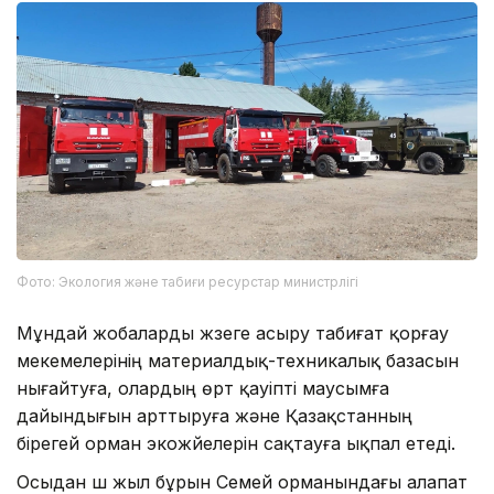
Фото: Экология және табиғи ресурстар министрлігі
Мұндай жобаларды жүзеге асыру табиғат қорғау
мекемелерінің материалдық-техникалық базасын
нығайтуға, олардың өрт қауіпті маусымға
дайындығын арттыруға және Қазақстанның
бірегей орман экожүйелерін сақтауға ықпал етеді.
Осыдан үш жыл бұрын Семей орманындағы алапат