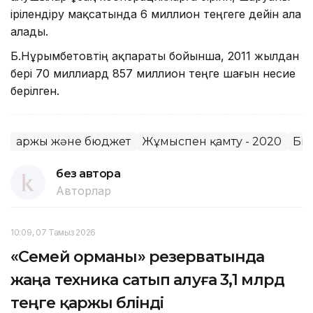
ірілендіру мақсатында 6 миллион теңгеге дейін ала
алады.
Б.Нұрымбетовтің ақпараты бойынша, 2011 жылдан
бері 70 миллиард 857 миллион теңге шағын несие
берілген.
Қаржы және бюджет
Жұмыспен қамту - 2020
Биз
без автора
Авторлар
10:09, 07 Тамыз 2026
«Семей орманы» резерватында
жаңа техника сатып алуға 3,1 млрд
теңге қаржы бөлінді