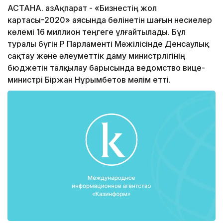
АСТАНА. ҚазАқпарат - «Бизнестің жол
картасы-2020» аясында бөлінетін шағын несиелер
көлемі 16 миллион теңгеге ұлғайтылады. Бұл
туралы бүгін ҚР Парламенті Мәжілісінде Денсаулық
сақтау және әлеуметтік даму министрлігінің
бюджетін талқылау барысында ведомство вице-
министрі Біржан Нұрымбетов мәлім етті.