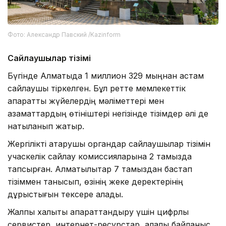
Фото: Александр Павский /Kazinform
Сайлаушылар тізімі
Бүгінде Алматыда 1 миллион 329 мыңнан астам
сайлаушы тіркелген. Бұл ретте мемлекеттік
ақпараттық жүйелердің мәліметтері мен
азаматтардың өтініштері негізінде тізімдер әлі де
нақтыланып жатыр.
Жергілікті атқарушы органдар сайлаушылар тізімін
учаскелік сайлау комиссияларына 2 тамызда
тапсырған. Алматылықтар 7 тамыздан бастап
тізіммен танысып, өзінің жеке деректерінің
дұрыстығын тексере алады.
Жалпы халықты ақпараттандыру үшін цифрлық
сервистер, интернет-ресурстар, қалалық байланыс