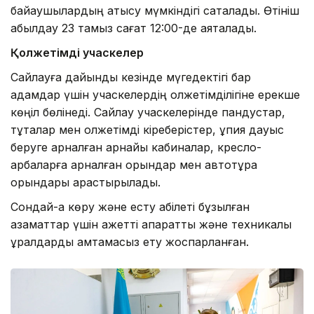
байқаушылардың қатысу мүмкіндігі сақталады. Өтініш
қабылдау 23 тамыз сағат 12:00-де аяқталады.
Қолжетімді учаскелер
Сайлауға дайындық кезінде мүгедектігі бар
адамдар үшін учаскелердің қолжетімділігіне ерекше
көңіл бөлінеді. Сайлау учаскелерінде пандустар,
тұтқалар мен қолжетімді кіреберістер, құпия дауыс
беруге арналған арнайы кабиналар, кресло-
арбаларға арналған орындар мен автотұрақ
орындары қарастырылады.
Сондай-ақ көру және есту қабілеті бұзылған
азаматтар үшін қажетті ақпараттық және техникалық
құралдарды қамтамасыз ету жоспарланған.