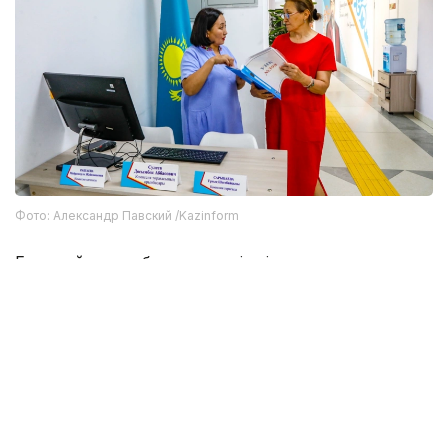
Фото: Александр Павский /Kazinform
Егер сайлаушы бюллетеньді өзі толтыра алмаса, ол
өзі таңдаған басқа адамның көмегін пайдалануға
құқылы. Бірақ мұндай көмекті сайлау комиссиясының
мүшелері, кандидаттар, байқаушылар мен БАҚ
өкілдері көрсете алмайды.
Бұл сайлауда не өзгереді
Алдағы сайлау науқанының бірқатар ерекшеліктері