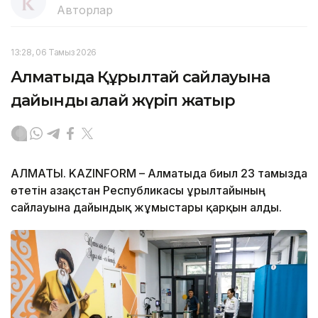
Авторлар
13:28, 06 Тамыз 2026
Алматыда Құрылтай сайлауына
дайындық қалай жүріп жатыр
АЛМАТЫ. KAZINFORM – Алматыда биыл 23 тамызда
өтетін Қазақстан Республикасы Құрылтайының
сайлауына дайындық жұмыстары қарқын алды.