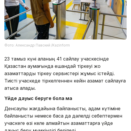
Фото: Александр Павский /Kazinform
23 тамыз күні қаланың 41 сайлау учаскесінде
Қазақстан аумағында ешқандай тіркеуі жоқ
азаматтарды тіркеу сервистері жұмыс істейді.
Тиісті учаскеде тіркелгеннен кейін азамат сайлауға
қатыса алады.
Үйде дауыс беруге бола ма
Денсаулық жағдайына байланысты, адам күтіміне
байланысты немесе басқа да дәлелді себептермен
учаскеге өзі келе алмайтын азаматтарға үйде
дауыс беру мүмкіндігі беріледі.