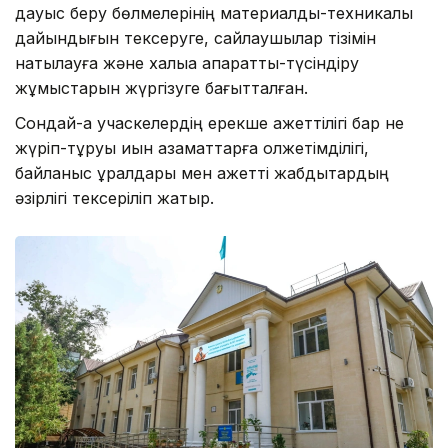
дауыс беру бөлмелерінің материалдық-техникалық
дайындығын тексеруге, сайлаушылар тізімін
нақтылауға және халыққа ақпараттық-түсіндіру
жұмыстарын жүргізуге бағытталған.
Сондай-ақ учаскелердің ерекше қажеттілігі бар не
жүріп-тұруы қиын азаматтарға қолжетімділігі,
байланыс құралдары мен қажетті жабдықтардың
әзірлігі тексеріліп жатыр.