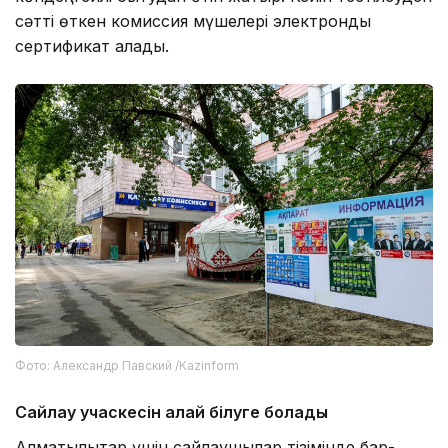
сәтті өткен комиссия мүшелері электронды
сертификат алады.
Фото: Александр Павский /Kazinform
Сайлау учаскесін қалай білуге болады
Алматылықтар үшін сайлаушылар тізімінде бар-