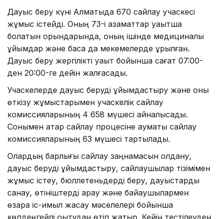
Дауыс беру күні Алматыда 670 сайлау учаскесі
жұмыс істейді. Оның 73-і азаматтар уақытша
болатын орындарында, оның ішінде медициналық
ұйымдар және басқа да мекемелерде құрылған.
Дауыс беру жергілікті уақыт бойынша сағат 07:00-
ден 20:00-ге дейін жалғасады.
Учаскелерде дауыс беруді ұйымдастыру және оны
өткізу жұмыстарымен учаскелік сайлау
комиссияларының 4 658 мүшесі айналысады.
Сонымен қатар сайлау процесіне аумақтық сайлау
комиссияларының 63 мүшесі тартылады.
Олардың барлығы сайлау заңнамасын қолдану,
дауыс беруді ұйымдастыру, сайлаушылар тізімімен
жұмыс істеу, бюллетеньдерді беру, дауыстарды
санау, өтініштерді қарау және байқаушылармен
өзара іс-қимыл жасау мәселелері бойынша
көпдеңгейлі оқытудан өтіп жатыр. Кейін тестілеуден