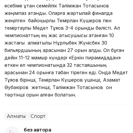
есебіме ұтқан семейлік Тәлімжан Тоқтасынов
жеңімпаз атанды. Оларға жартылай финалда
жеңілген байқоңырлық Темірлан Күшеров пен
теміртаулық Медет Тұяқов 3-4 орынды бөлісті. Ал
чемпионаттың ең жас қатысушысы атанған 10
жастағы алматылық Нұрлыбек Жүнісбек 30
бильярдшының арасынан 27 орын алды. Ол бұған
дейін 11-12 мамыр күндері «Еркін пирамидадан»
өткен ел чемпионатында 32 тастаяқшының
арасынан 24 орынға табан тіреген еді. Онда Медет
Тұяқов бірінші, Темірлан Күшеров үшінші, Азамат
Әубәкіров жетінші, Тәлімжан Тоқтасынов он
төртінші орын алған болатын.
Алматы
Спорт
без автора