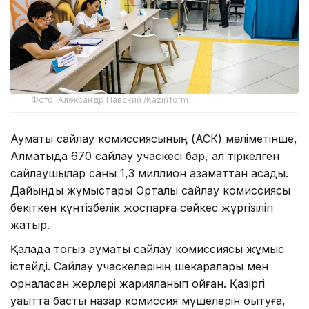
Фото: Александр Павский /Kazinform
Аумақтық сайлау комиссиясының (АСК) мәліметінше,
Алматыда 670 сайлау учаскесі бар, ал тіркелген
сайлаушылар саны 1,3 миллион азаматтан асады.
Дайындық жұмыстары Орталық сайлау комиссиясы
бекіткен күнтізбелік жоспарға сәйкес жүргізіліп
жатыр.
Қалада тоғыз аумақтық сайлау комиссиясы жұмыс
істейді. Сайлау учаскелерінің шекаралары мен
орналасқан жерлері жарияланып қойған. Қазіргі
уақытта басты назар комиссия мүшелерін оқытуға,