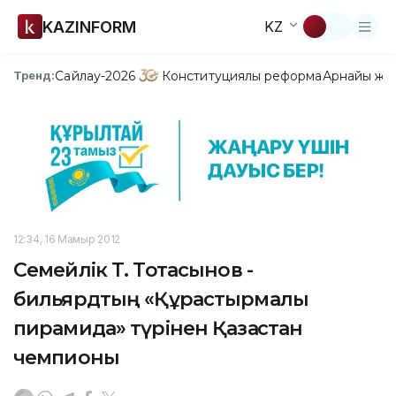
KAZINFORM
KZ
Сайлау-2026
Конституциялық реформа
Арнайы жо
Тренд:
12:34, 16 Мамыр 2012
Cемейлік Т. Тоқтасынов -
бильярдтың «Құрастырмалы
пирамида» түрінен Қазақстан
чемпионы