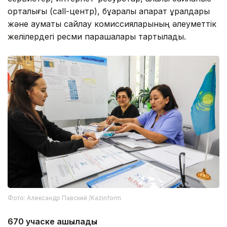
орталығы (call-центр), бұқаралық ақпарат құралдары
және аумақтық сайлау комиссияларының әлеуметтік
желілердегі ресми парақшалары тартылады.
Фото: Александр Павский /Kazinform
670 учаске ашылады