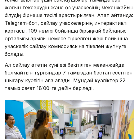
жоғын тексерудің және өз учаскесінің мекенжайын
білудің бірнеше тәсілі қарастырылған. Атап айтқанда:
Telegram-бот, сайлау учаскелерінің интерактивті
картасы, 109 нөмірі бойынша бірыңғай байланыс
орталығы арқылы немесе тіркелген жері бойынша
учаскелік сайлау комиссиясына тікелей жүгінуге
болады.
Ал сайлау өтетін күні өзі бекітілген мекенжайда
болмайтын тұрғындар 7 тамыздан бастап есептен
шығару куәлігін ала алады. Мұндай куәліктер 22
тамыз сағат 18:00-ге дейін беріледі.