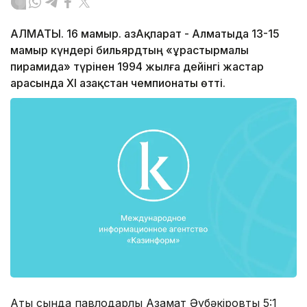
АЛМАТЫ. 16 мамыр. ҚазАқпарат - Алматыда 13-15
мамыр күндері бильярдтың «Құрастырмалы
пирамида» түрінен 1994 жылға дейінгі жастар
арасында ХІ Қазақстан чемпионаты өтті.
Ақтық сында павлодарлық Азамат Әубәкіровты 5:1