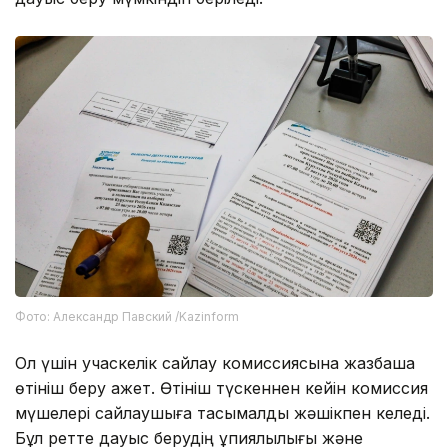
Фото: Александр Павский /Kazinform
Ол үшін учаскелік сайлау комиссиясына жазбаша
өтініш беру қажет. Өтініш түскеннен кейін комиссия
мүшелері сайлаушыға тасымалды жәшікпен келеді.
Бұл ретте дауыс берудің құпиялылығы және