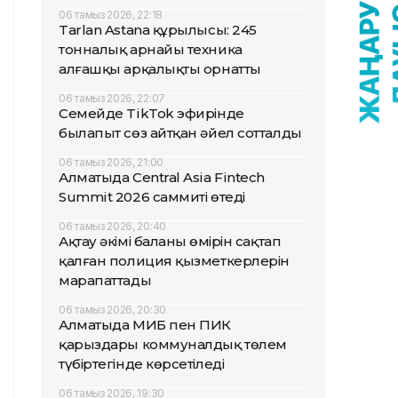
06 тамыз 2026, 22:18
Tarlan Astana құрылысы: 245
тонналық арнайы техника
алғашқы арқалықты орнатты
06 тамыз 2026, 22:07
Семейде TikTok эфирінде
былапыт сөз айтқан әйел сотталды
06 тамыз 2026, 21:00
Алматыда Central Asia Fintech
Summit 2026 саммиті өтеді
06 тамыз 2026, 20:40
Ақтау әкімі баланың өмірін сақтап
қалған полиция қызметкерлерін
марапаттады
06 тамыз 2026, 20:30
Алматыда МИБ пен ПИК
қарыздары коммуналдық төлем
түбіртегінде көрсетіледі
06 тамыз 2026, 19:30