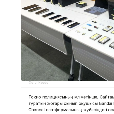
Фото: Kyodo
Токио полициясының мәліметінше, Сайт
тұратын жоғары сынып оқушысы Bandai N
Channel платформасының жүйесіндегі о