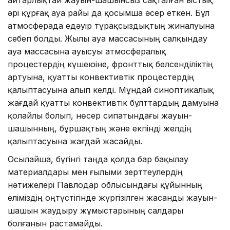
әрі құрғақ ауа райы да қосымша әсер еткен. Бұл
атмосферада едәуір тұрақсыздықтың жиналуына
себеп болды. Жылы ауа массасының салқындау
ауа массасына ауысуы атмосфералық
процестердің күшеюіне, фронттық белсенділіктің
артуына, қуатты конвективтік процестердің
қалыптасуына алып келді. Мұндай синоптикалық
жағдай қуатты конвективтік бұлттардың дамуына
қолайлы болып, нөсер сипатындағы жауын-
шашынның, бұршақтың және екпінді желдің
қалыптасуына жағдай жасайды.
Осылайша, бүгінгі таңда қолда бар бақылау
материалдары мен ғылыми зерттеулердің
нәтижелері Павлодар облысындағы құйынның
еліміздің оңтүстігінде жүргізілген жасанды жауын-
шашын жаудыру жұмыстарының салдары
болғанын растамайды.