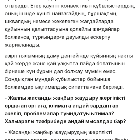
отырады. Егер қауіпті конвективті құбылыстардың,
оның ішінде күшті найзағайдың, бұршақтың,
шквалдың немесе жекелеген жағдайларда
құйынның қалыптасуына қолайлы жағдайлар
болжанса, тұрғындарға дауылды ескерту
жарияланады.
Қазіргі ғылымның даму деңгейінде құйынның нақты
қай жерде және қай уақытта пайда болатынын
бірнеше күн бұрын дәл болжау мүмкін емес.
Сондықтан мұндай құбылыстар бойынша
болжамдар ықтималдық сипатта ғана беріледі.
- Жалпы жасанды жаңбыр жаудыру жергілікті
қоршаған ортаға, климатқа қандай зардаптар
әкеліп, проблемалар туындатуы ықтимал?
Халықаралық тәжірибеде қандай мысалдар бар?
- Жасанды жаңбыр жаудырудың жергілікті
қоршаған ортаға, климатқа әсерін зерттеу біздің