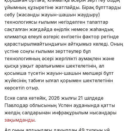
ұйымның құзыретіне жатпайды. Бірақ бұлттарды
себу (жасанды жауын-шашын жаудыру)
технологиясы ғылыми негізделген талаптар
сақталған жағдайда өңірлік немесе жаһандық
климатқа елеулі өзгеріс енгізетін фактор ретінде
қарастырылмайтындығын айтқымыз келеді. Оның
үстіне соңғы ғылыми зерттеулер бұл
технологияның әсері жергілікті аумақпен және
қысқа уақыт аралығымен шектелетінін, ал
қосымша түсетін жауын-шашын мөлшері бұлт
жүйесінің табиғи ылғал қорымен шектелетінін
көрсетіп отыр.
Еске сала кетейік, 2026 жылғы 21 шілдеде
Павлодар облысының Успен ауданында қатты
желдің салдарынан инфрақұрылым нысандары
зақымданды
.
Ал оның алдындағы дауылдан 49 тұрғын үй