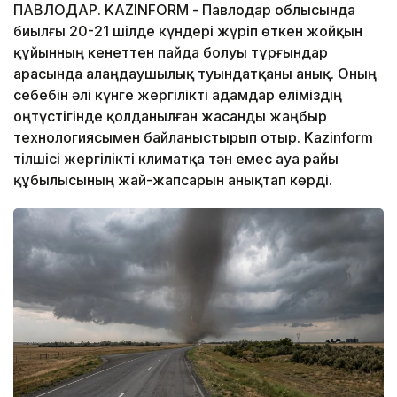
ПАВЛОДАР. KAZINFORM - Павлодар облысында
биылғы 20-21 шілде күндері жүріп өткен жойқын
құйынның кенеттен пайда болуы тұрғындар
арасында алаңдаушылық туындатқаны анық. Оның
себебін әлі күнге жергілікті адамдар еліміздің
оңтүстігінде қолданылған жасанды жаңбыр
технологиясымен байланыстырып отыр. Kazinform
тілшісі жергілікті климатқа тән емес ауа райы
құбылысының жай-жапсарын анықтап көрді.