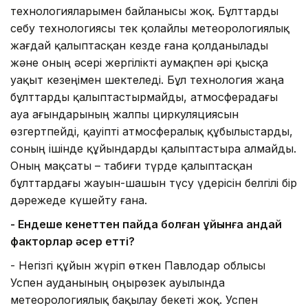
технологияларымен байланысы жоқ. Бұлттарды
себу технологиясы тек қолайлы метеорологиялық
жағдай қалыптасқан кезде ғана қолданылады
және оның әсері жергілікті аумақпен әрі қысқа
уақыт кезеңімен шектеледі. Бұл технология жаңа
бұлттарды қалыптастырмайды, атмосферадағы
ауа ағындарының жалпы циркуляциясын
өзгертпейді, қауіпті атмосфералық құбылыстарды,
соның ішінде құйындарды қалыптастыра алмайды.
Оның мақсаты – табиғи түрде қалыптасқан
бұлттардағы жауын-шашын түсу үдерісін белгілі бір
дәрежеде күшейту ғана.
- Ендеше кенеттен пайда болған құйынға қандай
факторлар әсер етті?
- Негізгі құйын жүріп өткен Павлодар облысы
Успен ауданының Қоңырөзек ауылында
метеорологиялық бақылау бекеті жоқ. Успен