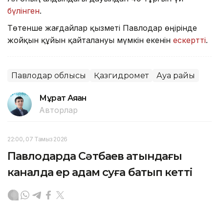
бүлінген
.
Төтенше жағдайлар қызметі Павлодар өңірінде
жойқын құйын қайталануы мүмкін екенін
ескертті
.
Павлодар облысы
Қазгидромет
Ауа райы
Мұрат Аяған
Авторлар
22:00, 07 Тамыз 2026
Павлодарда Сәтбаев атындағы
каналда ер адам суға батып кетті