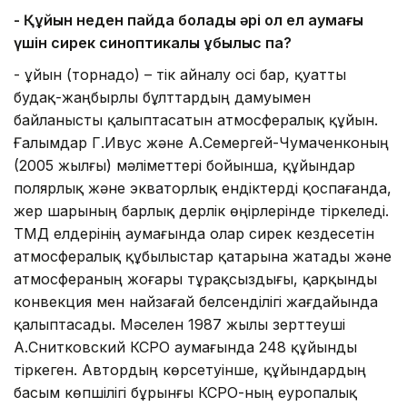
-
Қ
ұйын неден пайда болады әрі ол ел аумағы
үшін сирек
синоптикалық құбылыс па?
- Құйын (торнадо) – тік айналу осі бар, қуатты
будақ-жаңбырлы бұлттардың дамуымен
байланысты қалыптасатын атмосфералық құйын.
Ғалымдар Г.Ивус және А.Семергей-Чумаченконың
(2005 жылғы) мәліметтері бойынша, құйындар
полярлық және экваторлық ендіктерді қоспағанда,
жер шарының барлық дерлік өңірлерінде тіркеледі.
ТМД елдерінің аумағында олар сирек кездесетін
атмосфералық құбылыстар қатарына жатады және
атмосфераның жоғары тұрақсыздығы, қарқынды
конвекция мен найзағай белсенділігі жағдайында
қалыптасады. Мәселен 1987 жылы зерттеуші
А.Снитковский КСРО аумағында 248 құйынды
тіркеген. Автордың көрсетуінше, құйындардың
басым көпшілігі бұрынғы КСРО-ның еуропалық