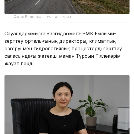
Фото: Видеодан алынған скрин
Сауалдарымызға «Қазгидромет» РМК Ғылыми-
зерттеу орталығының директоры, климаттың
өзгеруі мен гидрологиялық процестерді зерттеу
саласындағы жетекші маман Тұрсын Тілләкәрім
жауап берді.