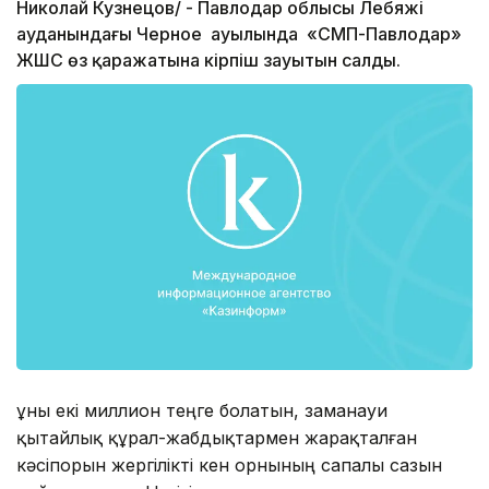
Николай Кузнецов/ - Павлодар облысы Лебяжі
ауданындағы Черное ауылында «СМП-Павлодар»
ЖШС өз қаражатына кірпіш зауытын салды.
Құны екі миллион теңге болатын, заманауи
қытайлық құрал-жабдықтармен жарақталған
кәсіпорын жергілікті кен орнының сапалы сазын