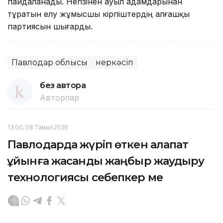
пайдаланады. Негізінен ауыл адамдарынан
тұратын елу жұмысшы кірпіштердің алғашқы
партиясын шығарды.
Павлодар облысы
Өнеркәсіп
без автора
Авторлар
13:00, 08 Тамыз 2026
Павлодарда жүріп өткен алапат
құйынға жасанды жаңбыр жаудыру
технологиясы себепкер ме