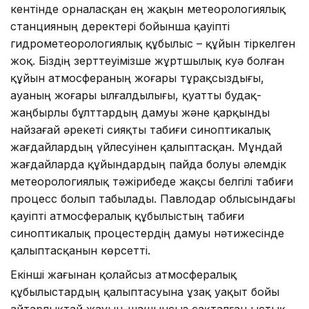
кентінде орналасқан ең жақын метеорологиялық
станцияның деректері бойынша қауіпті
гидрометеорологиялық құбылыс – құйын тіркелген
жоқ. Біздің зерттеуімізше жұртшылық куә болған
құйын атмосфераның жоғары тұрақсыздығы,
ауаның жоғары ылғалдылығы, қуатты будақ-
жаңбырлы бұлттардың дамуы және қарқынды
найзағай әрекеті сияқты табиғи синоптикалық
жағдайлардың үйлесуінен қалыптасқан. Мұндай
жағдайларда құйындардың пайда болуы әлемдік
метеорологиялық тәжірибеде жақсы белгілі табиғи
процесс болып табылады. Павлодар облысындағы
қауіпті атмосфералық құбылыстың табиғи
синоптикалық процестердің дамуы нәтижесінде
қалыптасқанын көрсетті.
Екінші жағынан қолайсыз атмосфералық
құбылыстардың қалыптасуына ұзақ уақыт бойы
айтарлықтай жауын-шашынсыз сақталған ыстық