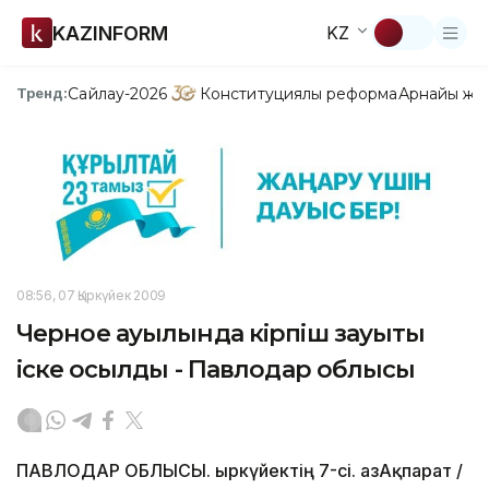
KAZINFORM
KZ
Сайлау-2026
Конституциялық реформа
Арнайы жо
Тренд:
08:56, 07 Қыркүйек 2009
Черное ауылында кірпіш зауыты
іске қосылды - Павлодар облысы
ПАВЛОДАР ОБЛЫСЫ. Қыркүйектің 7-сі. ҚазАқпарат /