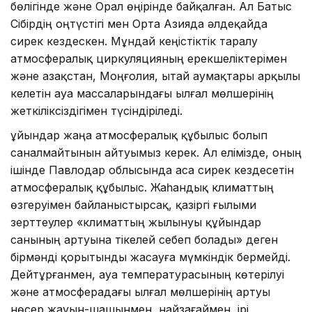
бөлігінде және Орал өңірінде байқалған. Ал Батыс
Сібірдің оңтүстігі мен Орта Азияда әлдеқайда
сирек кездескен. Мұндай кеңістіктік таралу
атмосфералық циркуляцияның ерекшеліктерімен
және Қазақстан, Моңғолия, Қытай аумақтары арқылы
келетін ауа массаларындағы ылғал мөлшерінің
жеткіліксіздігімен түсіндіріледі.
Құйындар жаңа атмосфералық құбылыс болып
саналмайтынын айтуымыз керек. Ал елімізде, оның
ішінде Павлодар облысында аса сирек кездесетін
атмосфералық құбылыс. Жаһандық климаттың
өзгеруімен байланыстырсақ, қазіргі ғылыми
зерттеулер «климаттың жылынуы құйындар
санының артуына тікелей себеп болады» деген
бірмәнді қорытынды жасауға мүмкіндік бермейді.
Дейтұрғанмен, ауа температурасының көтерілуі
және атмосферадағы ылғал мөлшерінің артуы
нөсер жауын-шашынмен, найзағаймен, ірі