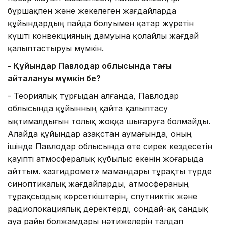
бұршақпен және жекелеген жағдайларда
құйындардың пайда болуымен қатар жүретін
күшті конвекцияның дамуына қолайлы жағдай
қалыптастыруы мүмкін.
- Құйындар Павлодар облысында тағы
қайталануы мүмкін бе?
- Теориялық тұрғыдан алғанда, Павлодар
облысында құйынның қайта қалыптасу
ықтималдығын толық жоққа шығаруға болмайды.
Алайда құйындар Қазақстан аумағында, оның
ішінде Павлодар облысында өте сирек кездесетін
қауіпті атмосфералық құбылыс екенін жоғарыда
айттым. «Қазгидромет» мамандары тұрақты түрде
синоптикалық жағдайларды, атмосфераның
тұрақсыздық көрсеткіштерін, спутниктік және
радиолокациялық деректерді, сондай-ақ сандық
ауа райы болжамдары нәтижелерін талдап