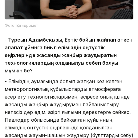
Фото: Қазгидромет
-
Тұрсын Адамбекқызы, Ертіс бойын жайпап өткен
алапат құйынға биыл еліміздің
о
ңтүстік
өңірлерінде жасанды жаңбыр жаудыратын
технологиялардың қолданылуы себеп болуы
мүмкін бе?
- Еліміздің аумағында болып жатқан кез келген
метеорологиялық құбылыстарды атмосфераға
әсер ету технологияларымен, әсіресе оның ішінде
жасанды жаңбыр жаудырумен байланыстыру
негізсіз дер едім. Қазіргі ғылыми деректерге сәйкес,
Павлодар облысында байқалған құйынның
еліміздің оңтүстік өңірлерінде қолданылған
жасанды жауын-шашын жаудыру (бұлттарды себу)