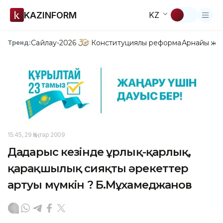
KAZINFORM
KZ
Сайлау-2026
Конституциялық реформа
Арнайы жо
Тренд:
15:45, 29 Қаңтар 2009
Дағдарыс кезінде ұрлық-қарлық,
қарақшылық сияқты әрекеттер
артуы мүмкін ? Б.Мұхамеджанов