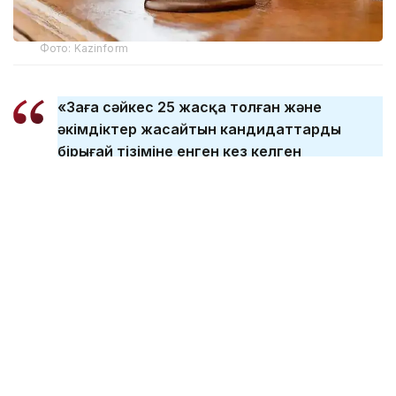
Фото: Kazinform
«Заңға сәйкес 25 жасқа толған және
әкімдіктер жасайтын кандидаттардың
бірыңғай тізіміне енген кез келген
Қазақстан азаматы алқаби бола алады.
Жас шегі белгіленді, оған жеткенде
адамның белгілі бір өмірлік тәжірибесі, білімі
бар және өз бетінше шешім қабылдай
алады. Заң аясында алқабиге қабылдау
кезінде ұлтына, әлеуметтік немесе
мүліктік жағдайына, дінге көзқарасына,
нанымына байланысты шектеулерге
тыйым салынған», - делінген Жоғарғы
соттың Kazinform агенттігіне берген
жауабында.