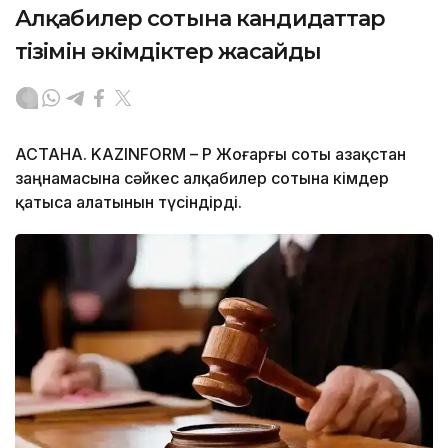
Алқабилер сотына кандидаттар
тізімін әкімдіктер жасайды
АСТАНА. KAZINFORM – ҚР Жоғарғы соты Қазақстан
заңнамасына сәйкес алқабилер сотына кімдер
қатыса алатынын түсіндірді.