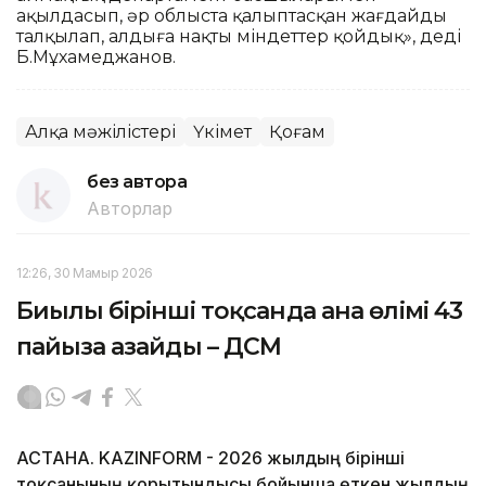
ақылдасып, әр облыста қалыптасқан жағдайды
талқылап, алдыға нақты міндеттер қойдық», деді
Б.Мұхамеджанов.
Алқа мәжілістері
Үкімет
Қоғам
без автора
Авторлар
12:26, 30 Мамыр 2026
Биылғы бірінші тоқсанда ана өлімі 43
пайызға азайды – ДСМ
АСТАНА. KAZINFORM - 2026 жылдың бірінші
тоқсанының қорытындысы бойынша өткен жылдың