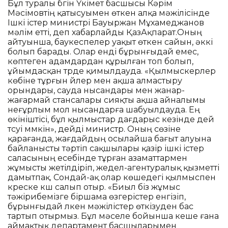
Бұл туралы бүгін Үкімет басшысы Кәрім
Мәсімовтің қатысуымен өткен алқа мәжілісінде
Ішкі істер министрі Бауыржан Мұхамеджанов
мәлім етті, деп хабарлайды ҚазАқпарат.Оның
айтуынша, баукеспелер уақыт өткен сайын, әккі
болып барады. Олар енді бұрынғыдай емес,
көптеген адамдардан құрылған топ болып,
ұйымдасқан түрде қимылдауда. «Қылмыскерлер
көбіне тұрғын үйлер мен ақша алмастыру
орындары, сауда нысандары мен жанар-
жағармай стансалары сияқты ақша айналымы
неғұрлым мол нысандарға шабуылдауда. Ең
өкініштісі, бұл қылмыстар дағдарыс кезінде үдей
түсуі мүмкін», дейді министр. Оның сөзіне
қарағанда, жағдайдың осылайша бағыт алуына
байланысты тәртіп сақшылары қазір ішкі істер
саласының есебінде тұрған азаматтармен
жұмысты жетілдіріп, жедел-агентуралық қызметті
дамытпақ. Сондай-ақ олар көшедегі қылмыспен
күреске күш салып отыр. «Биыл біз жұмыс
тәжірибемізге біршама өзгерістер енгізіп,
бұрынғыдай үлкен мәжілістер өткізуден бас
тартып отырмыз. Бұл мәселе бойынша кеше ғана
аймақтық департамент басшыларымен