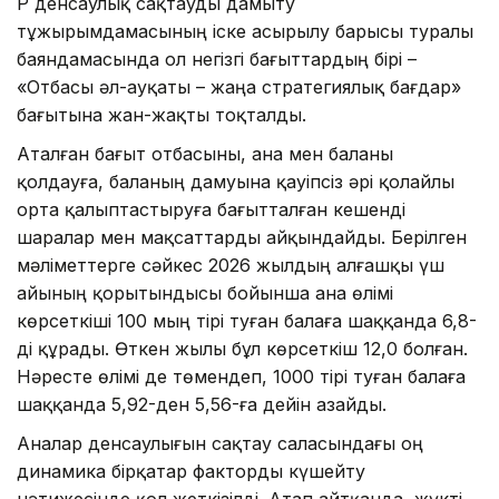
ҚР денсаулық сақтауды дамыту
тұжырымдамасының іске асырылу барысы туралы
баяндамасында ол негізгі бағыттардың бірі –
«Отбасы әл-ауқаты – жаңа стратегиялық бағдар»
бағытына жан-жақты тоқталды.
Аталған бағыт отбасыны, ана мен баланы
қолдауға, баланың дамуына қауіпсіз әрі қолайлы
орта қалыптастыруға бағытталған кешенді
шаралар мен мақсаттарды айқындайды. Берілген
мәліметтерге сәйкес 2026 жылдың алғашқы үш
айының қорытындысы бойынша ана өлімі
көрсеткіші 100 мың тірі туған балаға шаққанда 6,8-
ді құрады. Өткен жылы бұл көрсеткіш 12,0 болған.
Нәресте өлімі де төмендеп, 1000 тірі туған балаға
шаққанда 5,92-ден 5,56-ға дейін азайды.
Аналар денсаулығын сақтау саласындағы оң
динамика бірқатар факторды күшейту
нәтижесінде қол жеткізілді. Атап айтқанда, жүкті