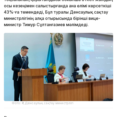
осы кезеңімен салыстырғанда ана өлімі көрсеткіші
43%-ға төмендеді, Бұл туралы Денсаулық сақтау
министрлігінің алқа отырысында бірінші вице-
министр Тимур Сұлтанғазиев мәлімдеді.
Фото: ҚР Денсаулық сақтау министрлігі