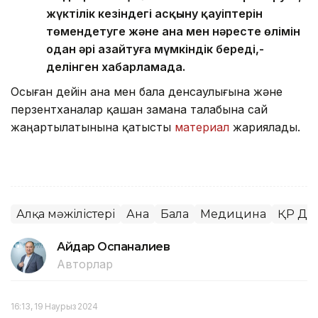
жүктілік кезіндегі асқыну қауіптерін
төмендетуге және ана мен нәресте өлімін
одан әрі азайтуға мүмкіндік береді,-
делінген хабарламада.
Осыған дейін ана мен бала денсаулығына және
перзентханалар қашан замана талабына сай
жаңартылатынына қатысты
материал
жариялады.
Алқа мәжілістері
Ана
Бала
Медицина
ҚР Ден
Айдар Оспаналиев
Авторлар
16:13, 19 Наурыз 2024