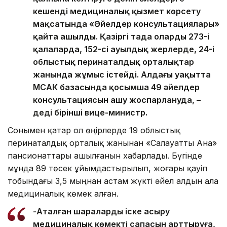
кешенді медициналық қызмет көрсету
мақсатында «Әйелдер консультациялары»
қайта ашылды. Қазіргі таңда олардың 273-і
қалаларда, 152-сі ауылдық жерлерде, 24-і
облыстық перинаталдық орталықтар
жанында жұмыс істейді. Алдағы уақытта
МСАК базасында қосымша 49 әйелдер
консультациясын ашу жоспарлануда, –
деді бірінші вице-министр.
Сонымен қатар ол өңірлерде 19 облыстық
перинаталдық орталық жанынан «Салауатты Ана»
пансионаттары ашылғанын хабарлады. Бүгінде
мұнда 89 төсек ұйымдастырылып, жоғары қауіп
тобындағы 3,5 мыңнан астам жүкті әйел алдын ала
медициналық көмек алған.
-Аталған шараларды іске асыру
медициналық көмектің сапасын арттыруға,