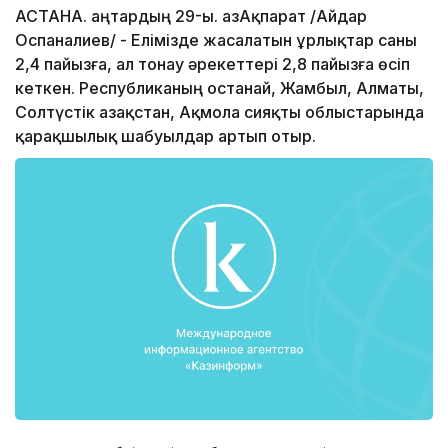
АСТАНА. Қаңтардың 29-ы. ҚазАқпарат /Айдар
Оспаналиев/ - Елімізде жасалатын ұрлықтар саны
2,4 пайызға, ал тонау әрекеттері 2,8 пайызға өсіп
кеткен. Республиканың Қостанай, Жамбыл, Алматы,
Солтүстік Қазақстан, Ақмола сияқты облыстарында
қарақшылық шабуылдар артып отыр.