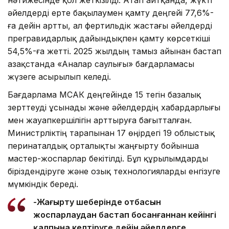
әйелдерді ерте бақылаумен қамту деңгейі 77,6%-
ға дейін артты, ал фертильдік жастағы әйелдерді
прегравидарлық дайындықпен қамту көрсеткіші
54,5%-ға жетті. 2025 жылдың тамыз айынан бастап
Қазақстанда «Аналар саулығы» бағдарламасы
жүзеге асырылып келеді.
Бағдарлама МСАК деңгейінде 15 тегін базалық
зерттеуді ұсынады және әйелдердің хабардарлығы
мен жауапкершілігін арттыруға бағытталған.
Министрліктің тарапынан 17 өңірдегі 19 облыстық
перинаталдық орталықты жаңғырту бойынша
мастер-жоспарлар бекітілді. Бұл құрылымдарды
біріздендіруге және озық технологияларды енгізуге
мүмкіндік береді.
-Жаңғырту шеңберінде отбасын
жоспарлаудан бастап босанғаннан кейінгі
қалпына келтіруге дейін әйелдерге