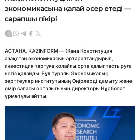
экономикасына қалай әсер етеді —
сарапшы пікірі
АСТАНА. KAZINFORM — Жаңа Конституция
Қазақстан экономикасын әртараптандырып,
инвестиция тартуға қолайлы орта қалыптастыруға
негіз қалайды. Бұл туралы Экономикалық
зерттеулер институтының Өңірлерді дамыту және
өмір сапасы орталығының директоры Нұрболат
Құрметұлы айтты.