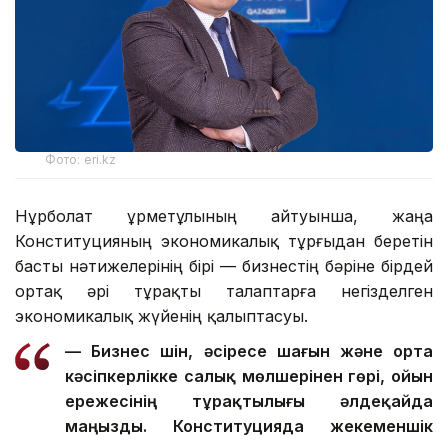
Фото: eri.kz
Нұрболат Құрметұлының айтуынша, жаңа
Конституцияның экономикалық тұрғыдан беретін
басты нәтижелерінің бірі — бизнестің бәріне бірдей
ортақ әрі тұрақты талаптарға негізделген
экономикалық жүйенің қалыптасуы.
— Бизнес үшін, әсіресе шағын және орта
кәсіпкерлікке салық мөлшерінен гөрі, ойын
ережесінің тұрақтылығы әлдеқайда
маңызды. Конституцияда жекеменшік