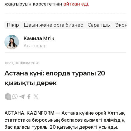
жаңғыруын көрсететінін
айтқан еді.
Пікір
Шағын және орта бизнес
Сарапшы
Экон
Камила Мүлік
Авторлар
10:23, 06 Шілде 2026
Астана күні: елорда туралы 20
қызықты дерек
АСТАНА. KAZINFORM — Астана күніне орай Ұлттық
статистика бюросының баспасөз қызметі еліміздің
бас қаласы туралы 20 қызықты деректі ұсынды.