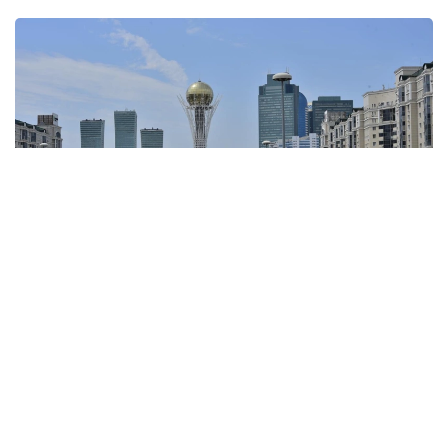
Фото: Kazinform
1. Халық саны —
1 674 699 адам
(2026 жылғы 1
маусымдағы жағдай бойынша).