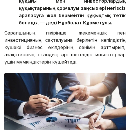
құқығы мен инвесторлардың
құқықтарының қорғалуы заңсыз әрі негізсіз
араласуға жол бермейтін құқықтық тетік
болады, — деді Нұрболат Құрметұлы.
Сарапшының пікірінше, жекеменшік пен
инвестицияның сақталуына берілетін кепілдіктің
күшеюі бизнес өкілдерінің сенімін арттырып,
Қазақстанның отандық әрі шетелдік инвесторлар
үшін мүмкіндіктерін күшейтеді.