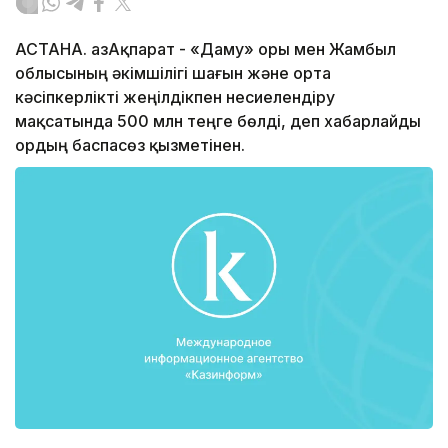
АСТАНА. ҚазАқпарат - «Даму» Қоры мен Жамбыл
облысының әкімшілігі шағын және орта
кәсіпкерлікті жеңілдікпен несиелендіру
мақсатында 500 млн теңге бөлді, деп хабарлайды
Қордың баспасөз қызметінен.