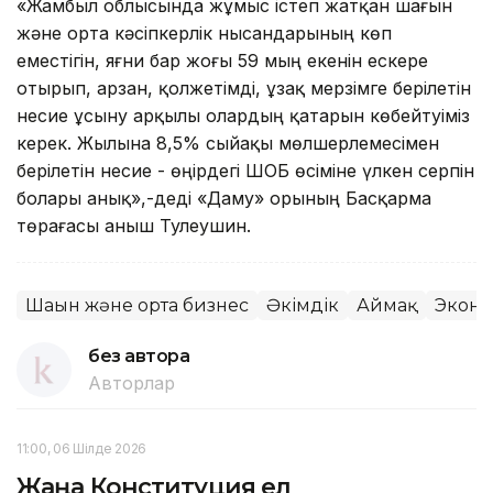
«Жамбыл облысында жұмыс істеп жатқан шағын
және орта кәсіпкерлік нысандарының көп
еместігін, яғни бар жоғы 59 мың екенін ескере
отырып, арзан, қолжетімді, ұзақ мерзімге берілетін
несие ұсыну арқылы олардың қатарын көбейтуіміз
керек. Жылына 8,5% сыйақы мөлшерлемесімен
берілетін несие - өңірдегі ШОБ өсіміне үлкен серпін
болары анық»,-деді «Даму» Қорының Басқарма
төрағасы Қаныш Тулеушин.
Шағын және орта бизнес
Әкімдік
Аймақ
Экон
без автора
Авторлар
11:00, 06 Шілде 2026
Жаңа Конституция ел