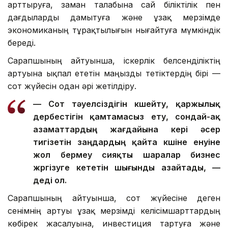
арттыруға, заман талабына сай біліктілік пен
дағдыларды дамытуға және ұзақ мерзімде
экономиканың тұрақтылығын нығайтуға мүмкіндік
береді.
Сарапшының айтуынша, іскерлік белсенділіктің
артуына ықпал ететін маңызды тетіктердің бірі —
сот жүйесін одан әрі жетілдіру.
— Сот тәуелсіздігін күшейту, қаржылық
дербестігін қамтамасыз ету, сондай-ақ
азаматтардың жағдайына кері әсер
тигізетін заңдардың қайта күшіне енуіне
жол бермеу сияқты шаралар бизнес
жүргізуге кететін шығынды азайтады, —
деді ол.
Сарапшының айтуынша, сот жүйесіне деген
сенімнің артуы ұзақ мерзімді келісімшарттардың
көбірек жасалуына, инвестиция тартуға және