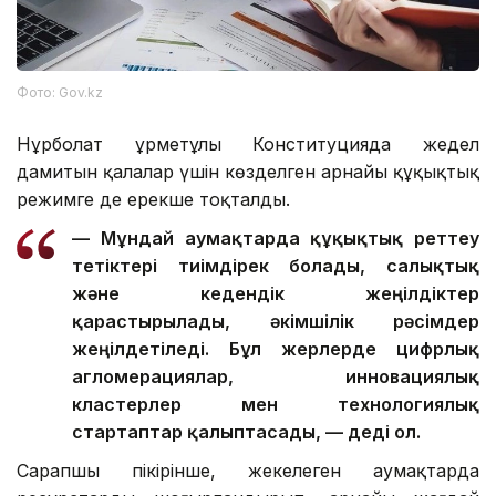
Фото: Gov.kz
Нұрболат Құрметұлы Конституцияда жедел
дамитын қалалар үшін көзделген арнайы құқықтық
режимге де ерекше тоқталды.
— Мұндай аумақтарда құқықтық реттеу
тетіктері тиімдірек болады, салықтық
және кедендік жеңілдіктер
қарастырылады, әкімшілік рәсімдер
жеңілдетіледі. Бұл жерлерде цифрлық
агломерациялар, инновациялық
кластерлер мен технологиялық
стартаптар қалыптасады, — деді ол.
Сарапшы пікірінше, жекелеген аумақтарда