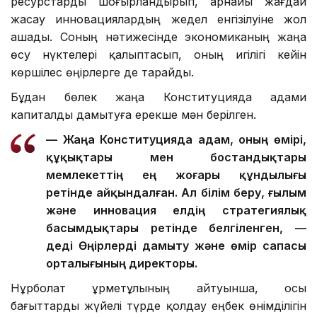
ресурстарды шоғырландырып, арнайы жағдай
жасау инновациялардың жедел енгізілуіне жол
ашады. Соның нәтижесінде экономиканың жаңа
өсу нүктелері қалыптасып, оның игілігі кейін
көршілес өңірлерге де тарайды.
Бұдан бөлек жаңа Конституцияда адами
капиталды дамытуға ерекше мән берілген.
— Жаңа Конституцияда адам, оның өмірі,
құқықтары мен бостандықтары
мемлекеттің ең жоғары құндылығы
ретінде айқындалған. Ал білім беру, ғылым
және инновация елдің стратегиялық
басымдықтары ретінде белгіленген, —
деді Өңірлерді дамыту және өмір сапасы
орталығының директоры.
Нұрболат Құрметұлының айтуынша, осы
бағыттарды жүйелі түрде қолдау еңбек өнімділігін