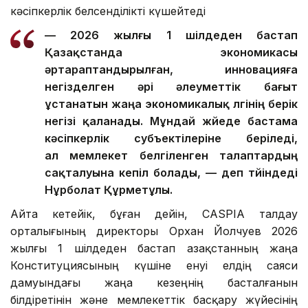
кәсіпкерлік белсенділікті күшейтеді
— 2026 жылғы 1 шілдеден бастап
Қазақстанда экономикасы
әртараптандырылған, инновацияға
негізделген әрі әлеуметтік бағыт
ұстанатын жаңа экономикалық үлгінің берік
негізі қаланады. Мұндай жүйеде бастама
кәсіпкерлік субъектілеріне беріледі,
ал мемлекет белгіленген талаптардың
сақталуына кепіл болады, — деп түйіндеді
Нұрболат Құрметұлы.
Айта кетейік, бұған дейін, CASPIA талдау
орталығының директоры Орхан Йолчуев 2026
жылғы 1 шілдеден бастап Қазақстанның жаңа
Конституциясының күшіне енуі елдің саяси
дамуындағы жаңа кезеңнің басталғанын
білдіретінін және мемлекеттік басқару жүйесінің