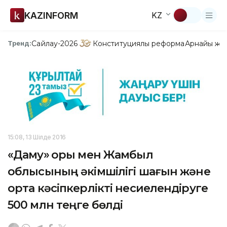
KAZINFORM
KZ
Сайлау-2026
Конституциялық реформа
Арнайы жо
Тренд:
15:08, 13 Шілде 2016
«Даму» Қоры мен Жамбыл
облысының әкімшілігі шағын және
орта кәсіпкерлікті несиелендіруге
500 млн теңге бөлді