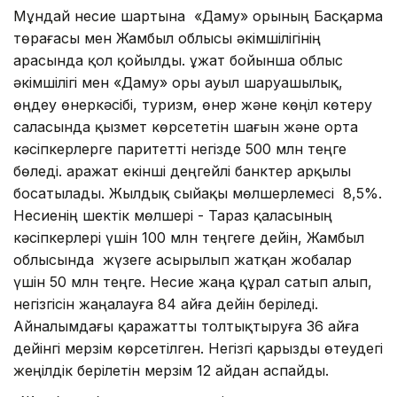
Мұндай несие шартына «Даму» Қорының Басқарма
төрағасы мен Жамбыл облысы әкімшілігінің
арасында қол қойылды. Құжат бойынша облыс
әкімшілігі мен «Даму» Қоры ауыл шаруашылық,
өңдеу өнеркәсібі, туризм, өнер және көңіл көтеру
саласында қызмет көрсететін шағын және орта
кәсіпкерлерге паритетті негізде 500 млн теңге
бөледі. Қаражат екінші деңгейлі банктер арқылы
босатылады. Жылдық сыйақы мөлшерлемесі 8,5%.
Несиенің шектік мөлшері - Тараз қаласының
кәсіпкерлері үшін 100 млн теңгеге дейін, Жамбыл
облысында жүзеге асырылып жатқан жобалар
үшін 50 млн теңге. Несие жаңа құрал сатып алып,
негізгісін жаңалауға 84 айға дейін беріледі.
Айналымдағы қаражатты толтықтыруға 36 айға
дейінгі мерзім көрсетілген. Негізгі қарызды өтеудегі
жеңілдік берілетін мерзім 12 айдан аспайды.