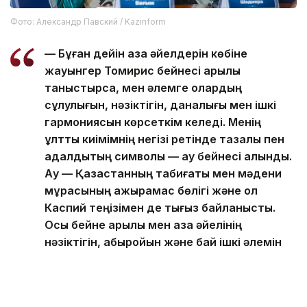
Фото: Александр Павский / Kazinform
— Бұған дейін қазақ әйелдерін көбіне
жауынгер Томирис бейнесі арқылы
таныстырса, мен әлемге олардың
сұлулығын, нәзіктігін, даналығы мен ішкі
гармониясын көрсеткім келеді. Менің
ұлттық киімімнің негізі ретінде тазалық пен
адалдықтың символы — аққу бейнесі алынды.
Аққу — Қазақстанның табиғаты мен мәдени
мұрасының ажырамас бөлігі және ол
Каспий теңізімен де тығыз байланысты.
Осы бейне арқылы мен қазақ әйелінің
нәзіктігін, абыройын және бай ішкі әлемін
жеткізгім келеді, — деді Бағым
Балтабаева.
Еске салайық, былтыр «Әлем аруы» байқауындағы