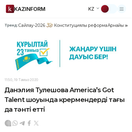
KAZINFORM
KZ
Сайлау-2026
Конституциялық реформа
Арнайы жо
Тренд:
11:50, 19 Тамыз 2020
Данэлия Тулешова America’s Got
Talent шоуында көрермендерді тағы
да тәнті етті