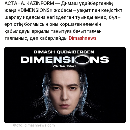
АСТАНА. KAZINFORM — Димаш Құдайбергеннің
жаңа «DiMENSIONS» жобасы – уақыт пен кеңістікті
шарлау идеясына негізделген туынды емес, бұл –
әртістің болмысын оны қоршаған әлемнің
қабылдауы арқылы танытуға бағытталған
талпыныс, деп хабарлайды
Dimashnews
.
Фото: dimashnews.com