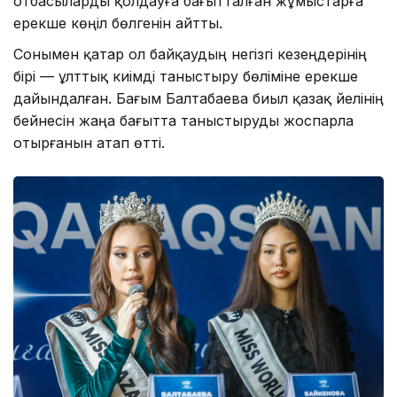
отбасыларды қолдауға бағытталған жұмыстарға
ерекше көңіл бөлгенін айтты.
Сонымен қатар ол байқаудың негізгі кезеңдерінің
бірі — ұлттық киімді таныстыру бөліміне ерекше
дайындалған. Бағым Балтабаева биыл қазақ әйелінің
бейнесін жаңа бағытта таныстыруды жоспарла
отырғанын атап өтті.