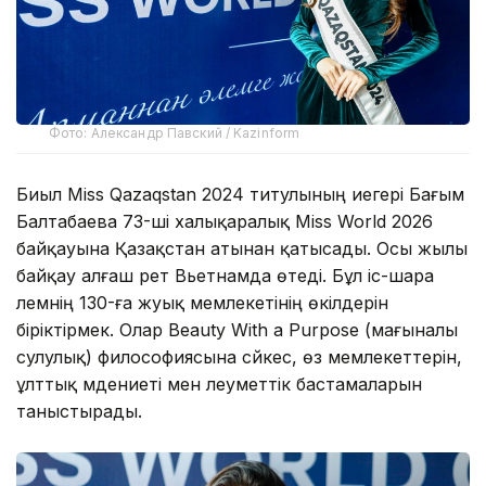
Фото: Александр Павский / Kazinform
Биыл Miss Qazaqstan 2024 титулының иегері Бағым
Балтабаева 73-ші халықаралық Miss World 2026
байқауына Қазақстан атынан қатысады. Осы жылы
байқау алғаш рет Вьетнамда өтеді. Бұл іс-шара
әлемнің 130-ға жуық мемлекетінің өкілдерін
біріктірмек. Олар Beauty With a Purpose (мағыналы
сулулық) философиясына сәйкес, өз мемлекеттерін,
ұлттық мәдениеті мен әлеуметтік бастамаларын
таныстырады.