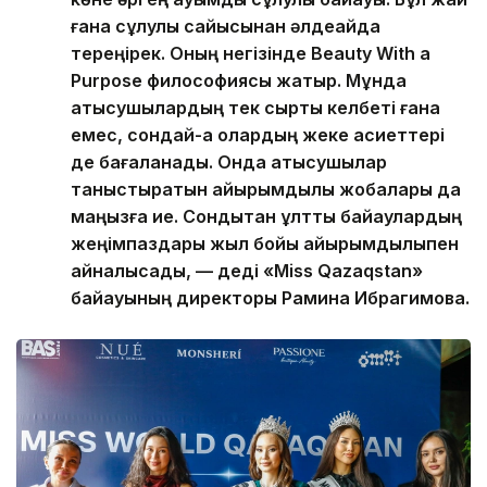
ғана сұлулық сайысынан әлдеқайда
тереңірек. Оның негізінде Beauty With a
Purpose философиясы жатыр. Мұнда
қатысушылардың тек сыртқы келбеті ғана
емес, сондай-ақ олардың жеке қасиеттері
де бағаланады. Онда қатысушылар
таныстыратын қайырымдылық жобалары да
маңызға ие. Сондықтан ұлттық байқаулардың
жеңімпаздары жыл бойы қайырымдылықпен
айналысады, — деді «Miss Qazaqstan»
байқауының директоры Рамина Ибрагимова.