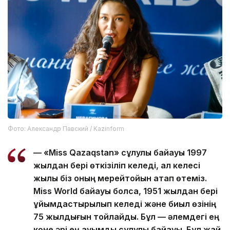
Фото: Александр Павский / Kazinform
— «Miss Qazaqstan» сұлулық байқауы 1997
жылдан бері өткізіліп келеді, ал келесі
жылы біз оның мерейтойын атап өтеміз.
Miss World байқауы болса, 1951 жылдан бері
ұйымдастырылып келеді және биыл өзінің
75 жылдығын тойлайды. Бұл — әлемдегі ең
көне әрі ең ауқымды сұлулық байқауы. Бұл жай