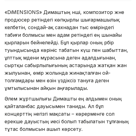
«DiMENSIONS» Димаштың әнші, композитор және
продюсер ретіндегі көпқырлы шығармашылық
келбетін, сондай-ақ сахнадан тыс өміріндегі
табиғи болмысы мен адам ретіндегі ең шынайы
қырларын бейнелейді. Бұл қырлар оның әрбір
туындысында көрініс табатын күш пен шабыттан,
ұлттық мәдени мұрасына деген адалдығынан,
сыртқы сабырлылығының астарында жатқан жан
жылуынан, өмір жолында жинақталған ой-
толғамдары мен өзін үздіксіз тануға деген
ұмтылысынан айқын аңғарылады.
Әлем жұртшылығы Димашты ең алдымен оның
қайталанбас дауысымен таниды. Ал бұл
концерттің негізгі мақсаты – көрерменге сол
ерекше дауыстың иесі болып табылатын тұлғаның
тұтас болмысын ашып көрсету.