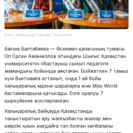
Фото: Александр Павский / Kazinform
Бағым Балтабаева — Өскемен қаласының тумасы.
Ол Сәрсен Аманжолов атындағы Шығыс Қазақстан
университетін «Бастауыш сынып педагогі»
мамандығы бойынша аяқтаған. Бойжеткен 7 тамыз
күні Вьетнамға аттанып, онда 1 ай бойы
халықаралық мәдени шараларға және Miss World
бастамаларына қатысады. Елге оралуы 7
қыркүйекке жоспарланған.
Халықаралық байқауда Қазақстанды
таныстыратын ару жалғызбасты аналар мен
өмірлік қиын жағдайға тап болған көпбалалы