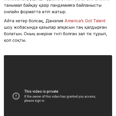
танымал байқау қазір пандемияға байланысты
онлайн форматта өтіп жатыр.
Айта кетер болсақ, Данэлия
America’s Got Talent
шоу жобасында қазылар алқасын таң қалдырған
болатын. Оның өнеріне тәнті болған зал тік тұрып,
қол соқты.