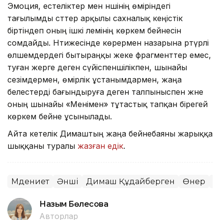
Эмоция, естеліктер мен әншінің өміріндегі
тағылымды сәттер арқылы сахналық кеңістік
біртіндеп оның ішкі әлемінің көркем бейнесін
сомдайды. Нәтижесінде көрермен назарына әртүрлі
өлшемдердегі бытыраңқы жеке фрагменттер емес,
туған жерге деген сүйіспеншілікпен, шынайы
сезімдермен, өмірлік ұстанымдармен, жаңа
белестерді бағындыруға деген талпыныспен және
оның шынайы «Менімен» тұтастық тапқан бірегей
көркем бейне ұсынылады.
Айта кетелік Димаштың жаңа бейнебаяны жарыққа
шыққаны туралы
жазған едік
.
Мәдениет
Әнші
Димаш Құдайберген
Өнер
М
Назым Бөлесова
Авторлар