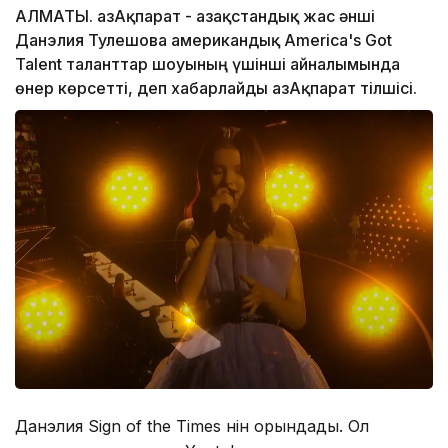
АЛМАТЫ. ҚазАқпарат - Қазақстандық жас әнші
Данэлия Тулешова американдық America's Got
Talent таланттар шоуының үшінші айналымында
өнер көрсетті, деп хабарлайды ҚазАқпарат тілшісі.
Данэлия Sign of the Times әнін орындады. Ол