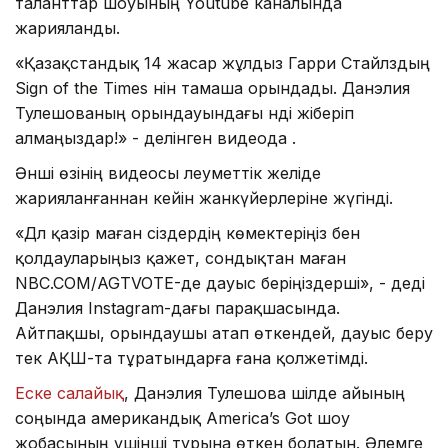
таланттар шоуының Youtube каналында
жарияланды.
«Қазақстандық 14 жасар жұлдыз Гарри Стайлздың
Sign of the Times әнін тамаша орындады. Данэлия
Тулешованың орындауындағы әнді жіберіп
алмаңыздар!» - делінген видеода .
Әнші өзінің видеосы әлеуметтік желіде
жарияланғаннан кейін жанкүйерлеріне жүгінді.
«Дәл қазір маған сіздердің көмектеріңіз бен
қолдауларыңыз қажет, сондықтан маған
NBC.COM/AGTVOTE-де дауыс беріңіздерші», - деді
Данэлия Instagram-дағы парақшасында.
Айтпақшы, орындаушы атап өткендей, дауыс беру
тек АҚШ-та тұратындарға ғана қолжетімді.
Еске салайық
, Данэлия Тулешова шілде айының
соңында американдық America’s Got шоу
жобасының үшінші турына өткен болатын. Әлемге