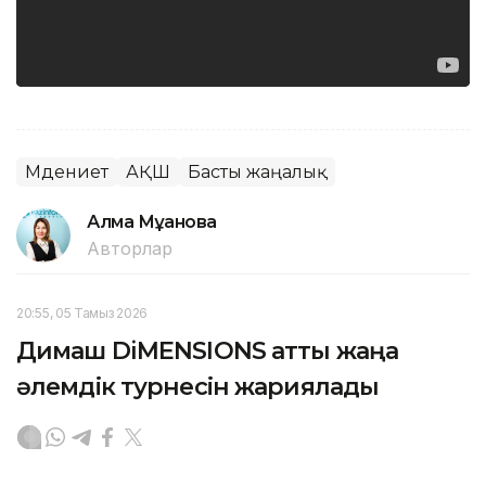
Мәдениет
АҚШ
Басты жаңалық
Алма Мұқанова
Авторлар
20:55, 05 Тамыз 2026
Димаш DiMENSIONS атты жаңа
әлемдік турнесін жариялады