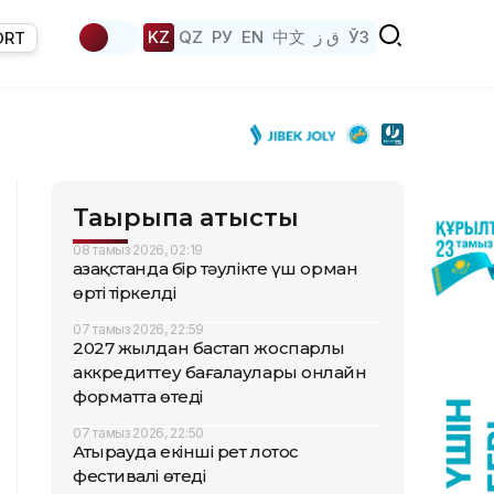
KZ
QZ
РУ
EN
中文
ق ز
ЎЗ
ORT
Тақырыпқа қатысты
08 тамыз 2026, 02:19
Қазақстанда бір тәулікте үш орман
өрті тіркелді
07 тамыз 2026, 22:59
2027 жылдан бастап жоспарлы
аккредиттеу бағалаулары онлайн
форматта өтеді
07 тамыз 2026, 22:50
Атырауда екінші рет лотос
фестивалі өтеді