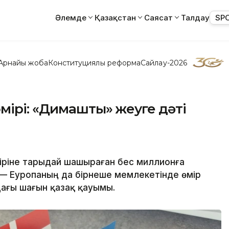
Әлемде
Қазақстан
Саясат
Талдау
SP
Арнайы жоба
Конституциялық реформа
Сайлау-2026
мірі: «Димашты» жеуге дәті
піріне тарыдай шашыраған бес миллионға
қ — Еуропаның да бірнеше мемлекетінде өмір
дағы шағын қазақ қауымы.