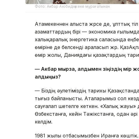
Фото: Акбар Аюбидің жеке мұрағатынан
Атамекеннен алыста жүрсе де, ұлттық тіл
азаматтардың бірі — экономика ғылымда
халықаралық энергетика саласында еңбе
өміріне де белсенді араласып жүр. ҚазАқ
өмір жолы, Даниядағы қазақтардың тарихы 
— Акбар мырза, алдымен өзіңіздің өмір 
алдыңыз?
— Біздің әулетіміздің тарихы Қазақста
тығыз байланысты. Аталарымыз сол кез
сауғалап шетелге кеткен. «Халық жауы»
Өзбекстанға, кейін Тәжікстанға, одан әр
келдім.
1981 жылы отбасымызбен Иранға көштік.