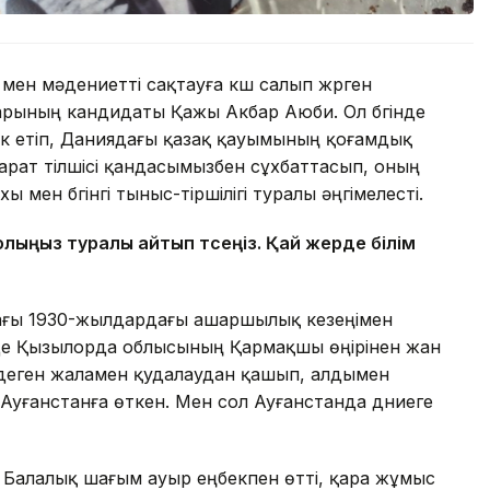
 мен мәдениетті сақтауға күш салып жүрген
рының кандидаты Қажы Акбар Аюби. Ол бүгінде
к етіп, Даниядағы қазақ қауымының қоғамдық
парат тілшісі қандасымызбен сұхбаттасып, оның
мен бүгінгі тыныс-тіршілігі туралы әңгімелесті.
жолыңыз туралы айтып өтсеңіз. Қай жерде білім
ндағы 1930-жылдардағы ашаршылық кезеңімен
де Қызылорда облысының Қармақшы өңірінен жан
 деген жаламен қудалаудан қашып, алдымен
і Ауғанстанға өткен. Мен сол Ауғанстанда дүниеге
 Балалық шағым ауыр еңбекпен өтті, қара жұмыс