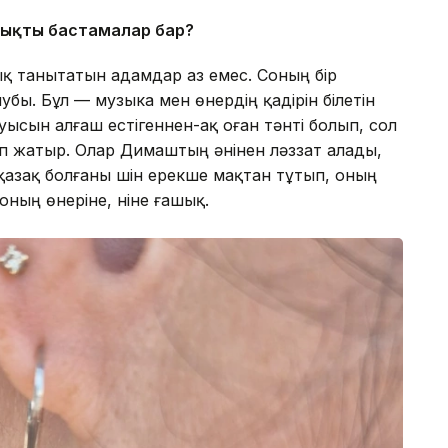
зықты бастамалар бар?
қ танытатын адамдар аз емес. Соның бір
ы. Бұл — музыка мен өнердің қадірін білетін
ысын алғаш естігеннен-ақ оған тәнті болып, сол
п жатыр. Олар Димаштың әнінен ләззат алады,
азақ болғаны үшін ерекше мақтан тұтып, оның
ның өнеріне, үніне ғашық.