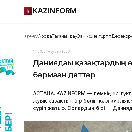
KAZINFORM
Ақорда
Тағайындау
Заң және тәртіп
Дерекқор
Тренд:
14:00, 21 Наурыз 2026
Даниядағы қазақтардың ө
бармаған даттар
АСТАНА. KAZINFORM — Әлемнің әр түк
жуық қазақтың бір бөлігі кәрі құрлы
сүріп жатыр. Солардың бірі — Дания