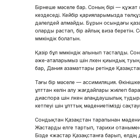
Бірнеше мәселе бар. Соның бірі — құжат м
кездеседі. Кейбір қарияларымызда төлқұжа
дәлелдей алмайды. Бұрын осындағы қаз
оларды растап, бір айлық виза беретін.
мүмкіндік болатын.
Қазір бұл мүмкіндік алынып тасталды. С
әже-аталарымыз үшін үлкен қиындық туын
бар, Дания азаматтары ретінде Қазақста
Тағы бір мәселе — ассимиляция. Өкінішк
ұлттан келін алу жағдайлары жиілеп бара
диаспора үшін үлкен алаңдаушылық туды
кетпеуі үшін ұлттық мәдениетімізді сақта
Сондықтан Қазақстан тарапынан мәдени, 
Жастарды елге тартып, тарихи отанымен
Бізде «жастар Қазақстанға барып, елдің д