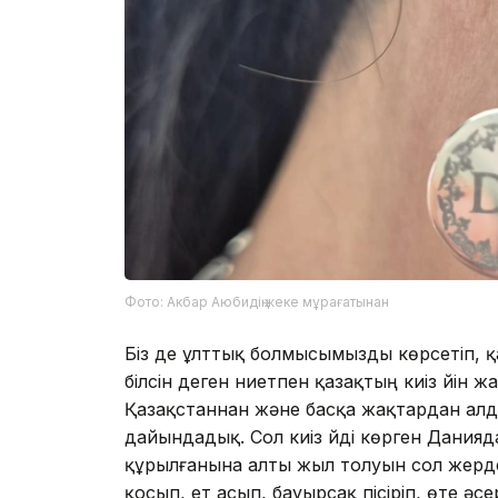
Фото: Акбар Аюбидің жеке мұрағатынан
Біз де ұлттық болмысымызды көрсетіп, қа
білсін деген ниетпен қазақтың киіз үйін
Қазақстаннан және басқа жақтардан алд
дайындадық. Сол киіз үйді көрген Дания
құрылғанына алты жыл толуын сол жерде а
қосып, ет асып, бауырсақ пісіріп, өте әсе