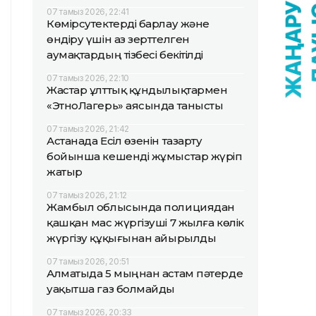
07 тамыз 2026, 22:41
Көмірсутектерді барлау және
өндіру үшін аз зерттелген
аумақтардың тізбесі бекітілді
07 тамыз 2026, 22:10
Жастар ұлттық құндылықтармен
«ЭтноЛагерь» аясында танысты
07 тамыз 2026, 21:42
Астанада Есіл өзенін тазарту
бойынша кешенді жұмыстар жүріп
жатыр
07 тамыз 2026, 21:12
Жамбыл облысында полициядан
қашқан мас жүргізуші 7 жылға көлік
жүргізу құқығынан айырылды
07 тамыз 2026, 20:51
Алматыда 5 мыңнан астам пәтерде
уақытша газ болмайды
07 тамыз 2026, 20:33