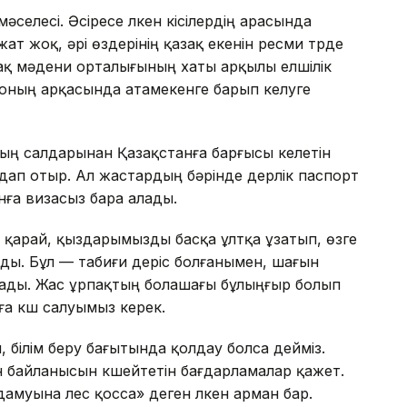
әселесі. Әсіресе үлкен кісілердің арасында
т жоқ, әрі өздерінің қазақ екенін ресми түрде
ақ мәдени орталығының хаты арқылы елшілік
 Соның арқасында атамекенге барып келуге
оның салдарынан Қазақстанға барғысы келетін
дап отыр. Ал жастардың бәрінде дерлік паспорт
нға визасыз бара алады.
е қарай, қыздарымызды басқа ұлтқа ұзатып, өзге
ды. Бұл — табиғи үдеріс болғанымен, шағын
рады. Жас ұрпақтың болашағы бұлыңғыр болып
уға күш салуымыз керек.
білім беру бағытында қолдау болса дейміз.
 байланысын күшейтетін бағдарламалар қажет.
амуына үлес қосса» деген үлкен арман бар.