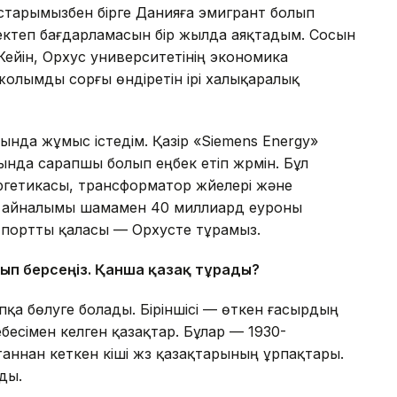
ыстарымызбен бірге Данияға эмигрант болып
 мектеп бағдарламасын бір жылда аяқтадым. Сосын
ейін, Орхус университетінің экономика
 жолымды сорғы өндіретін ірі халықаралық
ында жұмыс істедім. Қазір «Siemens Energy»
нда сарапшы болып еңбек етіп жүрмін. Бұл
ргетикасы, трансформатор жүйелері және
қ айналымы шамамен 40 миллиард еуроны
і портты қаласы — Орхусте тұрамыз.
ып берсеңіз. Қанша қазақ тұрады?
пқа бөлуге болады. Біріншісі — өткен ғасырдың
есімен келген қазақтар. Бұлар — 1930-
ннан кеткен кіші жүз қазақтарының ұрпақтары.
ды.