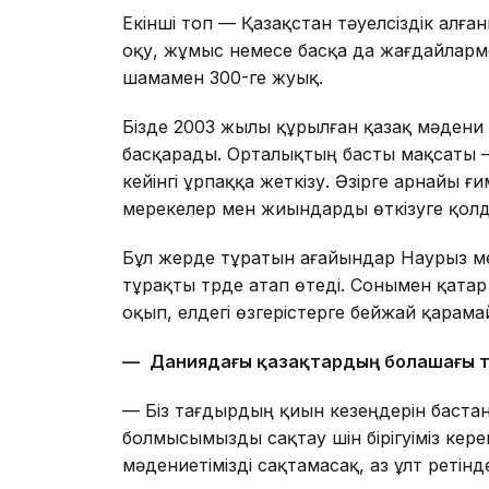
Екінші топ — Қазақстан тәуелсіздік алған
оқу, жұмыс немесе басқа да жағдайларм
шамамен 300-ге жуық.
Бізде 2003 жылы құрылған қазақ мәдени 
басқарады. Орталықтың басты мақсаты — қ
кейінгі ұрпаққа жеткізу. Әзірге арнайы ғ
мерекелер мен жиындарды өткізуге қолд
Бұл жерде тұратын ағайындар Наурыз ме
тұрақты түрде атап өтеді. Сонымен қат
оқып, елдегі өзгерістерге бейжай қарама
—
Даниядағы қазақтардың болашағы т
— Біз тағдырдың қиын кезеңдерін баста
болмысымызды сақтау үшін бірігуіміз керек
мәдениетімізді сақтамасақ, аз ұлт ретінд