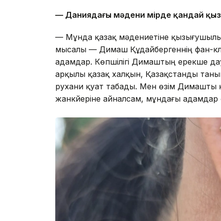
— Даниядағы мәдени өмірде қандай қы
— Мұнда қазақ мәдениетіне қызығушылы
мысалы — Димаш Құдайбергеннің фан-клуб
адамдар. Көпшілігі Димаштың ерекше дау
арқылы қазақ халқын, Қазақстанды таны
рухани қуат табады. Мен өзім Димашты қ
жанкүйеріне айналсам, мұндағы адамдар о