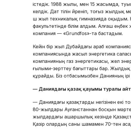
істедік. 1988 жылы, мен 15 жасымда, ту
келдік. Дат тілін үйреніп, тоғыз жылдық
үш жыл техникалық гимназияда оқыдым. К
факультетінде білім алдым. Алғаш еңбек
компания — «Grundfos»-та бастадым.
Кейін бір жыл Дубайдағы араб компанияс
компаниясында жасыл энергетика саласы
компанияның газ энергетикасы, жел эне
ғылыми-зерттеу бағыттары бар. Жылды
құрайды. Біз отбасымызбен Данияның ір
— Даниядағы қазақ қауымы туралы айт
— Даниядағы қазақтарды негізінен екі то
80-жылдары Ауғанстаннан босқын мәртеб
жылдардағы ашаршылық кезінде Қазақста
Қазір олардың саны шамамен 70-тен аса