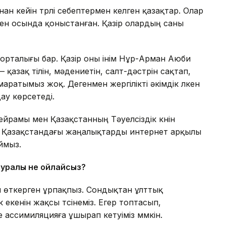
нан кейін түрлі себептермен келген қазақтар. Олар
ен осында қоныстанған. Қазір олардың саны
орталығы бар. Қазір оны інім Нұр-Арман Аюби
азақ тілін, мәдениетін, салт-дәстүрін сақтап,
имаратымыз жоқ. Дегенмен жергілікті әкімдік үлкен
ау көрсетеді.
йрамы мен Қазақстанның Тәуелсіздік күнін
ар Қазақстандағы жаңалықтарды интернет арқылы
ймыз.
уралы не ойлайсыз?
н өткерген ұрпақпыз. Сондықтан ұлттық
 екенін жақсы түсінеміз. Егер топтасып,
е ассимиляцияға ұшырап кетуіміз мүмкін.