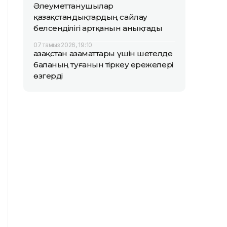
Әлеуметтанушылар
қазақстандықтардың сайлау
белсенділігі артқанын анықтады
07 тамыз 2026, 19:10
Қазақстан азаматтары үшін шетелде
баланың туғанын тіркеу ережелері
өзгерді