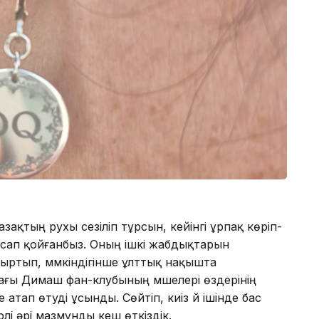
зақтың рухы сезіліп тұрсын, кейінгі ұрпақ көріп-
 жасап қойғанбыз. Оның ішкі жабдықтарын
ыртып, мүмкіндігінше ұлттық нақышта
дағы Димаш фан-клубының мүшелері өздерінің
тап өтуді ұсынды. Сөйтіп, киіз үй ішінде бас
рлі әрі мазмұнды кеш өткіздік.