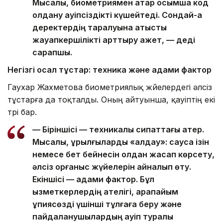
Мысалы, биометриямен қатар қосымша код
қолдану қауіпсіздікті күшейтеді. Сондай-ақ
деректердің таралуына қатысты
жауапкершілікті арттыру қажет, — деді
сарапшы.
Негізгі осал тұстар: техника және адами фактор
Гаухар Жахметова биометриялық жүйелердегі әлсіз
тұстарға да тоқталды. Оның айтуынша, қауіптің екі
түрі бар.
— Біріншісі — техникалық сипаттағы қатер.
Мысалы, құрылғыларды «алдау»: саусақ ізін
немесе бет бейнесін қолдан жасап көрсету,
әлсіз қорғаныс жүйелерін айналып өту.
Екіншісі — адами фактор. Бұл
қызметкерлердің қателігі, қарапайым
құпиясөзді үшінші тұлғаға беру және
пайдаланушылардың қауіп туралы