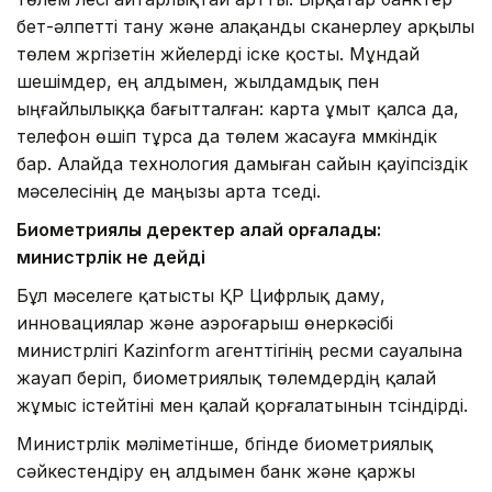
бет-әлпетті тану және алақанды сканерлеу арқылы
төлем жүргізетін жүйелерді іске қосты. Мұндай
шешімдер, ең алдымен, жылдамдық пен
ыңғайлылыққа бағытталған: карта ұмыт қалса да,
телефон өшіп тұрса да төлем жасауға мүмкіндік
бар. Алайда технология дамыған сайын қауіпсіздік
мәселесінің де маңызы арта түседі.
Биометриялық деректер қалай қорғалады:
министрлік не дейді
Бұл мәселеге қатысты ҚР Цифрлық даму,
инновациялар және аэроғарыш өнеркәсібі
министрлігі Kazinform агенттігінің ресми сауалына
жауап беріп, биометриялық төлемдердің қалай
жұмыс істейтіні мен қалай қорғалатынын түсіндірді.
Министрлік мәліметінше, бүгінде биометриялық
сәйкестендіру ең алдымен банк және қаржы