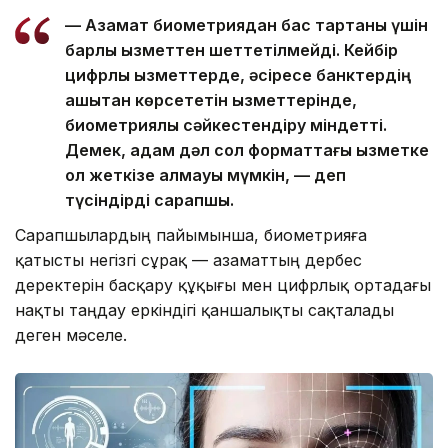
— Азамат биометриядан бас тартқаны үшін
барлық қызметтен шеттетілмейді. Кейбір
цифрлық қызметтерде, әсіресе банктердің
қашықтан көрсететін қызметтерінде,
биометриялық сәйкестендіру міндетті.
Демек, адам дәл сол форматтағы қызметке
қол жеткізе алмауы мүмкін, — деп
түсіндірді сарапшы.
Сарапшылардың пайымынша, биометрияға
қатысты негізгі сұрақ — азаматтың дербес
деректерін басқару құқығы мен цифрлық ортадағы
нақты таңдау еркіндігі қаншалықты сақталады
деген мәселе.