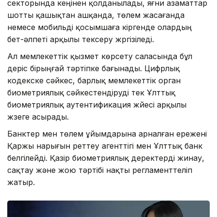
секторында кеңінен қолданылады, яғни азаматтар
шотты қашықтан ашқанда, төлем жасағанда
немесе мобильді қосымшаға кіргенде олардың
бет-әлпеті арқылы тексеру жүргізіледі.
Ал мемлекеттік қызмет көрсету саласында бұл
үдеріс бірыңғай тәртіпке бағынады. Цифрлық
кодекске сәйкес, барлық мемлекеттік орган
биометриялық сәйкестендіруді тек Ұлттық
биометриялық аутентификация жүйесі арқылы
жүзеге асырады.
Банктер мен төлем ұйымдарына арналған ережені
Қаржы нарығын реттеу агенттігі мен Ұлттық банк
белгілейді. Қазір биометриялық деректерді жинау,
сақтау және жою тәртібі нақты регламенттеліп
жатыр.