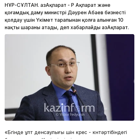
НҰР-СҰЛТАН. ҚазАқпарат - ҚР Ақпарат және
қоғамдық даму министрі Дәурен Абаев бизнесті
қолдау үшін Үкімет тарапынан қолға алынған 10
нақты шараны атады, деп хабарлайды ҚазАқпарат.
«Бүгінде ұлт денсаулығы үшін күрес - күнтәртібіндегі