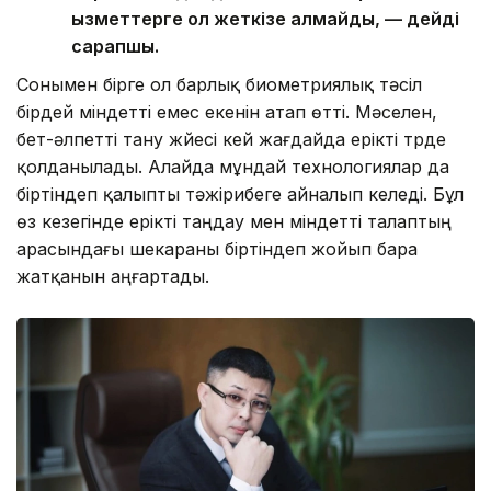
қызметтерге қол жеткізе алмайды, — дейді
сарапшы.
Сонымен бірге ол барлық биометриялық тәсіл
бірдей міндетті емес екенін атап өтті. Мәселен,
бет-әлпетті тану жүйесі кей жағдайда ерікті түрде
қолданылады. Алайда мұндай технологиялар да
біртіндеп қалыпты тәжірибеге айналып келеді. Бұл
өз кезегінде ерікті таңдау мен міндетті талаптың
арасындағы шекараны біртіндеп жойып бара
жатқанын аңғартады.