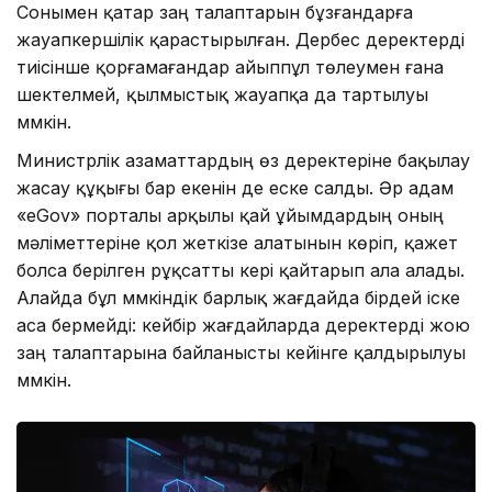
Сонымен қатар заң талаптарын бұзғандарға
жауапкершілік қарастырылған. Дербес деректерді
тиісінше қорғамағандар айыппұл төлеумен ғана
шектелмей, қылмыстық жауапқа да тартылуы
мүмкін.
Министрлік азаматтардың өз деректеріне бақылау
жасау құқығы бар екенін де еске салды. Әр адам
«eGov» порталы арқылы қай ұйымдардың оның
мәліметтеріне қол жеткізе алатынын көріп, қажет
болса берілген рұқсатты кері қайтарып ала алады.
Алайда бұл мүмкіндік барлық жағдайда бірдей іске
аса бермейді: кейбір жағдайларда деректерді жою
заң талаптарына байланысты кейінге қалдырылуы
мүмкін.