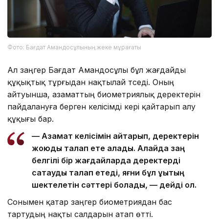
Фото: Бағдат Амандосұлының жеке мұрағаты
Ал заңгер Бағдат Амандосұлы бұл жағдайды
құқықтық тұрғыдан нақтылай түседі. Оның
айтуынша, азаматтың биометриялық деректерін
пайдалануға берген келісімді кері қайтарып алу
құқығы бар.
— Азамат келісімін қайтарып, деректерін
жоюды талап ете алады. Алайда заң
белгілі бір жағдайларда деректерді
сақтауды талап етеді, яғни бұл құқықтың
шектелетін сәттері болады, — дейді ол.
Сонымен қатар заңгер биометриядан бас
тартудың нақты салдарын атап өтті.