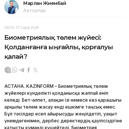
Марлан Жиембай
Авторлар
08:00, 27 Сәуір 2026
Биометриялық төлем жүйесі:
Қолданғанға ыңғайлы, қорғалуы
қалай?
АСТАНА. KAZINFORM – Биометриялық төлем
жүйелері күнделікті қолданысқа жаппай еніп
келеді. Бет-әлпет, алақан ізі немесе көз қарашығы
арқылы төлем жасау енді ешкімге таңсық емес.
Бұл тәсілдер есеп айырысуды жеңілдетіп, уақыт
үнемдегенімен, дербес деректердің қауіпсіздігіне
қатысты күмәнді күшейтеді. Биометрия