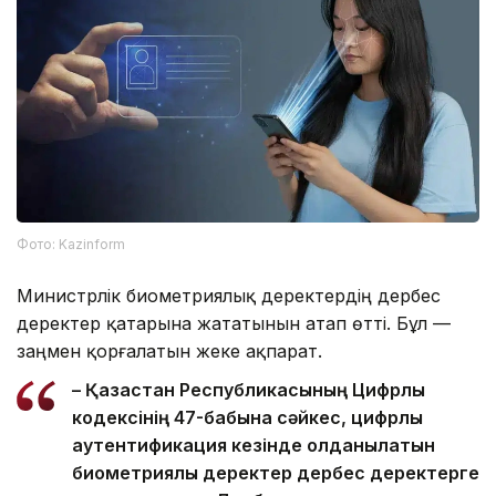
Фото: Kazinform
Министрлік биометриялық деректердің дербес
деректер қатарына жататынын атап өтті. Бұл —
заңмен қорғалатын жеке ақпарат.
– Қазақстан Республикасының Цифрлық
кодексінің 47-бабына сәйкес, цифрлық
аутентификация кезінде қолданылатын
биометриялық деректер дербес деректерге