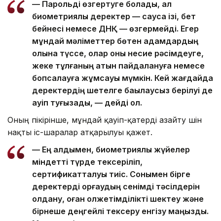
— Парольді өзгертуге болады, ал
биометриялық деректер — саусақ ізі, бет
бейнесі немесе ДНҚ — өзгермейді. Егер
мұндай мәліметтер бөтен адамдардың
қолына түссе, олар оны несие рәсімдеуге,
жеке тұлғаның атын пайдалануға немесе
бопсалауға жұмсауы мүмкін. Кей жағдайда
деректердің шетелге бақылаусыз берілуі де
қауіп туғызады, — дейді ол.
Оның пікірінше, мұндай қауіп-қатерді азайту үшін
нақты іс-шаралар атқарылуы қажет.
— Ең алдымен, биометриялық жүйелер
міндетті түрде тексеріліп,
сертификатталуы тиіс. Сонымен бірге
деректерді қорғаудың сенімді тәсілдерін
қолдану, оған қолжетімділікті шектеу және
бірнеше деңгейлі тексеру енгізу маңызды.