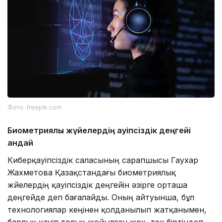
Фото: freepik.com
Биометриялық жүйелердің қауіпсіздік деңгейі
қандай
Киберқауіпсіздік саласының сарапшысы Гаухар
Жахметова Қазақстандағы биометриялық
жүйелердің қауіпсіздік деңгейін әзірге орташа
деңгейде деп бағалайды. Оның айтуынша, бұл
технологиялар кеңінен қолданылып жатқанымен,