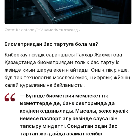
Фото: Kazinform / ЖИ көмегімен жасалды
Биометриядан бас тартуға бола ма?
Киберқауіпсіздік сарапшысы Гаухар Жахметова
Қазақстанда биометриядан толық бас тарту іс
жүзінде қиын шаруа екенін айтады. Оның пікірінше,
бұл тек технология мәселесі емес, цифрлық жүйенің
қалай құрылғанына байланысты.
— Бүгінде биометрия мемлекеттік
қызметтерде де, банк секторында да
кеңінен қолданылады. Мысалы, жеке куәлік
немесе паспорт алу кезінде саусақ ізін
тапсыру міндетті. Сондықтан одан бас
тартқан жағдайда азамат кейбір