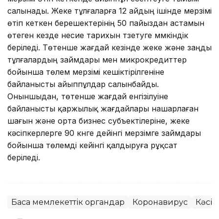
салынады. Жеке тұлғаларға 12 айдың ішінде мерзімі
өтіп кеткен берешектерінің 50 пайыздан астамын
өтеген кезде несие тарихын түзетуге мүмкіндік
беріледі. Төтенше жағдай кезінде жеке және заңды
тұлғалардың займдары мен микрокредиттер
бойынша төлем мерзімі кешіктірілгеніне
байланысты айыппұлдар салынбайды.
Оныншыдан, төтенше жағдай енгізілуіне
байланысты қаржылық жағдайлары нашарлаған
шағын және орта бизнес субъектілеріне, жеке
кәсіпкерлерге 90 күнге дейінгі мерзімге займдары
бойынша төлемді кейінгі қалдыруға рұқсат
беріледі.
Басқа мемлекеттік органдар
Коронавирус
Кәсіп