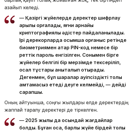
барлық қауіп толық жойылған жоқ, тек біртіндеп
азайып келеді.
— Қазіргі жүйелерде деректер шифрлау
арқылы қорғалады, яғни арнайы
криптографиялық әдістер пайдаланылады.
Ірі дерекқорларда қосымша қорғаныс ретінде
биометриямен қатар PIN-код немесе бір
реттік пароль енгізілген. Сонымен бірге
жүйелер белгілі бір мерзімде тексеріліп,
осал тұстары анықталып отырады.
Дегенмен, бұл шаралар қауіпсіздікті толық
қамтамасыз етеді деуге келмейді, — дейді
сарапшы.
Оның айтуынша, соңғы жылдары елде деректердің
жаппай таралу деректері де тіркелген.
— 2025 жылы да осындай жағдайлар
болды. Бұған қоса, барлық жүйе бірдей толық