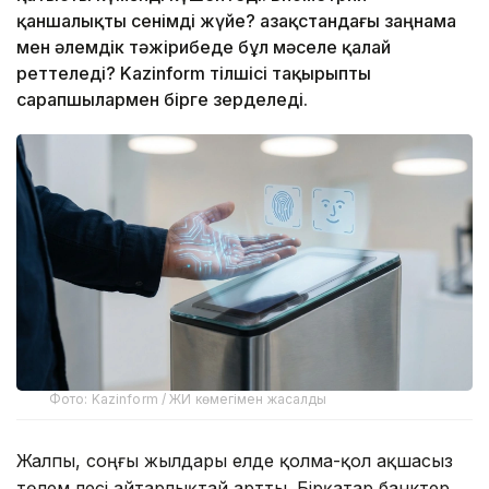
қаншалықты сенімді жүйе? Қазақстандағы заңнама
мен әлемдік тәжірибеде бұл мәселе қалай
реттеледі? Kazinform тілшісі тақырыпты
сарапшылармен бірге зерделеді.
Фото: Kazinform / ЖИ көмегімен жасалды
Жалпы, соңғы жылдары елде қолма-қол ақшасыз
төлем үлесі айтарлықтай артты. Бірқатар банктер