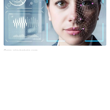
Фото: istockphoto.com
Әлемдік тәжірибе: технология бар, бірақ бәрі
бірдей сене бермейді
Биометриялық технологияларға қатысты
алаңдаушылық бекер емес. Әлемдік тәжірибе бұл
жүйелердің кей жағдайда қателік жіберіп, даулы
жағдайларға себеп болғанын көрсетіп отыр.
Мәселен, АҚШ-та бет-әлпетті тану жүйелері
адамдарды қате сәйкестендірген оқиғалар