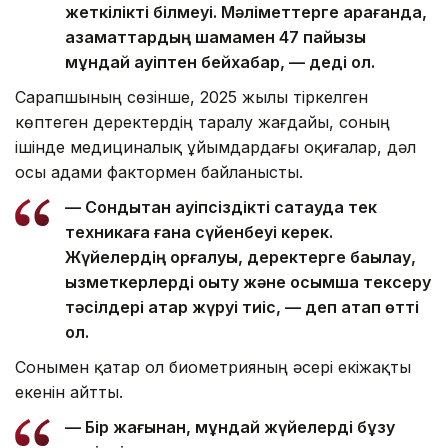
жеткілікті білмеуі. Мәліметтерге қарағанда,
азаматтардың шамамен 47 пайызы
мұндай қауіптен бейхабар, — деді ол.
Сарапшының сөзінше, 2025 жылы тіркелген
көптеген деректердің таралу жағдайы, соның
ішінде медициналық ұйымдардағы оқиғалар, дәл
осы адами фактормен байланысты.
— Сондықтан қауіпсіздікті сақтауда тек
техникаға ғана сүйенбеуі керек.
Жүйелердің қорғалуы, деректерге бақылау,
қызметкерлерді оқыту және қосымша тексеру
тәсілдері қатар жүруі тиіс, — деп атап өтті
ол.
Сонымен қатар ол биометрияның әсері екіжақты
екенін айтты.
— Бір жағынан, мұндай жүйелерді бұзу