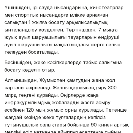
Үшіншіден, ірі сауда нысандарына, кинотеатрлар
мен спорттық нысандарға мүлікке арналған
салықтан 1 жылға босату арқылысалықтық
ынталандыру көзделген. Төртіншіден, 7 мыңға
жуық ауыл шаруашылығы тауарларын өндіруші
ауыл шаруашылығы мақсатындағы жерге салық
төлеуден босатылады.
Бесіншіден, жеке кәсіпкерлерде табыс салығына
босату көделіп отыр.
Алтыншыдан, Жұмыспен қамтудың жаңа жол
картасы әзірленеді. Жалпы қаржыландыру 300
млрд теңгені құрайды. Өңірлерде жаңа
инфрақұрылымдық жобаларды жүзеге асыру
есебінен 120 мың жұмыс орны құрылады. Төтенше
жағдай кезінде жеке тұлғалардың кепілсіз
тұтынушылық салықтары бойынша 90 күннен артық
мерзімі өтіп кеткенде айыппұл есептеуге тыйым