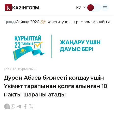
KAZINFORM
KZ
Сайлау-2026
Конституциялық реформа
Арнайы жо
Тренд:
17:54, 17 Наурыз 2020
Дәурен Абаев бизнесті қолдау үшін
Үкімет тарапынан қолға алынған 10
нақты шараны атады