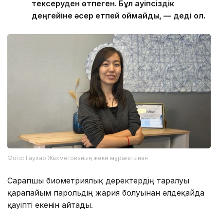
тексеруден өтпеген. Бұл қауіпсіздік
деңгейіне әсер етпей қоймайды, — деді ол.
Фото: Гаухар Жахметованың жеке мұрағатынан
Сарапшы биометриялық деректердің таралуы
қарапайым парольдің жария болуынан әлдеқайда
қауіпті екенін айтады.