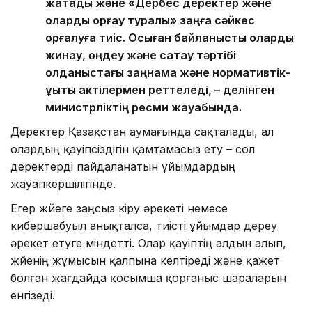
жатады және «Дербес деректер және
оларды қорғау туралы» заңға сәйкес
қорғалуға тиіс. Осыған байланысты оларды
жинау, өңдеу және сақтау тәртібі
қолданыстағы заңнама және нормативтік-
құқықтық актілермен реттеледі, – делінген
министрліктің ресми жауабында.
Деректер Қазақстан аумағында сақталады, ал
олардың қауіпсіздігін қамтамасыз ету – сол
деректерді пайдаланатын ұйымдардың
жауапкершілігінде.
Егер жүйеге заңсыз кіру әрекеті немесе
кибершабуыл анықталса, тиісті ұйымдар дереу
әрекет етуге міндетті. Олар қауіптің алдын алып,
жүйенің жұмысын қалпына келтіреді және қажет
болған жағдайда қосымша қорғаныс шараларын
енгізеді.