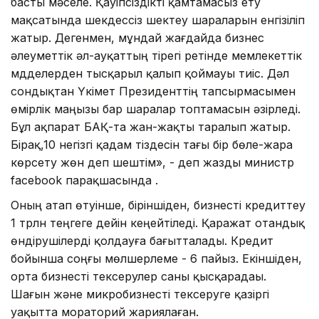
басты мәселе. Қауіпсіздікті қамтамасыз ету
мақсатында шекдессіз шектеу шараларын енгізіліп
жатыр. Дегенмен, мұндай жағдайда бизнес
әлеуметтік әл-ауқаттың тірегі ретінде мемлекеттік
мүдделерден тысқарыл қалып қоймауы тиіс. Дәл
сондықтан Үкімет Президенттің тапсырмасымен
өмірлік маңызы бар шаралар топтамасын әзірледі.
Бұл ақпарат БАҚ-та жан-жақты таралып жатыр.
Бірақ,10 негізгі қадам тіздесін тағы бір бөле-жара
көрсету жөн деп шештім», - деп жазды министр
facebook парақшасында .
Оның атап өтуінше, біріншіден, бизнесті кредиттеу
1 трлн теңгеге дейін кеңейтіледі. Қаражат отандық
өндірушілерді қолдауға бағытталады. Кредит
бойынша соңғы мөлшерлеме - 6 пайыз. Екіншіден,
орта бизнесті тексерулер саны қысқарадаы.
Шағын және микробизнесті тексеруге қазіргі
уақытта мораторий жариялаған.