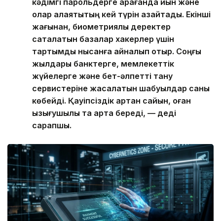
кәдімгі парольдерге қарағанда қиын және
олар алаяқтықтың кей түрін азайтады. Екінші
жағынан, биометриялық деректер
сақталатын базалар хакерлер үшін
тартымды нысанға айналып отыр. Соңғы
жылдары банктерге, мемлекеттік
жүйелерге және бет-әлпетті тану
сервистеріне жасалатын шабуылдар саны
көбейді. Қауіпсіздік артқан сайын, оған
қызығушылық та арта береді, — деді
сарапшы.