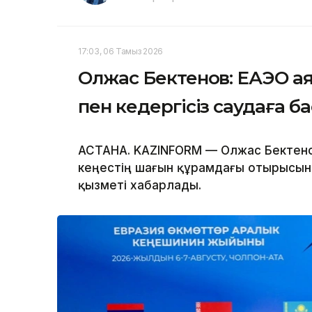
17:03, 06 Тамыз 2026
Олжас Бектенов: ЕАЭО а
пен кедергісіз саудаға б
АСТАНА. KAZINFORM — Олжас Бектено
кеңестің шағын құрамдағы отырысына
қызметі хабарлады.