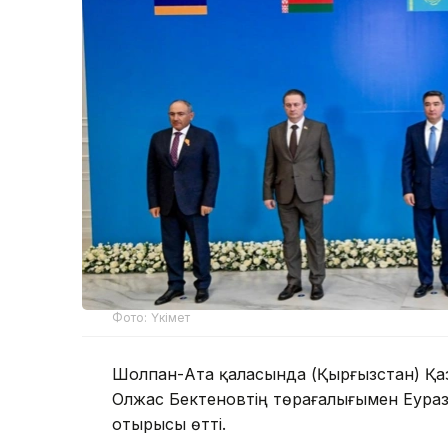
Фото: Үкімет
Шолпан-Ата қаласында (Қырғызстан) Қа
Олжас Бектеновтің төрағалығымен Еураз
отырысы өтті.