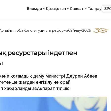
Әлемде
Қазақстан
Саясат
Талдау
SP
Арнайы жоба
Конституциялық реформа
Сайлау-2026
лық ресурстары індетпен
ы
 және қоғамдық даму министрі Дәурен Абаев
өтенше жағдай енгізілуіне орай
 хабарлайды ҚазАқпарат тілшісі.