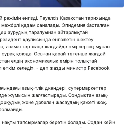
режімін енгізді. Тәуелсіз Қазақстан тарихында
й мәжбүрлі қадам саналады. Эпидемия басталған
дер аурудың таралуынан айтарлықтай
резидент қаулысында енгізілетін шектеу
н, азаматтар жаңа жағдайда өмірлерінің мұнан
 сұрақ қоюда. Осыған қарай төтенше жағдай
стан елдің экономикалық өмірін толықтай
 өткім келеді», - деп жазды министр Facebook
ағындағы азық-түлік дүкендері, супермаркеттер
мде жұмысын жалғастырады. Сондықтан азық-
 қорқудың және дүрбелең жасаудың қажеті жоқ.
 болмайды.
нақты тапсырмалар беретін болады. Содан кейін