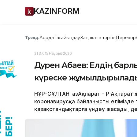
KAZINFORM
Ақорда
Тағайындау
Заң және тәртіп
Дерекқор
Тренд:
21:37, 15 Наурыз 2020
Дәурен Абаев: Елдің бар
күреске жұмылдырылад
НҰР-СҰЛТАН. ҚазАқпарат - ҚР Ақпарат
коронавирусқа байланысты елімізде т
қазақстандықтарға үндеу жасады, деп