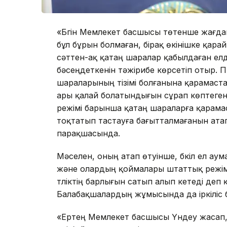
«Бүгін Мемлекет басшысы төтенше жағдай 
бұл бұрын болмаған, бірақ өкінішке қара
сәттен-ақ қатаң шаралар қабылдаған ел
бәсеңдеткенін тәжірибе көрсетіп отыр. П
шараларының тізімі болғанына қарамаста
ары қалай болатындығын сұрап көптеген
режімі барынша қатаң шараларға қарама
тоқтатып тастауға бағытталмағанын атап
парақшасында.
Мәселен, оның атап өтуінше, бүкіл ел аум
және олардың қоймалары штаттық режі
түліктің барлығын сатып алып кетеді деп
Балабақшалардың жұмысында да іркіліс
«Ертең Мемлекет басшысы Үндеу жасап, 