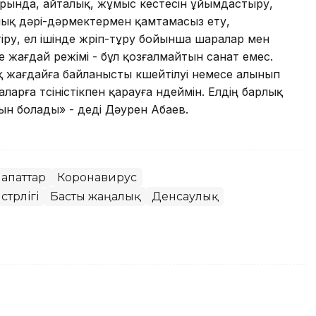
ларында, айталық, жұмыс кестесін ұйымдастыру,
алық дәрі-дәрмектермен қамтамасыз ету,
ру, ел ішінде жүріп-тұру бойынша шаралар мен
 жағдай режімі - бұл қозғалмайтын санат емес.
жағдайға байланысты күшейтілуі немесе алынып
аларға түсіністікпен қарауға үндеймін. Елдің барлық
н болады» - деді Дәурен Абаев.
 апаттар
Коронавирус
трлігі
Басты жаңалық
Денсаулық