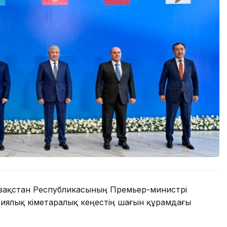
зақстан Республикасының Премьер-министрі
иялық үкіметаралық кеңестің шағын құрамдағы