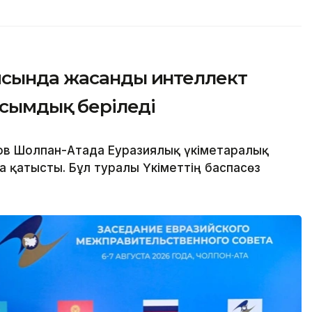
ясында жасанды интеллект
асымдық беріледі
в Шолпан-Атада Еуразиялық үкіметаралық
 қатысты. Бұл туралы Үкіметтің баспасөз