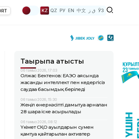
KZ
QZ
РУ
EN
中文
ق ز
ЎЗ
ORT
Тақырыпқа қатысты
06 тамыз 2026, 17:03
Олжас Бектенов: ЕАЭО аясында
жасанды интеллект пен кедергісіз
саудаға басымдық беріледі
06 тамыз 2026, 15:30
Жеңіл өнеркәсіпті дамытуға арналған
28 шара іске асырылады
06 тамыз 2026, 08:12
Үкімет СҚО ауылдарын сумен
қамтуға қайтарылған активтер