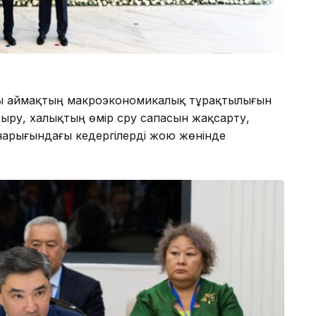
ры аймақтың макроэкономикалық тұрақтылығын
ыру, халықтың өмір сүру сапасын жақсарту,
 нарығындағы кедергілерді жою жөнінде