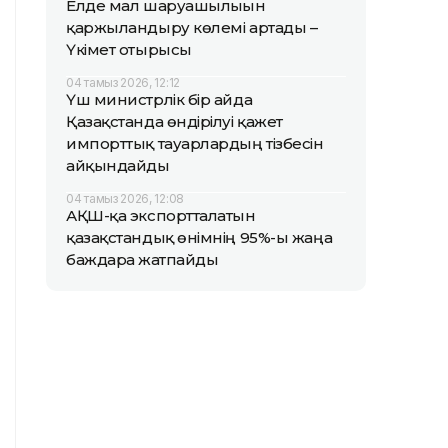
Елде мал шаруашылығын
қаржыландыру көлемі артады –
Үкімет отырысы
04 тамыз 2026, 12:12
Үш министрлік бір айда
Қазақстанда өндірілуі қажет
импорттық тауарлардың тізбесін
айқындайды
04 тамыз 2026, 12:08
АҚШ-қа экспортталатын
қазақстандық өнімнің 95%-ы жаңа
баждарға жатпайды