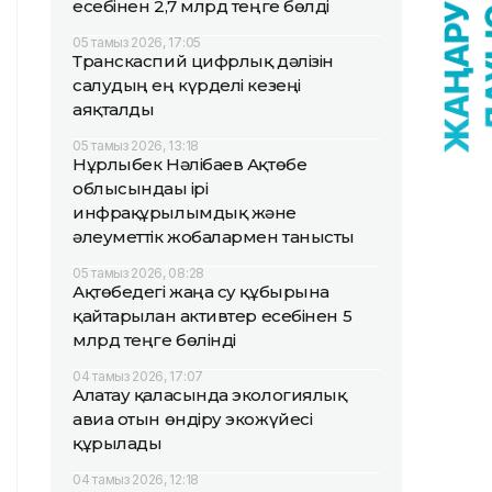
есебінен 2,7 млрд теңге бөлді
05 тамыз 2026, 17:05
Транскаспий цифрлық дәлізін
салудың ең күрделі кезеңі
аяқталды
05 тамыз 2026, 13:18
Нұрлыбек Нәлібаев Ақтөбе
облысындағы ірі
инфрақұрылымдық және
әлеуметтік жобалармен танысты
05 тамыз 2026, 08:28
Ақтөбедегі жаңа су құбырына
қайтарылған активтер есебінен 5
млрд теңге бөлінді
04 тамыз 2026, 17:07
Алатау қаласында экологиялық
авиа отын өндіру экожүйесі
құрылады
04 тамыз 2026, 12:18