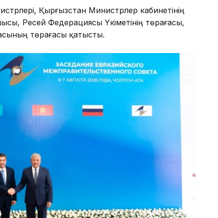
стрлері, Қырғызстан Министрлер кабинетінің
шысы, Ресей Федерациясы Үкіметінің төрағасы,
асының төрағасы қатысты.