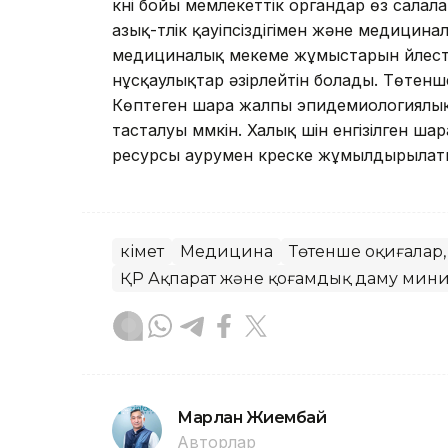
күні бойы мемлекеттік органдар өз сала
азық-түлік қауіпсіздігімен және медицин
медициналық мекеме жұмыстарын үйлесті
нұсқаулықтар әзірлейтін болады. Төтенше
Көптеген шара жалпы эпидемиологиялық 
тасталуы мүмкін. Халық үшін енгізілген шар
ресурсы аурумен күреске жұмылдырылаты
Үкімет
Медицина
Төтенше оқиғалар,
ҚР Ақпарат және қоғамдық даму минис
Марлан Жиембай
Авторлар