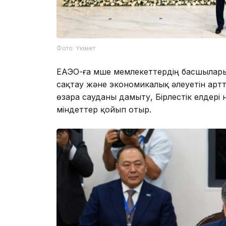
Фото: Үкімет
ЕАЭО-ға мүше мемлекеттердің басшыла
сақтау және экономикалық әлеуетін артт
өзара сауданы дамыту, Бірлестік елдері
міндеттер қойып отыр.