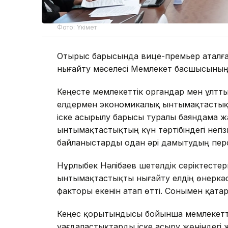
Фото: Үкімет
Отырыс барысында вице-премьер аталға
нығайту мәселесі Мемлекет басшысының 
Кеңесте мемлекеттік органдар мен ұлт
елдермен экономикалық ынтымақтастықты
іске асырылу барысы туралы баяндама ж
ынтымақтастықтың күн тәртібіндегі негі
байланыстарды одан әрі дамытудың пер
Нұрлыбек Нәлібаев шетелдік серіктест
ынтымақтастықты нығайту елдің өнеркәс
факторы екенін атап өтті. Сонымен қата
Кеңес қорытындысы бойынша мемлекеттік
уағдаластықтарды іске асыру жөніндегі