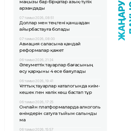
маңызы бар бірқатар азық-түлік
арзандады
07 тамыз 2026, 08:51
Доллар мен теңгені қаншадан
айырбастауға болады
07 тамыз 2026, 08:00
Авиация саласына қандай
реформалар қажет
06 тамыз 2026, 21:24
Әлеуметтік тауарлар бағасының
өсу қарқыны 4 есе баяулады
06 тамыз 2026, 19:41
Ұлттық тауарлар каталогында киім-
кешек пен көлік көш бастап тұр
06 тамыз 2026, 17:25
Онлайн платформаларда алкоголь
өнімдерін сатуға тыйым салынды
ма
06 тамыз 2026, 15:57