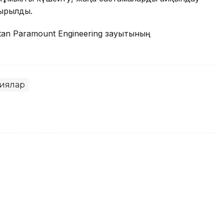
сырылды.
tan Paramount Engineering зауытының
иялар