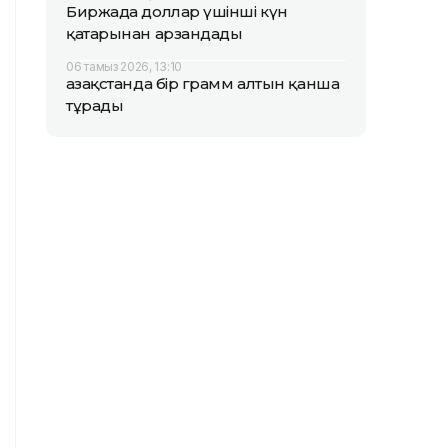
Биржада доллар үшінші күн
қатарынан арзандады
06 тамыз 2026, 13:10
Қазақстанда бір грамм алтын қанша
тұрады