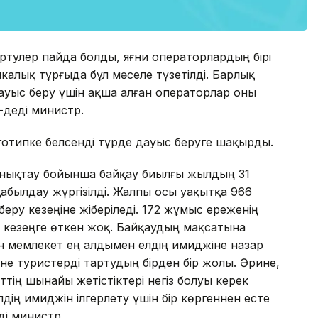
кертулер пайда болды, яғни операторлардың бірі
калық тұрғыда бұл мәселе түзетілді. Барлық
ауыс беру үшін ақша алған операторлар оны
-деді министр.
оготипке белсенді түрде дауыс беруге шақырды.
н анықтау бойынша байқау биылғы жылдың 31
қабылдау жүргізілді. Жалпы осы уақытқа 966
 беру кезеңіне жіберіледі. 172 жұмыс ереженің
і кезеңге өткен жоқ. Байқаудың мақсатына
ген мемлекет ең алдымен елдің имиджіне назар
не туристерді тартудың бірден бір жолы. Әрине,
тің шынайы жетістіктері негіз болуы керек
лдің имиджін ілгерлету үшін бір көргеннен есте
і министр.