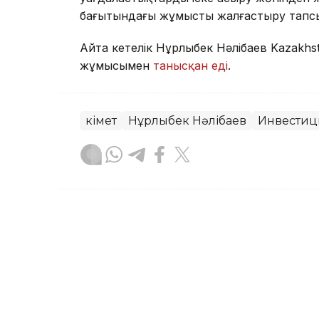
бағытындағы жұмысты жалғастыру тап
Айта кетелік Нұрлыбек Нәлібаев Kazakhs
жұмысымен
танысқан еді
.
Үкімет
Нұрлыбек Нәлібаев
Инвестиц
Назым Бөлесова
Авторлар
17:02, 07 Тамыз 2026