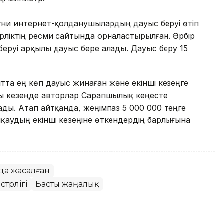
, яғни интернет-қолданушылардың дауыс беруі өтіп
ліктің ресми сайтында орналастырылған. Әрбір
еруі арқылы дауыс бере алады. Дауыс беру 15
та ең көп дауыс жинаған және екінші кезеңге
Осы кезеңде авторлар Сарапшылық кеңесте
ы. Атап айтқанда, жеңімпаз 5 000 000 теңге
қаудың екінші кезеңіне өткендердің барлығына
да жасалған
трлігі
Басты жаңалық