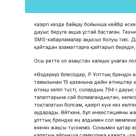
«Қазіргі кезде байқау бойынша кейбір ес
дауыс беруге ақша ұстай бастаған. Техни
SMS-хабарламалар ақысыз болуы тиіс. Д
қайтадан азаматтарға қайтарып береді»,
Осы ретте ол Қазақстан халқын ұнаған л
«Өздеріңіз білесіздер, ҚР Ұлттық бренді
тамызынан 15 қазанына дейін өтініштер 
өтініш келіп түсті, солардың 794-і дауыс
талаптарына сай болмағандықтан, келес
тоқталатын болсам, қазіргі күні кез кел
аударады. Өйткені, бұл инвестицияны жә
ұлттық брендке ең алдымен сол мемлекет
екенін жақсы түсінеміз. Сонымен қатар е
қалатын айрықша символика қажет»,-дед