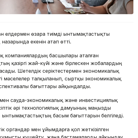
н елдермен өзара тиімді ынтымақтастықты
назарында екенін атап өтті.
тық компаниялардың басшылары аталған
ң қазіргі жай-күйі және бірлескен жобалардың
асады. Шетелдік серіктестермен экономикалық
згі мәселелер талқыланып, сыртқы экономикалық
спективалы бағыттары айқындалды.
ермен сауда-экономикалық және инвестициялық
іптік әрі технологиялық дамуының маңызды
р ынтымақтастықтың басым бағыттарын белгіледі.
 органдар мен ұйымдарға қол жеткізілген
 жұмысты күшейту, жаңа бастамаларды айқындау