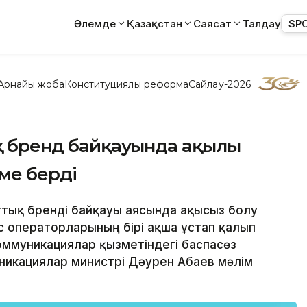
Әлемде
Қазақстан
Саясат
Талдау
SP
Арнайы жоба
Конституциялық реформа
Сайлау-2026
ық бренд байқауында ақылы
ме берді
лттық бренді байқауы аясында ақысыз болу
 операторларының бірі ақша ұстап қалып
оммуникациялар қызметіндегі баспасөз
никациялар министрі Дәурен Абаев мәлім