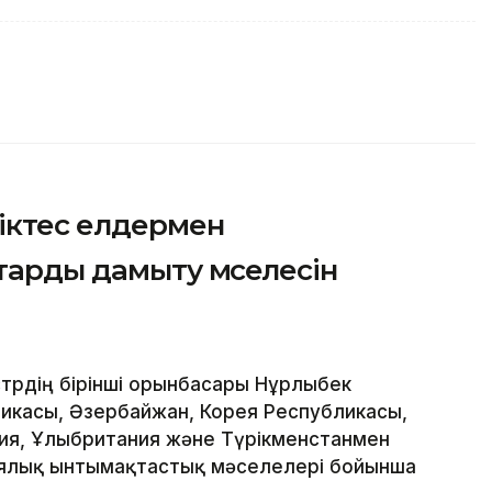
ріктес елдермен
арды дамыту мәселесін
трдің бірінші орынбасары Нұрлыбек
ликасы, Әзербайжан, Корея Республикасы,
ния, Ұлыбритания және Түрікменстанмен
иялық ынтымақтастық мәселелері бойынша