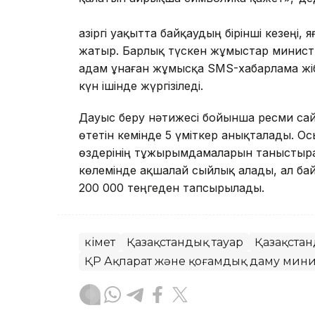
Қазіргі уақытта байқаудың бірінші кезеңі
жатыр. Барлық түскен жұмыстар министр
адам ұнаған жұмысқа SMS-хабарлама жіб
күн ішінде жүргізіледі.
Дауыс беру нәтижесі бойынша ресми сайт
өтетін кемінде 5 үміткер анықталады. 
өздерінің тұжырымдамаларын таныстырад
көлемінде ақшалай сыйлық алады, ал бай
200 000 теңгеден тапсырылады.
Үкімет
Қазақстандық тауар
Қазақстан
ҚР Ақпарат және қоғамдық даму минис