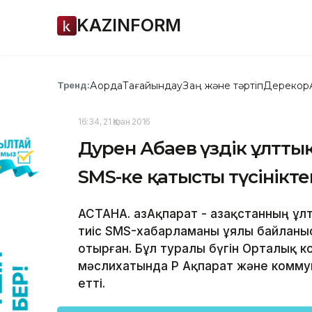
KAZINFORM
Ақорда
Тағайындау
Заң және тәртіп
Дерекқор
Тренд:
16:34, 21 Қазан 2016
Дәурен Абаев үздік ұлтт
SMS-ке қатысты түсінікте
АСТАНА. ҚазАқпарат - Қазақстанның ұ
тиіс SMS-хабарламаны ұялы байланыс
отырған. Бұл туралы бүгін Орталық к
мәслихатында ҚР Ақпарат және комму
етті.