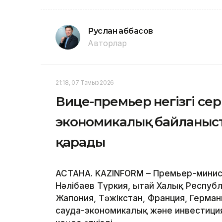
Руслан Ғаббасов
Авторлар
21:18, 07 Тамыз 2026
Вице-премьер негізгі се
экономикалық байланыст
қарады
АСТАНА. KAZINFORM – Премьер-минис
Нәлібаев Түркия, Қытай Халық Респуб
Жапония, Тәжікстан, Франция, Герма
сауда-экономикалық және инвестиц