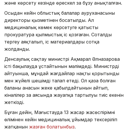
және көрсету кезінде өрескел заң бұзу анықталған.
Осыдан кейін облыстық балалар ауруханасының
директоры қызметінен босатылды. Ал
медициналық көмек көрсетуге қатысты
прокуратура қылмыстық іс қозғаған. Соталды
тергеу аяқталып, іс материалдары сотқа
жолданды.
Денсаулық сақтау министрі Ақмарал Әлназарова
істі бақылауда ұстайтынын мәлімдеді. Министрдің
айтуынша, мұндай жағдайлар нақты қорытынды
мен жүйелі шешімді талап етеді. Ол қаза болған
баланың анасын жеке қабылдайтынын айтып,
кінәлілер заң аясында жауапқа тартылуы тиіс екенін
жеткізді.
Бұған дейін, Маңғыстауда 13 жасар жасөспірімнің
өлімінен кейін медициналық ұйымдар тексеріліп
жатқанын
жазған болатынбыз
.