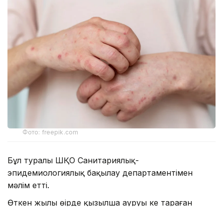
Фото: freepik.com
Бұл туралы ШҚО Cанитариялық-
эпидемиологиялық бақылау департаментімен
мәлім етті.
Өткен жылы өңірде қызылша ауруы кең тараған
болатын. Ал осы жылдың алғашқы алты айында