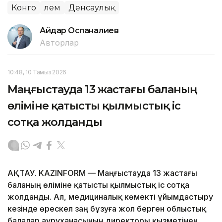
Конго
Әлем
Денсаулық
Айдар Оспаналиев
Авторлар
10:48, 10 Тамыз 2026
Маңғыстауда 13 жастағы баланың
өліміне қатысты қылмыстық іс
сотқа жолданды
АҚТАУ. KAZINFORM — Маңғыстауда 13 жастағы
баланың өліміне қатысты қылмыстық іс сотқа
жолданды. Ал, медициналық көмекті ұйымдастыру
кезінде өрескел заң бұзуға жол берген облыстық
балалар ауруханасының директоры қызметінен