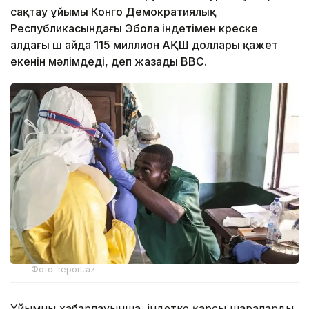
сақтау ұйымы Конго Демократиялық
Республикасындағы Эбола індетімен күреске
алдағы үш айда 115 миллион АҚШ доллары қажет
екенін мәлімдеді, деп жазады BBC.
Фото: report.az
Ұйымның хабарлауынша, індетке қарсы шараларды