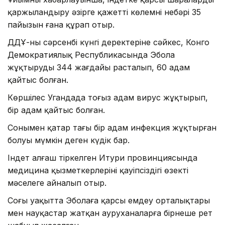
қаржыландыру әзірге қажетті көлемнің небәрі 35
пайызын ғана құрап отыр.
ДДҰ-ның сәрсенбі күнгі деректеріне сәйкес, Конго
Демократиялық Республикасында Эбола
жұқтырудың 344 жағдайы расталып, 60 адам
қайтыс болған.
Көршілес Угандада тоғыз адам вирус жұқтырып,
бір адам қайтыс болған.
Сонымен қатар тағы бір адам инфекция жұқтырған
болуы мүмкін деген күдік бар.
Індет алғаш тіркелген Итури провинциясында
медицина қызметкерлерінің қауіпсіздігі өзекті
мәселеге айналып отыр.
Соңғы уақытта Эболаға қарсы емдеу орталықтары
мен науқастар жатқан ауруханаларға бірнеше рет