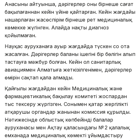
Анасының айтуынша, дәрігерлер оны бірнеше сағат
бақылағаннан кейін үйіне қайтарған. Кейін жағдайы
нашарлаған жасөспірім бірнеше рет медициналық
көмекке жүгінген. Алайда нақты диагноз
қойылмаған.
Науқас ауруханаға ауыр жағдайда түскен соң ота
жасалған. Дәрігерлер баланың ішегінің бір бөлігін алып
тастауға мәжбүр болған. Кейін ол санитарлық
авиациямен Алматыға жеткізілгенімен, дәрігерлер
өмірін сақтап қала алмады.
Қайғылы жағдайдан кейін Медициналық және
фармацевтикалық бақылау комитеті жоспардан
тыс тексеру жүргізген. Сонымен қатар жергілікті
атқарушы органдар жанынан комиссия құрылды.
Нәтижесінде облыстық көпбейінді балалар
ауруханасы мен Ақтау қаласындағы № 2 қалалық
емханада медициналық көмекті ұйымдастыру