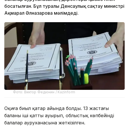
босатылған. Бұл туралы Денсаулық сақтау министрі
Ақмарал Әлназарова мәлімдеді.
Фото: Виктор Федюнин / Kazinform
Оқиға биыл қаңтар айында болды. 13 жастағы
баланың іші қатты ауырып, облыстық көпбейінді
балалар ауруханасына жеткізілген.