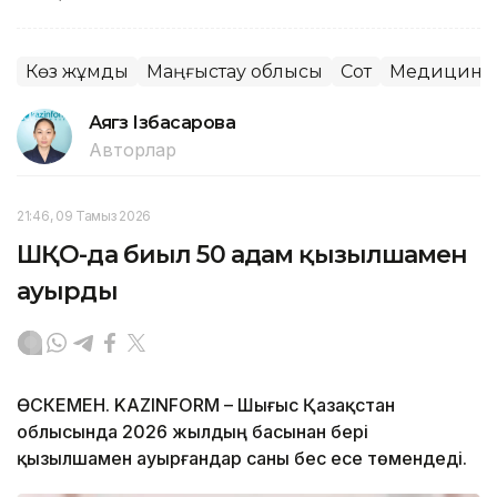
Көз жұмды
Маңғыстау облысы
Сот
Медицина
Аягөз Ізбасарова
Авторлар
21:46, 09 Тамыз 2026
ШҚО-да биыл 50 адам қызылшамен
ауырды
ӨСКЕМЕН. KAZINFORM – Шығыс Қазақстан
облысында 2026 жылдың басынан бері
қызылшамен ауырғандар саны бес есе төмендеді.