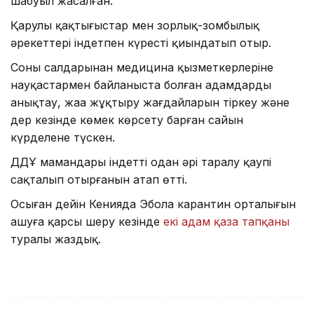
шабуыл жасалған.
Қарулы қақтығыстар мен зорлық-зомбылық
әрекеттері індетпен күресті қиындатып отыр.
Соның салдарынан медицина қызметкерлеріне
науқастармен байланыста болған адамдарды
анықтау, жаңа жұқтыру жағдайларын тіркеу және
дер кезінде көмек көрсету барған сайын
күрделене түскен.
ДДҰ мамандары індеттің одан әрі таралу қаупі
сақталып отырғанын атап өтті.
Осыған дейін Кенияда Эбола карантин орталығын
ашуға қарсы шеру кезінде
екі адам қаза тапқаны
туралы жаздық.