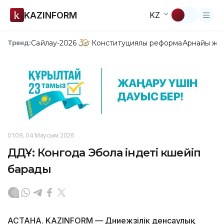
KAZINFORM
KZ
Сайлау-2026
Конституциялық реформа
Арнайы жо
Тренд:
01:09, 04 Маусым 2026
ДДҰ: Конгода Эбола індеті күшейіп
барады
АСТАНА. KAZINFORM — Дүниежүзілік денсаулық