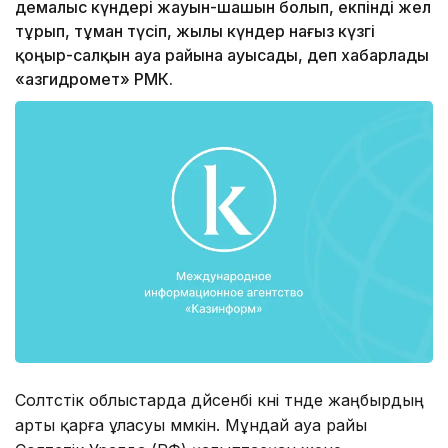
демалыс күндері жауын-шашын болып, екпінді жел
тұрып, тұман түсіп, жылы күндер нағыз күзгі
қоңыр-салқын ауа райына ауысады, деп хабарлады
«Қазгидромет» РМК.
Солтүстік облыстарда дүйсенбі күні түнде жаңбырдың
арты қарға ұласуы мүмкін. Мұндай ауа райы