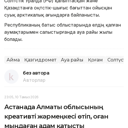
Солтүстік Уралда (РФ) қалыптасқан және
Қазақстанға оңтүстік-шығыс бағыттан ойысқан
суық арктикалық ағындарға байланысты.
Республиканың батыс облыстарында елдің қалған
аумақтарымен салыстырғанда ауа райы жылы
болады.
Аймақ
Қазгидромет
Ауа райы
Қоғам
Солтүсті
без автора
Авторлар
23:05, 10 Тамыз 2026
Астанада Алматы облысының
креативті жәрмеңкесі өтіп, оған
мыңдаған адам қатысты