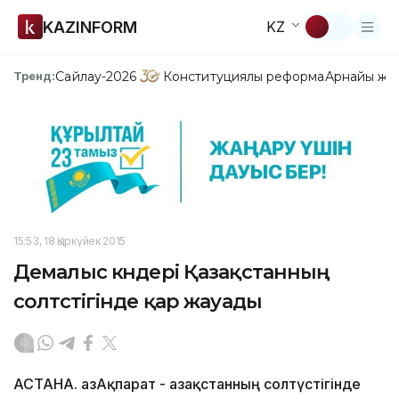
KAZINFORM
KZ
Сайлау-2026
Конституциялық реформа
Арнайы жо
Тренд:
15:53, 18 Қыркүйек 2015
Демалыс күндері Қазақстанның
солтүстігінде қар жауады
АСТАНА. ҚазАқпарат - Қазақстанның солтүстігінде