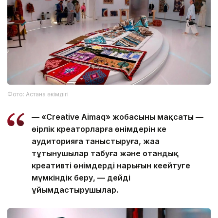
Фото: Астана әкімдігі
— «Creative Aimaq» жобасының мақсаты —
өңірлік креаторларға өнімдерін кең
аудиторияға таныстыруға, жаңа
тұтынушылар табуға және отандық
креативті өнімдердің нарығын кеңейтуге
мүмкіндік беру, — дейді
ұйымдастырушылар.