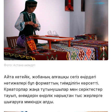
Фото: Астана әкімдігі
Айта кетейік, жобаның алғашқы сегіз өңірдегі
нәтижелері бұл форматтың тиімділігін көрсетті.
Креаторлар жаңа тұтынушылар мен серіктестер
тауып, өнімдерін өңірлік нарықтан тыс жерлерге
шығаруға мүмкіндік алды.