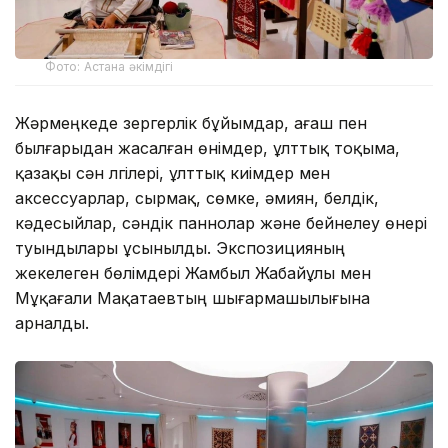
Фото: Астана әкімдігі
Жәрмеңкеде зергерлік бұйымдар, ағаш пен
былғарыдан жасалған өнімдер, ұлттық тоқыма,
қазақы сән үлгілері, ұлттық киімдер мен
аксессуарлар, сырмақ, сөмке, әмиян, белдік,
кәдесыйлар, сәндік паннолар және бейнелеу өнері
туындылары ұсынылды. Экспозицияның
жекелеген бөлімдері Жамбыл Жабайұлы мен
Мұқағали Мақатаевтың шығармашылығына
арналды.