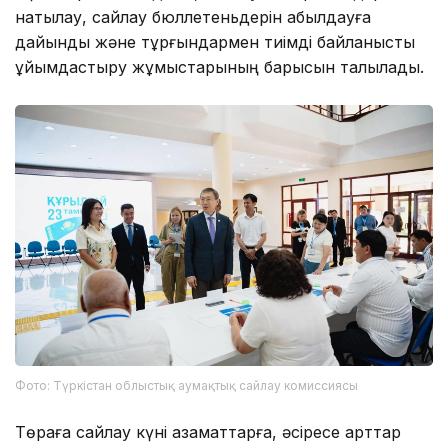
нақтылау, сайлау бюллетеньдерін қабылдауға
дайындық және тұрғындармен тиімді байланысты
ұйымдастыру жұмыстарының барысын талқылады.
Фото: Түркістан облыстық аумақтық сайлау комиссиясы
Төраға сайлау күні азаматтарға, әсіресе қарттар