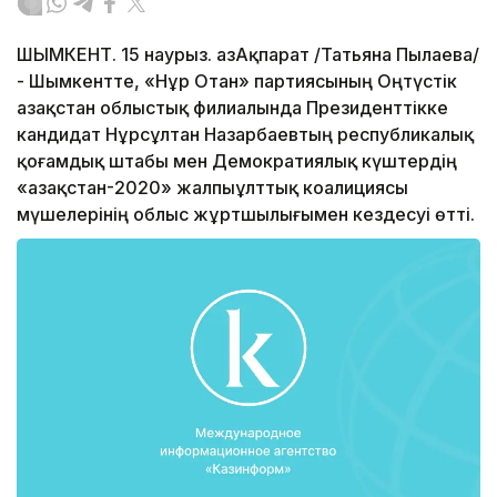
ШЫМКЕНТ. 15 наурыз. ҚазАқпарат /Татьяна Пылаева/
- Шымкентте, «Нұр Отан» партиясының Оңтүстік
Қазақстан облыстық филиалында Президенттікке
кандидат Нұрсұлтан Назарбаевтың республикалық
қоғамдық штабы мен Демократиялық күштердің
«Қазақстан-2020» жалпыұлттық коалициясы
мүшелерінің облыс жұртшылығымен кездесуі өтті.