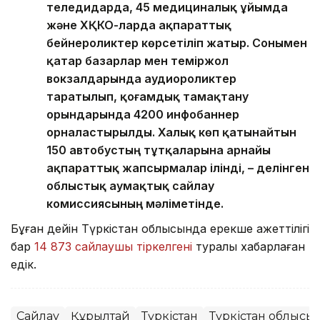
теледидарда, 45 медициналық ұйымда
және ХҚКО-ларда ақпараттық
бейнероликтер көрсетіліп жатыр. Сонымен
қатар базарлар мен теміржол
вокзалдарында аудиороликтер
таратылып, қоғамдық тамақтану
орындарында 4200 инфобаннер
орналастырылды. Халық көп қатынайтын
150 автобустың тұтқаларына арнайы
ақпараттық жапсырмалар ілінді, – делінген
облыстық аумақтық сайлау
комиссиясының мәліметінде.
Бұған дейін Түркістан облысында ерекше қажеттілігі
бар
14 873 сайлаушы тіркелгені
туралы хабарлаған
едік.
Сайлау
Құрылтай
Түркістан
Түркістан облысы