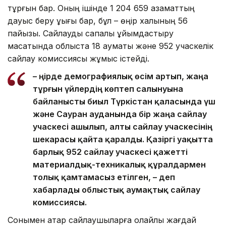
тұрғын бар. Оның ішінде 1 204 659 азаматтың
дауыс беру құқығы бар, бұл – өңір халқының 56
пайызы. Сайлауды сапалы ұйымдастыру
мақсатында облыста 18 аумақтық және 952 учаскелік
сайлау комиссиясы жұмыс істейді.
– Өңірде демографиялық өсім артып, жаңа
тұрғын үйлердің көптеп салынуына
байланысты биыл Түркістан қаласында үш
және Сауран ауданында бір жаңа сайлау
учаскесі ашылып, алты сайлау учаскесінің
шекарасы қайта қаралды. Қазіргі уақытта
барлық 952 сайлау учаскесі қажетті
материалдық-техникалық құралдармен
толық қамтамасыз етілген, – деп
хабарлады облыстық аумақтық сайлау
комиссиясы.
Сонымен қатар сайлаушыларға қолайлы жағдай