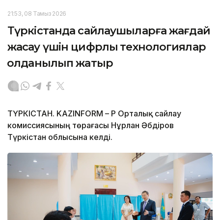
21:53, 08 Тамыз 2026
Түркістанда сайлаушыларға жағдай
жасау үшін цифрлық технологиялар
қолданылып жатыр
ТҮРКІСТАН. KAZINFORM – ҚР Орталық сайлау
комиссиясының төрағасы Нұрлан Әбдіров
Түркістан облысына келді.