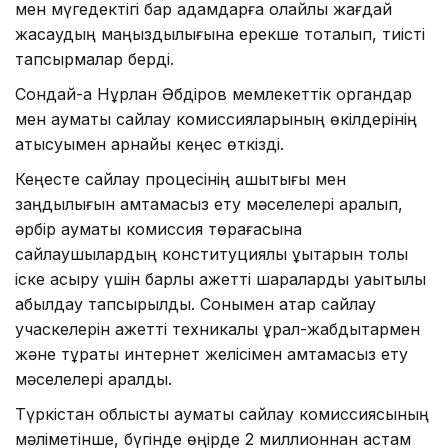
мен мүгедектігі бар адамдарға қолайлы жағдай
жасаудың маңыздылығына ерекше тоқталып, тиісті
тапсырмалар берді.
Сондай-ақ Нұрлан Әбдіров мемлекеттік органдар
мен аумақтық сайлау комиссияларының өкілдерінің
қатысуымен арнайы кеңес өткізді.
Кеңесте сайлау процесінің ашықтығы мен
заңдылығын қамтамасыз ету мәселелері қаралып,
әрбір аумақтық комиссия төрағасына
сайлаушылардың конституциялық құқықтарын толық
іске асыру үшін барлық қажетті шараларды уақытылы
қабылдау тапсырылды. Сонымен қатар сайлау
учаскелерін қажетті техникалық құрал-жабдықтармен
және тұрақты интернет желісімен қамтамасыз ету
мәселелері қаралды.
Түркістан облыстық аумақтық сайлау комиссиясының
мәліметінше, бүгінде өңірде 2 миллионнан астам