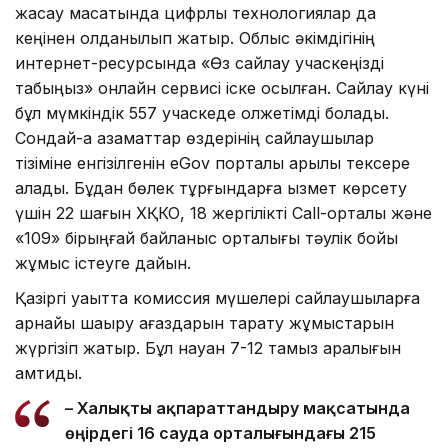
жасау мақсатында цифрлық технологиялар да
кеңінен қолданылып жатыр. Облыс әкімдігінің
интернет-ресурсында «Өз сайлау учаскеңізді
табыңыз» онлайн сервисі іске қосылған. Сайлау күні
бұл мүмкіндік 557 учаскеде қолжетімді болады.
Сондай-ақ азаматтар өздерінің сайлаушылар
тізіміне енгізілгенін eGov порталы арқылы тексере
алады. Бұдан бөлек тұрғындарға қызмет көрсету
үшін 22 шағын ХҚКО, 18 жергілікті Call-орталық және
«109» бірыңғай байланыс орталығы тәулік бойы
жұмыс істеуге дайын.
Қазіргі уақытта комиссия мүшелері сайлаушыларға
арнайы шақыру қағаздарын тарату жұмыстарын
жүргізіп жатыр. Бұл науқан 7-12 тамыз аралығын
қамтиды.
– Халықты ақпараттандыру мақсатында
өңірдегі 16 сауда орталығындағы 215