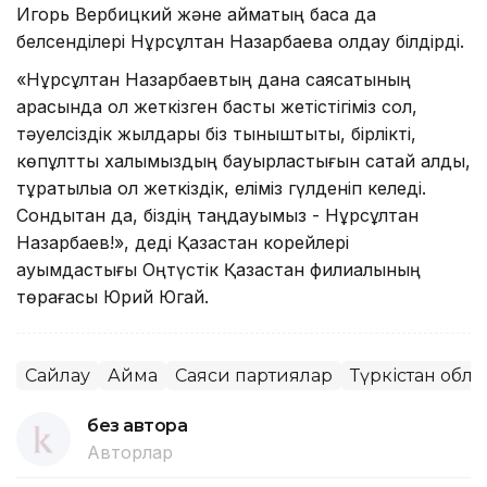
Игорь Вербицкий және аймақтың басқа да
белсенділері Нұрсұлтан Назарбаевқа қолдау білдірді.
«Нұрсұлтан Назарбаевтың дана саясатының
арқасында қол жеткізген басты жетістігіміз сол,
тәуелсіздік жылдары біз тыныштықты, бірлікті,
көпұлтты халқымыздың бауырластығын сақтай алдық,
тұрақтылыққа қол жеткіздік, еліміз гүлденіп келеді.
Сондықтан да, біздің таңдауымыз - Нұрсұлтан
Назарбаев!», деді Қазақстан корейлері
қауымдастығы Оңтүстік Қазақстан филиалының
төрағасы Юрий Югай.
Сайлау
Аймақ
Саяси партиялар
Түркістан обл
без автора
Авторлар