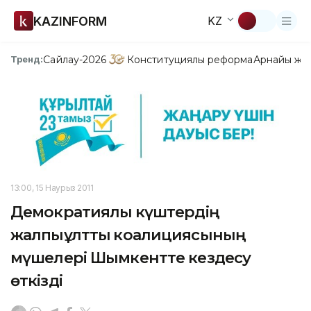
KAZINFORM
KZ
Сайлау-2026
Конституциялық реформа
Арнайы жо
Тренд:
13:00, 15 Наурыз 2011
Демократиялық күштердің
жалпыұлттық коалициясының
мүшелері Шымкентте кездесу
өткізді