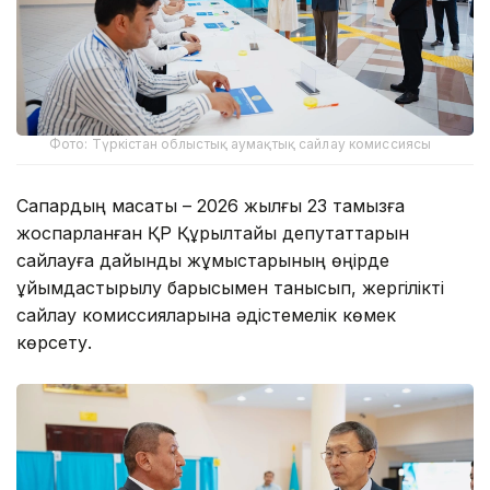
Фото: Түркістан облыстық аумақтық сайлау комиссиясы
Сапардың мақсаты – 2026 жылғы 23 тамызға
жоспарланған ҚР Құрылтайы депутаттарын
сайлауға дайындық жұмыстарының өңірде
ұйымдастырылу барысымен танысып, жергілікті
сайлау комиссияларына әдістемелік көмек
көрсету.