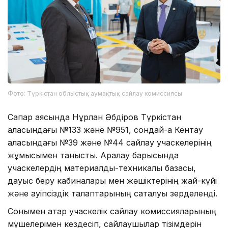
Фото: Түркістан облыстық аумақтық сайлау комиссиясы
Сапар аясында Нұрлан Әбдіров Түркістан
қаласындағы №133 және №951, сондай-ақ Кентау
қаласындағы №39 және №44 сайлау учаскелерінің
жұмысымен танысты. Аралау барысында
учаскелердің материалдық-техникалық базасы,
дауыс беру кабиналары мен жәшіктерінің жай-күйі
және қауіпсіздік талаптарының сақталуы зерделенді.
Сонымен қатар учаскелік сайлау комиссияларының
мүшелерімен кездесіп, сайлаушылар тізімдерін