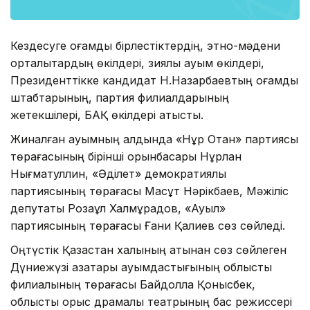
Кездесуге қоғамдық бірлестіктердің, этно-мәдени
орталықтардың өкілдері, зиялы қауым өкілдері,
Президенттікке кандидат Н.Назарбаевтың қоғамдық
штабтарының, партия филиалдарының
жетекшілері, БАҚ өкілдері қатысты.
Жиналған қауымның алдында «Нұр Отан» партиясы
төрағасының бірінші орынбасары Нұрлан
Нығматуллин, «Әділет» демократиялық
партиясының төрағасы Мақсұт Нәрікбаев, Мәжіліс
депутаты Розақұл Халмұрадов, «Ауыл»
партиясының төрағасы Ғани Қалиев сөз сөйледі.
Оңтүстік Қазақстан халқының атынан сөз сөйлеген
Дүниежүзі қазақтары қауымдастығының облыстық
филиалының төрағасы Байдолла Қонысбек,
облыстық орыс драмалық театрының бас режиссері