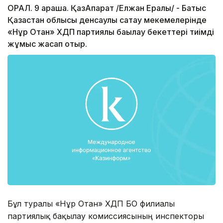
ОРАЛ. 9 қараша. ҚазАқпарат /Елжан Ералы/ - Батыс
Қазақстан облысы денсаулық сақтау мекемелерінде
«Нұр Отан» ХДП партиялық бақылау бекеттері тиімді
жұмыс жасап отыр.
Бұл туралы «Нұр Отан» ХДП БҚО филиалы
партиялық бақылау комиссиясының инспекторы