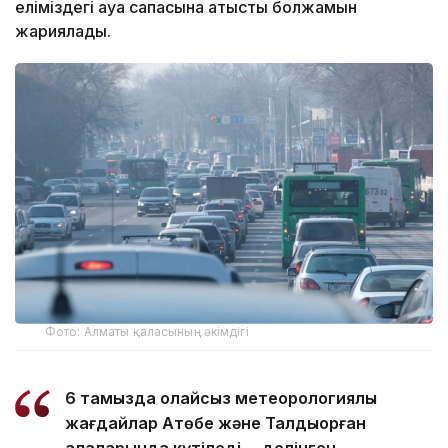
еліміздегі ауа сапасына қатысты болжамын
жариялады.
Фото: Алматы қаласының әкімдігі
6 тамызда қолайсыз метеорологиялық
жағдайлар Ақтөбе және Талдықорған
қалаларында күтіледі, – делінген