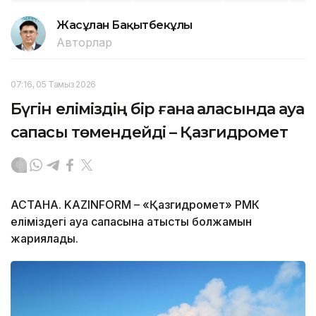
Жасұлан Бақытбекұлы
Авторлар
07:16, 05 Тамыз 2026
Бүгін еліміздің бір ғана қаласында ауа
сапасы төмендейді – Қазгидромет
АСТАНА. KAZINFORM – «Қазгидромет» РМК
еліміздегі ауа сапасына қатысты болжамын
жариялады.