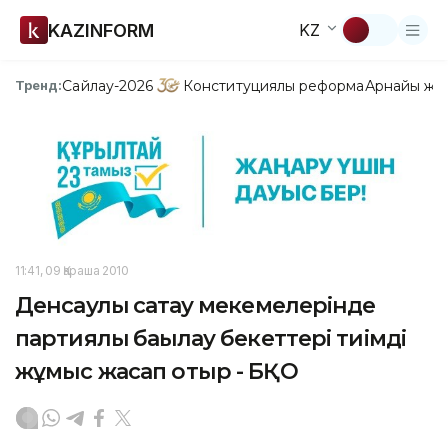
KAZINFORM
KZ
Сайлау-2026
Конституциялық реформа
Арнайы жо
Тренд:
11:41, 09 Қараша 2010
Денсаулық сақтау мекемелерінде
партиялық бақылау бекеттері тиімді
жұмыс жасап отыр - БҚО