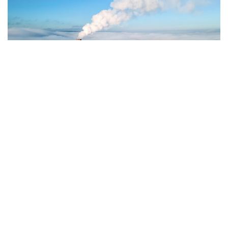
Фото: Magnific.com
5 тамызда қолайсыз метеорологиялық
жағдайлар Ақтөбе қалаласында күтіледі, –
делінген хабарламада.
Қолайсыз метеорологиялық жағдайлар –
атмосфералық ауаның беткі қабатында зиянды
(ластаушы) заттардың шоғырлануына ықпал ететін
қысқамерзімді метеофакторлардың (тымық ауа
райы, жеңіл жел, тұман, инверсия) жиынтығы.