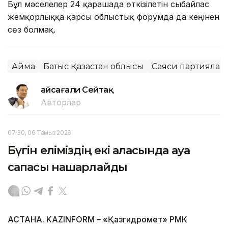
Бұл мәселелер 24 қарашада өткізілетін сыбайлас
жемқорлыққа қарсы облыстық форумда да кеңінен
сөз болмақ.
Аймақ
Батыс Қазақстан облысы
Саяси партиялар
Ғайсағали Сейтақ
Авторлар
07:30, 06 Тамыз 2026
Бүгін еліміздің екі қаласында ауа
сапасы нашарлайды
АСТАНА. KAZINFORM – «Қазгидромет» РМК