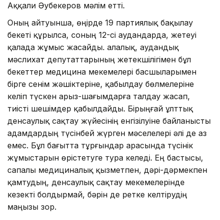
Аққали Әубекеров мәлім етті.
Оның айтуынша, өңірде 19 партиялық бақылау
бекеті құрылса, соның 12-сі аудандарда, жетеуі
қалада жұмыс жасайды. Қалалық, аудандық
мәслихат депутаттарының жетекшілігімен бұл
бекеттер медицина мекемелері басшыларымен
бірге сенім жәшіктеріне, қабылдау бөлмелеріне
келіп түскен арыз-шағымдарға талдау жасап,
тиісті шешімдер қабылдайды. Бірыңғай ұлттық
денсаулық сақтау жүйесінің енгізілуіне байланысты
адамдардың түсінбей жүрген мәселелері әлі де аз
емес. Бұл бағытта тұрғындар арасында түсінік
жұмыстарын өрістетуге тура келеді. Ең бастысы,
сапалы медициналық қызметпен, дәрі-дәрмекпен
қамтудың, денсаулық сақтау мекемелерінде
кезекті болдырмай, бәрін де ретке келтірудің
маңызы зор.