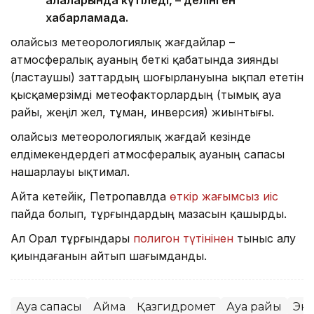
хабарламада.
Қолайсыз метеорологиялық жағдайлар –
атмосфералық ауаның беткі қабатында зиянды
(ластаушы) заттардың шоғырлануына ықпал ететін
қысқамерзімді метеофакторлардың (тымық ауа
райы, жеңіл жел, тұман, инверсия) жиынтығы.
Қолайсыз метеорологиялық жағдай кезінде
елдімекендердегі атмосфералық ауаның сапасы
нашарлауы ықтимал.
Айта кетейік, Петропавлда
өткір жағымсыз иіс
пайда болып, тұрғындардың мазасын қашырды.
Ал Орал тұрғындары
полигон түтінінен
тыныс алу
қиындағанын айтып шағымданды.
Ауа сапасы
Аймақ
Қазгидромет
Ауа райы
Эк