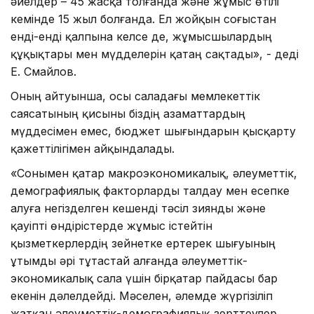
әйелдер – 45 жасқа толғанда және жұмыс өтілі
кемінде 15 жыл болғанда. Ел жойқын соғыстан
енді-енді қалпына келсе де, жұмысшылардың
құқықтары мен мүдделерін қатаң сақтады», - деді
Е. Смайлов.
Оның айтуынша, осы саладағы мемлекеттік
саясатының қисыны біздің азаматтардың
мүддесімен емес, бюджет шығындарын қысқарту
қажеттілігімен айқындалады.
«Сонымен қатар макроэкономикалық, әлеуметтік,
демографиялық факторларды талдау мен есепке
алуға негізделген кешенді тәсіл зиянды және
қауіпті өндірістерде жұмыс істейтін
қызметкерлердің зейнетке ертерек шығуының
ұтымды әрі тұтастай алғанда әлеуметтік-
экономикалық сала үшін бірқатар пайдасы бар
екенін дәлелдейді. Мәселен, әлемде жүргізіліп
жатқан әлеуметтік-демографиялық зерттеулер