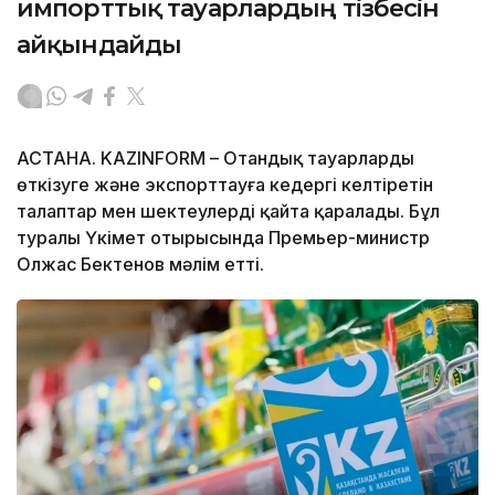
импорттық тауарлардың тізбесін
айқындайды
АСТАНА. KAZINFORM – Отандық тауарларды
өткізуге және экспорттауға кедергі келтіретін
талаптар мен шектеулерді қайта қаралады. Бұл
туралы Үкімет отырысында Премьер-министр
Олжас Бектенов мәлім етті.