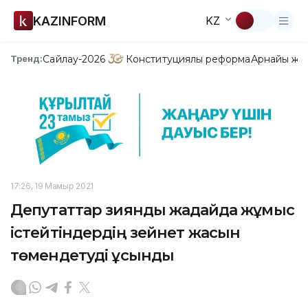
KAZINFORM
KZ
Сайлау-2026
Конституциялық реформа
Арнайы жо
Тренд:
17:26, 19 Мамыр 2021
Депутаттар зиянды жағдайда жұмыс
істейтіндердің зейнет жасын
төмендетуді ұсынды