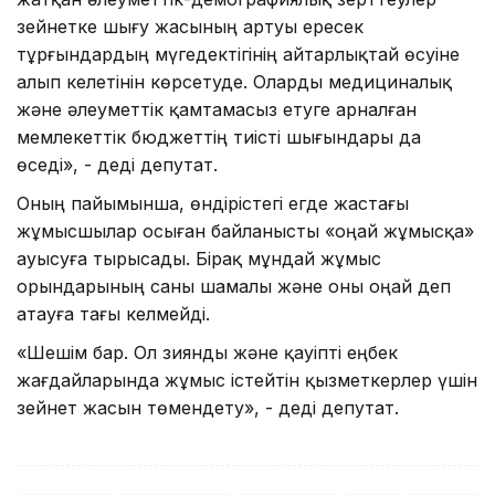
зейнетке шығу жасының артуы ересек
тұрғындардың мүгедектігінің айтарлықтай өсуіне
алып келетінін көрсетуде. Оларды медициналық
және әлеуметтік қамтамасыз етуге арналған
мемлекеттік бюджеттің тиісті шығындары да
өседі», - деді депутат.
Оның пайымынша, өндірістегі егде жастағы
жұмысшылар осыған байланысты «оңай жұмысқа»
ауысуға тырысады. Бірақ мұндай жұмыс
орындарының саны шамалы және оны оңай деп
атауға тағы келмейді.
«Шешім бар. Ол зиянды және қауіпті еңбек
жағдайларында жұмыс істейтін қызметкерлер үшін
зейнет жасын төмендету», - деді депутат.