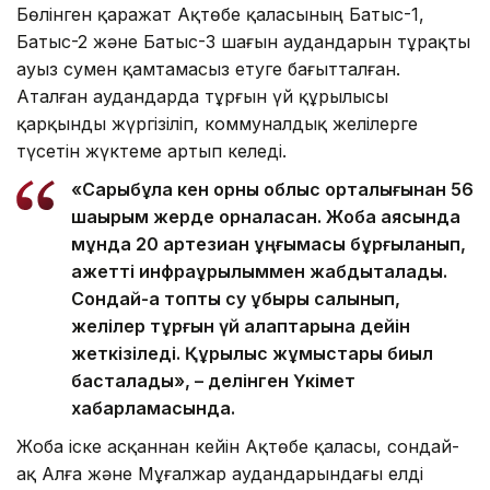
Бөлінген қаражат Ақтөбе қаласының Батыс-1,
Батыс-2 және Батыс-3 шағын аудандарын тұрақты
ауыз сумен қамтамасыз етуге бағытталған.
Аталған аудандарда тұрғын үй құрылысы
қарқынды жүргізіліп, коммуналдық желілерге
түсетін жүктеме артып келеді.
«Сарыбұлақ кен орны облыс орталығынан 56
шақырым жерде орналасқан. Жоба аясында
мұнда 20 артезиан ұңғымасы бұрғыланып,
қажетті инфрақұрылыммен жабдықталады.
Сондай-ақ топтық су құбыры салынып,
желілер тұрғын үй алаптарына дейін
жеткізіледі. Құрылыс жұмыстары биыл
басталады», – делінген Үкімет
хабарламасында.
Жоба іске асқаннан кейін Ақтөбе қаласы, сондай-
ақ Алға және Мұғалжар аудандарындағы елді