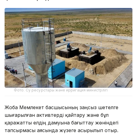
Фото: Су ресурстары және ирригация министрлігі
Жоба Мемлекет басшысының заңсыз шетелге
шығарылған активтерді қайтару және бұл
қаражатты елдің дамуына бағыттау жөніндегі
тапсырмасы аясында жүзеге асырылып отыр.