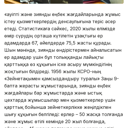
«Қауіпті және зиянды еңбек жағдайларында жұмыс
істеу қызметкерлердің денсаулығына теріс әсер
етеді. Статистикаға сәйкес, 2020 жылы елімізде
өмір сүрудің орташа күтілетін ұзақтығы ер
адамдарда 67, әйелдерде 75,5 жасты құрады.
Шын мәнінде, зиянды өндірістермен айналысатын
ер адамдар үшін бұл толыққанды лайықты
қарттыққа өз құқығын іске асыру мүмкіндігінің
жоқтығын білдіреді. 1956 жылы КСРО-ның
«Зейнетақымен қамсыздандыру туралы» Заңы 9-
бапта жерасты жұмыстарында, зиянды еңбек
жағдайлары бар жұмыстарда және ыстық
цехтарда жұмысшылар мен қызметкерлер үшін
қарттық бойынша зейнеткерлікке жеңілдікпен
шығу құқығын белгіледі: ерлер – 50 жасқа толғанда
және жұмыс өтілі кемінде 20 жыл болғанда,