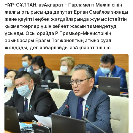
НҰР-СҰЛТАН. ҚазАқпарат – Парламент Мәжілісінің
жалпы отырысында депутат Ерлан Смайлов зиянды
және қауіпті еңбек жағдайларында жұмыс істейтін
қызметкерлер үшін зейнет жасын төмендетуді
ұсынды. Осы орайда ҚР Премьер-Министрінің
орынбасары Ералы Тоғжановтың атына суал
жолдады, деп хабарлайды ҚазАқпарат тілшісі.