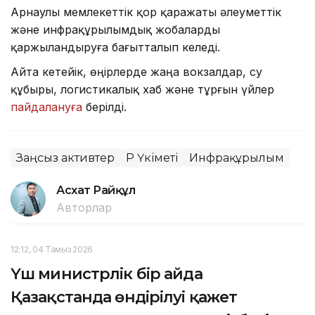
Арнаулы мемлекеттік қор қаражаты әлеуметтік
және инфрақұрылымдық жобаларды
қаржыландыруға бағытталып келеді.
Айта кетейік, өңірлерде жаңа вокзалдар, су
құбыры, логистикалық хаб және тұрғын үйлер
пайдалануға
берілді.
Заңсыз активтер
ҚР Үкіметі
Инфрақұрылым
Асхат Райқұл
Авторлар
12:12, 04 Тамыз 2026
Үш министрлік бір айда
Қазақстанда өндірілуі қажет