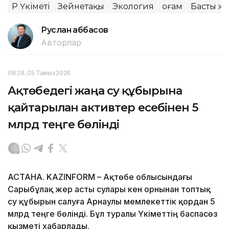
ҚР Үкіметі
Зейнетақы
Экология
Қоғам
Басты ж
Руслан Ғаббасов
Авторлар
08:28, 05 Тамыз 2026
Ақтөбедегі жаңа су құбырына
қайтарылған активтер есебінен 5
млрд теңге бөлінді
АСТАНА. KAZINFORM – Ақтөбе облысындағы
Сарыбұлақ жер асты сулары кен орнынан топтық
су құбырын салуға Арнаулы мемлекеттік қордан 5
млрд теңге бөлінді. Бұл туралы Үкіметтің баспасөз
қызметі хабарлады.