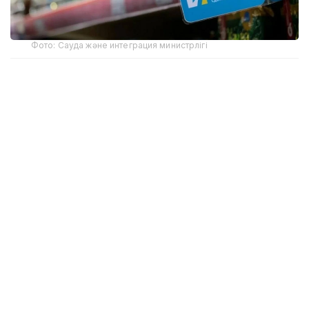
Фото: Сауда және интеграция министрлігі
- Отандық өндірушілер өз өнімдерін өткізу
кезінде негізсіз әрі басы артық әкімшілік
талаптарға тап болмауға тиіс. Сауда
министрлігі мүдделі мемлекеттік
органдармен және «Атамекен»
палатасымен бірлесіп, отандық тауарларды
өткізуге және экспорттауға кедергі
келтіретін талаптар мен шектеулерді қайта
қарап, оларды жою жөнінде нақты шаралар
қабылдасын. Барлық талаптар бір құжатта
жинақталып, жалпыға қолжетімді ақпараттық
жүйеде нақты көрініс табуға тиіс, - деді О.
Бектенов.