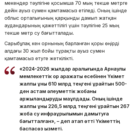
мекендер тәулігіне қосымша 70 мың текше метрге
дейін ауыз сумен қамтамасыз етіледі. Оның ішінде
облыс орталығының қарқынды дамып жатқан
аудандарының қажеттілігі үшін тәулігіне 25 мың
текше метр су бағытталады.
Сарыбұлақ кен орнының барланған қоры өңірді
алдағы 30 жыл бойы тұрақты ауыз сумен
қамтамасыз етуге жеткілікті.
«2024-2026 жылдар аралығында Арнаулы
мемлекеттік қор қаражаты есебінен Үкімет
жалпы құны 610 млрд теңгені құрайтын 500-
ден астам әлеуметтік жобаны
қаржыландыруды мақұлдады. Оның ішінде
жалпы құны 226,5 млрд теңгені құрайтын 267
жоба су инфрақұрылымын дамытуға
бағытталған», – деп атап өтті Үкіметтің
баспасөз қызметі.