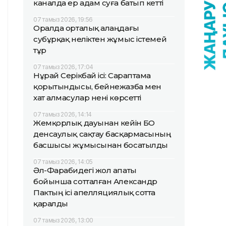
каналда ер адам суға батып кетті
07 тамыз 2026, 19:56
Оралда орталық алаңдағы
субұрқақ неліктен жұмыс істемей
тұр
07 тамыз 2026, 17:04
Нұрай Серікбай ісі: Сараптама
қорытындысы, бейнежазба мен
хат алмасулар нені көрсетті
07 тамыз 2026, 14:14
Жемқорлық дауынан кейін БҚО
денсаулық сақтау басқармасының
басшысы жұмысынан босатылды
07 тамыз 2026, 14:05
Әл-Фарабидегі жол апаты
бойынша сотталған Александр
Пактың ісі апелляциялық сотта
қаралды
07 тамыз 2026, 13:00