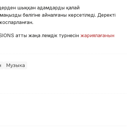
лдерден шыққан адамдарды қалай
аңызды бөлігіне айналғаны көрсетіледі. Деректі
жоспарланған.
SIONS атты жаңа әлемдік турнесін
жариялағанын
н
Музыка