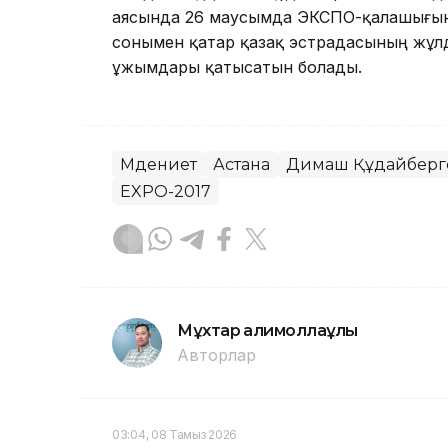
аясында 26 маусымда ЭКСПО-қалашығын
сонымен қатар қазақ эстрадасының жұ
ұжымдары қатысатын болады.
Мәдениет
Астана
Димаш Құдайберг
EXPO-2017
Мұхтар Қалимоллаұлы
Авторлар
03:04, 08 Тамыз 2026