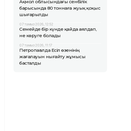
Ақмол облысындағы сенбілік
барысында 80 тоннаға жуық қоқыс
шығарылды
07 тамыз 2026, 12:52
Семейде бір күнде қайда аялдап,
не көруге болады
07 тамыз 2026, 11:17
Петропавлда Есіл өзенінің
жағалауын нығайту жұмысы
басталды