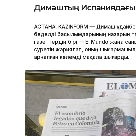
Димаштың Испаниядағы ф
АСТАНА. KAZINFORM — Димаш Құдайб
беделді басылымдарының назарын тағ
газеттердің бірі — El Mundo жаңа са
суретін жариялап, оның шығармашы
арналған көлемді мақала шығарды.