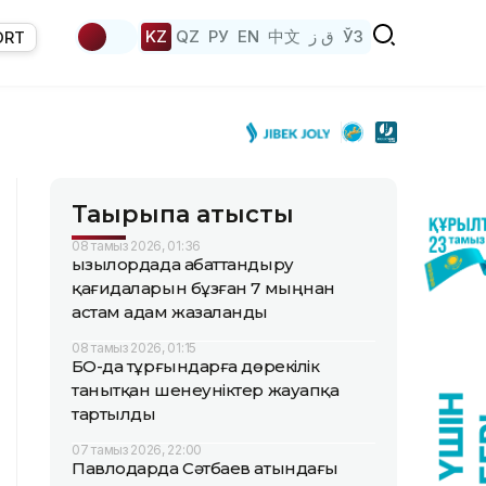
KZ
QZ
РУ
EN
中文
ق ز
ЎЗ
ORT
Тақырыпқа қатысты
08 тамыз 2026, 01:36
Қызылордада абаттандыру
қағидаларын бұзған 7 мыңнан
астам адам жазаланды
08 тамыз 2026, 01:15
БҚО-да тұрғындарға дөрекілік
танытқан шенеуніктер жауапқа
тартылды
07 тамыз 2026, 22:00
Павлодарда Сәтбаев атындағы