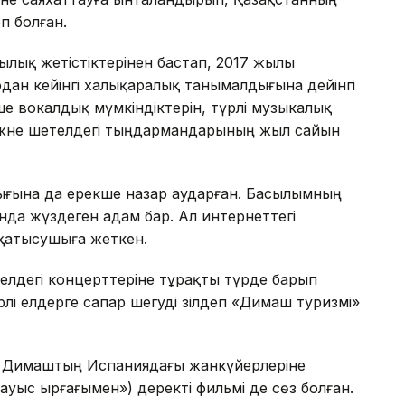
п болған.
қ жетістіктерінен бастап, 2017 жылы
дан кейінгі халықаралық танымалдығына дейінгі
ше вокалдық мүмкіндіктерін, түрлі музыкалық
н және шетелдегі тыңдармандарының жыл сайын
ығына да ерекше назар аударған. Басылымның
да жүздеген адам бар. Ал интернеттегі
қатысушыға жеткен.
елдегі концерттеріне тұрақты түрде барып
рлі елдерге сапар шегуді әзілдеп «Димаш туризмі»
ң Димаштың Испаниядағы жанкүйерлеріне
ауыс ырғағымен») деректі фильмі де сөз болған.