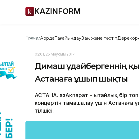
KAZINFORM
Ақорда
Тағайындау
Заң және тәртіп
Дерекқор
Тренд:
02:01, 25 Маусым 2017
Димаш Құдайбергеннің қ
Астанаға ұшып шықты
АСТАНА. ҚазАқпарат - Қытайлық бір т
концертін тамашалау үшін Астанаға 
тілшісі.