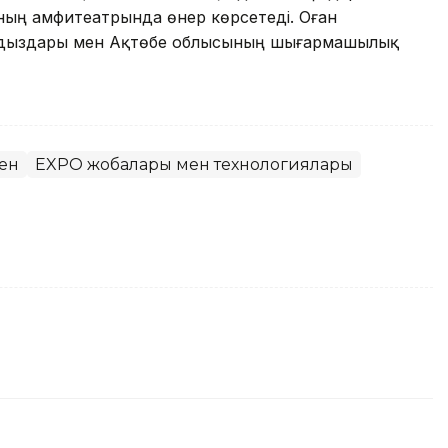
ың амфитеатрында өнер көрсетеді. Оған
лдыздары мен Ақтөбе облысының шығармашылық
ен
EXPO жобалары мен технологиялары