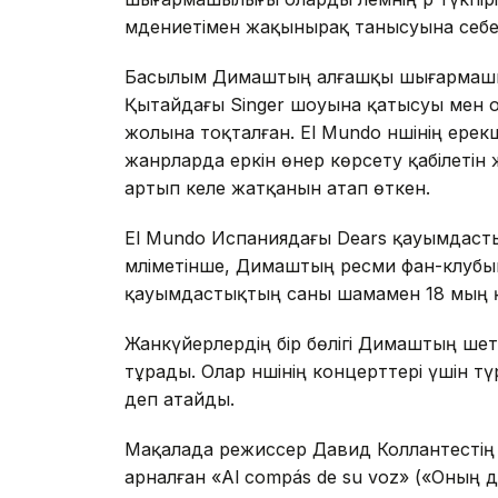
мәдениетімен жақынырақ танысуына себе
Басылым Димаштың алғашқы шығармашылы
Қытайдағы Singer шоуына қатысуы мен о
жолына тоқталған. El Mundo әншінің ерек
жанрларда еркін өнер көрсету қабілеті
артып келе жатқанын атап өткен.
El Mundo Испаниядағы Dears қауымдаст
мәліметінше, Димаштың ресми фан-клубын
қауымдастықтың саны шамамен 18 мың 
Жанкүйерлердің бір бөлігі Димаштың шет
тұрады. Олар әншінің концерттері үшін тү
деп атайды.
Мақалада режиссер Давид Коллантесті
арналған «Al compás de su voz» («Оның д