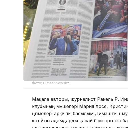
Фото: Dimashnewskz
Мақала авторы, журналист Ракель Р. И
клубының мүшелері Мария Хосе, Кристин
әңгімелері арқылы басылым Димаштың муз
істейтін адамдарды қалай біріктіргенін 
шығармашылығы оларды әлемнің әр түкпі