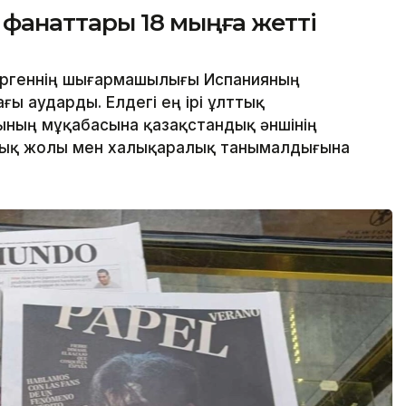
анаттары 18 мыңға жетті
ергеннің шығармашылығы Испанияның
ы аударды. Елдегі ең ірі ұлттық
нының мұқабасына қазақстандық әншінің
лық жолы мен халықаралық танымалдығына