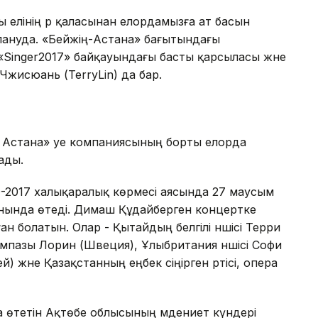
ты елінің әр қаласынан елордамызға ат басын
лануда. «Бейжің-Астана» бағытындағы
Singer2017» байқауындағы басты қарсыласы және
ьЧжисюань (TerryLin) да бар.
Астана» әуе компаниясының борты елорда
ады.
-2017 халықаралық көрмесі аясында 27 маусым
нында өтеді. Димаш Құдайберген концертке
ан болатын. Олар - Қытайдың белгілі әншісі Терри
мпазы Лорин (Швеция), Ұлыбритания әншісі Софи
 және Қазақстанның еңбек сіңірген әртісі, опера
өтетін Ақтөбе облысының мәдениет күндері