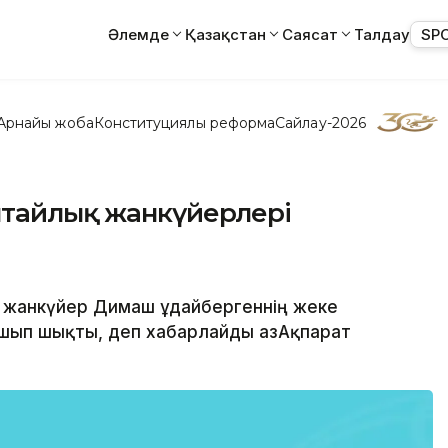
Әлемде
Қазақстан
Саясат
Талдау
SP
Арнайы жоба
Конституциялық реформа
Сайлау-2026
ытайлық жанкүйерлері
оп жанкүйер Димаш Құдайбергеннің жеке
ұшып шықты, деп хабарлайды ҚазАқпарат