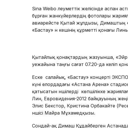
Sina Weibo әлеуметтік желісінде аспан ас
бұрған жанкүйерлердің фотолары жария
авиарейсте Қытай жұлдызы, Димаштың «
«Бастау» ән кешінің құрметті қонағы Лин
Қытайлық қонақтардың жазуынша, «Эйр 
әуежайына таңғы сағат 07.20-да келіп қон
Еске салайық, «Бастау» концерті ЭКСПО
күні елордадағы «Астана Арена» стадио
қатысатын әншілерді көпшілікке жариялағ
Лин, Евровидения-2012 байқауының жеңі
Элис Бекстор, Кристина Орбакайте (Ресей)
әншісі Майра Мұхамедқызы.
Сондай-ақ Димаш Құдайберген Астанада 