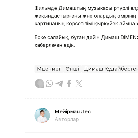
Фильмде Димаштың музыкасы әртүрлі е
жақындастырғаны және олардың өмірінің м
картинаның көрсетілімі қыркүйек айына 
Еске салайық, бұған дейін Димаш DiMEN
хабарлаған едік.
Мәдениет
Әнші
Димаш Құдайберге
Мейірман Лес
Авторлар