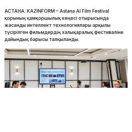
АСТАНА. KAZINFORM – Astana AI Film Festival
қорының қамқоршылық кеңесі отырысында
жасанды интеллект технологиялары арқылы
түсірілген фильмдердің халықаралық фестиваліне
дайындық барысы талқыланды.
Фото: AAIFF