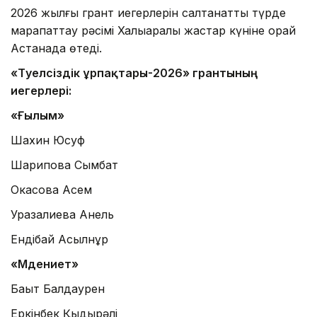
2026 жылғы грант иегерлерін салтанатты түрде
марапаттау рәсімі Халықаралық жастар күніне орай
Астанада өтеді.
«Тәуелсіздік ұрпақтары-2026» грантының
иегерлері:
«Ғылым»
Шахин Юсуф
Шарипова Сымбат
Окасова Асем
Уразалиева Анель
Ендібай Асылнұр
«Мәдениет»
Бақыт Балдаурен
Еркінбек Қыдырәлі