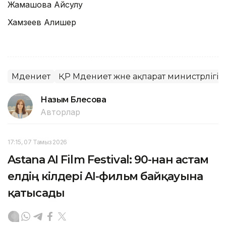
Жамашова Айсулу
Хамзеев Алишер
Мәдениет
ҚР Мәдениет және ақпарат министрлігі
Назым Бөлесова
Авторлар
17:15, 07 Тамыз 2026
Astana AI Film Festival: 90-нан астам
елдің өкілдері AI-фильм байқауына
қатысады