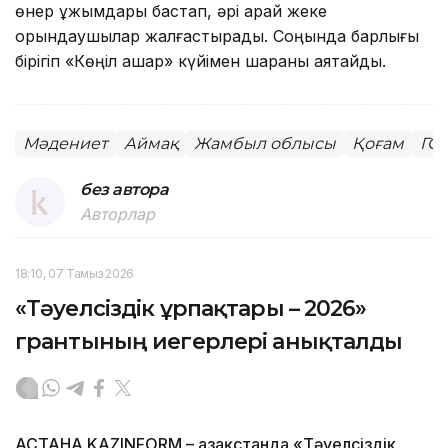
өнер ұжымдары бастап, әрі қарай жеке
орындаушылар жалғастырады. Соңында барлығы
бірігіп «Көңіл ашар» күйімен шараны аяқтайды.
Мәдениет
Аймақ
Жамбыл облысы
Қоғам
ГО
без автора
Авторлар
18:10, 07 Тамыз 2026
«Тәуелсіздік ұрпақтары – 2026»
грантының иегерлері анықталды
АСТАНА.KAZINFORM – Қазақстанда «Тәуелсіздік