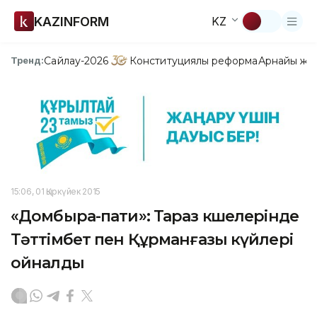
KAZINFORM
KZ
Сайлау-2026
Конституциялық реформа
Арнайы жо
Тренд:
15:06, 01 Қыркүйек 2015
«Домбыра-пати»: Тараз көшелерінде
Тәттімбет пен Құрманғазы күйлері
ойналды