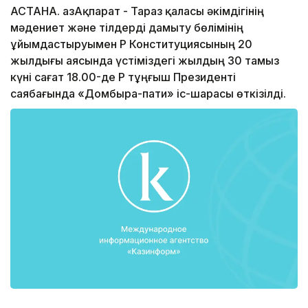
АСТАНА. ҚазАқпарат - Тараз қаласы әкімдігінің
мәдениет және тілдерді дамыту бөлімінің
ұйымдастыруымен ҚР Конституциясының 20
жылдығы аясында үстіміздегі жылдың 30 тамыз
күні сағат 18.00-де ҚР тұңғыш Президенті
саябағында «Домбыра-пати» іс-шарасы өткізілді.