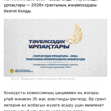
ұрпақтары — 2026» грантының жеңімпаздары
белгілі болды.
Фото: Мәдениет және ақпарат министрлігі
Конкурстық комиссияның шешімімен ең жоғары
ұпай жинаған 30 жас қазақстандық іріктелді. Әр грант
иегеріне өз жобасын жүзеге асыру үшін мемлекет