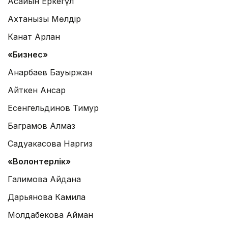
Асайын Еркегүл
Ахтанқызы Мөлдір
Канат Арлан
«Бизнес»
Анарбаев Бауыржан
Айткен Ансар
Есенгельдинов Тимур
Баграмов Алмаз
Садуакасова Наргиз
«Волонтерлік»
Галимова Айдана
Дарьянова Камила
Молдабекова Айман