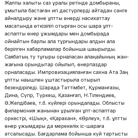
Жалпы халықтық саз құралы ретінде домбыраны,
ұмытыла бастаған игі дәстүрлерді қайтадан сәнге
айналдыру және ұлттық өнерді насихаттау
мақсатында өткізіліп отырған осы шара ұлт-
аспаптық өнер ұжымдары мен домбырада
ойнайтын барлық қала тұрғындары алдын ала
берілген хабарламалар бойынша шақырылды.
Саябақтың ту тұғыры орналасқан алаңқайының жан-
жағына орындықтар қойылып, өнерпаздар
орналасады. Импровизацияланған сахна Ата Заң
ұлттық нақышпен ұштастырыла отырып
безендіріледі. Шарада Тәттімбет, Құрманғазы,
Дина, Сүгір, Түркеш, Қазанғап, Н.Тілендиев,
Ә.Желдібаев, т.б. күйлері орындалады. Облыстық
филармония жанынан құрылған ұлт-аспаптар
оркестрі, «Шың», «Қарахан», «Өрлеу», т.б. ұлттық
өнер ұжымдары да мерекелік іс-шараға
атсалысады. Бағдарлама бойынша күй тартысты