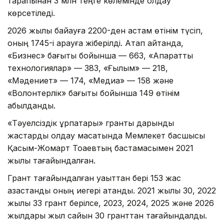
тарапынан 3 млн теңге көлемінде қолдау
көрсетіледі.
2026 жылы байқауға 2200-ден астам өтінім түсіп,
оның 1745-і қарауға жіберілді. Атап айтқанда,
«Бизнес» бағыты бойынша — 663, «Ақпараттық
технологиялар» — 383, «Ғылым» — 218,
«Мәдениет» — 174, «Медиа» — 158 және
«Волонтерлік» бағыты бойынша 149 өтінім
қабылданды.
«Тәуелсіздік ұрпақтары» гранты дарынды
жастарды қолдау мақсатында Мемлекет басшысы
Қасым-Жомарт Тоқаевтың бастамасымен 2021
жылы тағайындалған.
Грант тағайындалған уақыттан бері 153 жас
қазақстандық оның иегері атанды. 2021 жылы 30, 2022
жылы 33 грант берілсе, 2023, 2024, 2025 және 2026
жылдары жыл сайын 30 гранттан тағайындалды.