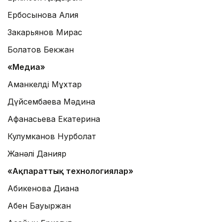
Ербосынова Алия
Закарьянов Мирас
Болатов Бекжан
«Медиа»
Аманкелді Мұхтар
Дүйсембаева Мәдина
Афанасьева Екатерина
Кулумканов Нурболат
Жанәлі Данияр
«Ақпараттық технологиялар»
Абикенова Диана
Абен Бауыржан