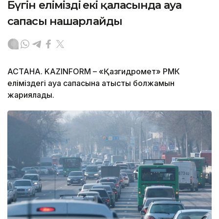
Бүгін еліміздің екі қаласында ауа
сапасы нашарлайды
АСТАНА. KAZINFORM – «Қазгидромет» РМК
еліміздегі ауа сапасына қатысты болжамын
жариялады.