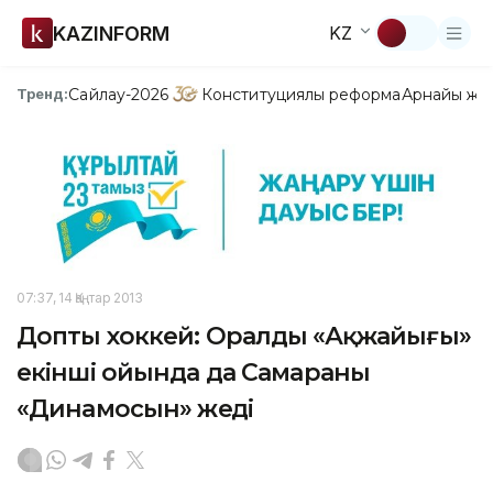
KAZINFORM
KZ
Сайлау-2026
Конституциялық реформа
Арнайы жо
Тренд:
07:37, 14 Қаңтар 2013
Допты хоккей: Оралдың «Ақжайығы»
екінші ойында да Самараның
«Динамосын» жеңді