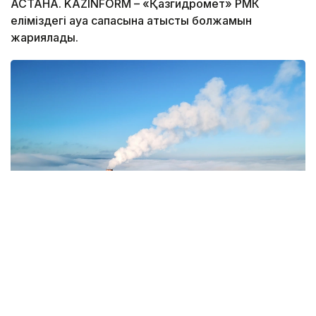
АСТАНА. KAZINFORM – «Қазгидромет» РМК
еліміздегі ауа сапасына қатысты болжамын
жариялады.
Фото: Magnific.com
5 тамызда қолайсыз метеорологиялық
жағдайлар Ақтөбе қалаласында күтіледі, –
делінген хабарламада.