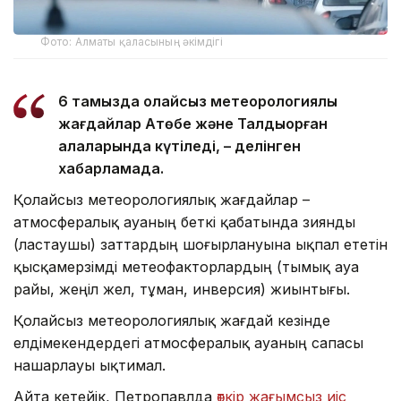
Фото: Алматы қаласының әкімдігі
6 тамызда қолайсыз метеорологиялық
жағдайлар Ақтөбе және Талдықорған
қалаларында күтіледі, – делінген
хабарламада.
Қолайсыз метеорологиялық жағдайлар –
атмосфералық ауаның беткі қабатында зиянды
(ластаушы) заттардың шоғырлануына ықпал ететін
қысқамерзімді метеофакторлардың (тымық ауа
райы, жеңіл жел, тұман, инверсия) жиынтығы.
Қолайсыз метеорологиялық жағдай кезінде
елдімекендердегі атмосфералық ауаның сапасы
нашарлауы ықтимал.
Айта кетейік, Петропавлда
өткір жағымсыз иіс