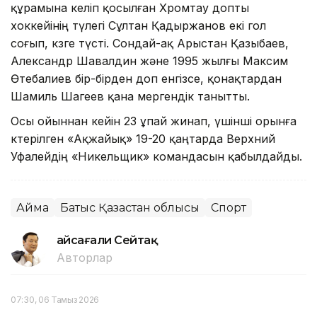
құрамына келіп қосылған Хромтау допты
хоккейінің түлегі Сұлтан Қадыржанов екі гол
соғып, көзге түсті. Сондай-ақ Арыстан Қазыбаев,
Александр Шавалдин және 1995 жылғы Максим
Өтебалиев бір-бірден доп енгізсе, қонақтардан
Шамиль Шагеев қана мергендік танытты.
Осы ойыннан кейін 23 ұпай жинап, үшінші орынға
көтерілген «Ақжайық» 19-20 қаңтарда Верхний
Уфалейдің «Никельщик» командасын қабылдайды.
Аймақ
Батыс Қазақстан облысы
Спорт
Ғайсағали Сейтақ
Авторлар
07:30, 06 Тамыз 2026