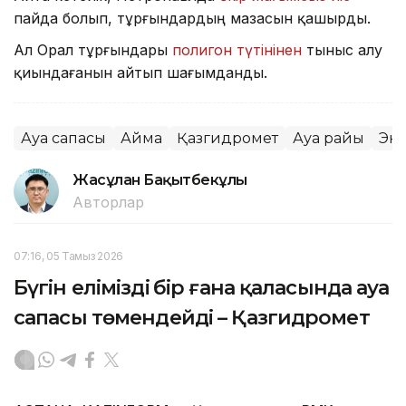
пайда болып, тұрғындардың мазасын қашырды.
Ал Орал тұрғындары
полигон түтінінен
тыныс алу
қиындағанын айтып шағымданды.
Ауа сапасы
Аймақ
Қазгидромет
Ауа райы
Эк
Жасұлан Бақытбекұлы
Авторлар
07:16, 05 Тамыз 2026
Бүгін еліміздің бір ғана қаласында ауа
сапасы төмендейді – Қазгидромет