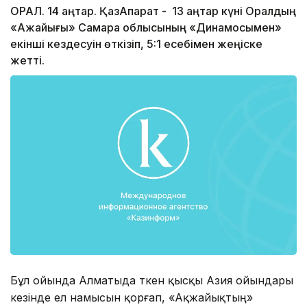
ОРАЛ. 14 қаңтар. ҚазАқпарат - 13 қаңтар күні Оралдың
«Ақжайығы» Самара облысының «Динамосымен»
екінші кездесуін өткізіп, 5:1 есебімен жеңіске
жетті.
Бұл ойында Алматыда өткен қысқы Азия ойындары
кезінде ел намысын қорғап, «Ақжайықтың»