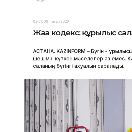
09:01, 09 Тамыз 2026
Жаңа кодекс: құрылыс са
АСТАНА. KAZINFORM – Бүгін - құрылысш
шешімін күткен мәселелер аз емес. Кә
саланың бүгінгі ахуалын саралады.