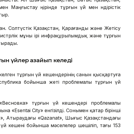
 Маңғыстау өңірінде тұрғын үй мен өндірістік
тыр.
аған. Солтүстік Қазақстан, Қарағанды және Жетісу
нистрлік мұны ірі инфрақұрылымдық және тұрғын
тырады.
ын үйлер азайып келеді
елген тұрғын үй кешендерінің санын қысқартуға
спублика бойынша жеті проблемалы тұрғын үй
Весновка» тұрғын үй кешендері проблемалы
а «Esentai City» енгізілді. Сонымен қатар бірінші
, Атыраудағы «Qazanat», Шығыс Қазақстандағы
үй кешені бойынша мәселелер шешіліп, тағы 153