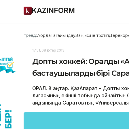
KAZINFORM
Ақорда
Тағайындау
Заң және тәртіп
Дерекқор
Тренд:
17:51, 08 Қаңтар 2013
Допты хоккей: Оралдың 
бастаушылардың бірі Сар
ОРАЛ. 8 қаңтар. ҚазАқпарат - Допты 
лигасының екінші тобында ойнайтын О
айдынында Саратовтың «Универсалы