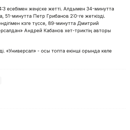
:3 есебімен жеңіске жетті. Алдымен 34-минутта
 51-минутта Петр Грибанов 2:0-ге жеткізді.
дігімен көзге түссе, 89-минутта Дмитрий
ерсалдан» Андрей Кабанов хет-триктің авторы
еді. «Универсал» - осы топта екінші орында келе