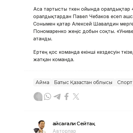
Аса тартысты өткен ойында оралдықтар 4
оралдықтардан Павел Чебаков есеп ашса,
Сонымен қатар Алексей Шавалдин мерген
Пономаренко жеңіс добын соқты. «Унив
атанды.
Ертең қос команда екінші кездесуін өткіз
жатқан команда.
Аймақ
Батыс Қазақстан облысы
Спорт
Ғайсағали Сейтақ
Авторлар