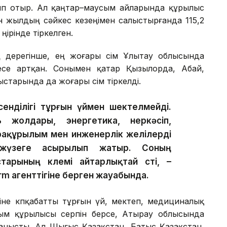
п отыр. Ал қаңтар–маусым айларында құрылыс
н жылдың сәйкес кезеңімен салыстырғанда 115,2
ңірінде тіркелген.
ң дерегінше, ең жоғары өсім Ұлытау облысында
есе артқан. Сонымен қатар Қызылорда, Абай,
старында да жоғары өсім тіркелді.
сенділігі тұрғын үймен шектелмейді.
жолдары, энергетика, өнеркәсіп,
фрақұрылым мен инженерлік желілерді
жүзеге асырылып жатыр. Соның
арының көлемі айтарлықтай өсті, –
rm агенттігіне берген жауабында.
уіне көпқабатты тұрғын үй, мектеп, медициналық
ым құрылысы серпін берсе, Атырау облысында
йланысты. Ал Шығыс Қазақстан, Батыс Қазақстан,