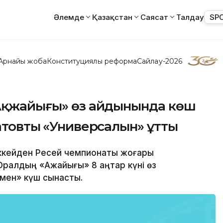
Әлемде
Қазақстан
Саясат
Талдау
SP
Арнайы жоба
Конституциялық реформа
Сайлау-2026
«Ақжайығы» өз айдынында көш
атовтың «Универсалын» ұтты
хоккейден Ресей чемпионаты жоғары
ралдың «Ақжайығы» 8 қаңтар күні өз
мен» күш сынасты.