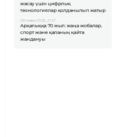
жасау үшін цифрлық
технологиялар қолданылып жатыр
08 тамыз 2026, 21:27
Арқалыққа 70 жыл: жаңа жобалар,
спорт және қаланың қайта
жандануы