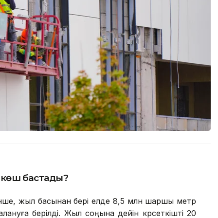
р көш бастады?
нше, жыл басынан бері елде 8,5 млн шаршы метр
ануға берілді. Жыл соңына дейін көрсеткішті 20