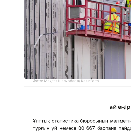
Фото: Мақсат Шағырбаев/ Kazinform
Қай өңі
Ұлттық статистика бюросының мәліметі
тұрғын үй немесе 80 667 баспана пайдал