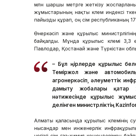
млн шаршы метрге жеткізу жоспарланы
жұмыстарының нақты көлем индексі өтке
пайызды құрап, оң өсім республиканың 17 ө
Өнеркәсіп және құрылыс министрлігіні
байқалды. Мұнда құрылыс көлемі 3,3 
Павлодар, Қостанай және Түркістан облы
– Бұл өңірлерде құрылыс бел
Теміржол және автомобиль 
агроөнеркәсіп, әлеуметтік ин
дамыту жобалары қатар 
нәтижесінде құрылыс жұмыст
делінген министрліктің Kazinfo
Алматы қаласында құрылыс көлемінің өс
нысандар мен инженерлік инфрақұрыл
негізгі өсім газ-химия кешендерімен ба