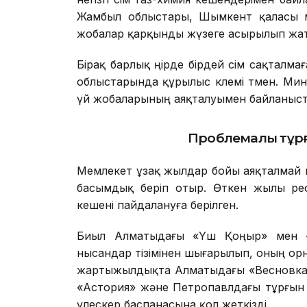
Жамбыл облыстары, Шымкент қаласы мен
жобалар қарқынды жүзеге асырылып жа
Бірақ барлық өңірде бірдей өсім сақталм
облыстарында құрылыс көлемі төмен. Ми
үй жобаларының аяқталуымен байланыс
Проблемалы тұрғ
Мемлекет ұзақ жылдар бойы аяқталмай к
басымдық беріп отыр. Өткен жылы ре
кешені пайдалануға берілген.
Биыл Алматыдағы «Үш Қоңыр» мен «
нысандар тізімінен шығарылып, оның орнын
жартыжылдықта Алматыдағы «Весновка»
«Астория» және Петропавлдағы тұрғын 
үлескер баспанасына қол жеткізді.