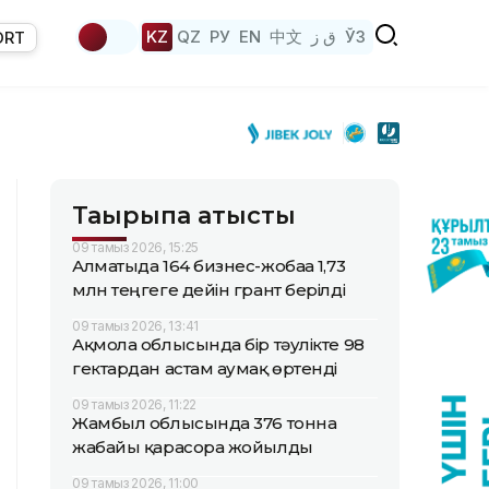
KZ
QZ
РУ
EN
中文
ق ز
ЎЗ
ORT
Тақырыпқа қатысты
09 тамыз 2026, 15:25
Алматыда 164 бизнес-жобаға 1,73
млн теңгеге дейін грант берілді
09 тамыз 2026, 13:41
Ақмола облысында бір тәулікте 98
гектардан астам аумақ өртенді
09 тамыз 2026, 11:22
Жамбыл облысында 376 тонна
жабайы қарасора жойылды
09 тамыз 2026, 11:00