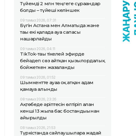
Түйемді 2 млн теңгеге сұрағандар
болды – түйеші келіншек
09 тамыз 2026, 07:31
Бүгін Астана мен Алматыда және
тағы екі қалада ауа сапасы
нашарлайды
09 тамыз 2026, 04:11
TikТok-тағы тікелей эфирде
бейәдеп сөз айтқан қызылордалық
бойжеткен жазаланды
09 тамыз 2026, 01:52
Шымкентте ауаға оқ атқан адам
қамауға алынды
08 тамыз 2026, 23:26
Ақтөбеде әріптесін өлтіріп алған
кенші 13 жылға бас бостандығынан
айырылды
08 тамыз 2026, 21:53
Түркістанда сайлаушыларға жағдай