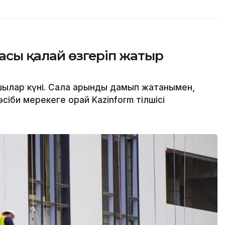
ласы қалай өзгеріп жатыр
ылар күні. Сала қарқынды дамып жатқанымен,
сіби мерекеге орай Kazinform тілшісі