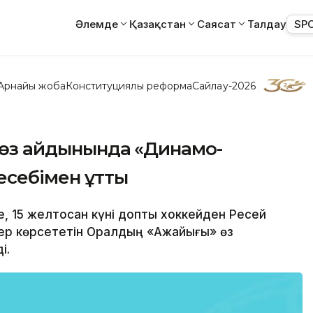
Әлемде
Қазақстан
Саясат
Талдау
SP
Арнайы жоба
Конституциялық реформа
Сайлау-2026
» өз айдынында «Динамо-
 есебімен ұтты
е, 15 желтоқсан күні допты хоккейден Ресей
ер көрсететін Оралдың «Ақжайығы» өз
і.