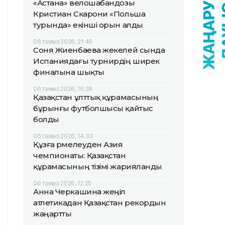
«Астана» велошабандозы
Кристиан Скарони «Польша
турында» екінші орын алды
06 тамыз 2026, 21:46
Соня Жиенбаева жекелей сында
Испаниядағы турнирдің ширек
финалына шықты
06 тамыз 2026, 16:28
Қазақстан ұлттық құрамасының
бұрынғы футболшысы қайтыс
болды
06 тамыз 2026, 14:33
Құзға өрмелеуден Азия
чемпионаты: Қазақстан
құрамасының тізімі жарияланды
06 тамыз 2026, 12:25
Анна Черкашина жеңіл
атлетикадан Қазақстан рекордын
жаңартты