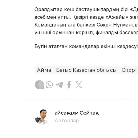
Оралдықтар көш бастаушылардың бірі «Д
есебімен ұтты. Қазіргі кезде «Ақжайық» ж
Команданың аға бапкері Сәкен Нұғмано
үшінші орыннан көрініп, финалдық бәсеке
Бүгін аталған командалар екінші кездесуін
Аймақ
Батыс Қазақстан облысы
Спорт
Ғайсағали Сейтақ
Авторлар