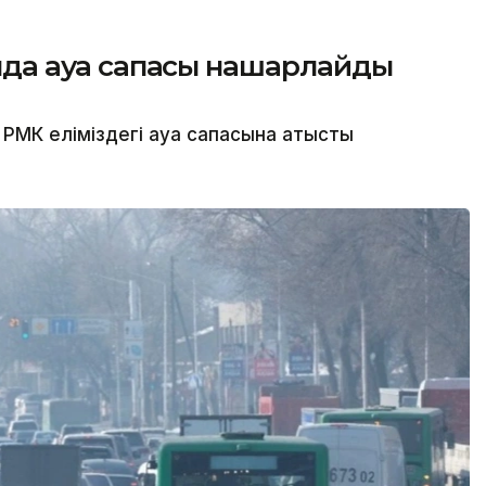
сында ауа сапасы нашарлайды
МК еліміздегі ауа сапасына қатысты