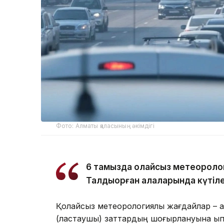
Фото: Алматы қаласының әкімдігі
6 тамызда қолайсыз метеороло
Талдықорған қалаларында күтіле
Қолайсыз метеорологиялық жағдайлар – а
(ластаушы) заттардың шоғырлануына ықпа