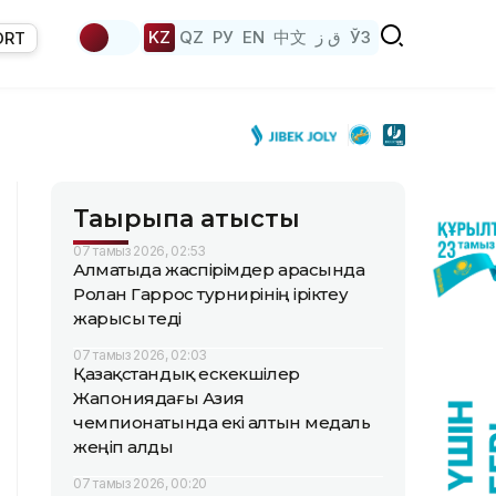
KZ
QZ
РУ
EN
中文
ق ز
ЎЗ
ORT
Тақырыпқа қатысты
07 тамыз 2026, 02:53
Алматыда жаөспірімдер арасында
Ролан Гаррос турнирінің іріктеу
жарысы өтеді
07 тамыз 2026, 02:03
Қазақстандық ескекшілер
Жапониядағы Азия
чемпионатында екі алтын медаль
жеңіп алды
07 тамыз 2026, 00:20