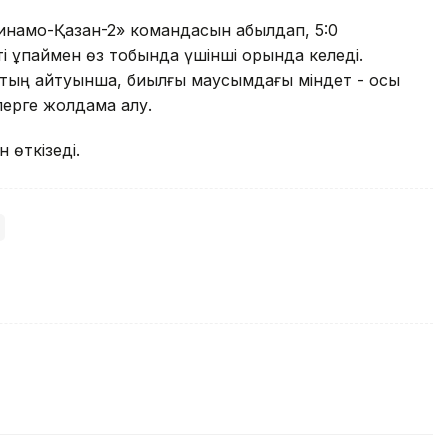
инамо-Қазан-2» командасын қабылдап, 5:0
еті ұпаймен өз тобында үшінші орында келеді.
втың айтуынша, биылғы маусымдағы міндет - осы
лерге жолдама алу.
 өткізеді.