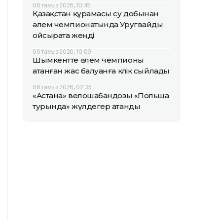
06 тамыз 2026, 10:45
Қазақстан құрамасы су добынан
әлем чемпионатында Уругвайды
ойсырата жеңді
06 тамыз 2026, 10:09
Шымкентте әлем чемпионы
атанған жас балуанға көлік сыйлады
06 тамыз 2026, 02:35
«Астана» велошабандозы «Польша
турында» жүлдегер атанды