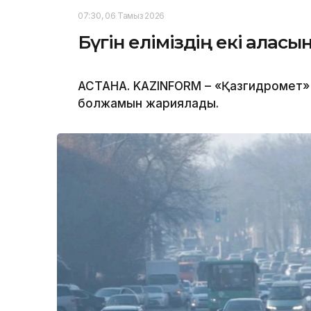
07:30, 06 Тамыз 2026
Бүгін еліміздің екі қала
АСТАНА. KAZINFORM – «Қазгидромет» Р
болжамын жариялады.