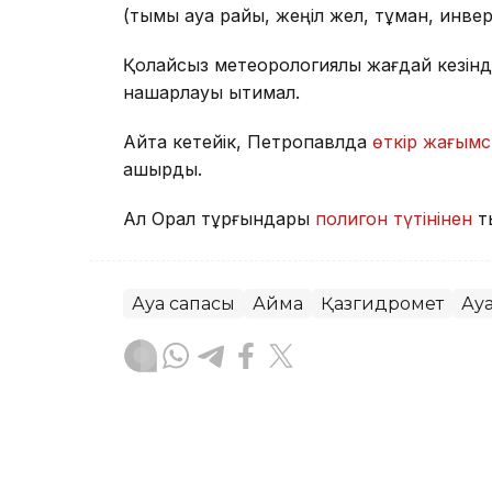
(тымық ауа райы, жеңіл жел, тұман, инве
Қолайсыз метеорологиялық жағдай кезінд
нашарлауы ықтимал.
Айта кетейік, Петропавлда
өткір жағымс
қашырды.
Ал Орал тұрғындары
полигон түтінінен
т
Ауа сапасы
Аймақ
Қазгидромет
Ау
Жасұлан Бақытбекұлы
Авторлар