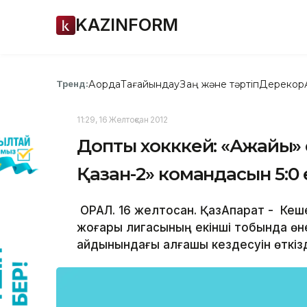
KAZINFORM
Ақорда
Тағайындау
Заң және тәртіп
Дерекқор
Тренд:
11:29, 16 Желтоқсан 2012
Допты хокккей: «Ақжайық
Қазан-2» командасын 5:0
ОРАЛ. 16 желтоқсан. ҚазАқпарат - Кеш
жоғары лигасының екінші тобында өн
айдынындағы алғашқы кездесуін өткізд