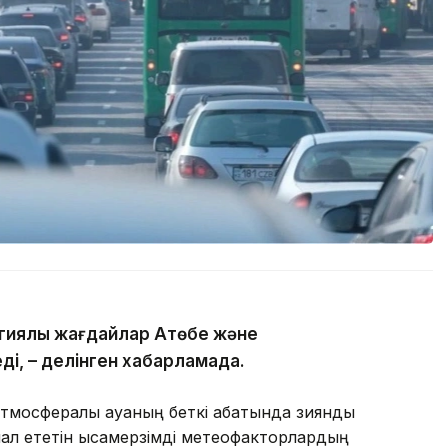
гиялық жағдайлар Ақтөбе және
ді, – делінген хабарламада.
тмосфералық ауаның беткі қабатында зиянды
л ететін қысқамерзімді метеофакторлардың