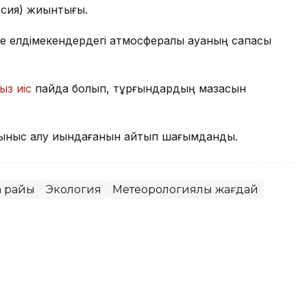
рсия) жиынтығы.
е елдімекендердегі атмосфералық ауаның сапасы
ыз иіс
пайда болып, тұрғындардың мазасын
ыныс алу қиындағанын айтып шағымданды.
а райы
Экология
Метеорологиялық жағдай