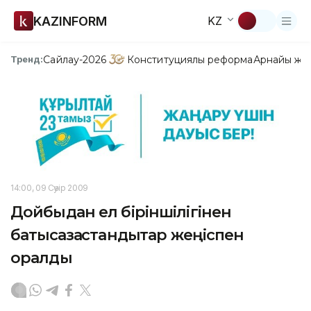
KAZINFORM
KZ
Сайлау-2026
Конституциялық реформа
Арнайы жо
Тренд:
14:00, 09 Сәуір 2009
Дойбыдан ел біріншілігінен
батысқазақстандықтар жеңіспен
оралды