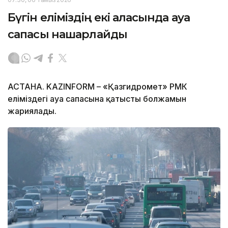
Бүгін еліміздің екі қаласында ауа
сапасы нашарлайды
АСТАНА. KAZINFORM – «Қазгидромет» РМК
еліміздегі ауа сапасына қатысты болжамын
жариялады.