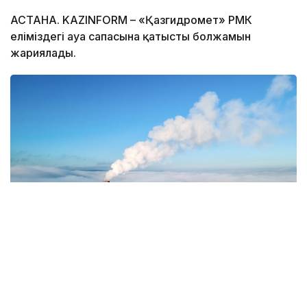
АСТАНА. KAZINFORM – «Қазгидромет» РМК
еліміздегі ауа сапасына қатысты болжамын
жариялады.
Фото: Magnific.com
5 тамызда қолайсыз метеорологиялық
жағдайлар Ақтөбе қалаласында күтіледі, –