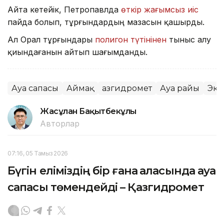
Айта кетейік, Петропавлда
өткір жағымсыз иіс
пайда болып, тұрғындардың мазасын қашырды.
Ал Орал тұрғындары
полигон түтінінен
тыныс алу
қиындағанын айтып шағымданды.
Ауа сапасы
Аймақ
Қазгидромет
Ауа райы
Эко
Жасұлан Бақытбекұлы
Авторлар
07:16, 05 Тамыз 2026
Бүгін еліміздің бір ғана қаласында ауа
сапасы төмендейді – Қазгидромет