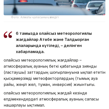
Фото: Алматы қаласының әкімдігі
6 тамызда қолайсыз метеорологиялық
жағдайлар Ақтөбе және Талдықорған
қалаларында күтіледі, – делінген
хабарламада.
Қолайсыз метеорологиялық жағдайлар –
атмосфералық ауаның беткі қабатында зиянды
(ластаушы) заттардың шоғырлануына ықпал ететін
қысқамерзімді метеофакторлардың (тымық ауа
райы, жеңіл жел, тұман, инверсия) жиынтығы.
Қолайсыз метеорологиялық жағдай кезінде
елдімекендердегі атмосфералық ауаның сапасы
нашарлауы ықтимал.