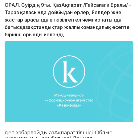
ОРАЛ. Сәуірдің 9-ы. ҚазАқпарат /Ғайсағали Ералы/ -
Тараз қаласында дойбыдан ерлер, әйелдер және
жастар арасында өткізілген ел чемпионатында
батысқазақстандықтар жалпыкомандалық есепте
бірінші орынды иеленді,
деп хабарлайды ҚазАқпарат тілшісі. Облыс