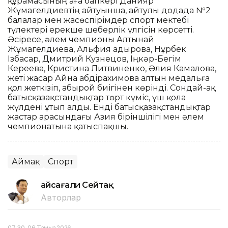
құрамасының аға бапкері Данияр
Жұмагелдиевтің айтуынша, айтулы додада №2
балалар мен жасөспірімдер спорт мектебі
түлектері ерекше шеберлік үлгісін көрсетті.
Әсіресе, әлем чемпионы Алтынай
Жұмагелдиева, Альфия Қадырова, Нұрбек
Ізбасар, Дмитрий Кузнецов, Іңкәр-Бегім
Кереева, Кристина Литвиненко, Әлия Камалова,
жеті жасар Айна Қабдірахимова алтын медальға
қол жеткізіп, абырой биігінен көрінді. Сондай-ақ
батысқазақстандықтар төрт күміс, үш қола
жүлдені ұтып алды. Енді батысқазақстандықтар
жастар арасындағы Азия біріншілігі мен әлем
чемпионатына қатыспақшы.
Аймақ
Спорт
Ғайсағали Сейтақ
Авторлар
07:30, 06 Тамыз 2026