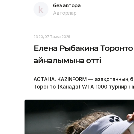
без автора
Авторлар
23:20, 07 Тамыз 2026
Елена Рыбакина Торонто 
айналымына өтті
АСТАНА. KAZINFORM — Қазақстанның бі
Торонто (Канада) WTA 1000 турнирін