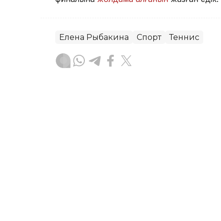
Елена Рыбакина
Спорт
Теннис
Ғайсағали Сейтақ
Авторлар
20:57, 07 Тамыз 2026
Соня Жиенбаева Испани
финалына жолдама алд