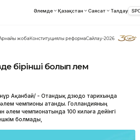
Әлемде
Қазақстан
Саясат
Талдау
SP
Арнайы жоба
Конституциялық реформа
Сайлау-2026
де бірінші болып әлем
/Ернұр Ақанбай/ - Отандық дзюдо тарихында
в әлем чемпионы атанды. Голландияның
 әлем чемпионатында 100 киләға дейінгі
ешкім болмады,