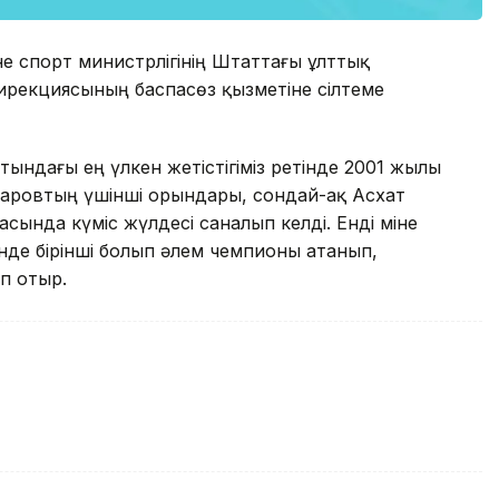
не спорт министрлігінің Штаттағы ұлттық
рекциясының баспасөз қызметіне сілтеме
тындағы ең үлкен жетістігіміз ретінде 2001 жылы
аровтың үшінші орындары, сондай-ақ Асхат
сында күміс жүлдесі саналып келді. Енді міне
е бірінші болып әлем чемпионы атанып,
п отыр.