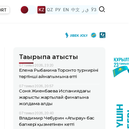
KZ
QZ
РУ
EN
中文
ق ز
ЎЗ
ORT
Тақырыпқа қатысты
07 тамыз 2026, 23:20
Елена Рыбакина Торонто турнирінің
төртінші айналымына өтті
07 тамыз 2026, 20:57
Соня Жиенбаева Испаниядағы
жарыстың жартылай финалына
жолдама алды
07 тамыз 2026, 20:40
Владимир Чебурин «Атырау» бас
бапкері қызметінен кетті