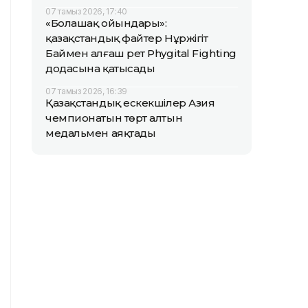
07 тамыз 2026, 17:40
«Болашақ ойындары»:
қазақстандық файтер Нұржігіт
Баймен алғаш рет Phygital Fighting
додасына қатысады
07 тамыз 2026, 16:39
Қазақстандық ескекшілер Азия
чемпионатын төрт алтын
медальмен аяқтады