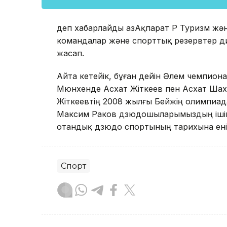
деп хабарлайды ҚазАқпарат ҚР Туризм жә
командалар және спорттық резервтер ди
жасап.
Айта кетейік, бұған дейін Әлем чемпиона
Мюнхенде Асхат Жіткеев пен Асхат Шах
Жіткеевтің 2008 жылғы Бейжің олимпиада
Максим Раков дзюдошыларымыздың ішінд
отандық дзюдо спортының тарихына ені
Спорт