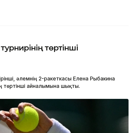
турнирінің төртінші
рінші, әлемнің 2-ракеткасы Елена Рыбакина
ің төртінші айналымына шықты.