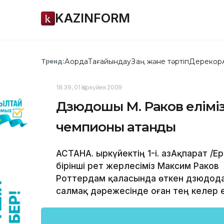
KAZINFORM
Ақорда
Тағайындау
Заң және тәртіп
Дерекқор
Тренд:
18:39, 01 Қыркүйек 2009
Дзюдошы М. Раков еліміз
чемпионы атанды
АСТАНА. Қыркүйектің 1-і. ҚазАқпарат 
бірінші рет жерлесіміз Максим Рако
Роттердам қаласында өткен дзюдодан
салмақ дәрежесінде оған тең келер 