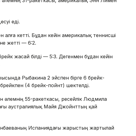
а әлемнің 31-ракеткасы, америкалық Энн Лимен
суі еді.
мен алға кетті. Бұдан кейін америкалық теннисші
е жетті — 6:2.
брейк жасай білді — 5:3. Дегенмен бұдан кейін
.
рысында Рыбакина 2 эйспен бірге 6 брейк-
 брейкпен (4 брейк-пойнт) шектелді.
н әлемнің 55-ракеткасы, ресейлік Людмила
ағы аустралиялық Майя Джойнттың қай
Жиенбаеваның Испаниядағы жарыстың жартылай