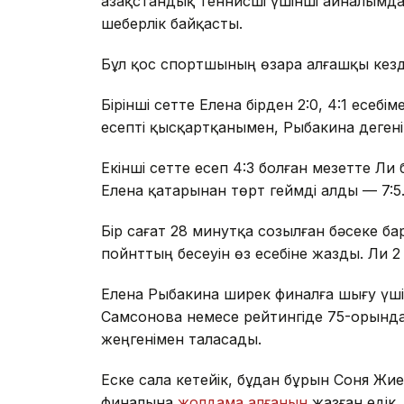
Қазақстандық теннисші үшінші айналымд
шеберлік байқасты.
Бұл қос спортшының өзара алғашқы кезде
Бірінші сетте Елена бірден 2:0, 4:1 есебі
есепті қысқартқанымен, Рыбакина дегенін
Екінші сетте есеп 4:3 болған мезетте Ли 
Елена қатарынан төрт геймді алды — 7:5
Бір сағат 28 минутқа созылған бәсеке ба
пойнттың бесеуін өз есебіне жазды. Ли 2
Елена Рыбакина ширек финалға шығу үші
Самсонова немесе рейтингіде 75-орынд
жеңгенімен таласады.
Еске сала кетейік, бұдан бұрын Соня 
финалына
жолдама алғанын
жазған едік.