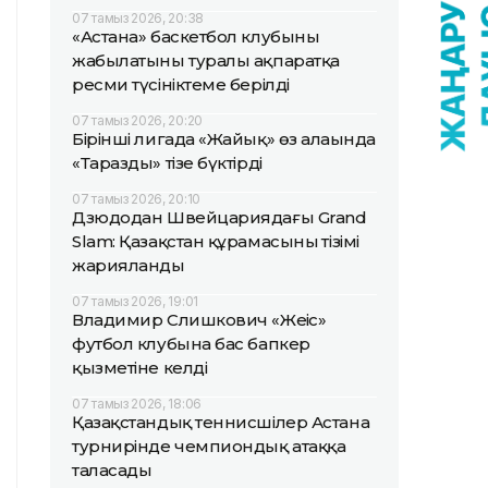
07 тамыз 2026, 20:38
«Астана» баскетбол клубының
жабылатыны туралы ақпаратқа
ресми түсініктеме берілді
07 тамыз 2026, 20:20
Бірінші лигада «Жайық» өз алаңында
«Таразды» тізе бүктірді
07 тамыз 2026, 20:10
Дзюдодан Швейцариядағы Grand
Slam: Қазақстан құрамасының тізімі
жарияланды
07 тамыз 2026, 19:01
Владимир Слишкович «Жеңіс»
футбол клубына бас бапкер
қызметіне келді
07 тамыз 2026, 18:06
Қазақстандық теннисшілер Астана
турнирінде чемпиондық атаққа
таласады