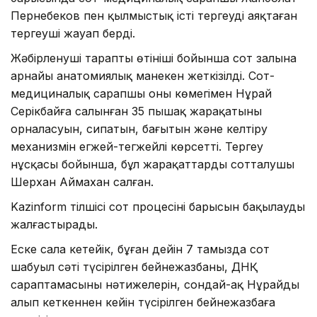
Пернебеков пен қылмыстық істі тергеуді аяқтаған
тергеуші жауап берді.
Жәбірленуші тараптың өтініші бойынша сот залына
арнайы анатомиялық манекен жеткізілді. Сот-
медициналық сарапшы оның көмегімен Нұрай
Серікбайға салынған 35 пышақ жарақатының
орналасуын, сипатын, бағытын және келтіру
механизмін егжей-тегжейлі көрсетті. Тергеу
нұсқасы бойынша, бұл жарақаттарды сотталушы
Шерхан Аймахан салған.
Kazinform тілшісі сот процесінің барысын бақылауды
жалғастырады.
Еске сала кетейік, бұған дейін 7 тамызда сот
шабуыл сәті түсірілген бейнежазбаны, ДНҚ
сараптамасының нәтижелерін, сондай-ақ Нұрайды
алып кеткеннен кейін түсірілген бейнежазбаға