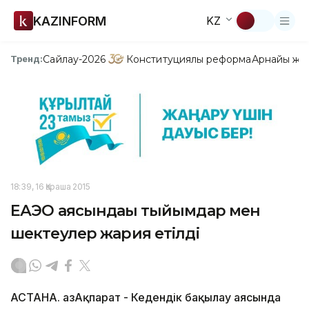
KAZINFORM
KZ
Сайлау-2026
Конституциялық реформа
Арнайы жо
Тренд:
18:39, 16 Қараша 2015
ЕАЭО аясындағы тыйымдар мен
шектеулер жария етілді
АСТАНА. ҚазАқпарат - Кедендік бақылау аясында