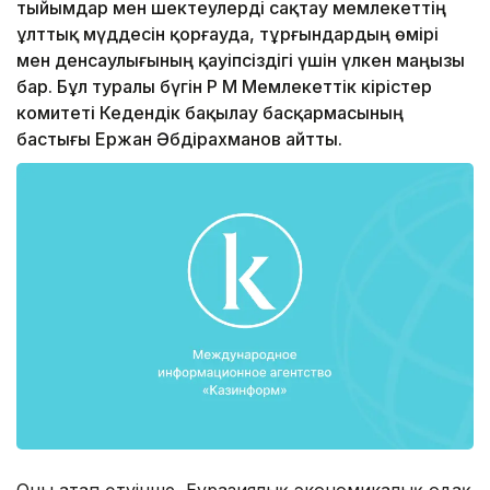
тыйымдар мен шектеулерді сақтау мемлекеттің
ұлттық мүддесін қорғауда, тұрғындардың өмірі
мен денсаулығының қауіпсіздігі үшін үлкен маңызы
бар. Бұл туралы бүгін ҚР ҚМ Мемлекеттік кірістер
комитеті Кедендік бақылау басқармасының
бастығы Ержан Әбдірахманов айтты.
Оның атап өтуінше, Еуразиялық экономикалық одақ