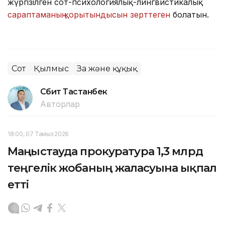
жүргізілген сот-психологиялық-лингвистикалық
сараптаманың қорытындысын зерттеген
болатын.
Сот
Қылмыс
Заң және құқық
Сәбит Тастанбек
Авторлар
18:00, 07 Тамыз 2026
Маңғыстауда прокуратура 1,3 млрд
теңгелік жобаның жалғасуына ықпал
етті