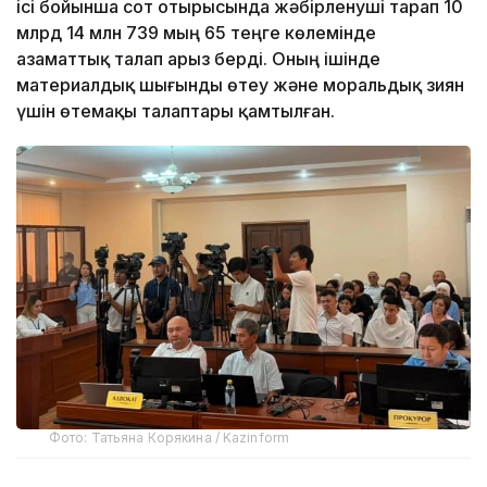
ісі бойынша сот отырысында жәбірленуші тарап 10
млрд 14 млн 739 мың 65 теңге көлемінде
азаматтық талап арыз берді. Оның ішінде
материалдық шығынды өтеу және моральдық зиян
үшін өтемақы талаптары қамтылған.
Фото: Татьяна Корякина / Kazinform