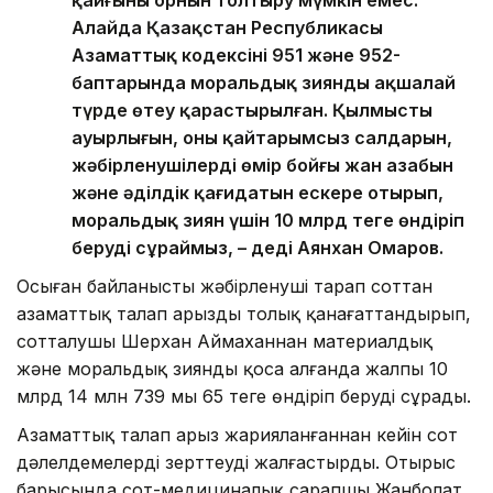
қайғының орнын толтыру мүмкін емес.
Алайда Қазақстан Республикасы
Азаматтық кодексінің 951 және 952-
баптарында моральдық зиянды ақшалай
түрде өтеу қарастырылған. Қылмыстың
ауырлығын, оның қайтарымсыз салдарын,
жәбірленушілердің өмір бойғы жан азабын
және әділдік қағидатын ескере отырып,
моральдық зиян үшін 10 млрд теңге өндіріп
беруді сұраймыз, – деді Аянхан Омаров.
Осыған байланысты жәбірленуші тарап соттан
азаматтық талап арызды толық қанағаттандырып,
сотталушы Шерхан Аймаханнан материалдық
және моральдық зиянды қоса алғанда жалпы 10
млрд 14 млн 739 мың 65 теңге өндіріп беруді сұрады.
Азаматтық талап арыз жарияланғаннан кейін сот
дәлелдемелерді зерттеуді жалғастырды. Отырыс
барысында сот-медициналық сарапшы Жанболат