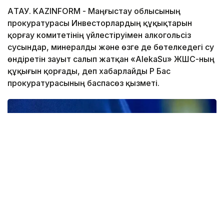
АҚТАУ. KAZINFORM - Маңғыстау облысының
прокуратурасы Инвесторлардың құқықтарын
қорғау комитетінің үйлестіруімен алкогольсіз
сусындар, минералды және өзге де бөтелкедегі су
өндіретін зауыт салып жатқан «AlekaSu» ЖШС-ның
құқығын қорғады, деп хабарлайды ҚР Бас
прокуратурасының баспасөз қызметі.