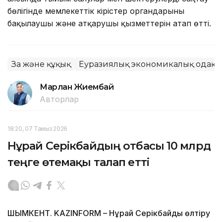
бөлігінде мемлекеттік кірістер органдарының
бақылаушы және атқарушы қызметтерін атап өтті.
Заң және құқық
Еуразиялық экономикалық одақ
Марлан Жиембай
Авторлар
18:20, 07 Тамыз 2026
Нұрай Серікбайдың отбасы 10 млрд
теңге өтемақы талап етті
ШЫМКЕНТ. KAZINFORM – Нұрай Серікбайды өлтіру