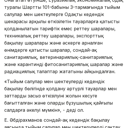
туралы Шарттың 101-бабының 3-тармағында тыйым
салулар мен шектеулерге Одақтың кедендік
шекарасы арқылы өткізілетін тауарларға қатысты
қолданылатын тарифтік емес реттеу шаралары,
техникалық реттеу шаралары, экспорттық
бақылау шаралары және әскерге арналған
өнімдерге қатысты шаралар, сондай-ақ
санитариялық, ветеринариялық-санитариялық
және карантинді фитосанитариялық шаралар және
радиациялық талаптар жататыны айқындалған.
«Тыйым салулар мен шектеулерді кедендік
бақылау бөлігінде қолдану әртүрлі тауарлар мен
заттардың заңсыз өткізілуінің жолын кесуге
бағытталған және оларды бұзушылық қайғылы
салдарға әкелуі мүмкін», - деді ол.
Е. Әбдірахманов сондай-ақ кедендік бақылау
аясында тыйым салулар мен шектерулерді сақтау