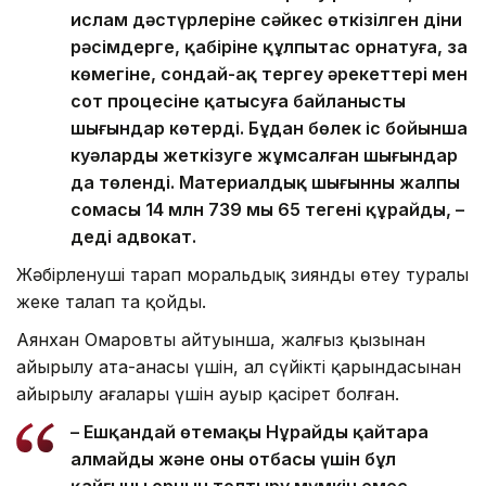
ислам дәстүрлеріне сәйкес өткізілген діни
рәсімдерге, қабіріне құлпытас орнатуға, заң
көмегіне, сондай-ақ тергеу әрекеттері мен
сот процесіне қатысуға байланысты
шығындар көтерді. Бұдан бөлек іс бойынша
куәларды жеткізуге жұмсалған шығындар
да төленді. Материалдық шығынның жалпы
сомасы 14 млн 739 мың 65 теңгені құрайды, –
деді адвокат.
Жәбірленуші тарап моральдық зиянды өтеу туралы
жеке талап та қойды.
Аянхан Омаровтың айтуынша, жалғыз қызынан
айырылу ата-анасы үшін, ал сүйікті қарындасынан
айырылу ағалары үшін ауыр қасірет болған.
– Ешқандай өтемақы Нұрайды қайтара
алмайды және оның отбасы үшін бұл