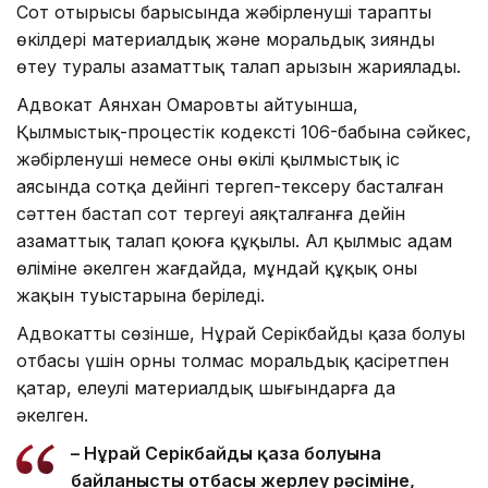
Сот отырысы барысында жәбірленуші тараптың
өкілдері материалдық және моральдық зиянды
өтеу туралы азаматтық талап арызын жариялады.
Адвокат Аянхан Омаровтың айтуынша,
Қылмыстық-процестік кодекстің 106-бабына сәйкес,
жәбірленуші немесе оның өкілі қылмыстық іс
аясында сотқа дейінгі тергеп-тексеру басталған
сәттен бастап сот тергеуі аяқталғанға дейін
азаматтық талап қоюға құқылы. Ал қылмыс адам
өліміне әкелген жағдайда, мұндай құқық оның
жақын туыстарына беріледі.
Адвокаттың сөзінше, Нұрай Серікбайдың қаза болуы
отбасы үшін орны толмас моральдық қасіретпен
қатар, елеулі материалдық шығындарға да
әкелген.
– Нұрай Серікбайдың қаза болуына
байланысты отбасы жерлеу рәсіміне,