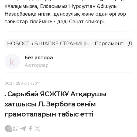
«Халқымызға, Елбасымыз Нұрсұлтан Әбішұлы
Назарбаевқа игілік, денсаулық және одан әрі зор
табыстар тілеймін» - деді Сенат спикері. .
НОВОСТЬ В ШАПКЕ СТРАНИЦЫ
Парламент
Дін
без автора
Авторлар
00:27, 28 Ақпан 2014
Қ. Сарыбай ЯСЖТКҰ Атқарушы
хатшысы Л. Зербоға сенім
грамоталарын табыс етті