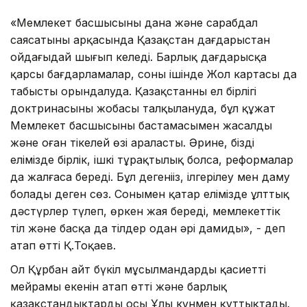
«Мемлекет басшысының дана және сарабдал
саясатының арқасында Қазақстан дағдарыстан
ойдағыдай шығып келеді. Барлық дағдарысқа
қарсы бағдарламалар, соның ішінде Жол картасы да
табысты орындалуда. Қазақстанның ел бірлігі
доктринасының жобасы талқылануда, бұл құжат
Мемлекет басшысының бастамасымен жасалды
және оған тікелей өзі араласты. Әрине, біздің
елімізде бірлік, ішкі тұрақтылық болса, реформалар
да жалғаса береді. Бұл дегеніңіз, ілгерілеу мен даму
болады деген сөз. Сонымен қатар елімізде ұлттық
дәстүрлер түлеп, өркен жая береді, мемлекеттік
тіл және басқа да тілдер одан әрі дамиды», - деп
атап өтті Қ.Тоқаев.
Ол Құрбан айт бүкіл мұсылмандардың қасиетті
мейрамы екенін атап өтті және барлық
қазақстандықтарды осы Ұлы күнмен құттықтады.