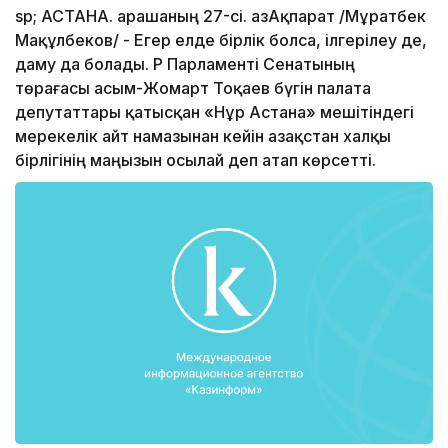
sp; АСТАНА. Қарашаның 27-сі. ҚазАқпарат /Мұратбек
Мақұлбеков/ - Егер елде бірлік болса, ілгерілеу де,
даму да болады. ҚР Парламенті Сенатының
төрағасы Қасым-Жомарт Тоқаев бүгін палата
депутаттары қатысқан «Нұр Астана» мешітіндегі
мерекелік айт намазынан кейін Қазақстан халқы
бірлігінің маңызын осылай деп атап көрсетті.