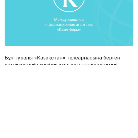
Бұл туралы «Қазақстан» телеарнасына берген
эксклюзивтік сұхбатында осы университеттің
ректоры Виктор Садовничий айтты.
«Біріншіден, «Еуразиялық» деген идеяны
табиғаттың өзі тарту еткен. Қоғам ежелден соған
қарайлас қалыптасқан. Біз байырғы көршілерміз,
осы ересен кеңістікте бірге өмір сүріп келеміз.
Сондықтан Нұрсұлтан Әбішұлы Назарбаевтың 1994
жылы Мәскеу мемлекеттік университетінің
оқытушылары мен студенттері алдында
мәлімделген «Еуразиялық» идеясы бірден құнарлы