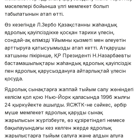
мәселелері бойынша үлгі мемлекет болып
табылатынын атап өтті.
​Өз кезегінде Л.Зербо Қазақстанның жаһандық
ядролық қауіпсіздікке қосқан тарихи үлесін,
сондай-ақ еліміздің Ұйымның қызметі мен әлеуетін
арттыруға қатысуымызды атап кетті. Атқарушы
хатшының пікірінше, ҚР Президенті Н.Назарбаевтың
бастамашылықтары жаһандық ядролық қауіпсіздік
пен ядролық қарусыздануға айтарлықтай үлесін
қосуда.
Ядролық сынақтарға жаппай тыйым салу жөніндегі
келісім қол қою Нью-Йорк қаласында 1996 жылғы
24 қыркүйекте ашылды. ЯСЖТК-не сәйкес, әрбір
мүше мемлекет ядролық қарудың сынақ
жарылысын жүргізбеуге, өз құзіретіндегі немесе
бақылауындағы кез келген жерде ядролық
жарылыстарға тыйым салуға және алдын алуға