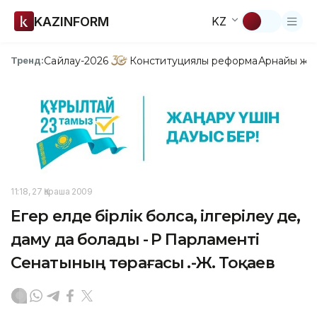
KAZINFORM
KZ
Сайлау-2026
Конституциялық реформа
Арнайы жо
Тренд:
11:18, 27 Қараша 2009
Егер елде бірлік болса, ілгерілеу де,
даму да болады - ҚР Парламенті
Сенатының төрағасы Қ.-Ж. Тоқаев