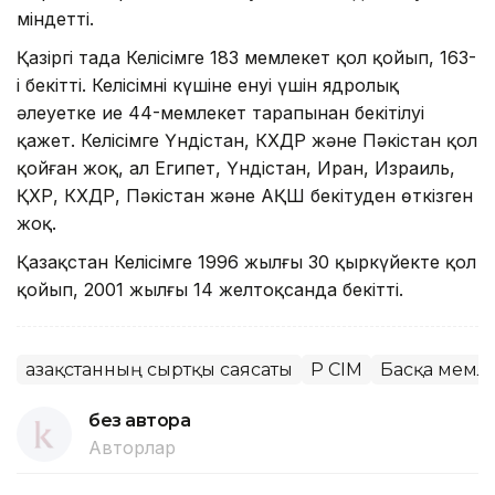
міндетті.
Қазіргі таңда Келісімге 183 мемлекет қол қойып, 163-
і бекітті. Келісімнің күшіне енуі үшін ядролық
әлеуетке ие 44-мемлекет тарапынан бекітілуі
қажет. Келісімге Үндістан, КХДР және Пәкістан қол
қойған жоқ, ал Египет, Үндістан, Иран, Израиль,
ҚХР, КХДР, Пәкістан және АҚШ бекітуден өткізген
жоқ.
Қазақстан Келісімге 1996 жылғы 30 қыркүйекте қол
қойып, 2001 жылғы 14 желтоқсанда бекітті.
Қазақстанның сыртқы саясаты
ҚР СІМ
Басқа мемле
без автора
Авторлар