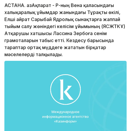
АСТАНА. ҚазАқпарат - ҚР-ның Вена қаласындағы
халықаралық ұйымдар жанындағы Тұрақты өкілі,
Елші Қайрат Сарыбай Ядролық сынақтарға жаппай
тыйым салу жөніндегі келісім ұйымының (ЯСЖТКҰ)
Атқарушы хатшысы Лассина Зербоға сенім
грамоталарын табыс етті. Кездесу барысында
тараптар ортақ мүддеге жататын бірқатар
мәселелерді талқылады.