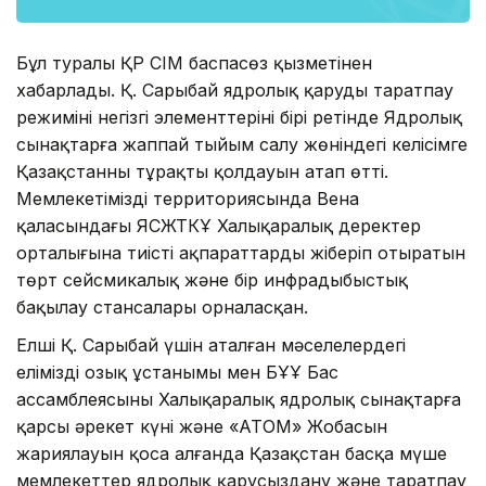
Бұл туралы ҚР СІМ баспасөз қызметінен
хабарлады. Қ. Сарыбай ядролық қаруды таратпау
режимінің негізгі элементтерінің бірі ретінде Ядролық
сынақтарға жаппай тыйым салу жөніндегі келісімге
Қазақстанның тұрақты қолдауын атап өтті.
Мемлекетіміздің территориясында Вена
қаласындағы ЯСЖТКҰ Халықаралық деректер
орталығына тиісті ақпараттарды жіберіп отыратын
төрт сейсмикалық және бір инфрадыбыстық
бақылау стансалары орналасқан.
Елші Қ. Сарыбай үшін аталған мәселелердегі
еліміздің озық ұстанымы мен БҰҰ Бас
ассамблеясының Халықаралық ядролық сынақтарға
қарсы әрекет күні және «АТОМ» Жобасын
жариялауын қоса алғанда Қазақстан басқа мүше
мемлекеттер ядролық қарусыздану және таратпау