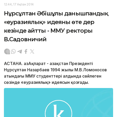
12:44, 17 Ақпан 2014
Нұрсұлтан Әбішұлы данышпандық
«еуразиялық» идеяны өте дер
кезінде айтты - ММУ ректоры
В.Садовничий
АСТАНА. ҚазАқпарат - Қазақстан Президенті
Нұрсұлтан Назарбаев 1994 жылы М.В.Ломоносов
атындағы ММУ студенттері алдында сөйлеген
сөзінде «еуразиялық» идеясын қозғады.