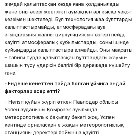
жағдай қалыптасқан кезде ғана қолданылады
және оның әсері жергілікті аумақпен әрі қысқа уақыт
кезеңімен шектеледі. Бұл технология жаңа бұлттарды
қалыптастырмайды, атмосферадағы ауа
ағындарының жалпы циркуляциясын өзгертпейді,
қауіпті атмосфералық құбылыстарды, соның ішінде
құйындарды қалыптастыра алмайды. Оның мақсаты
– табиғи түрде қалыптасқан бұлттардағы жауын-
шашын түсу үдерісін белгілі бір дәрежеде күшейту
ғана.
- Ендеше кенеттен пайда болған құйынға қандай
факторлар әсер етті?
- Негізгі құйын жүріп өткен Павлодар облысы
Успен ауданының Қоңырөзек ауылында
метеорологиялық бақылау бекеті жоқ. Успен
кентінде орналасқан ең жақын метеорологиялық
станцияның деректері бойынша қауіпті