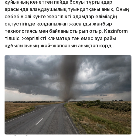
құйынның кенеттен пайда болуы тұрғындар
арасында алаңдаушылық туындатқаны анық. Оның
себебін әлі күнге жергілікті адамдар еліміздің
оңтүстігінде қолданылған жасанды жаңбыр
технологиясымен байланыстырып отыр. Kazinform
тілшісі жергілікті климатқа тән емес ауа райы
құбылысының жай-жапсарын анықтап көрді.