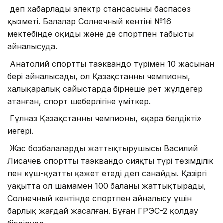
деп хабарлады электр стансасының баспасөз
қызметі. Балалар Солнечный кентінің №16
мектебінде оқиды және де спортпен табысты
айналысуда.
Анатолий спорттың таэквандо түрімен 10 жасынан
бері айналысады, ол Қазақстанның чемпионы,
халықаралық сайыстарда бірнеше рет жүлдегер
атанған, спорт шеберлігіне үміткер.
Гүлназ Қазақстанның чемпионы, «қара белдіктің»
иегері.
Жас бозбалалардың жаттықтырушысы Василий
Лисачев спорттың таэквандо сияқты түрі төзімділік
пен күш-қуатты қажет етеді деп санайды. Қазіргі
уақытта ол шамамен 100 баланы жаттықтырады,
Солнечный кентінде спортпен айналысу үшін
барлық жағдай жасалған. Бұған ГРЭС-2 қолдау
білдіруде.