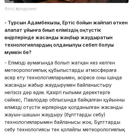
Фото: Қазгидромет
-
Тұрсын Адамбекқызы, Ертіс бойын жайпап өткен
алапат құйынға биыл еліміздің
о
ңтүстік
өңірлерінде жасанды жаңбыр жаудыратын
технологиялардың қолданылуы себеп болуы
мүмкін бе?
- Еліміздің аумағында болып жатқан кез келген
метеорологиялық құбылыстарды атмосфераға
әсер ету технологияларымен, әсіресе оның ішінде
жасанды жаңбыр жаудырумен байланыстыру
негізсіз дер едім. Қазіргі ғылыми деректерге
сәйкес, Павлодар облысында байқалған құйынның
еліміздің оңтүстік өңірлерінде қолданылған жасанды
жауын-шашын жаудыру (бұлттарды себу)
технологияларымен байланысы жоқ. Бұлттарды
себу технологиясы тек қолайлы метеорологиялық