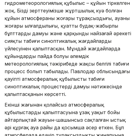
гидрометеорологиялық құбылыс – құйын тіркелген
жоқ. Біздің зерттеуімізше жұртшылық куә болған
құйын атмосфераның жоғары тұрақсыздығы, ауаның
жоғары ылғалдылығы, қуатты будақ-жаңбырлы
бұлттардың дамуы және қарқынды найзағай әрекеті
сияқты табиғи синоптикалық жағдайлардың
үйлесуінен қалыптасқан. Мұндай жағдайларда
құйындардың пайда болуы әлемдік
метеорологиялық тәжірибеде жақсы белгілі табиғи
процесс болып табылады. Павлодар облысындағы
қауіпті атмосфералық құбылыстың табиғи
синоптикалық процестердің дамуы нәтижесінде
қалыптасқанын көрсетті.
Екінші жағынан қолайсыз атмосфералық
құбылыстардың қалыптасуына ұзақ уақыт бойы
айтарлықтай жауын-шашынсыз сақталған ыстық
әрі құрғақ ауа райы да қосымша әсер еткен. Бұл
атмосферада едәуір тұрақсыздықтың жиналуына