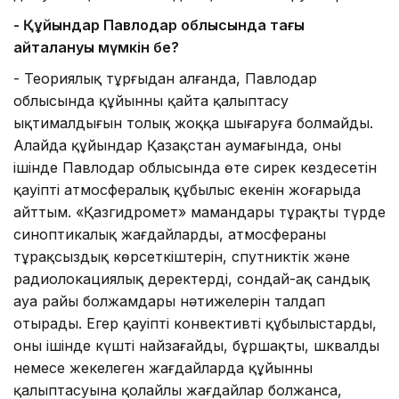
- Құйындар Павлодар облысында тағы
қайталануы мүмкін бе?
- Теориялық тұрғыдан алғанда, Павлодар
облысында құйынның қайта қалыптасу
ықтималдығын толық жоққа шығаруға болмайды.
Алайда құйындар Қазақстан аумағында, оның
ішінде Павлодар облысында өте сирек кездесетін
қауіпті атмосфералық құбылыс екенін жоғарыда
айттым. «Қазгидромет» мамандары тұрақты түрде
синоптикалық жағдайларды, атмосфераның
тұрақсыздық көрсеткіштерін, спутниктік және
радиолокациялық деректерді, сондай-ақ сандық
ауа райы болжамдары нәтижелерін талдап
отырады. Егер қауіпті конвективті құбылыстардың,
оның ішінде күшті найзағайдың, бұршақтың, шквалдың
немесе жекелеген жағдайларда құйынның
қалыптасуына қолайлы жағдайлар болжанса,