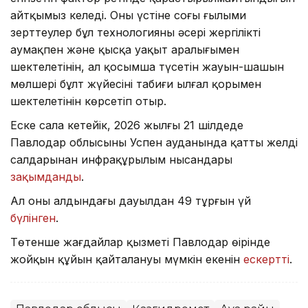
айтқымыз келеді. Оның үстіне соңғы ғылыми
зерттеулер бұл технологияның әсері жергілікті
аумақпен және қысқа уақыт аралығымен
шектелетінін, ал қосымша түсетін жауын-шашын
мөлшері бұлт жүйесінің табиғи ылғал қорымен
шектелетінін көрсетіп отыр.
Еске сала кетейік, 2026 жылғы 21 шілдеде
Павлодар облысының Успен ауданында қатты желдің
салдарынан инфрақұрылым нысандары
зақымданды
.
Ал оның алдындағы дауылдан 49 тұрғын үй
бүлінген
.
Төтенше жағдайлар қызметі Павлодар өңірінде
жойқын құйын қайталануы мүмкін екенін
ескертті
.