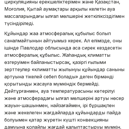
циркуляцияның ерекшеліктерімен және Қазақстан,
Моңғолия, Қытай аумақтары арқылы келетін ауа
массаларындағы ылғал мөлшерінің жеткіліксіздігімен
түсіндіріледі.
Құйындар жаңа атмосфералық құбылыс болып
саналмайтынын айтуымыз керек. Ал елімізде, оның
ішінде Павлодар облысында аса сирек кездесетін
атмосфералық құбылыс. Жаһандық климаттың
өзгеруімен байланыстырсақ, қазіргі ғылыми
зерттеулер «климаттың жылынуы құйындар санының
артуына тікелей себеп болады» деген бірмәнді
қорытынды жасауға мүмкіндік бермейді.
Дейтұрғанмен, ауа температурасының көтерілуі
және атмосферадағы ылғал мөлшерінің артуы нөсер
жауын-шашынмен, найзағаймен, ірі бұршақпен
және жекелеген жағдайларда құйындардың пайда
болуымен қатар жүретін күшті конвекцияның
дамуына қолайлы жағдай қалыптастыруы мүмкін.