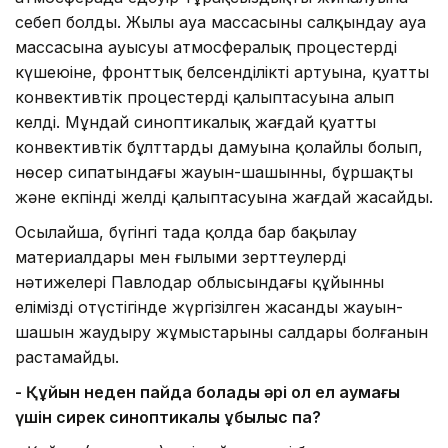
себеп болды. Жылы ауа массасының салқындау ауа
массасына ауысуы атмосфералық процестердің
күшеюіне, фронттық белсенділіктің артуына, қуатты
конвективтік процестердің қалыптасуына алып
келді. Мұндай синоптикалық жағдай қуатты
конвективтік бұлттардың дамуына қолайлы болып,
нөсер сипатындағы жауын-шашынның, бұршақтың
және екпінді желдің қалыптасуына жағдай жасайды.
Осылайша, бүгінгі таңда қолда бар бақылау
материалдары мен ғылыми зерттеулердің
нәтижелері Павлодар облысындағы құйынның
еліміздің оңтүстігінде жүргізілген жасанды жауын-
шашын жаудыру жұмыстарының салдары болғанын
растамайды.
-
Қ
ұйын неден пайда болады әрі ол ел аумағы
үшін сирек
синоптикалық құбылыс па?