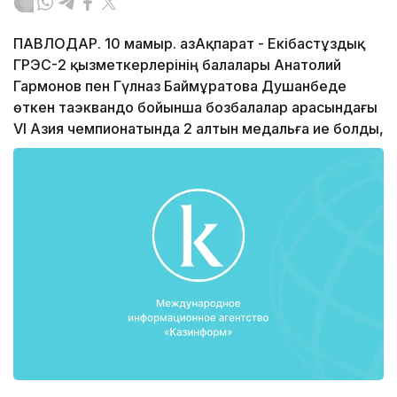
ПАВЛОДАР. 10 мамыр. ҚазАқпарат - Екібастұздық
ГРЭС-2 қызметкерлерінің балалары Анатолий
Гармонов пен Гүлназ Баймұратова Душанбеде
өткен таэквандо бойынша бозбалалар арасындағы
VI Азия чемпионатында 2 алтын медальға ие болды,