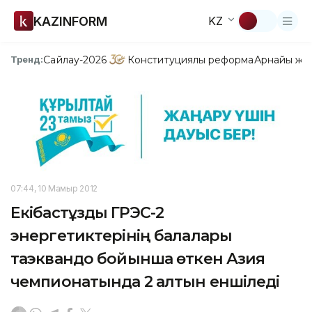
KAZINFORM
KZ
Сайлау-2026
Конституциялық реформа
Арнайы жо
Тренд:
07:44, 10 Мамыр 2012
Екібастұздық ГРЭС-2
энергетиктерінің балалары
таэквандо бойынша өткен Азия
чемпионатында 2 алтын еншіледі