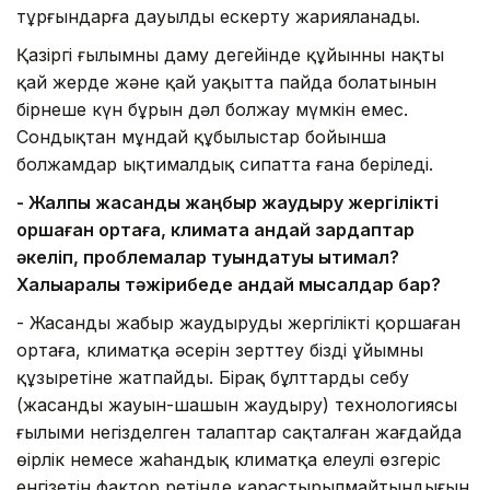
тұрғындарға дауылды ескерту жарияланады.
Қазіргі ғылымның даму деңгейінде құйынның нақты
қай жерде және қай уақытта пайда болатынын
бірнеше күн бұрын дәл болжау мүмкін емес.
Сондықтан мұндай құбылыстар бойынша
болжамдар ықтималдық сипатта ғана беріледі.
- Жалпы жасанды жаңбыр жаудыру жергілікті
қоршаған ортаға, климатқа қандай зардаптар
әкеліп, проблемалар туындатуы ықтимал?
Халықаралық тәжірибеде қандай мысалдар бар?
- Жасанды жаңбыр жаудырудың жергілікті қоршаған
ортаға, климатқа әсерін зерттеу біздің ұйымның
құзыретіне жатпайды. Бірақ бұлттарды себу
(жасанды жауын-шашын жаудыру) технологиясы
ғылыми негізделген талаптар сақталған жағдайда
өңірлік немесе жаһандық климатқа елеулі өзгеріс
енгізетін фактор ретінде қарастырылмайтындығын