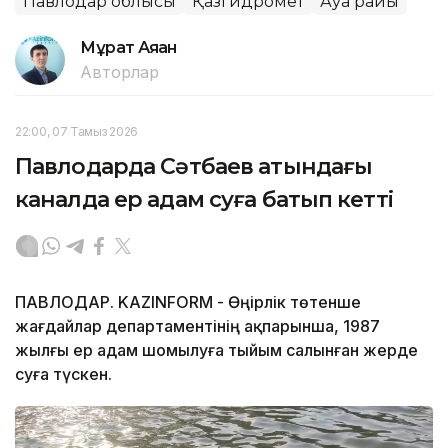
Павлодар облысы
Қазгидромет
Ауа райы
Мұрат Аяған
Авторлар
22:00, 07 Тамыз 2026
Павлодарда Сәтбаев атындағы
каналда ер адам суға батып кетті
ПАВЛОДАР. KAZINFORM - Өңірлік төтенше
жағдайлар департаментінің ақпарынша, 1987
жылғы ер адам шомылуға тыйым салынған жерде
суға түскен.