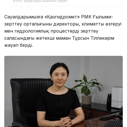
Фото: Видеодан алынған скрин
Сауалдарымызға «Қазгидромет» РМК Ғылыми-
зерттеу орталығының директоры, климаттың өзгеруі
мен гидрологиялық процестерді зерттеу
саласындағы жетекші маман Тұрсын Тілләкәрім
жауап берді.