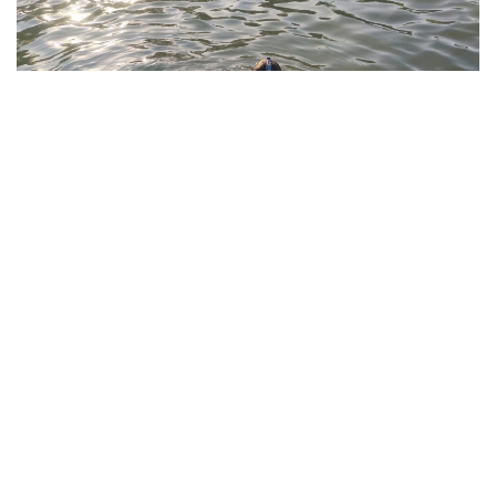
Фото: Павлодар облысы ТЖД
Төтенше жағдайлар департаментінің мәліметінше,
жедел-құтқару жасағының құтқарушылары екі бірлік
арнайы техниканы тарта отырып, 1987 жылы туған
ер адамның денесін судан алып шыққан.