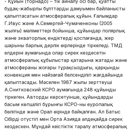
- Құйын (торнадо) – тік айналу осі бар, қуатты
будақ-жаңбырлы бұлттардың дамуымен байланысты
қалыптасатын атмосфералық құйын. Ғалымдар
Г.Ивус және А.Семергей-Чумаченконың (2005
жылғы) мәліметтері бойынша, құйындар полярлық
және экваторлық ендіктерді қоспағанда, жер
шарының барлық дерлік өңірлерінде тіркеледі. ТМД
елдерінің аумағында олар сирек кездесетін
атмосфералық құбылыстар қатарына жатады және
атмосфераның жоғары тұрақсыздығы, қарқынды
конвекция мен найзағай белсенділігі жағдайында
қалыптасады. Мәселен 1987 жылы зерттеуші
А.Снитковский КСРО аумағында 248 құйынды
тіркеген. Автордың көрсетуінше, құйындардың
басым көпшілігі бұрынғы КСРО-ның еуропалық
бөлігінде және Орал өңірінде байқалған. Ал Батыс
Сібірдің оңтүстігі мен Орта Азияда әлдеқайда сирек
кездескен. Мұндай кеңістіктік таралу атмосфералық