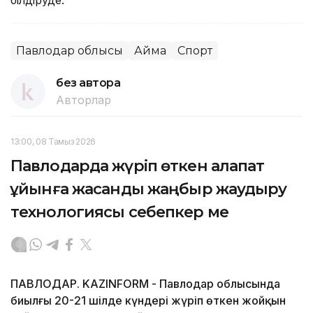
Павлодар облысы
Аймақ
Спорт
без автора
Авторлар
13:00, 08 Тамыз 2026
Павлодарда жүріп өткен алапат
құйынға жасанды жаңбыр жаудыру
технологиясы себепкер ме
ПАВЛОДАР. KAZINFORM - Павлодар облысында
биылғы 20-21 шілде күндері жүріп өткен жойқын