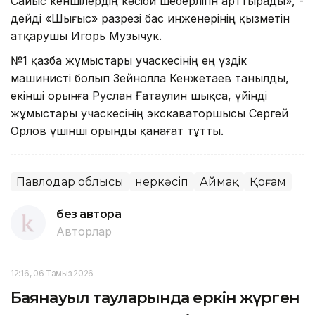
Сайыс кеншілердің кәсіби шеберлігін арттырады», -
дейді «Шығыс» разрезі бас инженерінің қызметін
атқарушы Игорь Музычук.
№1 қазба жұмыстары учаскесінің ең үздік
машинисті болып Зейнолла Кенжетаев танылды,
екінші орынға Руслан Ғатаулин шықса, үйінді
жұмыстары учаскесінің экскаваторшысы Сергей
Орлов үшінші орынды қанағат тұтты.
Павлодар облысы
Өнеркәсіп
Аймақ
Қоғам
без автора
Авторлар
12:16, 06 Тамыз 2026
Баянауыл тауларында еркін жүрген