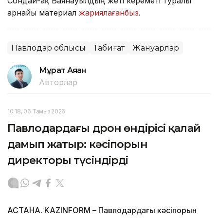
Сондай-ақ Баянауылдың жеті кереметі туралы
арнайы материал
жариялағанбыз
.
Павлодар облысы
Табиғат
Жануарлар
Мұрат Аяған
Авторлар
10:18, 06 Тамыз 2026
Павлодардағы дрон өндірісі қалай
дамып жатыр: кәсіпорын
директоры түсіндірді
АСТАНА. KAZINFORM – Павлодардағы кәсіпорын