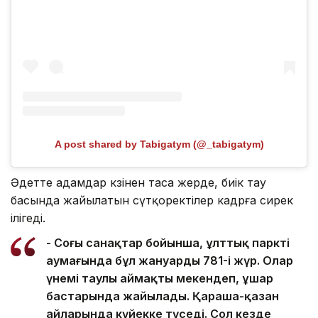
A post shared by Tabigatym (@_tabigatym)
Әдетте адамдар көзінен таса жерде, биік тау
басында жайылатын сүтқоректілер кадрға сирек
ілігеді.
- Соңғы санақтар бойынша, ұлттық парктің
аумағында бұл жануардың 781-і жүр. Олар
үнемі таулы аймақты мекендеп, ұшар
бастарында жайылады. Қараша-қазан
айларында күйекке түседі. Сол кезде