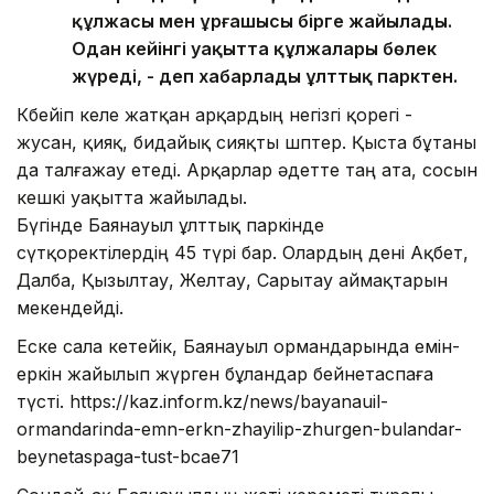
құлжасы мен ұрғашысы бірге жайылады.
Одан кейінгі уақытта құлжалары бөлек
жүреді, - деп хабарлады ұлттық парктен.
Көбейіп келе жатқан арқардың негізгі қорегі -
жусан, қияқ, бидайық сияқты шөптер. Қыста бұтаны
да талғажау етеді. Арқарлар әдетте таң ата, сосын
кешкі уақытта жайылады.
Бүгінде Баянауыл ұлттық паркінде
сүтқоректілердің 45 түрі бар. Олардың дені Ақбет,
Далба, Қызылтау, Желтау, Сарытау аймақтарын
мекендейді.
Еске сала кетейік, Баянауыл ормандарында емін-
еркін жайылып жүрген бұландар бейнетаспаға
түсті. https://kaz.inform.kz/news/bayanauil-
ormandarinda-emn-erkn-zhayilip-zhurgen-bulandar-
beynetaspaga-tust-bcae71