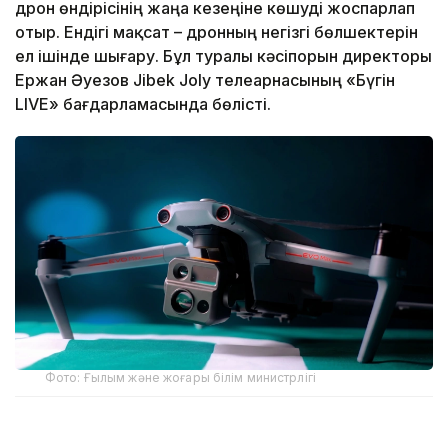
дрон өндірісінің жаңа кезеңіне көшуді жоспарлап
отыр. Ендігі мақсат – дронның негізгі бөлшектерін
ел ішінде шығару. Бұл туралы кәсіпорын директоры
Ержан Әуезов Jibek Joly телеарнасының «Бүгін
LIVE» бағдарламасында бөлісті.
Фото: Ғылым және жоғары білім министрлігі
Ержан Әуезовтің айтуынша, кәсіпорын бұл бағытқа