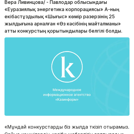
Вера Ливинцова/ - Павлодар облысындағы
«Еуразиялық энергетика корпорациясы» АҚ-ның
екібастұздылық «Шығыс» көмір разерзінің 25
жылдығына арналған «Өз кәсібінің майталманы»
атты конкурстың қорытындылары белгілі болды.
«Мұндай конкурстарды біз жылда өткізіп отырамыз.