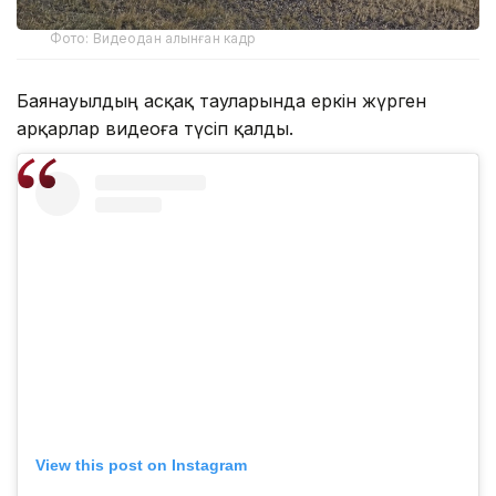
Фото: Видеодан алынған кадр
Баянауылдың асқақ тауларында еркін жүрген
арқарлар видеоға түсіп қалды.
View this post on Instagram