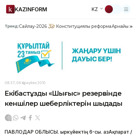
KAZINFORM
KZ
Сайлау-2026
Конституциялық реформа
Арнайы жо
Тренд:
08:37, 06 Қыркүйек 2010
Екібастұздың «Шығыс» резервінде
кеншілер шеберліктерін шыңдады
ПАВЛОДАР ОБЛЫСЫ. Қыркүйектің 6-сы. ҚазАқпарат /