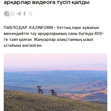
арқарлар видеоға түсіп қалды
ПАВЛОДАР. KAZINFORM - Ұлттық парк аумағын
мекендейтін тау арқарларының саны бүгінде 800-
ге таяп қалған. Жануарлар Қазақстанның Қызыл
кітабына енгізілген.