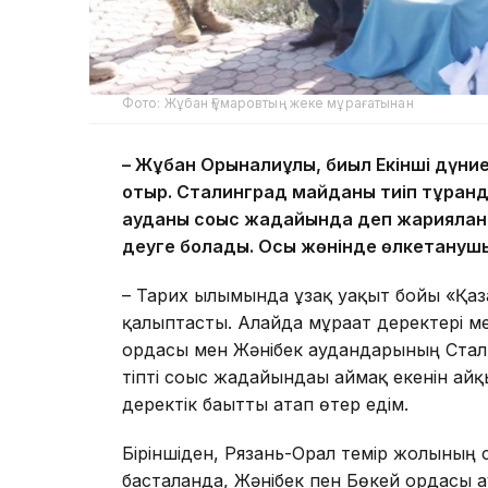
Фото: Жұбан Ғұмаровтың жеке мұрағатынан
– Жұбан Орынғалиұлы, биыл Екінші дүни
отыр. Сталинград майданы тиіп тұрған
ауданы соғыс жағдайында деп жариялан
деуге болады. Осы жөнінде өлкетанушы
– Тарих ғылымында ұзақ уақыт бойы «Қаза
қалыптасты. Алайда мұрағат деректері ме
ордасы мен Жәнібек аудандарының Сталин
тіпті соғыс жағдайындағы аймақ екенін ай
деректік бағытты атап өтер едім.
Біріншіден, Рязань-Орал темір жолының
басталғанда, Жәнібек пен Бөкей ордасы а