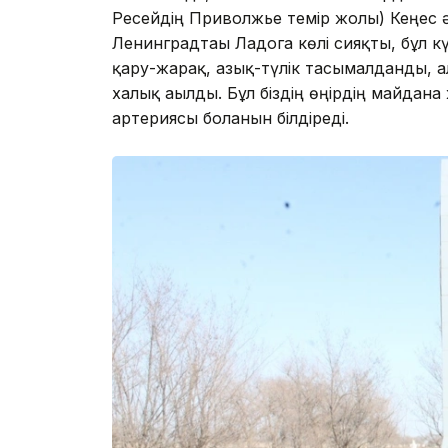
Ресейдің Приволжье темір жолы) Кеңес ә
Ленинградтағы Ладога көлі сияқты, бұл к
қару-жарақ, азық-түлік тасымалданды, а
халық ағылды. Бұл біздің өңірдің майдан
артериясы болғанын білдіреді.