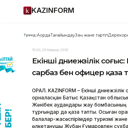
KAZINFORM
Ақорда
Тағайындау
Заң және тәртіп
Дерекқор
Тренд:
15:00, 09 Мамыр 2026
Екінші дүниежүзілік соғы
сарбаз бен офицер қаза 
ОРАЛ. KAZINFORM – Екінші дүниежүзілі
орналасқан Батыс Қазақстан облысын
Жәнібек аудандары жау бомбасының 
тұрғындар да қаза тапты. Осыған ора
балалар-жасөспірімдер туризмі жән
өлкетанушы Жұбан Ғұмаровпен сұхба