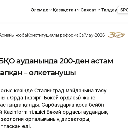
Әлемде
Қазақстан
Саясат
Талдау
SP
Арнайы жоба
Конституциялық реформа
Сайлау-2026
с: БҚО ауданында 200-ден астам
тапқан – өлкетанушы
к соғыс кезінде Сталинград майданына таяу
ың Орда (қазіргі Бөкей ордасы) және
астында қалды. Сарбаздарға қоса бейбіт
й Kazinform тілшісі Бөкей ордасы аудандық
е экология орталығының директоры,
ттасқан еді.