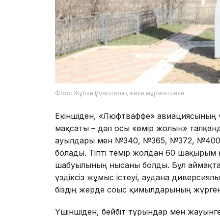
Фото: Жұбан Ғұмаровтың жеке мұрағатынан
Екіншіден, «Люфтваффе» авиациясының 
мақсаты – дәл осы «өмір жолын» талқанд
ауылдары мен №340, №365, №372, №400 р
болады. Тіпті темір жолдан 60 шақырым
шабуылының нысаны болды. Бұл аймақта 
үздіксіз жұмыс істеуі, ауданға диверсиял
біздің жерде соғыс қимылдарының жүргені
Үшіншіден, бейбіт тұрғындар мен жауынге