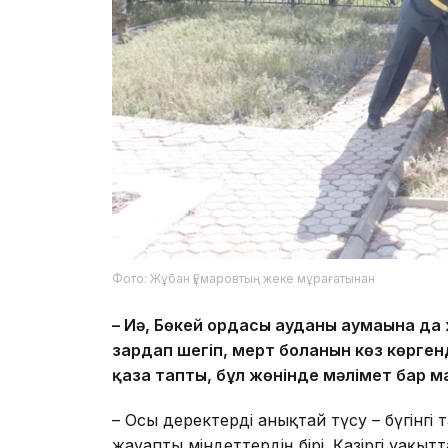
Фото: Жұбан Ғұмаровтың жеке мұрағатынан
– Иә, Бөкей ордасы ауданы аумағына да
зардап шегіп, мерт болғанын көз көрге
қаза тапты, бұл жөнінде мәлімет бар м
– Осы деректерді анықтай түсу – бүгінгі т
жауапты міндеттердің бірі. Қазіргі уақ