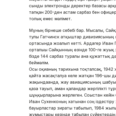
сынды электронды деректер базасы арқ
тапқан 200-ден астам сарбаз бен офицерді
толық емес мәлімет.
Мұның бірнеше себебі бар. Мысалы, Сай
тулы Гатчинск атқыштар дивизиясының 
ортасында жоғалып кетті. Ардагер Иван П
орталығы Сайқынның өзінде 100-ге жуық ж
бізде 144 сарбаз туралы ғана құжаттық дә
беймәлім.
Осы оқиғаның тарихына тоқталсақ, 1942
қайта жасақталуға келе жатқан 196-шы
жақындағанда, жау авиациясының шабуы
қаза тауып, аман қалғандар жергілікті т
шұңқырларына жерлеген. Соғыстан кейін 
Иван Сухенконың хатынан соң іздестір
бауырластар зираты табылып, 1984 жылы 
жұмыстары кезінде табылған сүйектердің