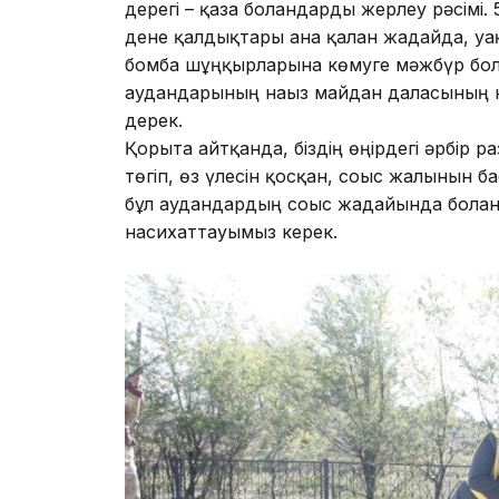
дерегі – қаза болғандарды жерлеу рәсімі.
дене қалдықтары ғана қалған жағдайда, у
бомба шұңқырларына көмуге мәжбүр болға
аудандарының нағыз майдан даласының ке
дерек.
Қорыта айтқанда, біздің өңірдегі әрбір р
төгіп, өз үлесін қосқан, соғыс жалынын 
бұл аудандардың соғыс жағдайында болғ
насихаттауымыз керек.