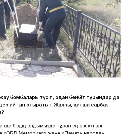
 жау бомбалары түсіп, одан бейбіт тұрғындар да
ндер айтып отыратын. Жалпы, қанша сарбаз
а?
аңда біздің алдымызда тұрған ең өзекті әрі
ытта «ОБД Мемориал» және «Память народа»