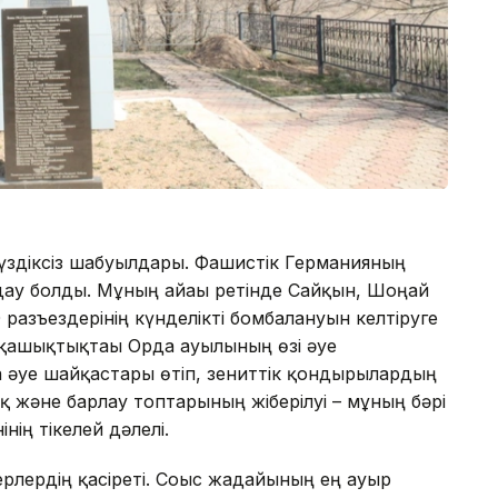
үздіксіз шабуылдары. Фашистік Германияның
ау болды. Мұның айғағы ретінде Сайқын, Шоңай
азъездерінің күнделікті бомбалануын келтіруге
 қашықтықтағы Орда ауылының өзі әуе
әуе шайқастары өтіп, зениттік қондырғылардың
ық және барлау топтарының жіберілуі – мұның бәрі
нің тікелей дәлелі.
рлердің қасіреті. Соғыс жағдайының ең ауыр