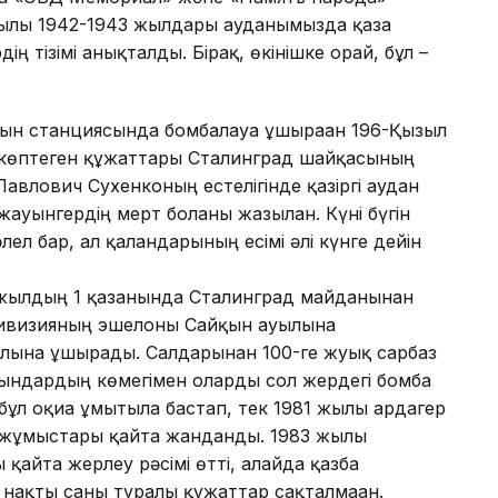
ылы 1942-1943 жылдары ауданымызда қаза
ң тізімі анықталды. Бірақ, өкінішке орай, бұл –
қын станциясында бомбалауға ұшыраған 196-Қызыл
көптеген құжаттары Сталинград шайқасының
авлович Сухенконың естелігінде қазіргі аудан
ауынгердің мерт болғаны жазылған. Күні бүгін
лел бар, ал қалғандарының есімі әлі күнге дейін
 жылдың 1 қазанында Сталинград майданынан
 дивизияның эшелоны Сайқын ауылына
лына ұшырады. Салдарынан 100-ге жуық сарбаз
ұрғындардың көмегімен оларды сол жердегі бомба
бұл оқиға ұмытыла бастап, тек 1981 жылы ардагер
у жұмыстары қайта жанданды. 1983 жылы
қайта жерлеу рәсімі өтті, алайда қазба
 нақты саны туралы құжаттар сақталмаған.