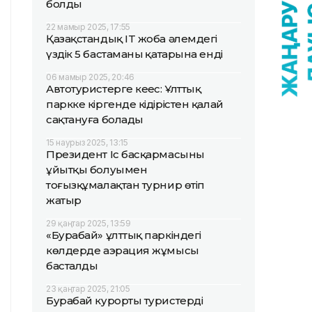
болды
22 мамыр 2025, 17:55
Қазақстандық IT жоба әлемдегі
үздік 5 бастаманың қатарына енді
06 мамыр 2025, 20:46
Автотуристерге кеңес: Ұлттық
паркке кіргенде кідірістен қалай
сақтануға болады
15 наурыз 2025, 13:15
Президент Іс басқармасының
ұйытқы болуымен
тоғызқұмалақтан турнир өтіп
жатыр
29 қаңтар 2025, 13:59
«Бурабай» ұлттық паркіндегі
көлдерде аэрация жұмысы
басталды
23 қаңтар 2025, 21:05
Бурабай курорты туристерді