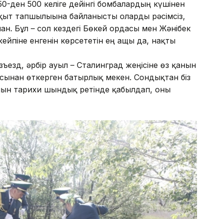
 50-ден 500 келіге дейінгі бомбалардың күшінен
ақыт тапшылығына байланысты оларды рәсімсіз,
н. Бұл – сол кездегі Бөкей ордасы мен Жәнібек
йпіне енгенін көрсететін ең ащы да, нақты
азъезд, әрбір ауыл – Сталинград жеңісіне өз қанын
басынан өткерген батырлық мекен. Сондықтан біз
анын тарихи шындық ретінде қабылдап, оны