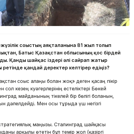
ежүзілік соғыстың аяқталғанына 81 жыл толып
дықтан, Батыс Қазақстан облысының қос бірдей
ды. Қанды шайқас іздері әлі сайрап жатыр
 ретінде қандай деректер келтірер едіңіз?
қстан соғыс алаңы болған жоқ» деген қасаң пікір
н сол кезең куәгерлерінің естеліктері Бөкей
град майданының тікелей бір бөлігі болғанын,
қын дәлелдейді. Мен осы тұрғыда үш негізгі
 стратегиялық маңызы. Сталинград шайқасы
уданы арқылы өтетін бұл темір жол (қазіргі