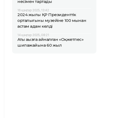
несімен тартады
16 қаңтар 2025, 13:42
2024 жылы ҚР Президенттік
орталығының музейіне 100 мыңнан
астам адам келді
14 қаңтар 2025, 08:21
Аты аңызға айналған «Оқжетпес»
шипажайына 60 жыл