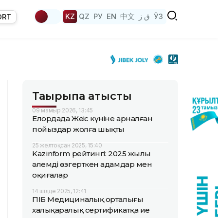
KZ
QZ
РУ
EN
中文
ق ز
ЎЗ
ORT
Тақырыпқа қатысты
09 мамыр 2026, 13:45
Елордада Жеңіс күніне арналған
пойыздар жолға шықты
25 желтоқсан 2025, 15:40
Kazinform рейтингі: 2025 жылы
әлемді өзгерткен адамдар мен
оқиғалар
14 шілде 2025, 12:41
ПІБ Медициналық орталығы
халықаралық сертификатқа ие