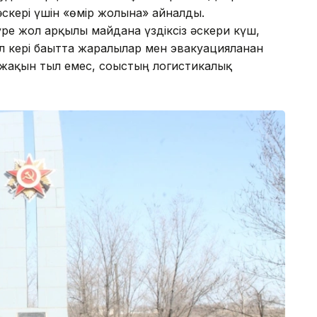
скері үшін «өмір жолына» айналды.
үре жол арқылы майданға үздіксіз әскери күш,
л кері бағытта жаралылар мен эвакуацияланған
ға жақын тыл емес, соғыстың логистикалық