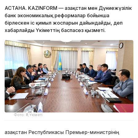
АСТАНА. KAZINFORM — Қазақстан мен Дүниежүзілік
банк экономикалық реформалар бойынша
бірлескен іс қимыл жоспарын дайындайды, деп
хабарлайды Үкіметтің баспасөз қызметі.
Фото: ҚР Үкіметі
Қазақстан Республикасы Премьер-министрінің