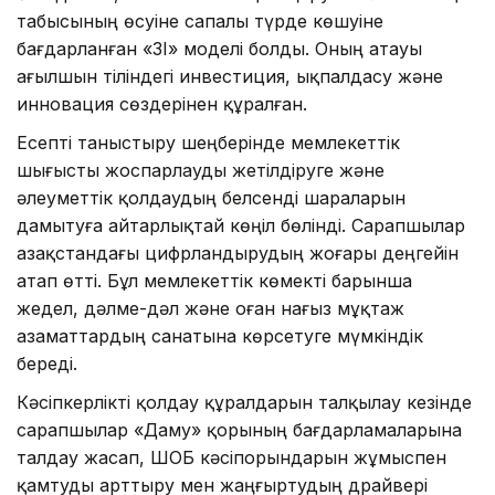
табысының өсуіне сапалы түрде көшуіне
бағдарланған «3I» моделі болды. Оның атауы
ағылшын тіліндегі инвестиция, ықпалдасу және
инновация сөздерінен құралған.
Есепті таныстыру шеңберінде мемлекеттік
шығысты жоспарлауды жетілдіруге және
әлеуметтік қолдаудың белсенді шараларын
дамытуға айтарлықтай көңіл бөлінді. Сарапшылар
Қазақстандағы цифрландырудың жоғары деңгейін
атап өтті. Бұл мемлекеттік көмекті барынша
жедел, дәлме-дәл және оған нағыз мұқтаж
азаматтардың санатына көрсетуге мүмкіндік
береді.
Кәсіпкерлікті қолдау құралдарын талқылау кезінде
сарапшылар «Даму» қорының бағдарламаларына
талдау жасап, ШОБ кәсіпорындарын жұмыспен
қамтуды арттыру мен жаңғыртудың драйвері