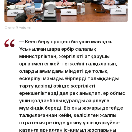
Фото: ҚР Үкіметі
— Кеңес беру процесі біз үшін маңызды.
Ұсынылған шара әрбір салалық
министрлікпен, жергілікті атқарушы
органмен егжей-тегжейлі талқыланып,
олардың ағымдағы міндеті де толық
ескерілуі маңызды. Өңірлерді толыққанды
тарту қазірдің өзінде жергілікті
ерекшеліктерді дәлірек анықтап, әр облыс
үшін қолданбалы құралды әзірлеуге
мүмкіндік береді. Біз оны жоғары деңгейде
талқылағаннан кейін, келісілген жалпы
стратегия ретінде ұсыну үшін қыркүйек-
қазанға арналған іс-қимыл жоспарының