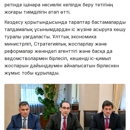
ретінде ішінара несиелік кепілдік беру тетігінің
жоғары тиімділігін атап өтті.
Кездесу қорытындысында тараптар бастамаларды
талдамалық ұсынымдардан іс жүзіне асыруға көшу
туралы уағдаласты. Ұлттық экономика
министрлігі, Стратегиялық жоспарлау және
реформалар жөніндегі агенттігі және басқа да
ведомстволармен бірлесіп, кешенді іс-қимыл
жоспарын дайындаумен айналысатын бірлескен
жұмыс тобы құрылады.