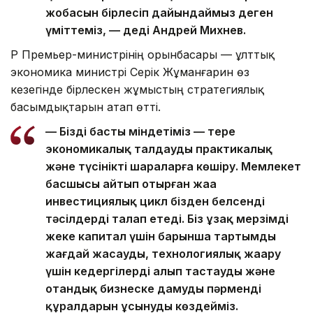
жобасын бірлесіп дайындаймыз деген
үміттеміз, — деді Андрей Михнев.
ҚР Премьер-министрінің орынбасары — ұлттық
экономика министрі Серік Жұманғарин өз
кезегінде бірлескен жұмыстың стратегиялық
басымдықтарын атап өтті.
— Біздің басты міндетіміз — терең
экономикалық талдауды практикалық
және түсінікті шараларға көшіру. Мемлекет
басшысы айтып отырған жаңа
инвестициялық цикл бізден белсенді
тәсілдерді талап етеді. Біз ұзақ мерзімді
жеке капитал үшін барынша тартымды
жағдай жасауды, технологиялық жаңару
үшін кедергілерді алып тастауды және
отандық бизнеске дамудың пәрменді
құралдарын ұсынуды көздейміз.