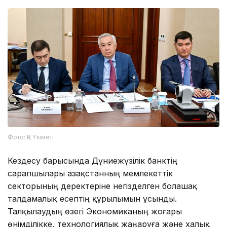
Фото: ҚР Үкіметі
Кездесу барысында Дүниежүзілік банктің
сарапшылары Қазақстанның мемлекеттік
секторының деректеріне негізделген болашақ
талдамалық есептің құрылымын ұсынды.
Талқылаудың өзегі Экономиканың жоғары
өнімділікке, технологиялық жаңаруға және халық