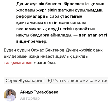
Дүниежүзілік банкпен бірлескен іс-қимыл
жоспары жүргізіліп жатқан құрылымдық
реформалардың сабақтастығын
қамтамасыз ететін және сапалы
экономикалық өсудің негізін қалайтын
нақты бағдарға айналады, — деп атап өтті
вице-премьер.
Бұдан бұрын Олжас Бектенов Дүниежүзілік банк
өкілдерімен жаңа инвестициялық циклды
талқылағанын
жазғанбыз.
Серік Жұманғарин
ҚР Ұлттық экономика министр
Айнұр Тумакбаева
Авторлар