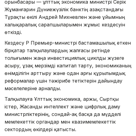
орынбасары — ұлттық экономика министрі Серік
Жұманғарин Дүниежүзілік банктің Қазақстандағы
Тұрақты өкілі Андрей Михневпен және ұйымның
халықаралық сарапшыларымен жұмыс кездесуін
өткізді.
Кездесу ҚР Премьер-министрі бастамашылық еткен
бірқатар талқылаулардың жалғасы ретінде
толығымен жаңа инвестициялық циклды жүзеге
асыру, ұзақ мерзімді капитал тарту, экономиканың
өнімділігін арттыру және одан арғы құрылымдық
реформалар үшін тәжірибе тетіктерін дайындау
мәселелеріне арналды.
Талқылауға Ұлттық экономика, Қаржы, Сыртқы
істер, Жасанды интеллект және цифрлық даму
министрліктерінің, сондай-ақ басқа да мүдделі
мемлекеттік органдар мен квазимемлекеттік
сектордың өкілдері қатысты.