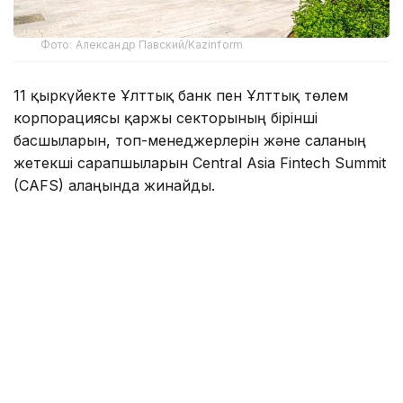
Фото: Александр Павский/Kazinform
11 қыркүйекте Ұлттық банк пен Ұлттық төлем
корпорациясы қаржы секторының бірінші
басшыларын, топ-менеджерлерін және саланың
жетекші сарапшыларын Central Asia Fintech Summit
(CAFS) алаңында жинайды.
Алматыдағы «Целинный» заманауи мәдениет
орталығында өтетін ауқымды іс-шараның басты
тақырыбы — «Сенім дәуірі: алдағы онжылдықтағы
қаржы нарығы қандай болмақ».
Алдағы саммиттің бағдарламасы цифрлық
экономиканың негізгі сын-қатерлері мен
макротрендтеріне арналған. Ірі қаржы
институттарының, финтех-компаниялардың