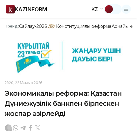
KAZINFORM
KZ
Сайлау-2026
Конституциялық реформа
Арнайы жо
Тренд:
21:20, 22 Мамыр 2026
Экономикалық реформа: Қазақстан
Дүниежүзілік банкпен бірлескен
жоспар әзірлейді