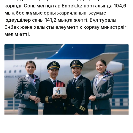
көрінді. Сонымен қатар Enbek.kz порталында 104,6
мың бос жұмыс орны жарияланып, жұмыс
іздеушілер саны 141,2 мыңға жетті. Бұл туралы
Еңбек және халықты әлеуметтік қорғау министрлігі
мәлім етті.
Фото: Air Astana