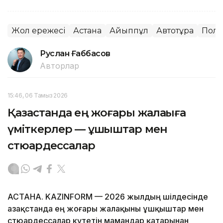
Жол ережесі
Астана
Айыппұл
Автотұрақ
Пол
Руслан Ғаббасов
Авторлар
15:46, 06 Тамыз 2026
Қазақстанда ең жоғары жалақыға
үміткерлер — ұшқыштар мен
стюардессалар
АСТАНА. KAZINFORM — 2026 жылдың шілдесінде
Қазақстанда ең жоғары жалақыны ұшқыштар мен
стюардессалар күтетін мамандар қатарынан