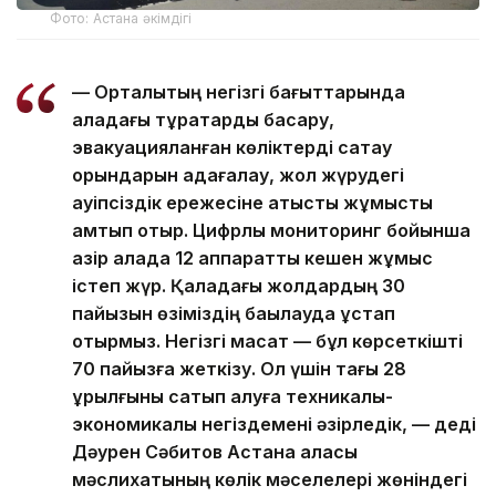
Фото: Астана әкімдігі
— Орталықтың негізгі бағыттарында
қаладағы тұрақтарды басқару,
эвакуацияланған көліктерді сақтау
орындарын қадағалау, жол жүрудегі
қауіпсіздік ережесіне қатысты жұмысты
қамтып отыр. Цифрлық мониторинг бойынша
қазір қалада 12 аппараттық кешен жұмыс
істеп жүр. Қаладағы жолдардың 30
пайызын өзіміздің бақылауда ұстап
отырмыз. Негізгі мақсат — бұл көрсеткішті
70 пайызға жеткізу. Ол үшін тағы 28
құрылғыны сатып алуға техникалық-
экономикалық негіздемені әзірледік, — деді
Дәурен Сәбитов Астана қаласы
мәслихатының көлік мәселелері жөніндегі