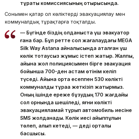
тұрақты комиссиясының отырысында.
Сонымен қатар ол көліктерді эвакуациялау мен
коммуналдық тұрақтарға тоқталды.
— Бүгінде біздің қолданыста үш эвакуатор
ғана бар. Бұл ретте сол жағалаудағы MEGA
Silk Way Astana айналысында аталған үш
көлік тоқтаусыз жұмыс істеп жатыр. Жалпы,
айына жол полициясымен бірге эвакуация
бойынша 700-ден астам өтінім келіп
түседі. Айына орта есеппен 530 көлікті
коммуналдық тұраққа жеткізіп жатырмыз.
Оның ішінде ереже бұзудың 170 жағдайы
сол орнында шешіледі, яғни көлікті
эвакуацияламай тұрып автомобиль иесіне
SMS жолданады. Көлік иесі айыппұлын
төлеп, алып кетеді, — деді орталық
басшысы.