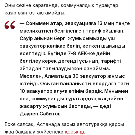
Оның сөзіне қарағанда, коммуналдық тұрақтар
қазір өзін-өзі ақтамайды.
— Сонымен қатар, эвакуацияға 13 мың теңге
мәслихатпен белгіленген тариф қойылған.
Сәуір айынан бергі жұмысымызды үш
эвакуатор көлікке бөліп, кеткен шығынды
есептедік. Бүгінде 7-8 АЕК-ке дейін
белгілеу керек дегенді ұсынып, тарифті
қайтадан талқылауды жөн санаймыз.
Мәселен, Алматыда 30 эвакуатор жұмыс
істейді. Осыған байланысты елордаға тағы
10 эвакуатор алуға өтінім бердік. Мұнымен
қоса, коммуналдық тұрақтардың жағдайын
жақсарту жұмысын бастадық, — деді
Дәурен Сәбитов.
Еске салсақ, Астанада заңсыз автотұраққа қарсы
жаңа бақылау жүйесі іске
қосылды
.