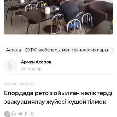
Астана
EXPO жобалары мен технологиялары
E
Арман Асқаров
Авторлар
16:37, 06 Тамыз 2026
Елордада ретсіз қойылған көліктерді
эвакуациялау жүйесі күшейтілмек