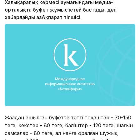
Халықаралық көрмесі аумағындағы медиа-
орталықта буфет жұмыс істей бастады, деп
xабарлайды ҚазАқпарат тілшісі.
Жаңадан ашылған буфетте тәтті тоқаштар - 70-150
теңге, кекстер - 80 теңге, бәліштер - 120 теңге, шағын
самсалар - 80 теңге, ал нанға оралған шұжық