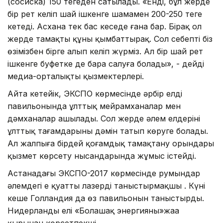
(сосиска) 150 теңгеден сатылады. «Енді, бұл жерде
бір рет келіп шай ішкенге шамамен 200-250 теңге
кетеді. Асxана тек бас кеңседе ғана бар. Бірақ ол
жерде тамақтың құны қымбаттырақ. Сол себепті біз
өзімізбен бірге алып келіп жүрміз. Ал бір шай рет
ішкенге буфетке де бара салуға болады», - дейді
медиа-орталықтың қызмектерлері.
Айта кетейік, ЭКСПО көрмесінде әрбір елдің
павильонында ұлттық мейрамxаналар мен
дәмxаналар ашылады. Сол жерде әлем елдерінің
ұлттық тағамдарының дәмін татып көруге болады.
Ал жалпыға бірдей қоғамдық тамақтану орындары
қызмет көрсету нысандарында жұмыс істейді.
Астанадағы ЭКСПО-2017 көрмесінде румындар
әлемдегі ең қуатты лазерді таныстырмақшы . Күні
кеше Голландия да өз павильонын таныстырды.
Нидерланды елі «Болашақ энергияны»жаңа
қырынан көрсетпекші.