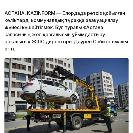
АСТАНА. KAZINFORM — Елордада ретсіз қойылған
көліктерді коммуналдық тұраққа эвакуациялау
жүйесі күшейтілмек. Бұл туралы «Астана
қаласының жол қозғалысын ұйымдастыру
орталығы» ЖШС директоры Дәурен Сәбитов мәлім
етті.