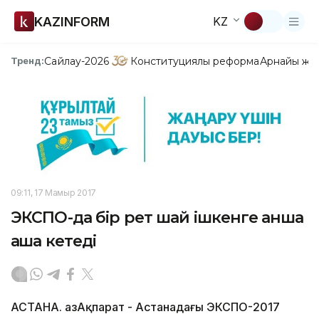
KAZINFORM
KZ
Сайлау-2026
Конституциялық реформа
Арнайы жо
Тренд:
09:11, 17 Мамыр 2017
ЭКСПО-да бір рет шай ішкенге қанша
ақша кетеді
АСТАНА. ҚазАқпарат - Астанадағы ЭКСПО-2017