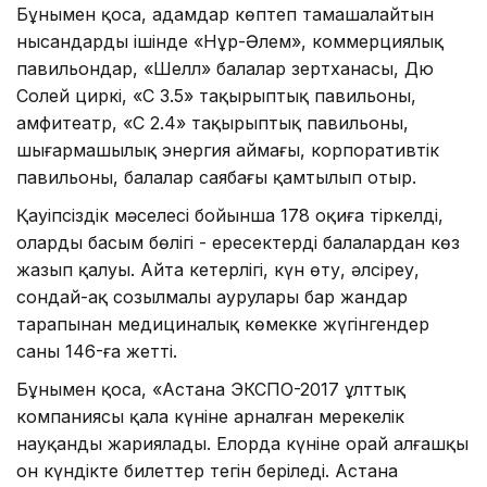
Бұнымен қоса, адамдар көптеп тамашалайтын
нысандардың ішінде «Нұр-Әлем», коммерциялық
павильондар, «Шелл» балалар зертханасы, Дю
Солей циркі, «С 3.5» тақырыптық павильоны,
амфитеатр, «С 2.4» тақырыптық павильоны,
шығармашылық энер­гия аймағы, корпоративтік
павильоны, балалар саябағы қамтылып отыр.
Қауіпсіздік мәселесі бойынша 178 оқиға тіркелді,
олардың басым бөлігі - ересектердің балалардан көз
жазып қалуы. Айта кетерлігі, күн өту, әлсіреу,
сондай-ақ созылмалы аурулары бар жандар
тарапынан медициналық көмекке жүгінгендер
саны 146-ға жетті.
Бұнымен қоса, «Астана ЭКСПО-2017 ұлт­тық
компаниясы қала күніне арналған мере­келік
науқанды жариялады. Елорда күніне орай алғашқы
он күндікте билеттер тегін беріледі. Астана