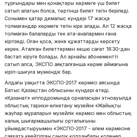
тұрғындары мен қонақтары көрмеге үш билет
сатып алатын болса, төртінші билет тегін беріледі.
Сонымен қатар демалыс күндері 17 жасқа
толмағандар көрмеге тегін кіре алады. Ал 12 жасқа
толмаған балаларды тек ата-аналармен ғана
кіргізеді. Оған қоса, жеке құжаттарды көрсету
керек. Аталған билеттермен кешкі сағат 18:30-дан
бастап кіруге болады. Ал арнайы абонементті
сатып алса, ЭКСПО аяқталғанша көрме аймағына
кіріп-шығуға мүмкіндік бар.
Алдағы уақытта ЭКСПО-2017 көрмесі аясында
Батыс Қазақстан облысының күндері өтеді.
«Қазанат» ипподромында орналасқан этноауылда
облыстық тарихи-өлкетану музейінің «Жайықтың
жауһар мұралары» музейлік көрмесі мен облыстық
халық шығармашы­лы­ғы орталығының
ұйымдастыруымен «ЭКСПО-2017 - әлем көрмесіне
саяхат» кеңейтіл­ген сәндік қолданбалы қолөнер