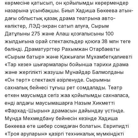
көрмесіне қа­тысып, он қойылымды көрермендер
назарына ұсынбақшы. Биыл Хадиша Бөкеева атын­
дағы облыстық қазақ драма театрына авто­
көліктер, ЛЭД-экран сатып алуға, Сырым
Датұлының 275 және Алаш қозғалысының 100
жылдығына орай спектакльдер қоюға 38 млн теңге
бөлінді. Драматургтер Рахымжан Отарбаевтың
«Сырым батыр» және Қажығали Мұхамбетқалиевтің
«Тар кезең» шығармалары бойынша тарихи драма
және жергілікті жазушы Мұнайдар Балмолданың
«Он төрт» спектаклі әзірленуде. Сырымның
сахналық бейнесі тұңғыш рет сомдалады. Театр
өткен маусымда сегіз жаңа қойылымды сахналаса,
енді алдағы маусымашарға Назым Хикметтің
«Фархад-Шырын» драмасын дайындау үстінде.
Мұнда Мехмедбану бейнесін кезінде Хадиша
Бөкеева өте шебер сомдаған болатын. Еврипидтің
«Троя аруларын» қазіргі техникалық мүмкіндікті