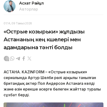
Асхат Райқұл
Авторлар
01:14, 09 Тамыз 2026
«Острые козырьки» жұлдызы
Астананың кең көшелері мен
адамдарына тәнті болды
АСТАНА. KAZINFORM – «Острые козырьки»
сериалында Артур Шелби рөлі арқылы танылған
британдық актер Пол Андерсон Астанаға келді
және өзін ерекше әсерге бөлеген жайттар туралы
сұхбат берді.