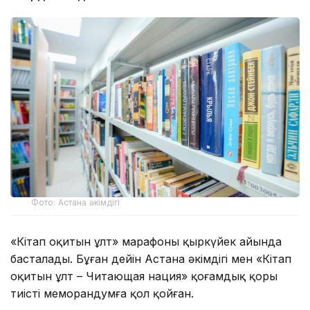
Фото: Астана әкімдігі
«Кітап оқитын ұлт» марафоны қыркүйек айында
басталады. Бұған дейін Астана әкімдігі мен «Кітап
оқитын ұлт – Читающая нация» қоғамдық қоры
тиісті меморандумға қол қойған.