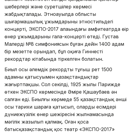
шеберлері және суретшілер көрмесі
жабдықталады. Этноауылда облыстың
шығармашылық ұжым­дарының этностильдегі
концерті, ЭКСПО-2017 алаңындағы амфитеатрда өңір
өнер ұжымдарының гала-концерті өтеді. Густав
Малердің №8 симфониясын бұған дейін 1400 адам
бір мезетте орындап, бұл оқиға Гиннес­тің
рекордтар кітабында тіркелген болатын.
Биыл осы әлемдік рекордты тұңғыш рет 1500
адамның қатысуымен қазақстандықтар
жаңғыртпақшы. Сол секілді, 1925 жылы Парижде
өткен ЭКСПО көрмесінде Әміре Қашаубаев ән
салған еді. Биылғы көрмеде 55 қазақстандық әнші
осы тарихи шараға қатысып, олардың есімдері
дүниежүзілік өнер шежіресінің жылнамасында
мәңгілік жазылып қалмақ. Оған қоса
батысқазақстандық қос театр «ЭКСПО-2017»