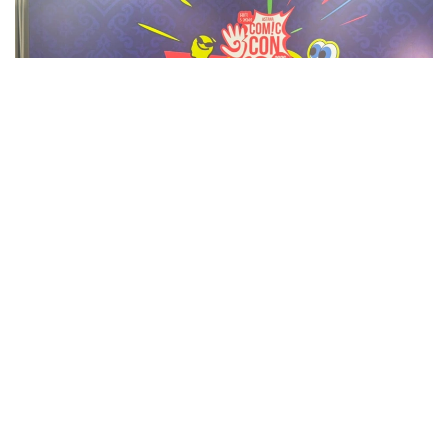
Фото: Адия Абубакир/Kazinform
Comic Con Astana фестивалінде өткен баспасөз
мәслихатында актерден Қазақстанда тосын
көрінген немесе мәдени алшақтықтар туралы
сұрақ қойылды. Андерсонның айтуынша, ешбір
мәдени алшақтықты сезінбеген. Дегенмен
Астананың кең көпжолақты көшелері мен жергілікті