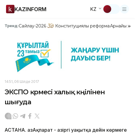
KAZINFORM
KZ
Сайлау-2026
Конституциялық реформа
Арнайы жо
Тренд:
14:51, 06 Шілде 2017
ЭКСПО көрмесі халық көңілінен
шығуда
АСТАНА. ҚазАқпарат - Қазіргі уақытқа дейін көрмеге