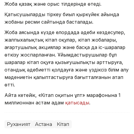
Жоба қазақ және орыс тілдерінде өтеді.
Қатысушыларды тіркеу биыл қыркүйек айында
жобаның ресми сайтында басталады.
Жоба аясында күзде елордада әдеби кездесулер,
жалпыхалықтық кітап оқулар, кітап жобалары,
ағартушылық акциялар және басқа да іс-шаралар
өткізу жоспарланған. Ұйымдастырушылар бұл
шаралар кітап оқуға қызығушылықты арттыруға,
отандық әдебиетті қолдауға және үздіксіз білім алу
мәдениетін қалыптастыруға бағытталғанын атап
өтті.
Айта кетейік, «Кітап оқитын ұлт» марафонына 1
миллионнан астам адам
қатысады
.
Руханият
Астана
Кітап