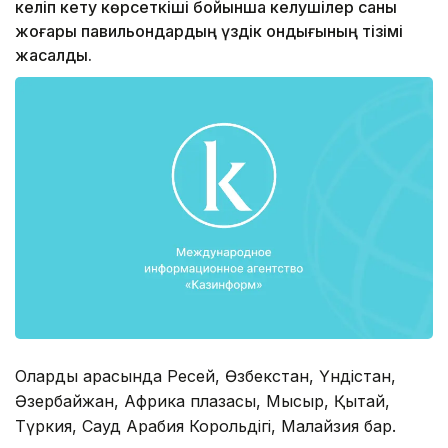
келіп кету көрсеткіші бойынша келушілер саны
жоғары павильондардың үздік ондығының тізімі
жасалды.
Олардың арасында Ресей, Өзбекстан, Үндістан,
Әзербайжан, Африка плазасы, Мысыр, Қытай,
Түркия, Сауд Арабия Корольдігі, Малайзия бар.