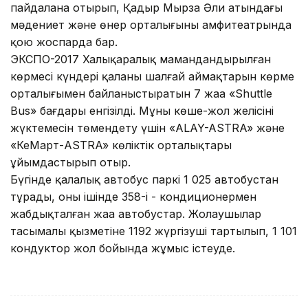
пайдалана отырып, Қадыр Мырза Әли атындағы
мәдениет және өнер орталығының амфитеатрында
қою жоспарда бар.
ЭКСПО-2017 Халықаралық мамандан­ды­рылған
көрмесі күндері қаланың шалғай аймақтарын көрме
орталығымен байланыстыратын 7 жаңа «Shuttle
Bus» бағдары енгізілді. Мұны көше-жол желісінің
жүктемесін төмен­дету үшін «ALAY-ASTRA» және
«Кең­Март-ASTRA» көліктік орталықтары
ұйымдастырып отыр.
Бүгінде қалалық автобус паркі 1 025 автобустан
тұрады, оның ішінде 358-і - кондиционермен
жабдықталған жаңа автобустар. Жолаушылар
тасымалы қызметіне 1192 жүргізуші тартылып, 1 101
кондуктор жол бойында жұ­мыс істеуде.