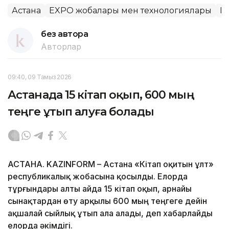
Астана
EXPO жобалары мен технологиялары
E
без автора
Авторлар
09:40, 09 Тамыз 2026
Астанада 15 кітап оқып, 600 мың
теңге ұтып алуға болады
АСТАНА. KAZINFORM – Астана «Кітап оқитын ұлт»
республикалық жобасына қосылды. Елорда
тұрғындары алты айда 15 кітап оқып, арнайы
сынақтардан өту арқылы 600 мың теңгеге дейін
ақшалай сыйлық ұтып ала алады, деп хабарлайды
елорда әкімдігі.