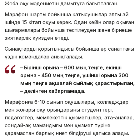
Жоба оқу мәдениетін дамытуға бағытталған.
Марафон шарты бойынша қатысушылар алты ай
ішінде 15 кітап оқуы керек. Одан кейін олар оқыған
шығармалары бойынша тестілеуден және бірнеше
зияткерлік куизден өтеді.
Сынақтардың қорытындысы бойынша әр санаттағы
үздік командалар анықталады.
– Бірінші орынға – 600 мың теңге, екінші
орынға – 450 мың теңге, үшінші орынға 300
мың теңге ақшалай сыйлық қарастырылған,
– делінген хабарламада.
Марафонға 6-10 сынып оқушылары, колледждер
мен жоғары оқу орындарының студенттері,
педагогтер, мемлекеттік қызметшілер, ата-аналар,
сондай-ақ мамандығы мен қызмет түріне
қарамастан барлық ниет білдіруші қатыса алады.