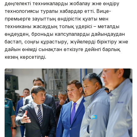
дөңгелекті техникаларды жобалау және өндіру
технологиясы туралы хабардар етті. Вице-
премьерге зауыттың өндірістік қуаты мен
техниканы жасаудың толық үдерісі – металды
өңдеуден, броньды капсулаларды дайындаудан
бастап, соңғы құрастыру, жүйелерді біріктіру және
дайын өнімді сынақтан өткізуге дейінгі барлық
кезең көрсетілді.