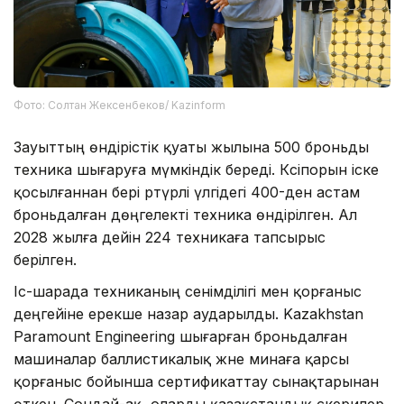
Фото: Солтан Жексенбеков/ Kazinform
Зауыттың өндірістік қуаты жылына 500 броньды
техника шығаруға мүмкіндік береді. Кәсіпорын іске
қосылғаннан бері әртүрлі үлгідегі 400-ден астам
броньдалған дөңгелекті техника өндірілген. Ал
2028 жылға дейін 224 техникаға тапсырыс
берілген.
Іс-шарада техниканың сенімділігі мен қорғаныс
деңгейіне ерекше назар аударылды. Kazakhstan
Paramount Engineering шығарған броньдалған
машиналар баллистикалық және минаға қарсы
қорғаныс бойынша сертификаттау сынақтарынан
өткен. Сондай-ақ, оларды қазақстандық әскерилер