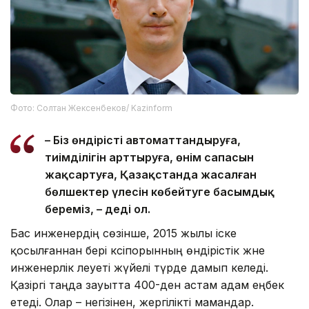
Фото: Солтан Жексенбеков/ Kazinform
– Біз өндірісті автоматтандыруға,
тиімділігін арттыруға, өнім сапасын
жақсартуға, Қазақстанда жасалған
бөлшектер үлесін көбейтуге басымдық
береміз, – деді ол.
Бас инженердің сөзінше, 2015 жылы іске
қосылғаннан бері кәсіпорынның өндірістік және
инженерлік әлеуеті жүйелі түрде дамып келеді.
Қазіргі таңда зауытта 400-ден астам адам еңбек
етеді. Олар – негізінен, жергілікті мамандар.