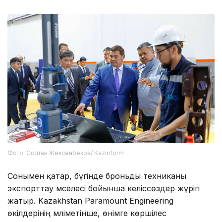
Фото: Солтан Жексенбеков/ Kazinform
Сонымен қатар, бүгінде броньды техниканы
экспорттау мәселесі бойынша келіссөздер жүріп
жатыр. Kazakhstan Paramount Engineering
өкілдерінің мәліметінше, өнімге көршілес