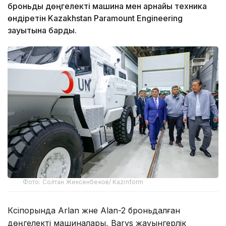
броньды дөңгелекті машина мен арнайы техника
өндіретін Kazakhstan Paramount Engineering
зауытына барды.
Фото: Солтан Жексенбеков/ Kazinform
Кәсіпорында Arlan және Alan-2 броньдалған
дөңгелекті машиналары, Barys жауынгерлік