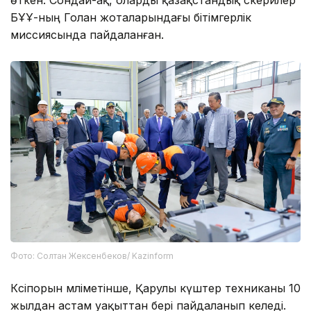
БҰҰ-ның Голан жоталарындағы бітімгерлік
миссиясында пайдаланған.
Фото: Солтан Жексенбеков/ Kazinform
Кәсіпорын мәліметінше, Қарулы күштер техниканы 10
жылдан астам уақыттан бері пайдаланып келеді.