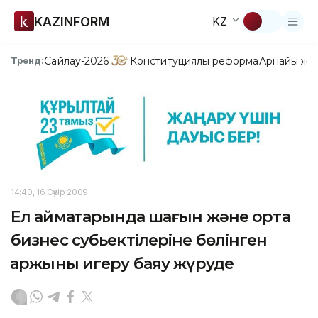
KAZINFORM
KZ
Сайлау-2026
Конституциялық реформа
Арнайы жо
Тренд:
14:40, 16 Сәуір 2009
Ел аймақтарында шағын және орта
бизнес субьектілеріне бөлінген
қаржыны игеру баяу жүруде