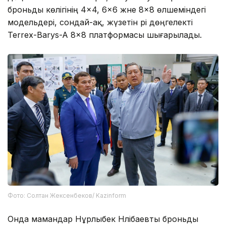
броньды көлігінің 4×4, 6×6 және 8×8 өлшеміндегі
модельдері, сондай-ақ, жүзетін әрі дөңгелекті
Terrex-Barys-A 8×8 платформасы шығарылады.
Фото: Солтан Жексенбеков/ Kazinform
Онда мамандар Нұрлыбек Нәлібаевты броньды