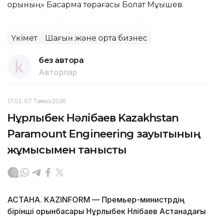
қорының» Басқарма төрағасы Болат Мұқышев.
Үкімет
Шағын және орта бизнес
без автора
Авторлар
17:02, 07 Тамыз 2026
Нұрлыбек Нәлібаев Kazakhstan
Paramount Engineering зауытының
жұмысымен танысты
АСТАНА. KAZINFORM — Премьер-министрдің
бірінші орынбасары Нұрлыбек Нәлібаев Астанадағы