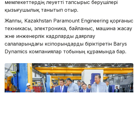
мемлекеттердің әлеуетті тапсырыс берушілері
қызығушылық танытып отыр.
Жалпы, Kazakhstan Paramount Engineering қорғаныс
техникасы, электроника, байланыс, машина жасау
және инженерлік кадрларды даярлау
салаларындағы кәсіпорындарды біріктіретін Barys
Dynamics компаниялар тобының құрамында бар.