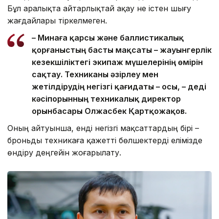
Бұл аралықта айтарлықтай ақау не істен шығу
жағдайлары тіркелмеген.
– Минаға қарсы және баллистикалық
қорғаныстың басты мақсаты – жауынгерлік
кезекшіліктегі экипаж мүшелерінің өмірін
сақтау. Техниканы әзірлеу мен
жетілдірудің негізгі қағидаты – осы, – деді
кәсіпорынның техникалық директор
орынбасары Олжасбек Қартқожақов.
Оның айтуынша, енді негізгі мақсаттардың бірі –
броньды техникаға қажетті бөлшектерді елімізде
өндіру деңгейін жоғарылату.