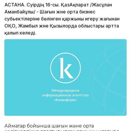
АСТАНА. Сәуірдің 16-сы. ҚазАқпарат /Жасұлан
Аманбайұлы/ - Шағын және орта бизнес
субьектілеріне бөлінген қаржыны игеру жағынан
ОҚО, Жамбыл және Қызылорда облыстары артта
қалып келеді.
Аймақтар бойынша шағын және орта