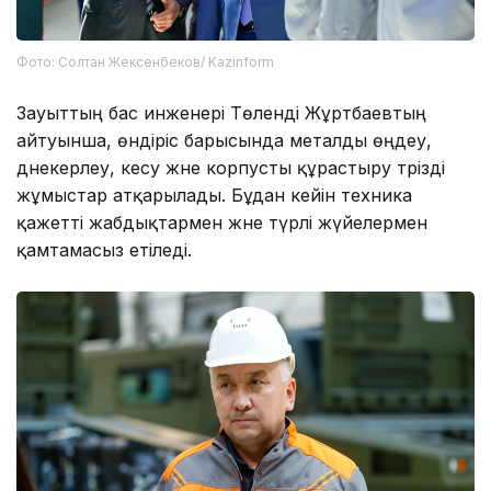
Фото: Солтан Жексенбеков/ Kazinform
Зауыттың бас инженері Төленді Жұртбаевтың
айтуынша, өндіріс барысында металды өңдеу,
дәнекерлеу, кесу және корпусты құрастыру тәрізді
жұмыстар атқарылады. Бұдан кейін техника
қажетті жабдықтармен және түрлі жүйелермен
қамтамасыз етіледі.