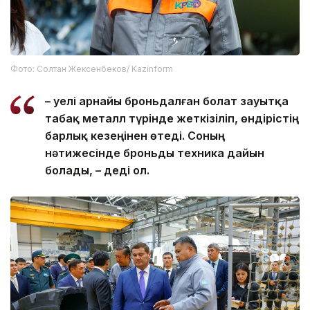
Фото: Солтан Жексенбеков/ Kazinform
– Әуелі арнайы броньдалған болат зауытқа
табақ металл түрінде жеткізіліп, өндірістің
барлық кезеңінен өтеді. Соның
нәтижесінде броньды техника дайын
болады, – деді ол.