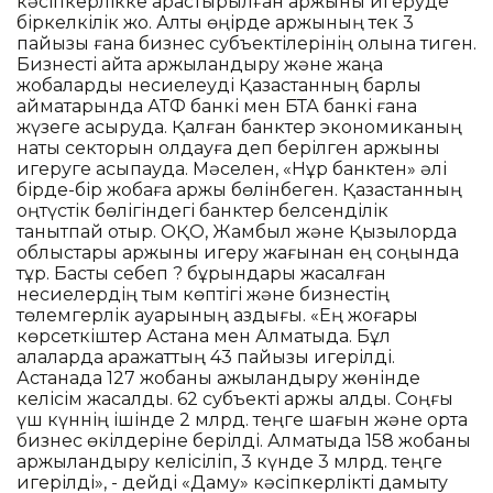
кәсіпкерлікке қарастырылған қаржыны игеруде
біркелкілік жоқ. Алты өңірде қаржының тек 3
пайызы ғана бизнес субъектілерінің қолына тиген.
Бизнесті қайта қаржыландыру және жаңа
жобаларды несиелеуді Қазақстанның барлық
аймақтарында АТФ банкі мен БТА банкі ғана
жүзеге асыруда. Қалған банктер экономиканың
нақты секторын қолдауға деп берілген қаржыны
игеруге асықпауда. Мәселен, «Нұр банктен» әлі
бірде-бір жобаға қаржы бөлінбеген. Қазақстанның
оңтүстік бөлігіндегі банктер белсенділік
танытпай отыр. ОҚО, Жамбыл және Қызылорда
облыстары қаржыны игеру жағынан ең соңында
тұр. Басты себеп ? бұрындары жасалған
несиелердің тым көптігі және бизнестің
төлемгерлік қауқарының аздығы. «Ең жоғары
көрсеткіштер Астана мен Алматыда. Бұл
қалаларда қаражаттың 43 пайызы игерілді.
Астанада 127 жобаны қажыландыру жөнінде
келісім жасалды. 62 субъекті қаржы алды. Соңғы
үш күннің ішінде 2 млрд. теңге шағын және орта
бизнес өкілдеріне берілді. Алматыда 158 жобаны
қаржыландыру келісіліп, 3 күнде 3 млрд. теңге
игерілді», - дейді «Даму» кәсіпкерлікті дамыту