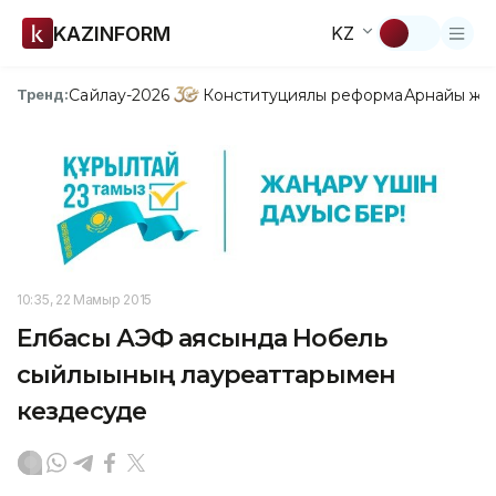
KAZINFORM
KZ
Сайлау-2026
Конституциялық реформа
Арнайы жо
Тренд:
10:35, 22 Мамыр 2015
Елбасы АЭФ аясында Нобель
сыйлығының лауреаттарымен
кездесуде