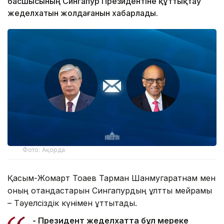
басшысының Сингапур Президентіне құттықтау
жеделхатын жолдағанын хабарлады.
Фото: Ақорда
Қасым-Жомарт Тоқаев Тарман Шанмугаратнам мен
оның отандастарын Сингапурдың ұлттық мейрамы
– Тәуелсіздік күнімен құттықтады.
- Президент жеделхатта бұл мереке