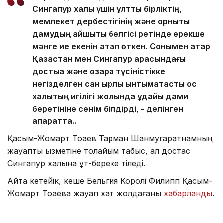
Сингапур халқы үшін ұлттық бірліктің,
мемлекет дербестігінің және орнықты
дамудың айшықты белгісі ретінде ерекше
мәнге ие екенін атап өткен. Сонымен қатар
Қазақстан мен Сингапур арасындағы
достыққа және өзара түсіністікке
негізделген сан қырлы ынтымақтастық қос
халықтың игілігі жолында ұдайы дами
беретініне сенім білдірді, - делінген
ақпаратта..
Қасым-Жомарт Тоқаев Тарман Шанмугаратнамның
жауапты қызметіне толайым табыс, ал достас
Сингапур халқына құт-береке тіледі.
Айта кетейік, кеше Бельгия Королі Филипп Қасым-
Жомарт Тоқаевқа жауап хат жолдағаны
хабарланды
.