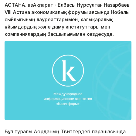
АСТАНА. ҚазАқпарат - Елбасы Нұрсұлтан Назарбаев
VIII Астана экономикалық форумы аясында Нобель
сыйлығының лауреаттарымен, халықаралық
ұйымдардың және даму институттары мен
компаниялардың басшылығымен кездесуде.
Бұл туралы Ақорданың Твиттердегі парақшасында