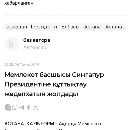
хабарланған.
Қазақстан Президенті
Елбасы
Астана
Астана э
без автора
Авторлар
10:05, 09 Тамыз 2026
Мемлекет басшысы Сингапур
Президентіне құттықтау
жеделхатын жолдады
АСТАНА. KAZINFORM – Ақорда Мемлекет