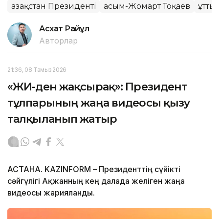
Қазақстан Президенті
Қасым-Жомарт Тоқаев
Құтты
Асхат Райқұл
Авторлар
21:36, 08 Тамыз 2026
«ЖИ-ден жақсырақ»: Президент
тұлпарының жаңа видеосы қызу
талқыланып жатыр
АСТАНА. KAZINFORM – Президенттің сүйікті
сәйгүлігі Ақжанның кең далада желіген жаңа
видеосы жарияланды.