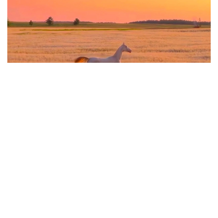
Фото: видеодан алынған скрин
Ақжан – өте сирек кездесетін қылаңбоз түсті жылқы.
Ғанатлы және Табыс деген түрікменнің таза қанды
ақалтекесінен туған. Мұндай қылаңбоз түкті жылқы
Ақалтеке тұқымының өз ішінде 3 пайызға жетпейді.
Сол себепті әлемде де,
әлеуметтік желіде
де
Ақжанның даңқы кең тарады.
Дала төсіндегі видеоны 2 миллионнан астам