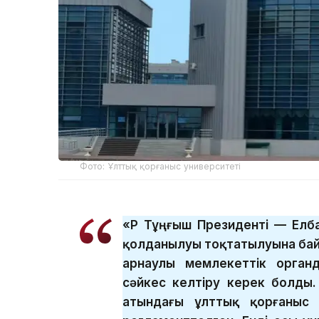
Фото: Ұлттық қорғаныс университеті
«ҚР Тұңғыш Президенті — Ел
қолданылуы тоқтатылуына бай
арнаулы мемлекеттік орган
сәйкес келтіру керек болды.
атындағы ұлттық қорғаныс 