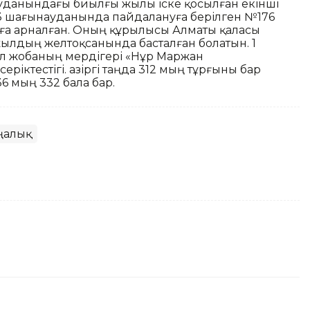
уданындағы биылғы жылы іске қосылған екінші
н 3 шағынауданында пайдалануға берілген №176
ыға арналған. Оның құрылысы Алматы қаласы
ылдың желтоқсанында басталған болатын. 1
бұл жобаның мердігері «Нұр Маржан
ріктестігі. Қазіргі таңда 312 мың тұрғыны бар
 мың 332 бала бар.
ңалық