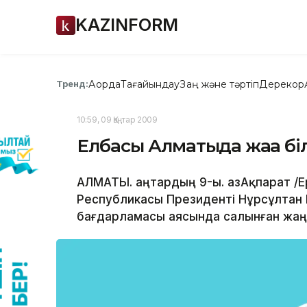
KAZINFORM
Ақорда
Тағайындау
Заң және тәртіп
Дерекқор
Тренд:
10:59, 09 Қаңтар 2009
Елбасы Алматыда жаңа біл
АЛМАТЫ. Қаңтардың 9-ы. ҚазАқпарат /Е
Республикасы Президенті Нұрсұлтан 
бағдарламасы аясында салынған жаңа