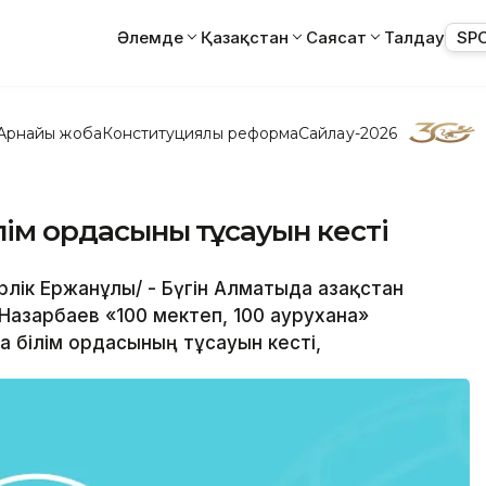
Әлемде
Қазақстан
Саясат
Талдау
SP
Арнайы жоба
Конституциялық реформа
Сайлау-2026
ім ордасының тұсауын кесті
рлік Ержанұлы/ - Бүгін Алматыда Қазақстан
Назарбаев «100 мектеп, 100 аурухана»
 білім ордасының тұсауын кесті,